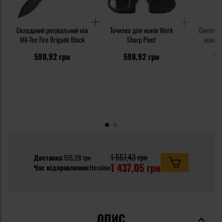
Складаний рятувальний ніж
Точилка для ножів Work
Синтетич
Mil-Tec Fire Brigade Black
Sharp Pivot
ножів K
598,92 грн
598,92 грн
23
1 557,43 грн
Доставка:
155,28 грн
1 437,05 грн
Час відправлення:
Негайно
ОПИС