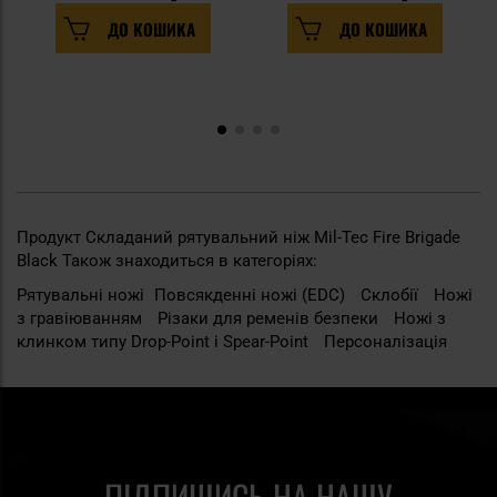
ДО КОШИКА
ДО КОШИКА
Продукт Складаний рятувальний ніж Mil-Tec Fire Brigade
Black Також знаходиться в категоріях:
Рятувальні ножі
Повсякденні ножі (EDC)
Склобії
Ножі
з гравіюванням
Різаки для ременів безпеки
Ножі з
клинком типу Drop-Point i Spear-Point
Персоналізація
ПІДПИШИСЬ НА НАШУ