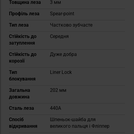
Товщина леза
3 мм
Профіль леза
Spear-point
Тип леза
Частково зубчасте
Стійкість до
Середня
затуплення
Стійкість до
Дуже добра
корозії
Тип
Liner Lock
блокування
Загальна
202 мм
довжина
Сталь леза
440A
Спосіб
Шпеньок-шайба для
відкривання
великого пальця і Фліппер