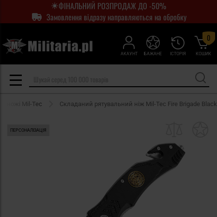
ФІНАЛЬНИЙ РОЗПРОДАЖ ДО -50%
Замовлення відразу направляються на обробку
0
АКАУНТ
БАЖАНЕ
ІСТОРІЯ
КОШИК
і ножі Mil-Tec
Складаний рятувальний ніж Mil-Tec Fire Brigade Black
ПЕРСОНАЛІЗАЦІЯ