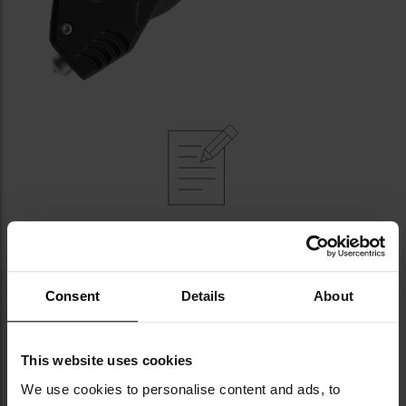
КЛЮЧОВІ ХАРАКТЕРИСТИКИ
оснащений склобоєм та ножем для різання
ременів
Consent
Details
About
частково зубчасте лезо з нержавіючої сталі 440A
блокування Liner Lock
шпеньок під великий палець та фліппер для
This website uses cookies
полегшення відкривання
We use cookies to personalise content and ads, to
алюмінієва рукоятка з емблемою пожежної