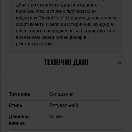
дбає про етичні стандарти в країнах
виробництва, активно підтримуючи
ініціативу "Social Fair". Цікавим доповненням
асортименту є репліки історичних мундирів і
військового спорядження, які користуються
визнанням серед колекціонерів і
реконструкторів.
ТЕХНІЧНІ ДАНІ
Докладніше
Тип ножа
Складаний
Стиль
Рятувальний
Довжина
83 мм
клинка