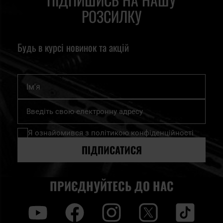
РОЗСИЛКУ
Будь в курсі новинок та акцій
Ім'я
Підпишіться
на
нашу
Я ознайомився з
політикою конфіденційності
розсилку
новин:
ПІДПИСАТИСЯ
ПРИЄДНУЙТЕСЬ ДО НАС
y
f
i
t
tt