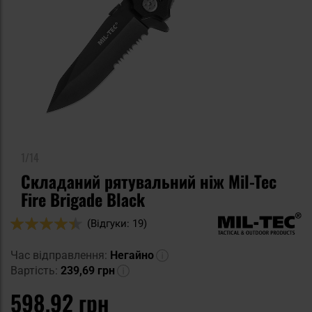
1/14
Складаний рятувальний ніж Mil-Tec
Fire Brigade Black
Оцінка:
(Відгуки: 19)
88
100
% of
Час відправлення:
Негайно
Вартість:
239,69 грн
598,92 грн