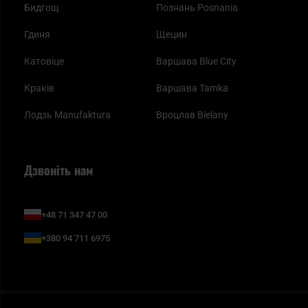
Бидгощ
Познань Posnania
Гдиня
Щецин
Катовіце
Варшава Blue City
Краків
Варшава Tamka
Лодзь Manufaktura
Вроцлав Bielany
Дзвоніть нам
+48 71 347 47 00
+380 94 711 6975