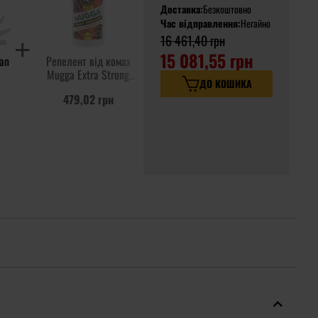
Доставка:
Безкоштовно
Час відправлення:
Негайно
16 461,40 грн
15 081,55 грн
an
Репелент від комах
Mugga Extra Strong
ДО КОШИКА
ролик 50% DEET - 50
479,02 грн
мл