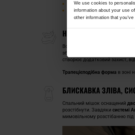
We use cookies to personalis
T-comfort: 10 C
– мінімальна т
information about your use of
T-limit: 10 C
– мінімальна темп
other information that you’ve
НАПОВНЕННЯ G-LOFT, 
Всередині мішок наповнений
ле
зберігає свої теплоізоляційні 
створює додатковий захист, ві
Трапецієподібна форма
в зоні 
БЛИСКАВКА ЗЛІВА, СИС
Спальний мішок оснащений
дв
розстібнути. Завдяки
системі A
мимовільному розстібанню під 