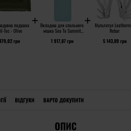
надувна подушка
Вкладиш для спального
Мультитул Leatherm
il-Tec - Olive
мішка Sea To Summit
Rebar
Comfort Blend Sleeping
479,02 грн
1 917,87 грн
5 143,89 грн
Bag Liner Rectangular
ГІЇ
ВІДГУКИ
ВАРТО ДОКУПИТИ
ОПИС