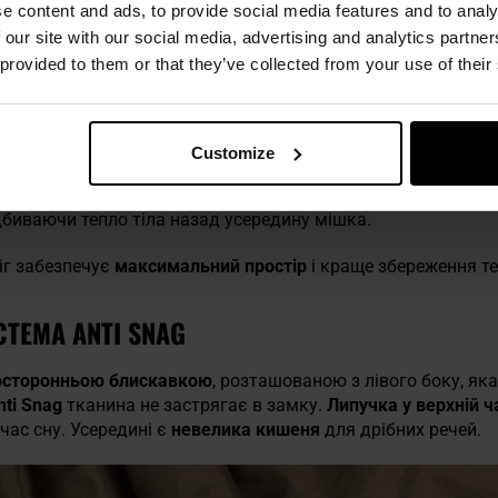
e content and ads, to provide social media features and to analy
емпература, за якої жінка може комфортно спати всю ніч,
 our site with our social media, advertising and analytics partn
ература, за якої чоловік може спати без дискомфорту.
 provided to them or that they’ve collected from your use of their
THERMOFLECT
Customize
гким синтетичним утеплювачем G-Loft
, що забезпечує те
властивості навіть після намокання, прання чи інтенсивного
дбиваючи тепло тіла назад усередину мішка.
ніг забезпечує
максимальний простір
і краще збереження те
ТЕМА ANTI SNAG
осторонньою блискавкою
, розташованою з лівого боку, як
nti Snag
тканина не застрягає в замку.
Липучка у верхній ч
час сну. Усередині є
невелика кишеня
для дрібних речей.