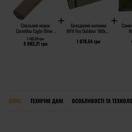
Спальний мішок
Складаний килимок
Само
Carinthia Eagle Olive -
MFH Fox Outdoor 180x58
M
Лівий
- Olive
7 182,25 грн
1 078,54 грн
5 983,21 грн
ОПИС
ТЕХНІЧНІ ДАНІ
ОСОБЛИВОСТІ ТА ТЕХНОЛО