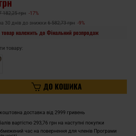
грн
7 182,25 грн
-17%
за 30 днів до знижки
6 582,73 грн
-9%
 товар належить до Фінальний розпродаж
ти товару:
ДО КОШИКА
коштовна доставка від 2999 гривень
алів вартістю
293,76 грн
на наступні покупки
бмежений час на повернення для членів Програми
льності