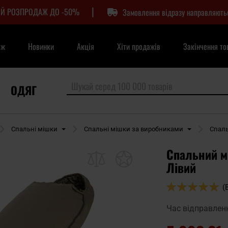
|
Й РОЗПРОДАЖ ДО -50%
Замовлення відразу направляють
аж
Новинки
Акція
Хіти продажів
Закінчення то
ОДЯГ
Спальні мішки
Спальні мішки за виробниками
Спаль
Спальний мі
Лівий
Оцінка:
(
100
100
% of
Час відправлен