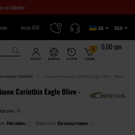
ся на обробку
вару
Акція KSK
UA
UAH
0,00 грн
0
АКАУНТ
БАЖАНЕ
ІСТОРІЯ
КОШИК
ні мішки Carinthia
Спальний мішок Carinthia Eagle Olive - Лівий
шок Carinthia Eagle Olive -
Відгуки: 1)
ня:
Негайно
Вартість:
Безкоштовно