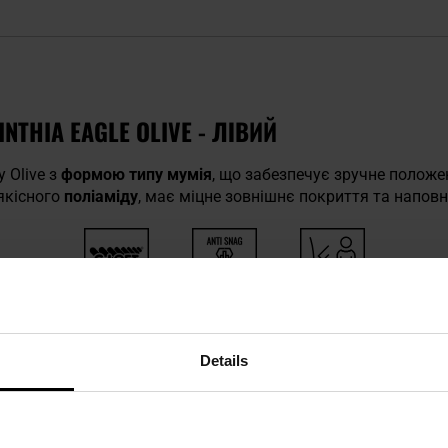
THIA EAGLE OLIVE - ЛІВИЙ
 Olive з
формою типу мумія
, що забезпечує зручне положен
якісного
поліаміду
, має міцне зовнішнє покриття та напов
Ізоляція G-Loft
Anti Snag
Thermoflect
Details
ВИ ВИКОРИСТАННЯ
ного мішка
Carinthia Eagle
визначені згідно зі стандартом E