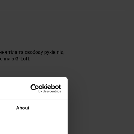
ня тіла та свободу рухів під
нення з
G-Loft
.
About
N 13537: