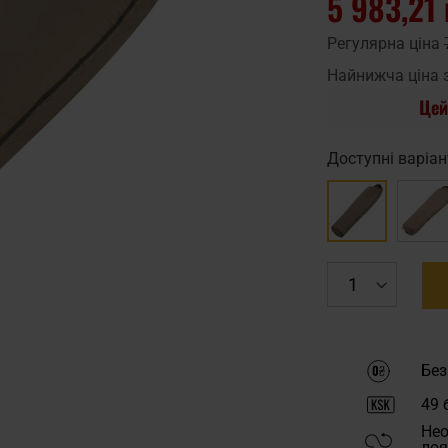
5 983,21 
Регулярна ціна
Найнижча ціна 
Цей
Доступні варіан
Без
49
б
Нео
лоя