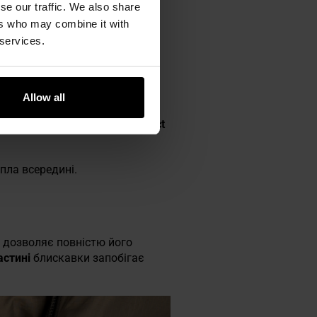
se our traffic. We also share
ers who may combine it with
 services.
Allow all
пловий комфорт. Утеплювач
 використання.
Шар Thermoflect
пла всередині.
а дозволяє повністю його
астині
блискавки запобігає