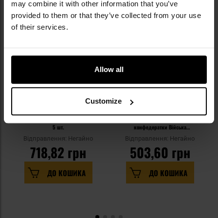
may combine it with other information that you’ve
provided to them or that they’ve collected from your use
of their services.
Allow all
Customize
ЗАКІНЧЕННЯ ТОВАРУ
Емблема «Прапор» wz.814/MON -
Темно-синя околиця для
5 шт.
конфедератки Війська
Польського - старший сержант
Відправлення: Негайно
Відправлення: Негайно
718,82 грн
503,60 грн
ДО КОШИКА
ДО КОШИКА