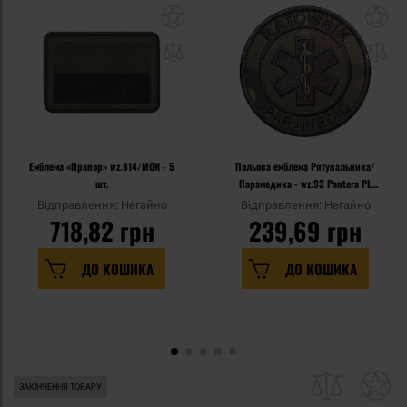
Емблема «Прапор» wz.814/MON - 5
Польова емблема Рятувальника/
шт.
Парамедика - wz.93 Pantera PL
Woodland
Відправлення: Негайно
Відправлення: Негайно
718,82 грн
239,69 грн
ДО КОШИКА
ДО КОШИКА
ЗАКІНЧЕННЯ ТОВАРУ