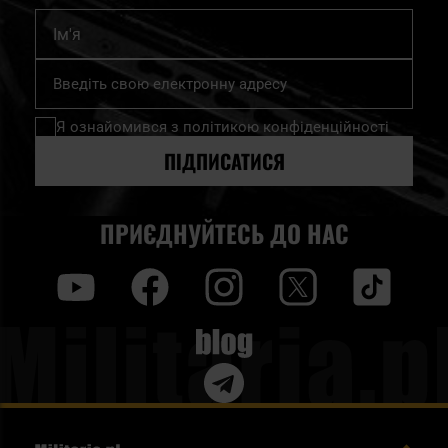
Ім'я
Підпишіться
на
нашу
Я ознайомився з
політикою конфіденційності
розсилку
новин:
ПІДПИСАТИСЯ
ПРИЄДНУЙТЕСЬ ДО НАС
y
f
i
t
tt
Blog