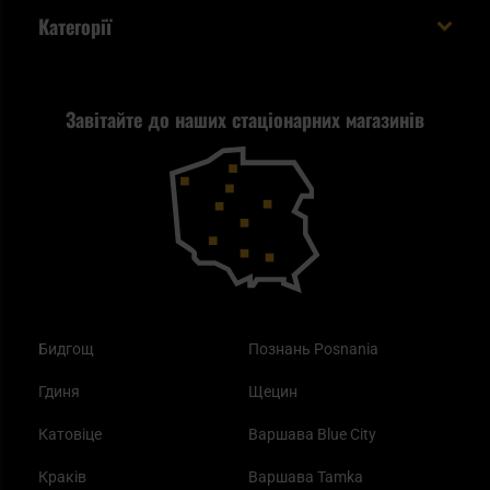
Доставка за кордон
Евакуаційний рюкзак виживальника - як його
Категорії
спакувати?
Політика конфіденційності
Tax Free
Стрільба
Найкращий ліхтарик для EDC
Рекламація
Завітайте до наших стаціонарних магазинів
Самозахист
Blackout - що це таке?
Повернення товару
Outdoor
Як працює маска від смогу?
Купони на знижку
Одяг
Найкращі спальні мішки на осінь
Бидгощ
Познань Posnania
Гдиня
Щецин
Катовіце
Варшава Blue City
Краків
Варшава Tamka