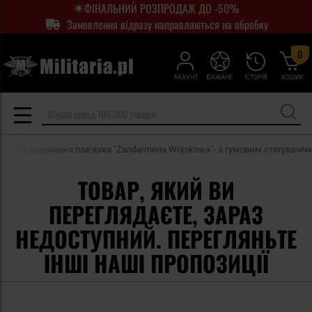
ФІНАЛЬНИЙ РОЗПРОДАЖ ДО -50%
Замовлення відразу направляються на обробку
0
АКАУНТ
БАЖАНЕ
ІСТОРІЯ
КОШИК
ваюча нарукавна пов'язка "Żandarmeria Wojskowa"- з гумовим стягувачем
ТОВАР, ЯКИЙ ВИ
ПЕРЕГЛЯДАЄТЕ, ЗАРАЗ
НЕДОСТУПНИЙ. ПЕРЕГЛЯНЬТЕ
ІНШІ НАШІ ПРОПОЗИЦІЇ