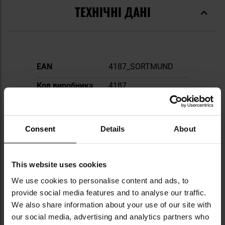
ТЕХНІЧНІ ДАНІ
Докладніше
EAN
4187_SORTMUND
Код виробника
4187
Виробник
MON
Consent
Details
About
ВІДГУКИ
This website uses cookies
ВАРТО ДОКУПИТИ
We use cookies to personalise content and ads, to
provide social media features and to analyse our traffic.
We also share information about your use of our site with
ПІДІБРАНІ ДЛЯ ВАС
our social media, advertising and analytics partners who