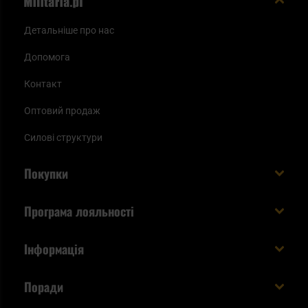
Детальніше про нас
Допомога
Контакт
Оптовий продаж
Силові структури
Покупки
Доставляємо в Україну!
Програма лояльності
Вартість і час доставки
Що ви отримуєте з акаунтом KSK
Інформація
Способи оплати
Як використати бали KSK
Умови та правила
Статус замовлення
Поради
Увійдіть в систему
Cookies