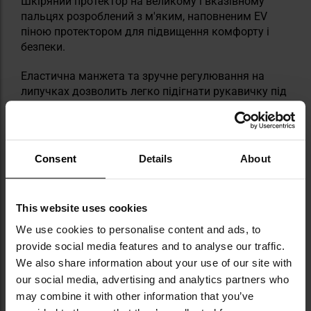
Шкіряний протектор на великому і вказівному
пальцях розроблений з м'яким, наповненим EV
піною протектором для підвищення комфорту і
безпеки.
Еластична манжета та зручне регулювання на
липучках дозволить легко підігнати рукавичку під
зап'ястя.
Технічні дані
. Матеріали: штучна шкіра, неопрен, спандекс.
Consent
Details
About
Колір: оливковий
. Вага: 80 г
This website uses cookies
. Виробник:
Armored Claw
We use cookies to personalise content and ads, to
Виробник:
Armored Claw
provide social media features and to analyse our traffic.
We also share information about your use of our site with
ТЕХНІЧНІ ДАНІ
our social media, advertising and analytics partners who
may combine it with other information that you’ve