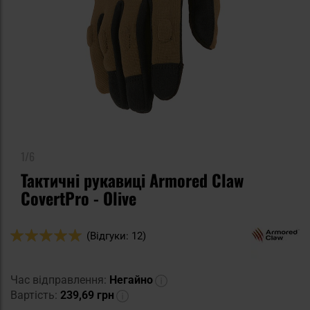
1/6
Тактичні рукавиці Armored Claw
CovertPro - Olive
Оцінка:
(Відгуки: 12)
100
100
% of
Час відправлення:
Негайно
Вартість:
239,69 грн