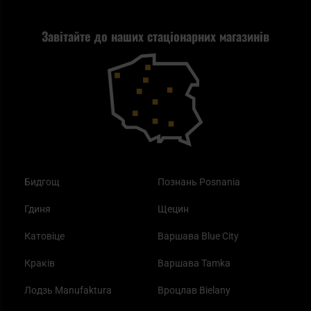
Стрільба
Найкращий ліхтарик для EDC
Рекламація
Завітайте до наших стаціонарних магазинів
Самозахист
Blackout - що це таке?
Повернення товару
Outdoor
Як працює маска від смогу?
Купони на знижку
Одяг
Найкращі спальні мішки на осінь
Бидгощ
Познань Posnania
Гдиня
Щецин
Катовіце
Варшава Blue City
Краків
Варшава Tamka
Лодзь Manufaktura
Вроцлав Bielany