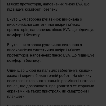
м'яких протекторів, наповнених піною EVA, що
підвищує комфорт і безпеку.
Внутрішня сторона рукавичок виконана з
високоякісної синтетичної шкіри і м'яких
протекторів, наповнених піною EVA, що підвищує
комфорт і безпеку.
Внутрішня сторона рукавичок виконана з
високоякісної синтетичної шкіри і м'яких
протекторів, наповнених піною EVA, що підвищує
комфорт і безпеку.
Один шар шкіри на пальцях забезпечує кращий
захват і сприяє більш точній роботі. На кінчику
великого і вказівного пальців розміщені нековзні
панелі, що дозволяють працювати з сенсорними
екранами на таких пристроях, як смартфони і
планшети.