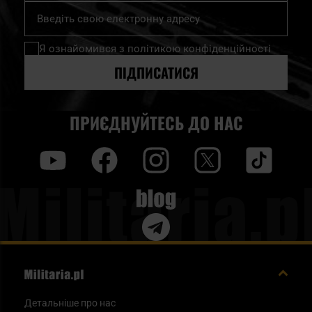
Підпишіться
на
нашу
Я ознайомився з
політикою конфіденційності
розсилку
новин:
ПІДПИСАТИСЯ
ПРИЄДНУЙТЕСЬ ДО НАС
y
f
i
t
tt
Blog
Детальніше про нас