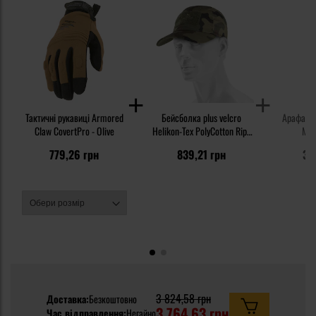
Тактичні рукавиці Armored
Бейсболка plus velcro
Арафатка
Claw CovertPro - Olive
Helikon-Tex PolyCotton Rip-
Mil-
Stop - wz.93 Pantera PL
779,26 грн
839,21 грн
35
Woodland
3 824,58 грн
Доставка:
Безкоштовно
3 764,63 грн
Час відправлення:
Негайно