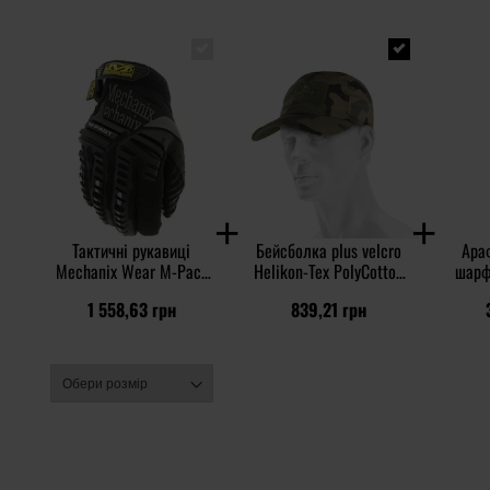
Тактичні рукавиці
Бейсболка plus velcro
Ара
Mechanix Wear M-Pact
Helikon-Tex PolyCotton
шарф 
Core 3 - Black/Grey
Rip-Stop - wz.93 Pantera
1 558,63 грн
839,21 грн
PL Woodland