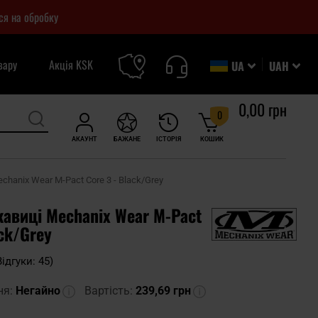
ся на обробку
вару
Акція KSK
UA
UAH
0,00 грн
0
АКАУНТ
БАЖАНЕ
ІСТОРІЯ
КОШИК
chanix Wear M-Pact Core 3 - Black/Grey
кавиці Mechanix Wear M-Pact
ack/Grey
Відгуки: 45)
ня:
Негайно
Вартість:
239,69 грн