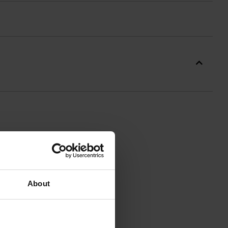
Завдяки відповідній формі
дуть працівникам
About
азок на виживання, роботи в