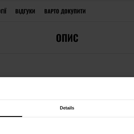
ГІЇ
ВІДГУКИ
ВАРТО ДОКУПИТИ
ОПИС
CHANIX WEAR M-PACT CORE 3 - BLACK/GREY
кольору,
створені для базового механічного захисту рук. 
 зчеплення
і дозволяють виконувати точні дії. Вони підій
Details
овим, любителям стрілецького спорту, а також під час вил
о ігор в ASG.