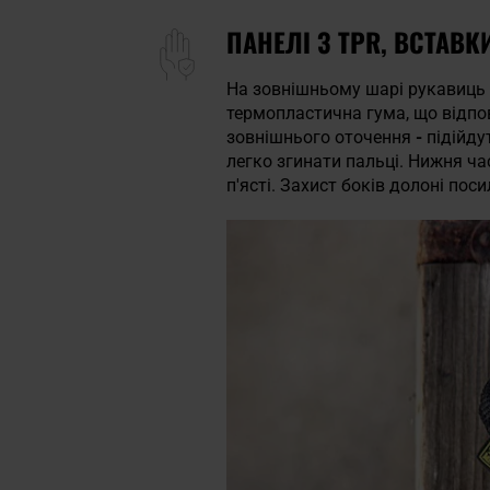
ПАНЕЛІ З TPR, ВСТАВ
На зовнішньому шарі рукавиць
термопластична гума, що відпов
зовнішнього оточення
-
підійду
легко згинати пальці. Нижня 
п'ясті. Захист боків долоні по