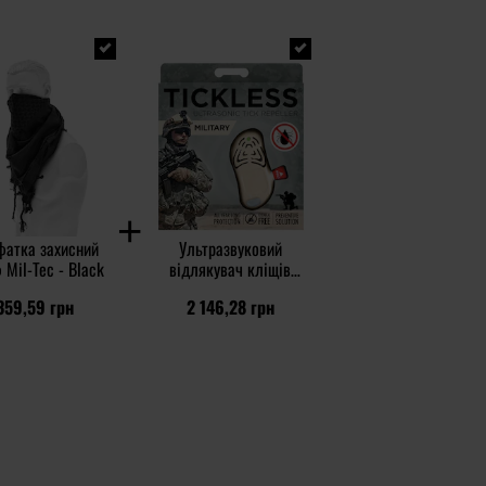
фатка захисний
Ультразвуковий
Mil-Tec - Black
відлякувач кліщів
TickLess Military - для
359,59 грн
2 146,28 грн
людей - Beige