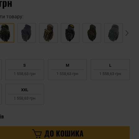
грн
ти товару:
S
M
L
1 558,63 грн
1 558,63 грн
1 558,63 грн
XXL
1 558,63 грн
ів
ДО КОШИКА