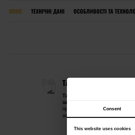
ОПИС
ТЕХНІЧНІ ДАНІ
ОСОБЛИВОСТІ ТА ТЕХНОЛО
ТАКТИЧНІ РУКАВИЦІ ME
Тактичні рукавиці чорно-сірого
забезпечують повний контроль
Consent
правоохоронних органів, військ
автомайстерні, майстрування аб
This website uses cookies