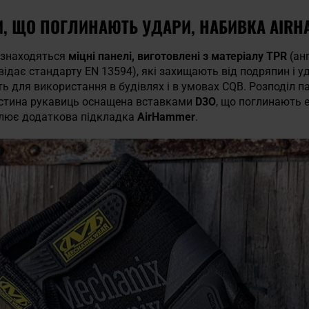
КИ, ЩО ПОГЛИНАЮТЬ УДАРИ, НАБИВКА AIR
 знаходяться
міцні панелі, виготовлені з матеріалу
TPR
(ан
ідає стандарту EN 13594), які захищають від подряпин і у
ть для використання в будівлях і в умовах CQB. Розподіл 
частина рукавиць оснащена вставками
D3O
, що поглинають е
силює додаткова підкладка
AirHammer
.