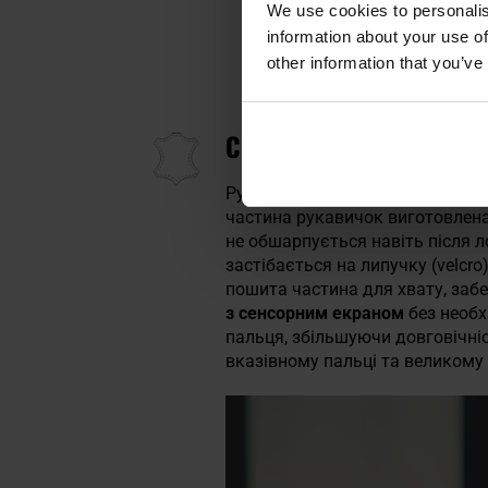
We use cookies to personalis
information about your use of
Плеті
other information that you’ve
СИНТЕТИЧНА ШКІРА, П
Рукавиці виготовлені з
пластик
частина рукавичок виготовлена
не обшарпується навіть після 
застібається на липучку (velc
пошита частина для хвату, забе
з сенсорним екраном
без необх
пальця, збільшуючи довговічніс
вказівному пальці та великому 