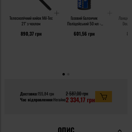
Телескопічний кийок Mil-Tec
Газовий балончик
Ланцюгов
21" з чохлом
Поліцейський 50 мл -
Double
струмінь
890,37 грн
601,56 грн
84
2 587,00 грн
Доставка:
155,84 грн
2 334,17 грн
Час відправлення:
Негайно
ОПИС