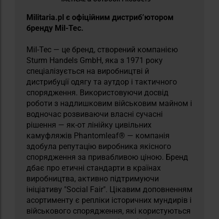
Militaria.pl є офіційним дистриб’ютором
бренду Mil-Tec.
Mil-Tec — це бренд, створений компанією
Sturm Handels GmbH, яка з 1971 року
спеціалізується на виробництві й
дистрибуції одягу та аутдор і тактичного
спорядження. Використовуючи досвід
роботи з надлишковим військовим майном і
водночас розвиваючи власні сучасні
рішення — як-от лінійку цивільних
камуфляжів Phantomleaf® — компанія
здобула репутацію виробника якісного
спорядження за привабливою ціною. Бренд
дбає про етичні стандарти в країнах
виробництва, активно підтримуючи
ініціативу "Social Fair". Цікавим доповненням
асортименту є репліки історичних мундирів і
військового спорядження, які користуються