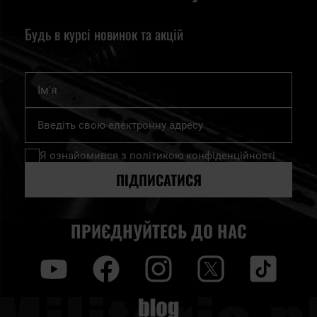
Будь в курсі новинок та акцій
Ім'я
Підпишіться
на
нашу
Я ознайомився з
політикою конфіденційності
розсилку
новин:
ПІДПИСАТИСЯ
ПРИЄДНУЙТЕСЬ ДО НАС
y
f
i
t
tt
Blog