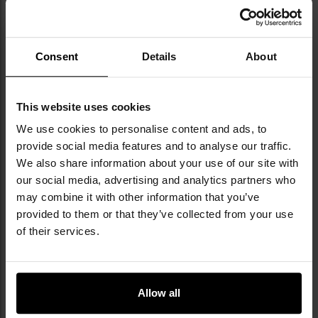
D-кільце в кобурі для додаткового спорядження
Consent
Details
About
This website uses cookies
We use cookies to personalise content and ads, to
ТЕХНІЧНІ ХАРАКТЕРИСТИКИ
provide social media features and to analyse our traffic.
We also share information about your use of our site with
Матеріал: сталь STKM11A
our social media, advertising and analytics partners who
Довжина (складена): 200 мм
may combine it with other information that you’ve
Довжина (розкладена): 21" / 530 мм
provided to them or that they’ve collected from your use
Колір покриття: Black
of their services.
Рукоятка: TPE
Вага: 550 г
Виробник:
Mil-Tec, Німеччина
Allow all