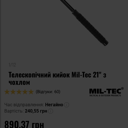
1/12
Телескопічний кийок Mil-Tec 21" з
чохлом
Оцінка:
(Відгуки: 60)
98
100
% of
Час відправлення:
Негайно
Вартість:
240,55 грн
890,37 грн