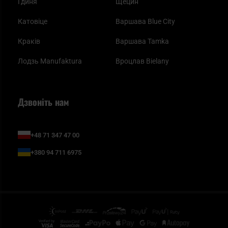
Гдиня
Щецин
Катовіце
Варшава Blue City
Краків
Варшава Tamka
Лодзь Manufaktura
Вроцлав Bielany
Дзвоніть нам
+48 71 347 47 00
+380 94 711 6975