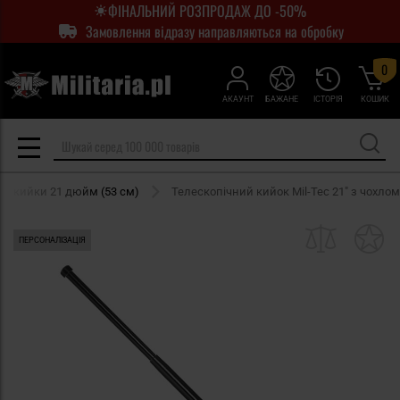
ФІНАЛЬНИЙ РОЗПРОДАЖ ДО -50%
Замовлення відразу направляються на обробку
0
АКАУНТ
БАЖАНЕ
ІСТОРІЯ
КОШИК
ні кийки 21 дюйм (53 см)
Телескопічний кийок Mil-Tec 21" з чохлом
ПЕРСОНАЛІЗАЦІЯ