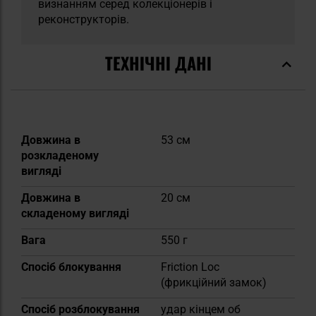
визнанням серед колекціонерів і
реконструкторів.
ТЕХНІЧНІ ДАНІ
Докладніше
Довжина в
53 см
розкладеному
вигляді
Довжина в
20 см
складеному вигляді
Вага
550 г
Спосіб блокування
Friction Loc
(фрикційний замок)
Спосіб розблокування
удар кінцем об