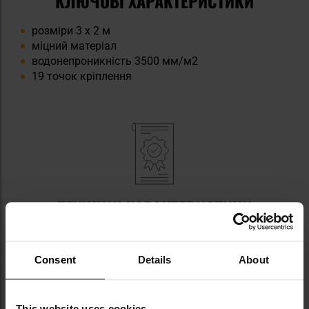
КЛЮЧОВІ ХАРАКТЕРИСТИКИ
розміри 3 х 2 м
міцний матеріал
водонепроникність 3500 мм/м2
19 точок кріплення
ТЕХНІЧНІ ХАРАКТЕРИСТИКИ
Колір: Dark Khaki
Кількість точок кріплення: 19
Consent
Details
About
Розміри: 3 х 2 м
Вага: 510 г
Виробник:
Tigerwood, Польща
This website uses cookies