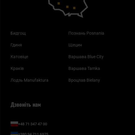
Бидгощ
Познань Posnania
Гдиня
Щецин
Катовіце
Варшава Blue City
Краків
Варшава Tamka
Лодзь Manufaktura
Вроцлав Bielany
Дзвоніть нам
+48 71 347 47 00
+380 94 711 6975