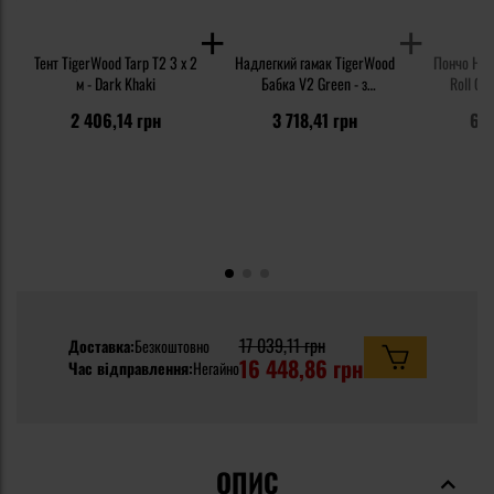
Тент TigerWood Tarp T2 3 x 2
Надлегкий гамак TigerWood
Пончо Hel
м - Dark Khaki
Бабка V2 Green - з
Roll Cli
москітною сіткою
функцією 
2 406,14 грн
3 718,41 грн
6 8
Ta
17 039,11 грн
Доставка:
Безкоштовно
16 448,86 грн
Час відправлення:
Негайно
ОПИС