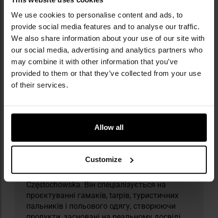
We use cookies to personalise content and ads, to
provide social media features and to analyse our traffic.
Інформація про виробника та техніку безпеки
We also share information about your use of our site with
our social media, advertising and analytics partners who
may combine it with other information that you’ve
provided to them or that they’ve collected from your use
of their services.
Militaria.pl є premium-дилером бренду
Allow all
TigerWood.
TigerWood — це польський аутдор-бренд,
Customize
заснований у 2018 році в Ченстохові, який
працює на прикордонні Jura Krakowsko-
Częstochowska. Він спеціалізується на
проєктуванні гамаків, tarpів, туристичних
пальників і польового одягу, створюючи
продукти, засновані на реальному досвіді