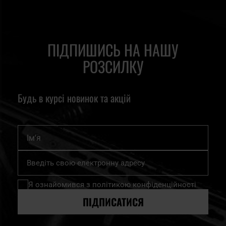
ПІДПИШИСЬ НА НАШУ
РОЗСИЛКУ
Будь в курсі новинок та акцій
Ім'я
Підпишіться
на
нашу
Я ознайомився з
політикою конфіденційності
розсилку
новин:
ПІДПИСАТИСЯ