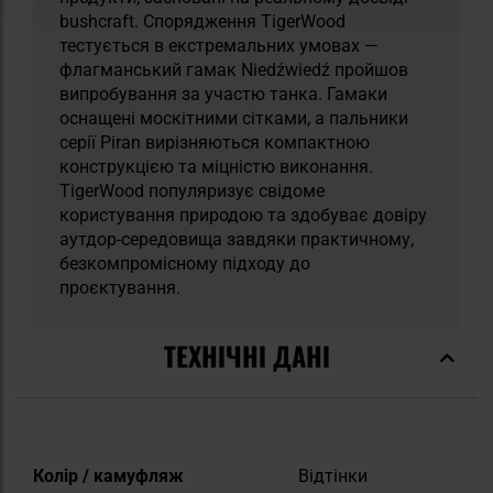
bushcraft. Спорядження TigerWood
тестується в екстремальних умовах —
флагманський гамак Niedźwiedź пройшов
випробування за участю танка. Гамаки
оснащені москітними сітками, а пальники
серії Piran вирізняються компактною
конструкцією та міцністю виконання.
TigerWood популяризує свідоме
користування природою та здобуває довіру
аутдор-середовища завдяки практичному,
безкомпромісному підходу до
проєктування.
ТЕХНІЧНІ ДАНІ
Докладніше
Колір / камуфляж
Відтінки