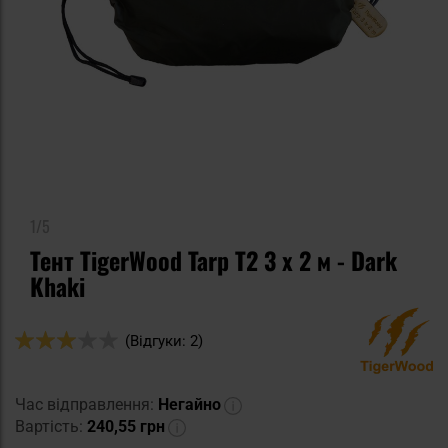
1/5
Тент TigerWood Tarp T2 3 x 2 м - Dark
Khaki
Оцінка:
(Відгуки: 2)
60
100
% of
Час відправлення:
Негайно
Вартість:
240,55 грн