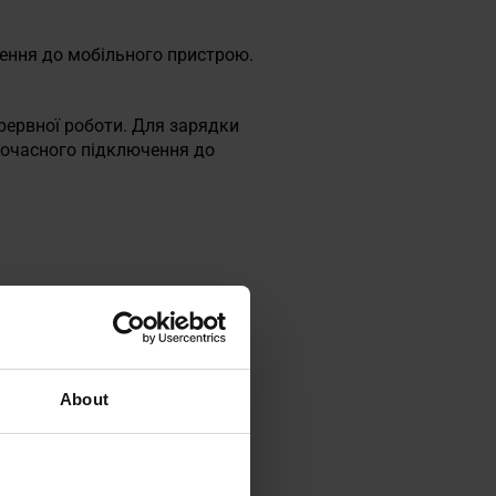
ення до мобільного пристрою.
ерервної роботи. Для зарядки
ночасного підключення до
About