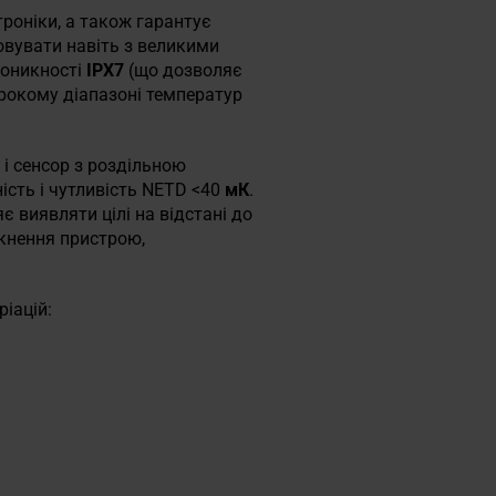
троніки, а також гарантує
овувати навіть з великими
роникності
IPX7
(що дозволяє
ирокому діапазоні температур
в і сенсор з роздільною
ість і чутливість NETD <40
мК
.
 виявляти цілі на відстані до
кнення пристрою,
іацій: