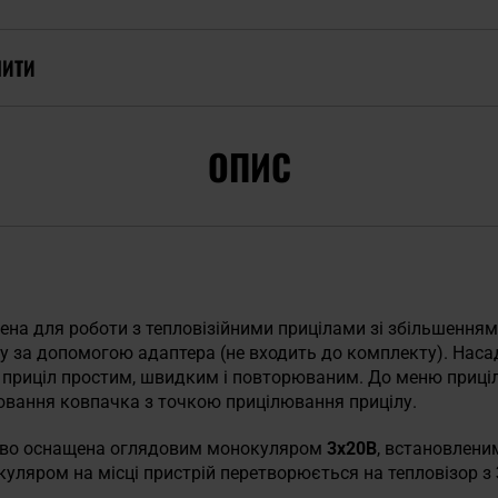
ПИТИ
ОПИС
ена для роботи з тепловізійними прицілами зі збільшенням 
ілу за допомогою адаптера (не входить до комплекту). Нас
 приціл простим, швидким і повторюваним. До меню приці
ювання ковпачка з точкою прицілювання прицілу.
ово оснащена оглядовим монокуляром
3x20B
, встановлени
куляром на місці пристрій перетворюється на тепловізор з