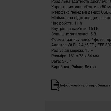
Роздільна здатність дисплея: 1
Характеристики об'єктива 50 м
Інтерфейс передачі даних: USB-
Мінімальна відстань для різког
Час роботи: 11 h
Внутрішня пам'ять: 16 ГБ
Зовнішнє живлення: 5 В
Формат запису відео / фото: mp
Адаптер Wi-Fi: 2,4 /5 ГГц IEEE 8
Радіус дії мережі: 15 м
Розміри: 131 x 78 x 84 мм
Вага: 570 г
Виробник:
Pulsar, Литва
Інформація про виробника та