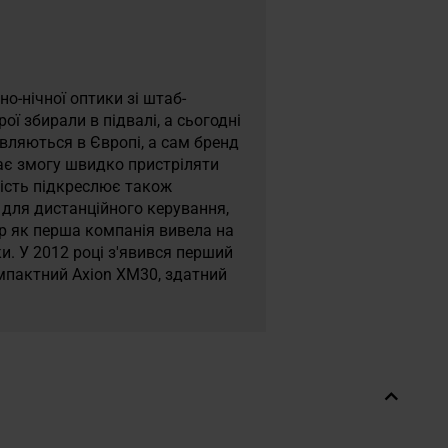
но-нічної оптики зі штаб-
рої збирали в підвалі, а сьогодні
овляються в Європі, а сам бренд
дає змогу швидко пристріляти
ність підкреслює також
i для дистанційного керування,
p як перша компанія вивела на
и. У 2012 році з'явився перший
омпактний Axion XM30, здатний