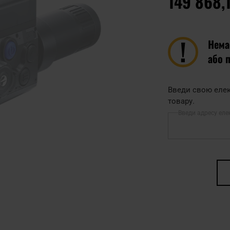
149 868,1
Нема
або 
Введи свою елек
товару.
Введи адресу еле