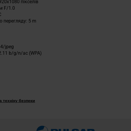
920x1080 пікселів
м F/1.0
C
о перегляду: 5 m
4/jpeg
02.11 b/g/n/ac (WPA)
 техніку безпеки