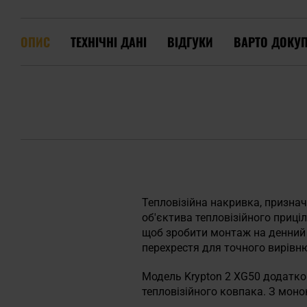
ОПИС
ТЕХНІЧНІ ДАНІ
ВІДГУКИ
ВАРТО ДОКУ
Тепловізійна накривка, признач
об'єктива тепловізійного приц
щоб зробити монтаж на денний
перехрестя для точного вирівн
Модель Krypton 2 XG50 додатк
тепловізійного ковпака. З моно