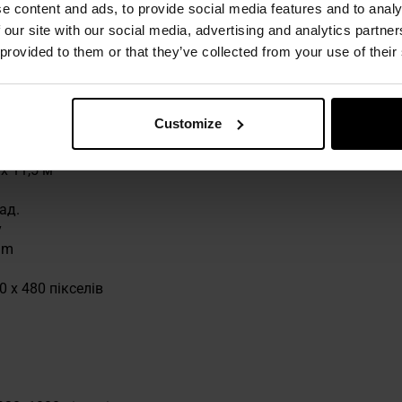
e content and ads, to provide social media features and to analy
ра,
 our site with our social media, advertising and analytics partn
 provided to them or that they’ve collected from your use of their
0b.
Customize
шення: 2-6x
 x 11,5 м
ад.
у
 m
 x 480 пікселів