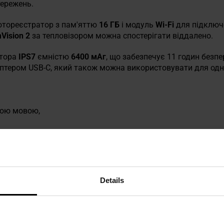
тережень.
отореєстратор з пам'яттю
16 ГБ
і модуль
Wi-Fi
для підключ
Vision 2
за тепловізором можна спостерігати віддалено.
ятора
IPS7
ємністю
6400 мАг
, що забезпечує 11 годин безп
аптером USB-C, який також можна використовувати для од
кою мовою,
,
я
Details
ою,