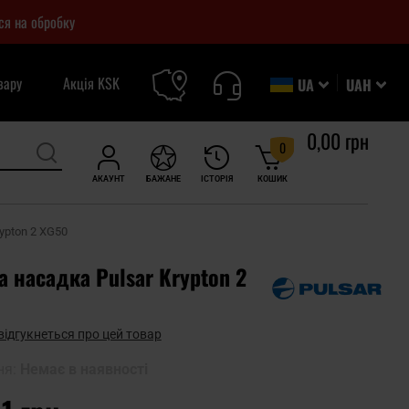
ся на обробку
вару
Акція KSK
UA
UAH
0,00 грн
0
АКАУНТ
БАЖАНЕ
ІСТОРІЯ
КОШИК
ypton 2 XG50
а насадка Pulsar Krypton 2
відгукнеться про цей товар
ня:
Немає в наявності