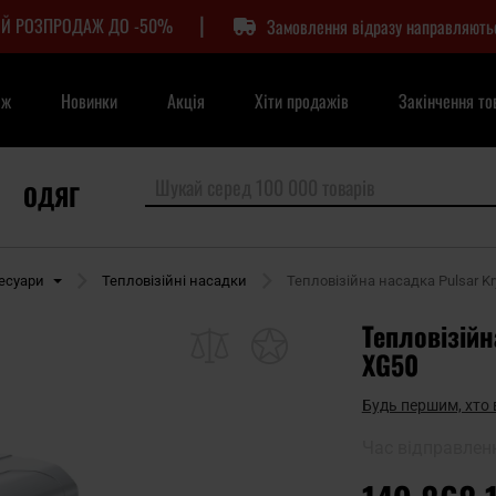
|
Й РОЗПРОДАЖ ДО -50%
Замовлення відразу направляють
аж
Новинки
Акція
Хіти продажів
Закінчення то
ОДЯГ
сесуари
Тепловізійні насадки
Тепловізійна насадка Pulsar Kr
Тепловізійн
XG50
Будь першим, хто 
Час відправлен