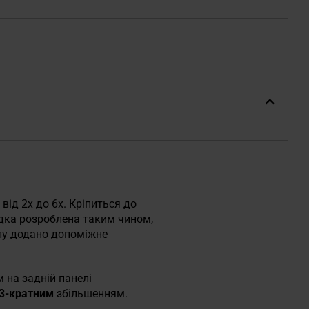
від 2х до 6х. Кріпиться до
адка розроблена таким чином,
лу додано допоміжне
м на задній панелі
3-кратним
збільшенням.