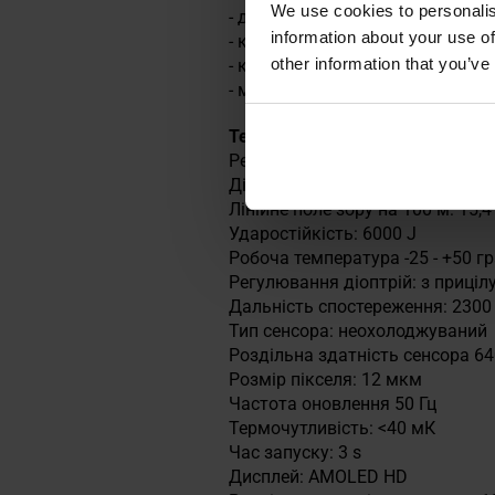
We use cookies to personalis
- док-станція для IPS акумулято
information about your use of
- кришка окуляра
other information that you’ve
- кришка гнізда акумулятора,
- монокуляр спостереження 3x2
Технічні характеристики
Рекомендований діапазон збіль
Діаметр об'єктива: 50 мм
Лінійне поле зору на 100 м: 15,4
Ударостійкість: 6000 J
Робоча температура -25 - +50 гр
Регулювання діоптрій: з приціл
Дальність спостереження: 2300
Тип сенсора: неохолоджуваний
Роздільна здатність сенсора 640
Розмір пікселя: 12 мкм
Частота оновлення 50 Гц
Термочутливість: <40 мК
Час запуску: 3 s
Дисплей: AMOLED HD