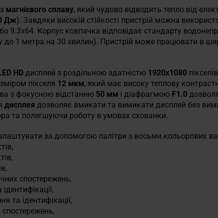
 з
магнієвого сплаву
, який чудово відводить тепло від елек
0 Дж
). Завдяки високій стійкості пристрій можна використ
бо 9.3x64. Корпус ковпачка відповідає стандарту водонеп
у до 1 метра на 30 хвилин). Пристрій може працювати в ш
ED HD
дисплей з роздільною здатністю
1920x1080
пікселі
озміром пікселя
12 мкм
, який має високу теплову контрастн
тва з фокусною відстанню
50 мм
і діафрагмою
F1.0
дозволяє
ня
дисплея
дозволяє вмикати та вимикати дисплей без вим
а та полегшуючи роботу в умовах схованки.
лаштувати за допомогою палітри з восьми кольорових вар
тів,
тів,
в,
ічних спостережень,
 ідентифікації,
ня та ідентифікації,
х спостережень,