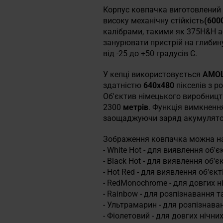
Корпус ковпачка виготовлений
високу механічну стійкість
(600
калібрами, такими як 375H&H а
занурювати пристрій на глибин
від -25 до +50 градусів С.
У кепці використовується
AMOL
здатністю
640x480
пікселів з р
Об'єктив німецького виробниц
2300
метрів
. Функція вимкнен
заощаджуючи заряд акумулятор
Зображення ковпачка можна на
- White Hot - для виявлення об'єк
- Black Hot - для виявлення об'єк
- Hot Red - для виявлення об'єкті
- RedMonochrome - для довгих н
- Rainbow - для розпізнавання та
- Ультрамарин - для розпізнаван
- Фіолетовий - для довгих нічни