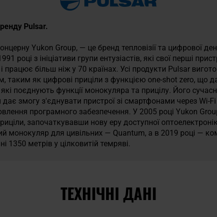
бренду Pulsar.
онцерну Yukon Group, — це бренд тепловізії та цифрової ден
991 році з ініціативи групи ентузіастів, які свої перші прист
і працює більш ніж у 70 країнах. Усі продукти Pulsar вигот
, таким як цифрові приціли з функцією one-shot zero, що 
, які поєднують функції монокуляра та прицілу. Його сучас
й дає змогу з'єднувати пристрої зі смартфонами через Wi-F
влення програмного забезпечення. У 2005 році Yukon Grou
приціли, започаткувавши нову еру доступної оптоелектронік
ий монокуляр для цивільних — Quantum, а в 2019 році — к
і 1350 метрів у цілковитій темряві.
ТЕХНІЧНІ ДАНІ