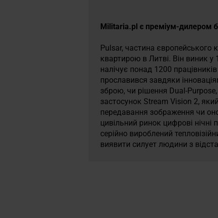
Militaria.pl є преміум-дилером 
Pulsar, частина європейського к
квартирою в Литві. Він виник у 1
налічує понад 1200 працівників 
прославився завдяки інноваціям
зброю, чи рішення Dual-Purpose
застосунок Stream Vision 2, яки
передавання зображення чи оно
цивільний ринок цифрові нічні 
серійно вироблений тепловізійн
виявити силует людини з відстан