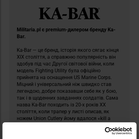
Militaria.pl є premium-дилером бренду Ka-
Bar.
Ka-Bar — це бренд, історія якого сягає кінця
XIX століття, а справжню популярність він
здобув під час Другої світової війни, коли
модель Fighting Utility була офіційно
прийнята на оснащення US Marine Corps.
Міцний і універсальний ніж швидко став
легендою, добре показавши себе як у бою,
так і в щоденних завданнях солдатів. Сама
назва Ka-Bar походить із 20-х років XX
століття, коли трапер у листі описав, як
ножем Union Cutlery йому вдалося «kill a
bear». У 1952 році, бажаючи підкреслити
силу цього символу, компанія офіційно
змінила назву на Ka-Bar Knives Inc., а її