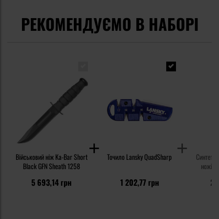
РЕКОМЕНДУЄМО В НАБОРІ
Військовий ніж Ka-Bar Short
Точило Lansky QuadSharp
Синтетич
Black GFN Sheath 1258
ножів K
5 693,14 грн
1 202,77 грн
24