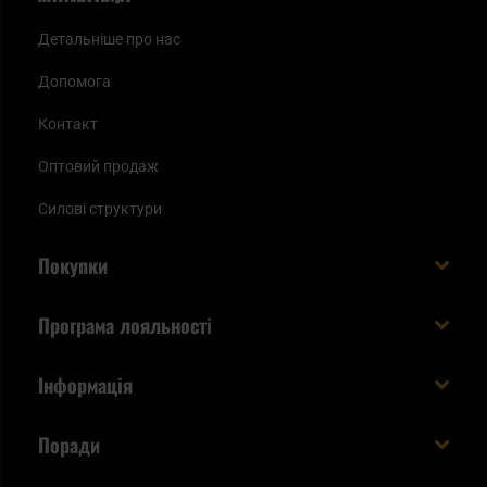
Детальніше про нас
Допомога
Контакт
Оптовий продаж
Силові структури
Покупки
Доставляємо в Україну!
Програма лояльності
Вартість і час доставки
Що ви отримуєте з акаунтом KSK
Інформація
Способи оплати
Як використати бали KSK
Умови та правила
Статус замовлення
Поради
Увійдіть в систему
Cookies
Доставка за кордон