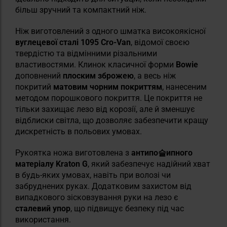
більш зручний та компактний ніж.
Ніж виготовлений з одного шматка високоякісної
вуглецевої сталі 1095 Cro-Van
, відомої своєю
твердістю та відмінними різальними
властивостями. Клинок класичної форми
Bowie
доповнений
плоским зброжею
, а весь ніж
покритий
матовим чорним покриттям
, нанесеним
методом порошкового покриття. Це покриття не
тільки захищає лезо від корозії, але й зменшує
відблиски світла, що дозволяє забезпечити кращу
дискретність в польових умовах.
Рукоятка ножа виготовлена з
антипо슬ипного
матеріалу Kraton G
, який забезпечує надійний хват
в будь-яких умовах, навіть при волозі чи
забруднених руках. Додатковим захистом від
випадкового зісковзування руки на лезо є
сталевий упор
, що підвищує безпеку під час
використання.