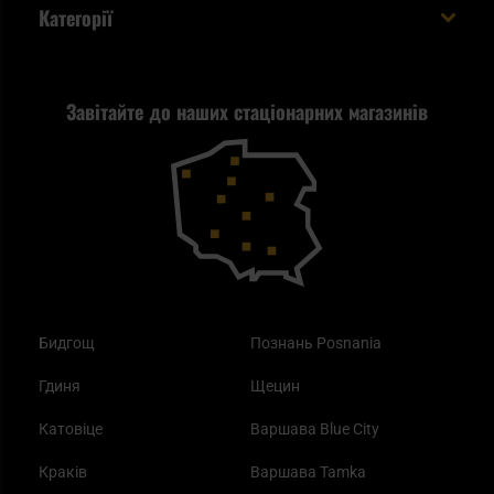
Евакуаційний рюкзак виживальника - як його
Категорії
спакувати?
Політика конфіденційності
Tax Free
Стрільба
Найкращий ліхтарик для EDC
Рекламація
Завітайте до наших стаціонарних магазинів
Самозахист
Blackout - що це таке?
Повернення товару
Outdoor
Як працює маска від смогу?
Купони на знижку
Одяг
Найкращі спальні мішки на осінь
Бидгощ
Познань Posnania
Гдиня
Щецин
Катовіце
Варшава Blue City
Краків
Варшава Tamka