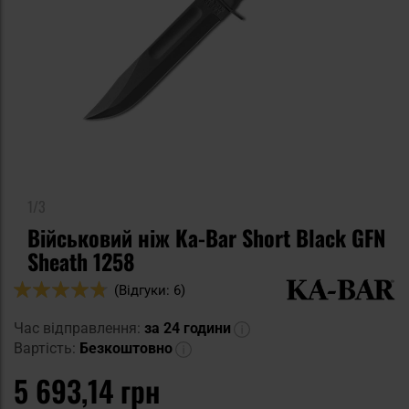
1/3
Військовий ніж Ka-Bar Short Black GFN
Sheath 1258
Оцінка:
(Відгуки: 6)
94
100
% of
Час відправлення:
за 24 години
Вартість:
Безкоштовно
5 693,14 грн