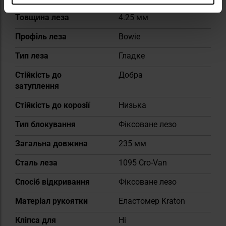
Товщина леза
4.25 мм
Профіль леза
Bowie
Тип леза
Гладке
Стійкість до
Добра
затуплення
Стійкість до корозії
Низька
Тип блокування
Фіксоване лезо
Загальна довжина
235 мм
Сталь леза
1095 Cro-Van
Спосіб відкривання
Фіксоване лезо
Матеріал рукоятки
Еластомер Kraton
Кліпса для
Ні