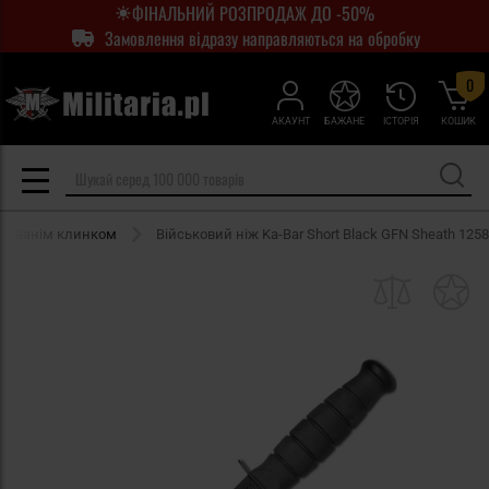
ФІНАЛЬНИЙ РОЗПРОДАЖ ДО -50%
Замовлення відразу направляються на обробку
0
АКАУНТ
БАЖАНЕ
ІСТОРІЯ
КОШИК
іксованім клинком
Військовий ніж Ka-Bar Short Black GFN Sheath 1258