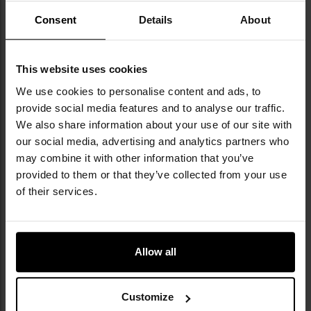
продукція й донині вважається зразком
Consent
Details
About
надійності. Важливим розділом в історії
бренду є також співпраця з Ethan Becker,
результатом якої стала високо оцінена
This website uses cookies
користувачами серія Becker, що поєднує
практичні рішення із сучасним підходом до
We use cookies to personalise content and ads, to
проєктування ножів.
provide social media features and to analyse our traffic.
We also share information about your use of our site with
our social media, advertising and analytics partners who
ТЕХНІЧНІ ДАНІ
may combine it with other information that you’ve
provided to them or that they’ve collected from your use
of their services.
Докладніше
Тип ножа
З фіксованим
лезом
Allow all
Стиль
Військово-
тактичний
Customize
Довжина клинка
133 мм