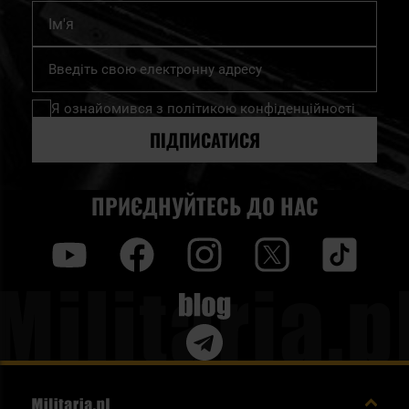
Ім'я
Підпишіться
на
нашу
Я ознайомився з
політикою конфіденційності
розсилку
новин:
ПІДПИСАТИСЯ
ПРИЄДНУЙТЕСЬ ДО НАС
y
f
i
t
tt
Blog