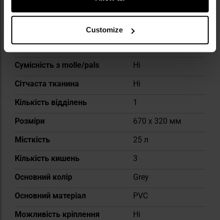
Застібка основного
Застібається
відділення
клапаном
Customize
Спеціальна кишеня для
Так
ноутбука
Сумісність з molle/pals
Ні
Сітчаста тканина
Ні
Кількість відділень
1
Розміри
670 x 320 мм
Місткість
25 л
Кількість кишень
3
Основний колір
Grey
Основний матеріал
PVC
Можливість кріплення
Ні