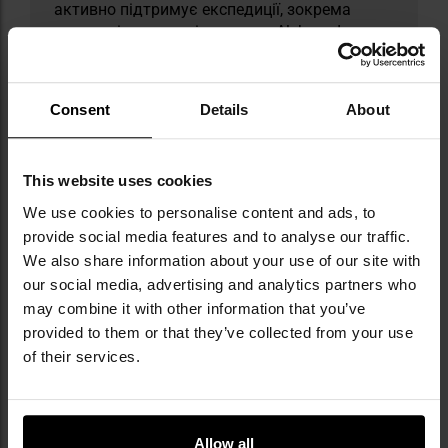
активно підтримує експедиції, зокрема
одиночні океанські переходи Aleksander
Doba, поєднуючи пристрасть до відкриттів
із практичною підтримкою мандрівників.
Слоган бренду «Miej dzikość w sercu»
Consent
Details
About
відображає його філософію — заклик жити в
гармонії з природою та приймати виклики.
Виробництво одягу відбувається в Польщі,
This website uses cookies
натомість технічне спорядження
виготовляється в Азії під суворим наглядом,
We use cookies to personalise content and ads, to
із використанням перевірених матеріалів і
provide social media features and to analyse our traffic.
сучасних технологій.
We also share information about your use of our site with
our social media, advertising and analytics partners who
ТЕХНІЧНІ ДАНІ
may combine it with other information that you’ve
provided to them or that they’ve collected from your use
of their services.
Докладніше
Колір / камуфляж
Відтінки сірого
Allow all