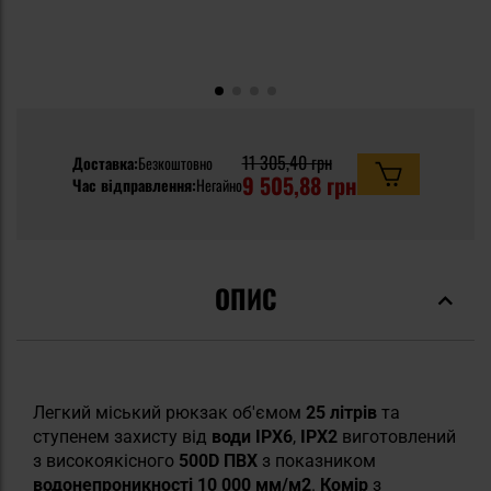
11 305,40 грн
Доставка:
Безкоштовно
9 505,88 грн
Час відправлення:
Негайно
ОПИС
Легкий міський рюкзак об'ємом
25 літрів
та
ступенем захисту від
води IPX6
,
IPX2
виготовлений
з високоякісного
500D
ПВХ
з показником
водонепроникності
10 000
мм/м2
.
Комір
з