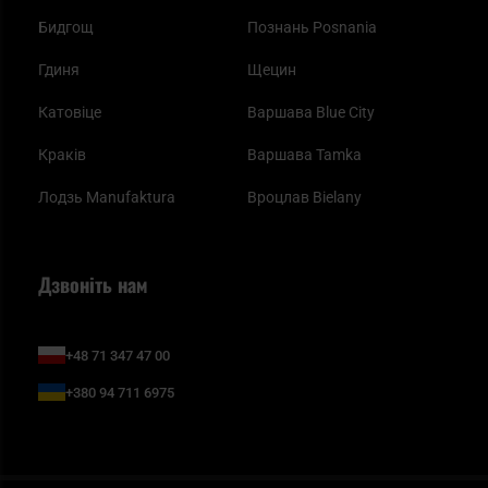
Бидгощ
Познань Posnania
Гдиня
Щецин
Катовіце
Варшава Blue City
Краків
Варшава Tamka
Лодзь Manufaktura
Вроцлав Bielany
Дзвоніть нам
+48 71 347 47 00
+380 94 711 6975