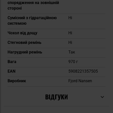
спорядження на зовнішній
стороні
Сумісний з гідратаційною
Ні
системою
Чохол від дощу
Ні
Стегновий ремінь
Ні
Нагрудний ремінь
Так
Вага
970 г
EAN
5908221357505
Виробник
Fjord Nansen
ВІДГУКИ