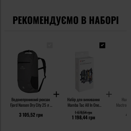
РЕКОМЕНДУЄМО В НАБОРІ
Водонепроникний рюкзак
Набір для виживання
Налоб
Fjord Nansen Dry City 25 л -
Mamba Tac All In One
Mactronic
Grey
Survival Box
Gray 
1 678,54 грн
3 105,52 грн
47
1 198,44 грн