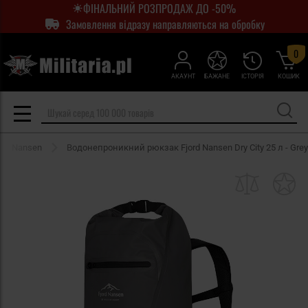
ФІНАЛЬНИЙ РОЗПРОДАЖ ДО -50%
Замовлення відразу направляються на обробку
0
АКАУНТ
БАЖАНЕ
ІСТОРІЯ
КОШИК
ord Nansen
Водонепроникний рюкзак Fjord Nansen Dry City 25 л - Grey