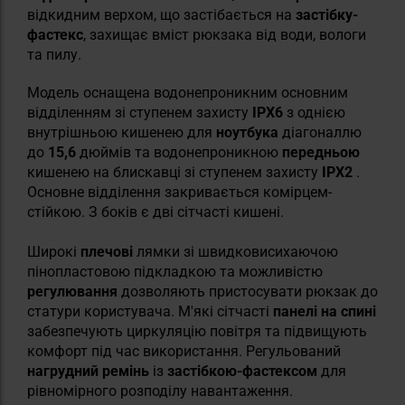
відкидним верхом, що застібається на
застібку-
фастекс
, захищає вміст рюкзака від води, вологи
та пилу.
Модель оснащена водонепроникним основним
відділенням зі ступенем захисту
IPX6
з однією
внутрішньою кишенею для
ноутбука
діагоналлю
до
15,6
дюймів та водонепроникною
передньою
кишенею на блискавці зі ступенем захисту
IPX2
.
Основне відділення закривається комірцем-
стійкою. З боків є дві сітчасті кишені.
Широкі
плечові
лямки зі швидковисихаючою
пінопластовою підкладкою та можливістю
регулювання
дозволяють пристосувати рюкзак до
статури користувача. М'які сітчасті
панелі на спині
забезпечують циркуляцію повітря та підвищують
комфорт під час використання. Регульований
нагрудний ремінь
із
застібкою-фастексом
для
рівномірного розподілу навантаження.