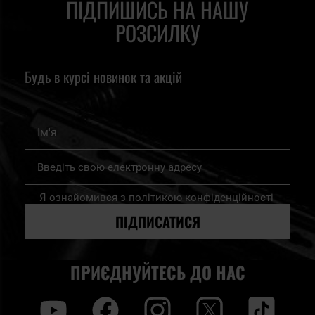
ПІДПИШИСЬ НА НАШУ
РОЗСИЛКУ
Будь в курсі новинок та акцій
Ім'я
Підпишіться
на
нашу
Я ознайомився з
політикою конфіденційності
розсилку
новин:
ПІДПИСАТИСЯ
ПРИЄДНУЙТЕСЬ ДО НАС
y
f
i
t
tt