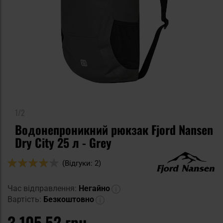
1/2
Водонепроникний рюкзак Fjord Nansen
Dry City 25 л - Grey
Оцінка:
(Відгуки: 2)
80
100
% of
Час відправлення:
Негайно
Вартість:
Безкоштовно
3 105,52 грн