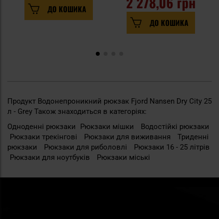
2 278,06 грн
ДО КОШИКА
ДО КОШИКА
Продукт Водонепроникний рюкзак Fjord Nansen Dry City 25
л - Grey Також знаходиться в категоріях:
Одноденні рюкзаки
Рюкзаки мішки
Водостійкі рюкзаки
Рюкзаки трекінгові
Рюкзаки для виживання
Триденні
рюкзаки
Рюкзаки для риболовлі
Рюкзаки 16 - 25 літрів
Рюкзаки для ноутбуків
Рюкзаки міські