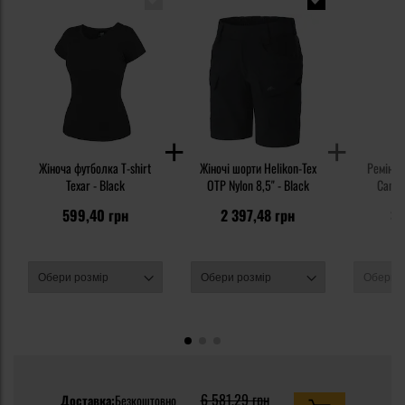
Жіноча футболка T-shirt
Жіночі шорти Helikon-Tex
Ремінь 
Texar - Black
OTP Nylon 8,5" - Black
599,40 грн
2 397,48 грн
35
6 581,29 грн
Доставка:
Безкоштовно