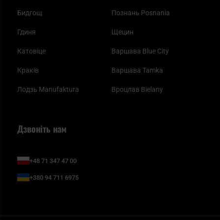
Бидгощ
Познань Posnania
Гдиня
Щецин
Катовіце
Варшава Blue City
Краків
Варшава Tamka
Лодзь Manufaktura
Вроцлав Bielany
Дзвоніть нам
+48 71 347 47 00
+380 94 711 6975