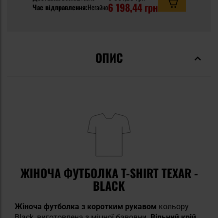
6 198,44 грн
Час відправлення:
Негайно
ОПИС
ЖІНОЧА ФУТБОЛКА T-SHIRT TEXAR -
BLACK
Жіноча футболка з коротким рукавом
кольору
Black, виготовлена з міцної бавовни.
Вільний крій