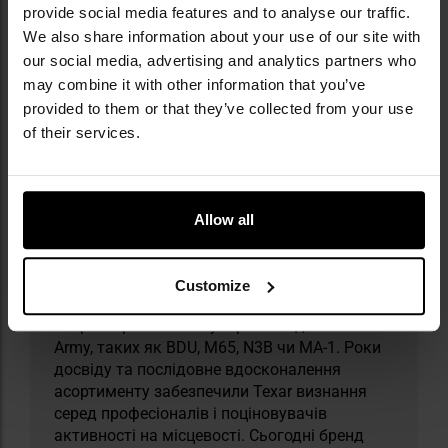
provide social media features and to analyse our traffic.
We also share information about your use of our site with
our social media, advertising and analytics partners who
may combine it with other information that you’ve
Militaria.pl є premium-дилером бренду Texar.
provided to them or that they’ve collected from your use
of their services.
Texar — це польський бренд, що
спеціалізується на тактичному одязі,
аутдор-спорядженні та survival-аксесуарах,
черпаючи натхнення з класичних військових
Allow all
зразків. Свою діяльність він розпочав із
дистрибуції надлишкового військового
майна американської армії, а з часом
Customize
розвинув власну лінійку продукції —
зокрема репліки популярних моделей US
Army, таких як BDU, M65, N3B чи MA-1. Роки
досвіду та послідовне вдосконалення
асортименту забезпечили Texar визнання
серед професіоналів і поціновувачів
активності на місцевості. Сьогодні бренд