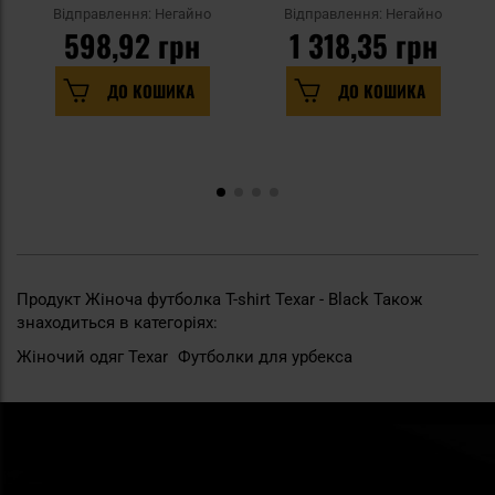
бавовни Slim - Black
Відправлення: Негайно
Відправлення: Негайно
598,92 грн
1 318,35 грн
ДО КОШИКА
ДО КОШИКА
Продукт Жіноча футболка T-shirt Texar - Black Також
знаходиться в категоріях:
Жіночий одяг Texar
Футболки для урбекса