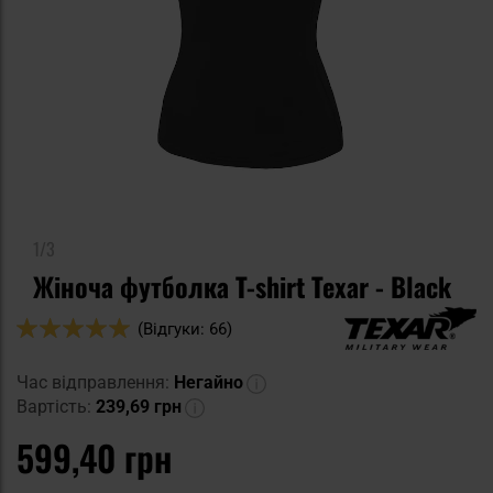
1/3
Жіноча футболка T-shirt Texar - Black
Оцінка:
(Відгуки: 66)
100
100
% of
Час відправлення:
Негайно
Вартість:
239,69 грн
599,40 грн