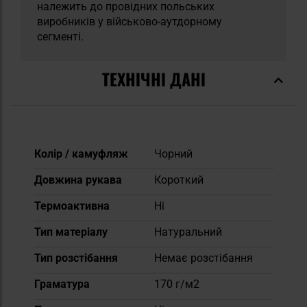
належить до провідних польських
виробників у військово-аутдорному
сегменті.
ТЕХНІЧНІ ДАНІ
Докладніше
Колір / камуфляж
Чорний
Довжина рукава
Короткий
Термоактивна
Ні
Тип матеріалу
Натуральний
Тип розстібання
Немає розстібання
Граматура
170 г/м2