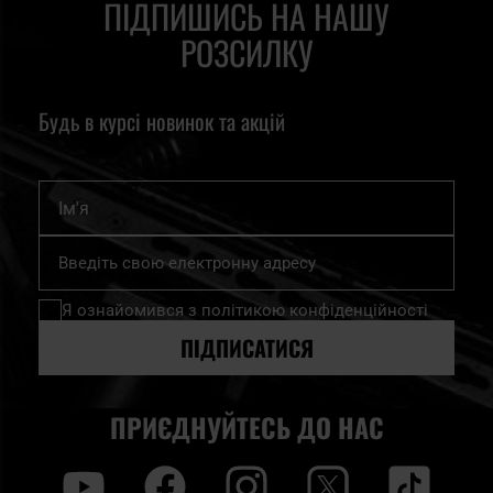
ПІДПИШИСЬ НА НАШУ
РОЗСИЛКУ
Будь в курсі новинок та акцій
Ім'я
Підпишіться
на
нашу
Я ознайомився з
політикою конфіденційності
розсилку
новин:
ПІДПИСАТИСЯ
ПРИЄДНУЙТЕСЬ ДО НАС
y
f
i
t
tt