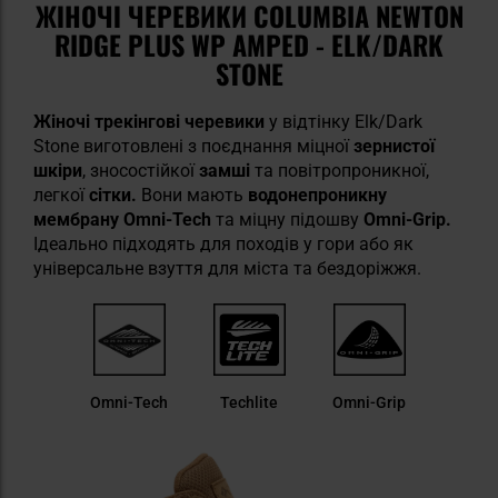
ЖІНОЧІ ЧЕРЕВИКИ COLUMBIA NEWTON
RIDGE PLUS WP AMPED - ELK/DARK
STONE
Жіночі трекінгові черевики
у відтінку Elk/Dark
Stone виготовлені з поєднання міцної
зернистої
шкіри
, зносостійкої
замші
та повітропроникної,
легкої
сітки.
Вони мають
водонепроникну
мембрану Omni-Tech
та міцну підошву
Omni-Grip.
Ідеально підходять для походів у гори або як
універсальне взуття для міста та бездоріжжя.
Omni-Tech
Techlite
Omni-Grip