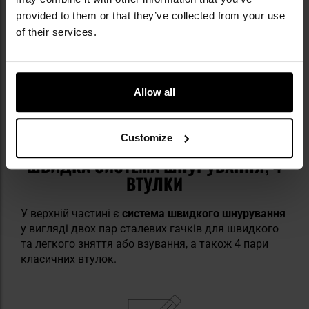
provided to them or that they’ve collected from your use
of their services.
Allow all
Customize
ШВИДКА СИСТЕМА ШНУРУВАННЯ, 4
ВТУЛКИ
У верхній частині є
система швидкого шнурування
у вигляді двох пар сталевих гачків для швидкого
та легкого зняття або взування, а також 4 пари
класичних втулок.