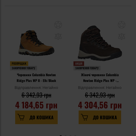
РОЗПРОДАЖ
АКЦІЯ
ЗАКІНЧЕННЯ ТОВАРУ
ЗАКІНЧЕННЯ ТОВАРУ
Черевики Columbia Newton
Жіночі черевики Columbia
Ridge Plus WP II - Elk/Black
Newton Ridge Plus WP -
Cordovan/Crown Jewel
Відправлення: Негайно
Відправлення: Негайно
6 342,93 грн
6 342,93 грн
4 184,65 грн
4 304,56 грн
ДО КОШИКА
ДО КОШИКА