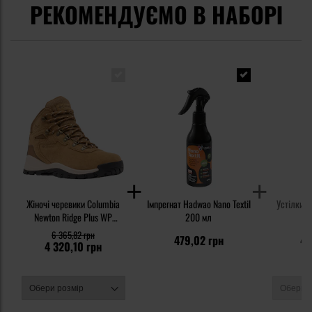
РЕКОМЕНДУЄМО В НАБОРІ
Жіночі черевики Columbia
Імпрегнат Hadwao Nano Textil
Устілки д
Newton Ridge Plus WP
200 мл
Amped - Elk/Dark Stone
6 365,82 грн
479,02 грн
41
4 320,10 грн