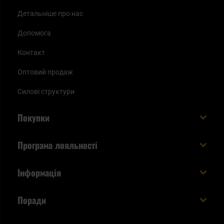
Детальніше про нас
Допомога
Контакт
Оптовий продаж
Силові структури
Покупки
Доставляємо в Україну!
Програма лояльності
Вартість і час доставки
Що ви отримуєте з акаунтом KSK
Інформація
Способи оплати
Як використати бали KSK
Умови та правила
Статус замовлення
Поради
Увійдіть в систему
Cookies
Доставка за кордон
Евакуаційний рюкзак виживальника - як його