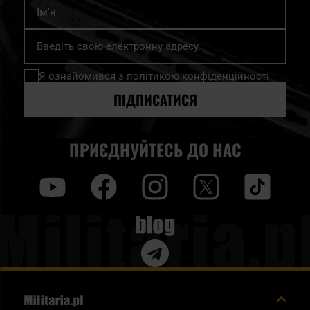
Ім'я
Підпишіться
на
нашу
Я ознайомився з
політикою конфіденційності
розсилку
новин:
ПІДПИСАТИСЯ
ПРИЄДНУЙТЕСЬ ДО НАС
y
f
i
t
tt
Blog