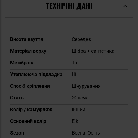
ТЕХНІЧНІ ДАНІ
Докладніше
Висота взуття
Середнє
Матеріал верху
Шкіра + синтетика
Мембрана
Так
Утеплююча підкладка
Ні
Спосіб кріплення
Шнурування
Cтать
Жіноча
Колір / камуфляж
Інший
Основний колір
Elk
Sezon
Весна, Осінь