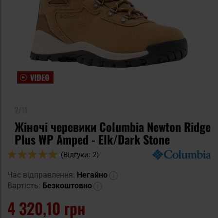
2/11
Жіночі черевики Columbia Newton Ridge
Plus WP Amped - Elk/Dark Stone
Оцінка:
(Відгуки: 2)
100
100
% of
Час відправлення:
Негайно
Вартість:
Безкоштовно
4 320,10 грн