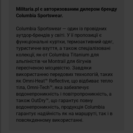
Militaria.pl є авторизованим дилером бренду
Columbia Sportswear.
Columbia Sportswear — один із провідних
аутдор-брендів у світі. У її пропозиції є
функціональні куртки, термоактивний одяг,
туристичне взуття, а також спеціалізовані
колекції, як-от Columbia Titanium для
альпіністів чи Montrail для бігунів
пересіченою місцевістю. Завдяки
використанню передових технологій, таких
як Omni-Heat™ Reflective, що відбиває тепло
тіла, Omni-Tech™, яка забезпечує
водонепроникність і повітропроникність, а
також OutDry™, що гарантує повну
водонепроникність, продукція Columbia
гарантує надійність як на маршруті, так і в
повсякденному використанні.