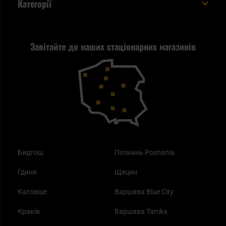
Категорії
спакувати?
Політика конфіденційності
Tax Free
Стрільба
Найкращий ліхтарик для EDC
Рекламація
Завітайте до наших стаціонарних магазинів
Самозахист
Blackout - що це таке?
Повернення товару
Outdoor
Як працює маска від смогу?
Купони на знижку
Одяг
Найкращі спальні мішки на осінь
Бидгощ
Познань Posnania
Гдиня
Щецин
Катовіце
Варшава Blue City
Краків
Варшава Tamka