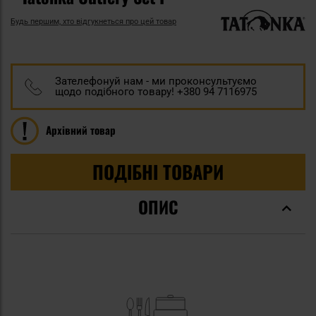
Будь першим, хто відгукнеться про цей товар
Зателефонуй нам - ми проконсультуємо
щодо подібного товару! +380 94 7116975
Архівний товар
ПОДІБНІ ТОВАРИ
ОПИС