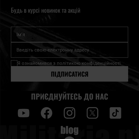
Будь в курсі новинок та акцій
Ім'я
Підпишіться
на
нашу
Я ознайомився з
політикою конфіденційності
розсилку
новин:
ПІДПИСАТИСЯ
ПРИЄДНУЙТЕСЬ ДО НАС
y
f
i
t
tt
Blog