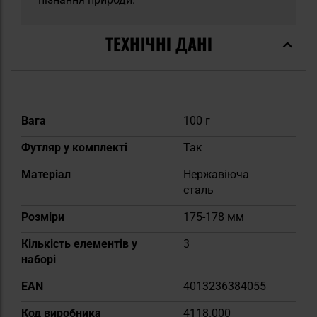
ТЕХНІЧНІ ДАНІ
Докладніше
Вага
100 г
Футляр у комплекті
Так
Матеріал
Нержавіюча
сталь
Розміри
175-178 мм
Кількість елементів у
3
наборі
EAN
4013236384055
Код виробника
4118.000