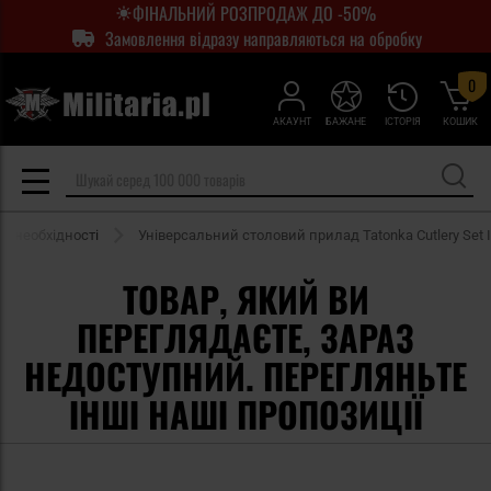
ФІНАЛЬНИЙ РОЗПРОДАЖ ДО -50%
Замовлення відразу направляються на обробку
0
АКАУНТ
БАЖАНЕ
ІСТОРІЯ
КОШИК
ї необхідності
Універсальний столовий прилад Tatonka Cutlery Set I
ТОВАР, ЯКИЙ ВИ
ПЕРЕГЛЯДАЄТЕ, ЗАРАЗ
НЕДОСТУПНИЙ. ПЕРЕГЛЯНЬТЕ
ІНШІ НАШІ ПРОПОЗИЦІЇ