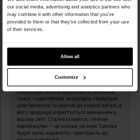
our social media, advertising and analytics partners who
may combine it with other information that you’ve
provided to them or that they’ve collected from your use
Militaria.pl є premium-дилером бренду
of their services.
Tatonka.
Tatonka — це німецький аутдор-бренд,
заснований у 1993 році родиною
Allow all
підприємців із багаторічним досвідом у
туристичній галузі. Його назва, що означає
«бізон» мовою Sioux, символізує силу,
Customize
свободу й зв’язок із природою, що також
відображає логотип компанії. Бренд
спеціалізується на виробництві рюкзаків,
сумок і туристичних аксесуарів, славиться
довговічністю та увагою до кожної деталі, а
його продукція користується визнанням у
всьому світі. Сталий розвиток і етичне
виробництво — це основи, на яких Tatonka
будує свою надійність і пристрасть до
пізнання природи.