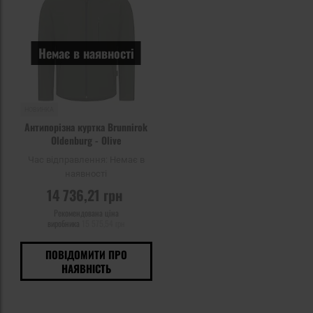
уподобань
Немає в наявності
НОВИНКА
Антипорізна куртка Brunnirok
Oldenburg - Olive
Час відправлення:
Немає в
наявності
14 736,21 грн
Рекомендована ціна
виробника
15 575,54 грн
ПОВІДОМИТИ ПРО
НАЯВНІСТЬ