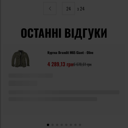
з 24
Сторінка
Попереднє
ОСТАННІ ВІДГУКИ
Куртка Brandit M65 Giant - Olive
4 289,13 грн
6 678,61 грн