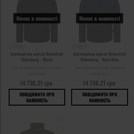
уподобань
уп
Немає в наявності
Немає в наявності
НОВИНКА
НОВИНКА
Антипорізна куртка Brunnirok
Антипорізна куртка Brunnirok
Oldenburg - Black
Oldenburg - Navy Blue
Час відправлення:
Немає в
Час відправлення:
Немає в
наявності
наявності
14 736,21 грн
14 736,21 грн
ПОВІДОМИТИ ПРО
ПОВІДОМИТИ ПРО
НАЯВНІСТЬ
НАЯВНІСТЬ
Додати
до
списку