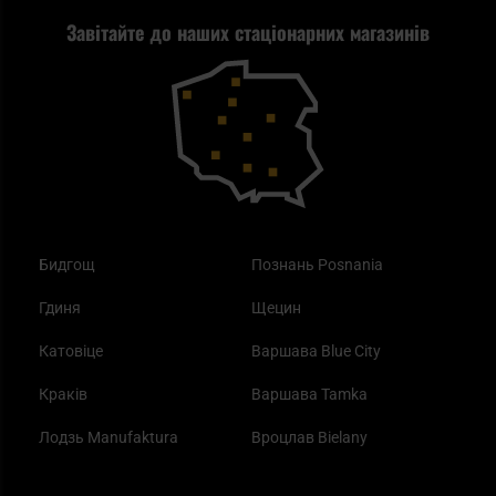
Завітайте до наших стаціонарних магазинів
Самозахист
Blackout - що це таке?
Повернення товару
Outdoor
Як працює маска від смогу?
Купони на знижку
Одяг
Найкращі спальні мішки на осінь
Бидгощ
Познань Posnania
Гдиня
Щецин
Катовіце
Варшава Blue City
Краків
Варшава Tamka
Лодзь Manufaktura
Вроцлав Bielany