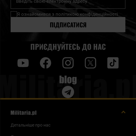
на
нашу
Я ознайомився з
політикою конфіденційності
розсилку
новин:
ПІДПИСАТИСЯ
ПРИЄДНУЙТЕСЬ ДО НАС
y
f
i
t
tt
Blog
Детальніше про нас