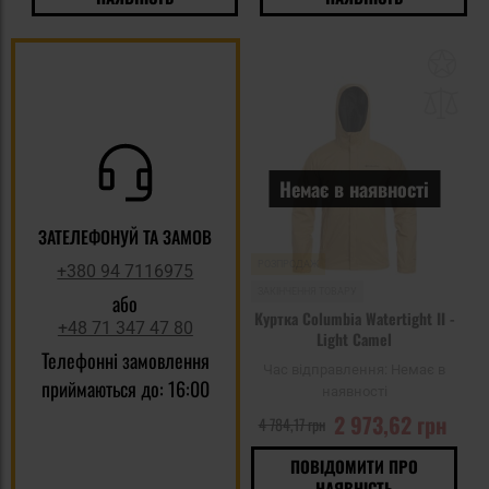
До
до
спи
уп
Немає в наявності
ЗАТЕЛЕФОНУЙ ТА ЗАМОВ
РОЗПРОДАЖ
+380 94 7116975
ЗАКІНЧЕННЯ ТОВАРУ
або
Куртка Columbia Watertight II -
+48 71 347 47 80
Light Camel
Телефонні замовлення
Час відправлення:
Немає в
приймаються до: 16:00
наявності
2 973,62 грн
4 784,17 грн
ПОВІДОМИТИ ПРО
НАЯВНІСТЬ