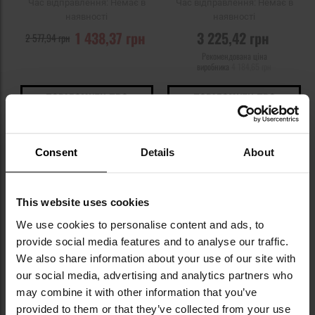
Час відправлення:
Немає в
Час відправлення:
Немає в
наявності
наявності
1 438,37 грн
3 225,42 грн
2 577,94 грн
Рекомендована ціна
виробника
4 184,65 грн
ПОВІДОМИТИ ПРО
ПОВІДОМИТИ ПРО
НАЯВНІСТЬ
НАЯВНІСТЬ
Додати
До
Consent
Details
About
до
д
списку
сп
уподобань
уп
This website uses cookies
We use cookies to personalise content and ads, to
Немає в наявності
Немає в наявності
provide social media features and to analyse our traffic.
We also share information about your use of our site with
our social media, advertising and analytics partners who
РОЗПРОДАЖ
may combine it with other information that you’ve
ЗАКІНЧЕННЯ ТОВАРУ
provided to them or that they’ve collected from your use