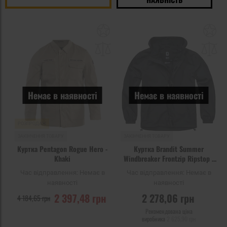
Додати
До
до
д
списку
сп
уподобань
уп
Немає в наявності
Немає в наявності
РОЗПРОДАЖ
ЗАКІНЧЕННЯ ТОВАРУ
ЗАКІНЧЕННЯ ТОВАРУ
Куртка Pentagon Rogue Hero -
Куртка Brandit Summer
Khaki
Windbreaker Frontzip Ripstop -
Black
Час відправлення:
Немає в
Час відправлення:
Немає в
наявності
наявності
2 397,48 грн
2 278,06 грн
4 184,65 грн
Рекомендована ціна
виробника
2 625,90 грн