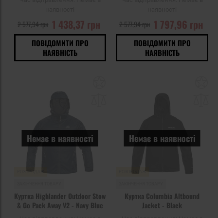
наявності
наявності
1 438,37 грн
1 797,96 грн
2 577,94 грн
2 577,94 грн
ПОВІДОМИТИ ПРО
ПОВІДОМИТИ ПРО
НАЯВНІСТЬ
НАЯВНІСТЬ
Додати
До
до
д
списку
сп
уподобань
уп
Немає в наявності
Немає в наявності
РОЗПРОДАЖ
РОЗПРОДАЖ
ЗАКІНЧЕННЯ ТОВАРУ
ЗАКІНЧЕННЯ ТОВАРУ
Куртка Highlander Outdoor Stow
Куртка Columbia Altbound
& Go Pack Away V2 - Navy Blue
Jacket - Black