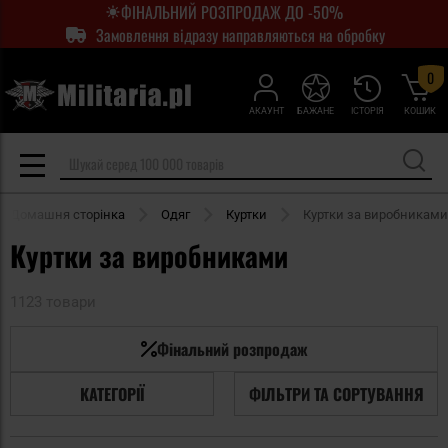
ФІНАЛЬНИЙ РОЗПРОДАЖ ДО -50%
Замовлення відразу направляються на обробку
0
АКАУНТ
БАЖАНЕ
ІСТОРІЯ
КОШИК
Домашня сторінка
Одяг
Куртки
Куртки за виробниками
Куртки за виробниками
1123 товари
Фінальний розпродаж
КАТЕГОРІЇ
ФІЛЬТРИ ТА СОРТУВАННЯ