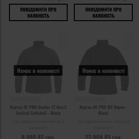
ПОВІДОМИТИ ПРО
ПОВІДОМИТИ ПРО
НАЯВНІСТЬ
НАЯВНІСТЬ
Додати
До
до
д
списку
сп
уподобань
уп
Немає в наявності
Немає в наявності
ЗАКІНЧЕННЯ ТОВАРУ
ЗАКІНЧЕННЯ ТОВАРУ
Куртка UF PRO Hunter FZ Gen.2
Куртка UF PRO M2 Парка -
Tactical Softshell - Black
Black
Час відправлення:
Немає в
Час відправлення:
Немає в
наявності
наявності
8 980,82 грн
23 968,83 грн