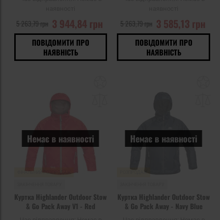
наявності
наявності
3 944,84 грн
3 585,13 грн
5 263,79 грн
5 263,79 грн
ПОВІДОМИТИ ПРО
ПОВІДОМИТИ ПРО
НАЯВНІСТЬ
НАЯВНІСТЬ
Додати
До
до
д
списку
сп
уподобань
уп
Немає в наявності
Немає в наявності
ФІНАЛЬНИЙ РОЗПРОДАЖ
РОЗПРОДАЖ
ЗАКІНЧЕННЯ ТОВАРУ
ЗАКІНЧЕННЯ ТОВАРУ
Куртка Highlander Outdoor Stow
Куртка Highlander Outdoor Stow
& Go Pack Away V1 - Red
& Go Pack Away - Navy Blue
Час відправлення:
Немає в
Час відправлення:
Немає в