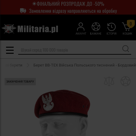
ФІНАЛЬНИЙ РОЗПРОДАЖ ДО -50%
Замовлення відразу направляються на обробку
0
АКАУНТ
БАЖАНЕ
ІСТОРІЯ
КОШИК
ькові берети
Берет BB-TEX Війська Польського тиснений - Бордовий
ЗАКІНЧЕННЯ ТОВАРУ