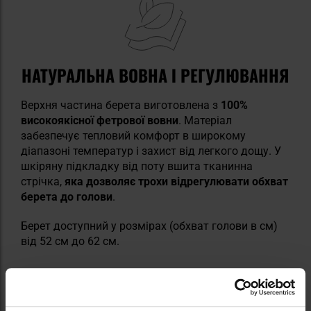
НАТУРАЛЬНА ВОВНА І РЕГУЛЮВАННЯ
Верхня частина берета виготовлена з
100%
високоякісної фетрової вовни
. Матеріал
забезпечує тепловий комфорт в широкому
діапазоні температур і захист від легкого дощу. У
шкіряну підкладку від поту вшита тканинна
стрічка,
яка дозволяє трохи відрегулювати обхват
берета до голови
.
Берет доступний у розмірах (обхват голови в см)
від 52 см до 62 см.