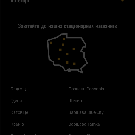
Категорії
спакувати?
Політика конфіденційності
Tax Free
Стрільба
Найкращий ліхтарик для EDC
Рекламація
Завітайте до наших стаціонарних магазинів
Самозахист
Blackout - що це таке?
Повернення товару
Outdoor
Як працює маска від смогу?
Купони на знижку
Одяг
Найкращі спальні мішки на осінь
Бидгощ
Познань Posnania
Гдиня
Щецин
Катовіце
Варшава Blue City
Краків
Варшава Tamka