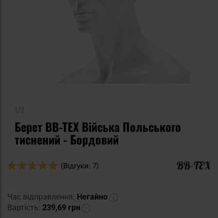
1/2
Берет BB-TEX Війська Польського
тиснений - Бордовий
Оцінка:
(Відгуки: 7)
100
100
% of
Час відправлення:
Негайно
Вартість:
239,69 грн