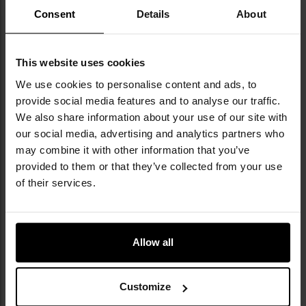
Consent
Details
About
КЛЮЧОВІ ХАРАКТЕРИСТИКИ
This website uses cookies
виготовлений з високоякісної вовни
We use cookies to personalise content and ads, to
тиснена конструкція
provide social media features and to analyse our traffic.
комп'ютерно вишитий орел
We also share information about your use of our site with
стрічка з регулюванням
our social media, advertising and analytics partners who
may combine it with other information that you’ve
provided to them or that they’ve collected from your use
of their services.
Інформація про виробника та техніку безпеки
ТЕХНІЧНІ ДАНІ
Allow all
Customize