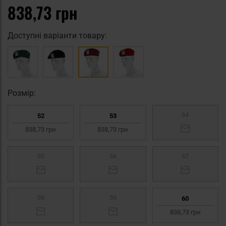
838,73 грн
Доступні варіанти товару:
Pозмір:
54
52
53
838,73 грн
838,73 грн
55
56
57
58
59
60
838,73 грн