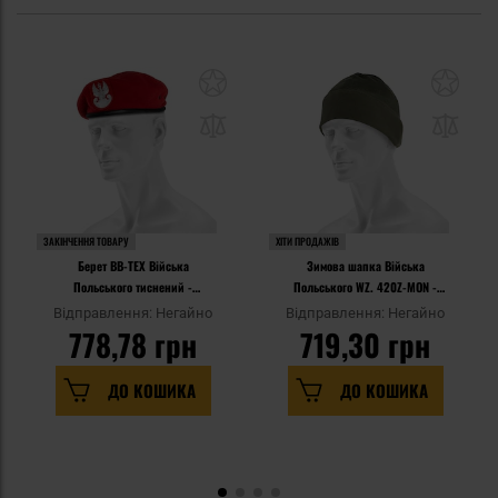
ЗАКІНЧЕННЯ ТОВАРУ
ХІТИ ПРОДАЖІВ
Берет BB-TEX Війська
Зимова шапка Війська
Польського тиснений -
Польського WZ. 420Z-MON -
Червоний
Зелена
Відправлення: Негайно
Відправлення: Негайно
778,78 грн
719,30 грн
ДО КОШИКА
ДО КОШИКА