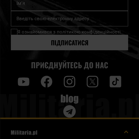
Підпишіться
на
нашу
Я ознайомився з
політикою конфіденційності
розсилку
новин:
ПІДПИСАТИСЯ
ПРИЄДНУЙТЕСЬ ДО НАС
y
f
i
t
tt
Blog