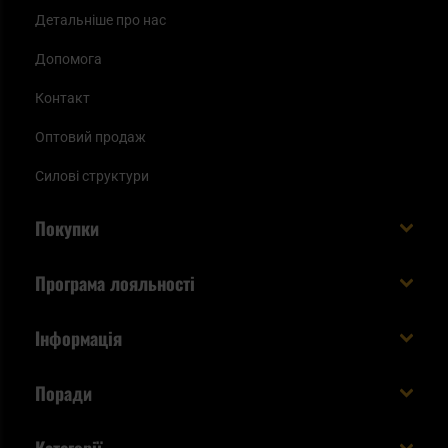
Детальніше про нас
Допомога
Контакт
Оптовий продаж
Силові структури
Покупки
Доставляємо в Україну!
Програма лояльності
Вартість і час доставки
Що ви отримуєте з акаунтом KSK
Інформація
Способи оплати
Як використати бали KSK
Умови та правила
Статус замовлення
Поради
Увійдіть в систему
Cookies
Доставка за кордон
Евакуаційний рюкзак виживальника - як його