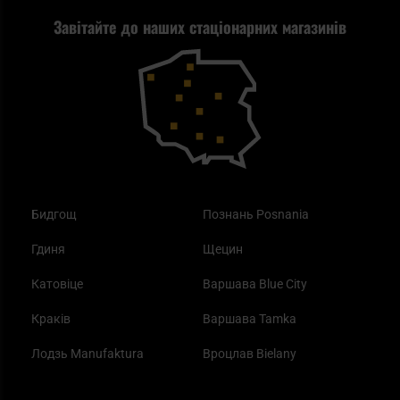
Завітайте до наших стаціонарних магазинів
Самозахист
Blackout - що це таке?
Повернення товару
Outdoor
Як працює маска від смогу?
Купони на знижку
Одяг
Найкращі спальні мішки на осінь
Бидгощ
Познань Posnania
Гдиня
Щецин
Катовіце
Варшава Blue City
Краків
Варшава Tamka
Лодзь Manufaktura
Вроцлав Bielany