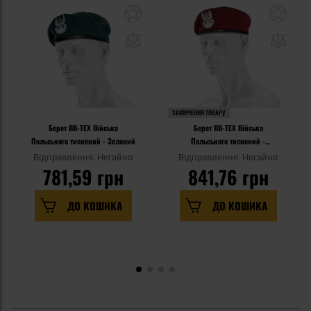
ЗАКІНЧЕННЯ ТОВАРУ
Берет BB-TEX Війська
Берет BB-TEX Війська
Польського тиснений - Зелений
Польського тиснений -
Бордовий
Відправлення: Негайно
Відправлення: Негайно
781,59 грн
841,76 грн
ДО КОШИКА
ДО КОШИКА