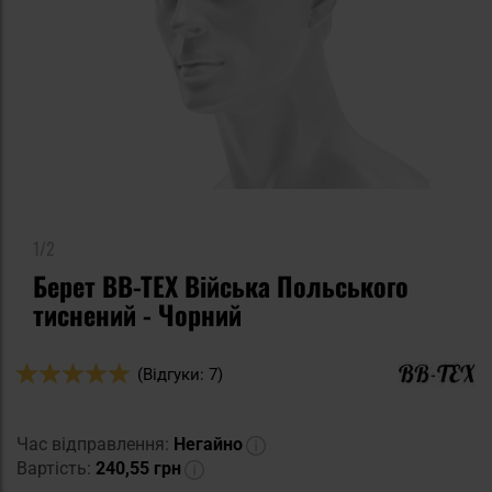
1/2
Берет BB-TEX Війська Польського
тиснений - Чорний
Оцінка:
(Відгуки: 7)
100
100
% of
Час відправлення:
Негайно
Вартість:
240,55 грн