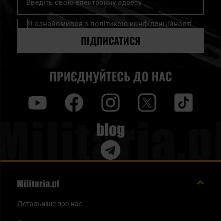
на
нашу
Я ознайомився з
політикою конфіденційності
розсилку
новин:
ПІДПИСАТИСЯ
ПРИЄДНУЙТЕСЬ ДО НАС
y
f
i
t
tt
Blog
Детальніше про нас