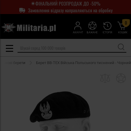
ФІНАЛЬНИЙ РОЗПРОДАЖ ДО -50%
Замовлення відразу направляються на обробку
0
АКАУНТ
БАЖАНЕ
ІСТОРІЯ
КОШИК
йськові берети
Берет BB-TEX Війська Польського тиснений - Чорний