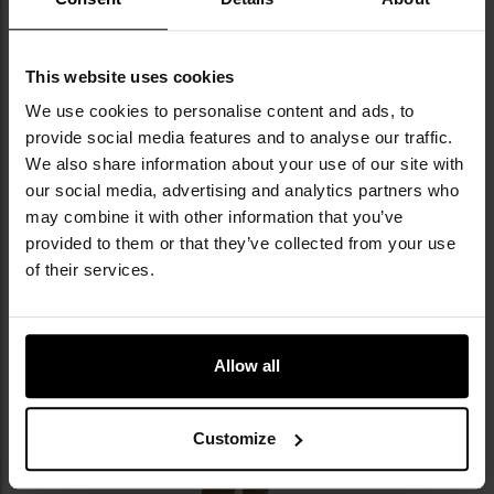
Всі кишені закриваються за допомогою
блискавок. У правій нагрудній кишені є отвір для
кабелів, а ліва кишеня розділена на дві менші
This website uses cookies
відділення. На лівому плечі розміщена
панель з
липучкою (velcro)
, що дозволяє прикріпити будь-
We use cookies to personalise content and ads, to
яку нашивку.
provide social media features and to analyse our traffic.
We also share information about your use of our site with
our social media, advertising and analytics partners who
may combine it with other information that you’ve
provided to them or that they’ve collected from your use
of their services.
Allow all
Customize