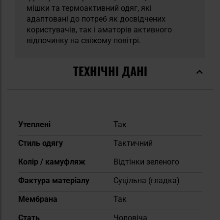
мішки та термоактивний одяг, які
адаптовані до потреб як досвідчених
користувачів, так і аматорів активного
відпочинку на свіжому повітрі.
ТЕХНІЧНІ ДАНІ
Докладніше
Утеплені
Так
Стиль одягу
Тактичний
Колір / камуфляж
Відтінки зеленого
Фактура матеріалу
Суцільна (гладка)
Мембрана
Так
Cтать
Чоловіча