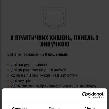
8 ПРАКТИЧНИХ КИШЕНЬ, ПАНЕЛЬ З
ЛИПУЧКОЮ
Softshell оснащений
8 кишенями
:
дві нагрудні кишені
дві на рукавах на рівні плечей
одна на лівому рукаві над зап'ястям
дві внутрішні
одна так звана браконьєрська кишеня - ззаду
під попереком
Consent
Details
About