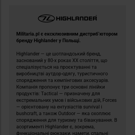
Militaria.pl є ексклюзивним дистриб’ютором
бренду Highlander у Польщі.
Highlander — це шотландський бренд,
заснований у 80-х роках XX століття, що
спеціалізується на проєктуванні та
виробництві аутдор-одягу, туристичного
спорядження та кемпінгових аксесуарів.
Компанія пропонує три основні лінійки
продуктів: Tactical — призначену для
екстремальних умов і військових дій, Forces
— орієнтовану на ентузіастів survival і
bushcraft, а також Outdoor — яка охоплює
спорядження для туризму та бівакування. В
асортименті Highlander є, зокрема,
функціональні рюкзаки, намети, спальні