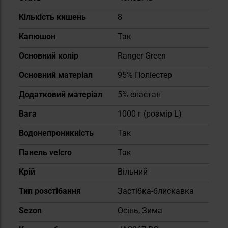
Кількість кишень
8
Капюшон
Так
Основний колір
Ranger Green
Основний матеріал
95% Поліестер
Додатковий матеріал
5% еластан
Вага
1000 г (розмір L)
Водонепроникність
Так
Панель velcro
Так
Крій
Вільний
Тип розстібання
Застібка-блискавка
Sezon
Осінь, Зима