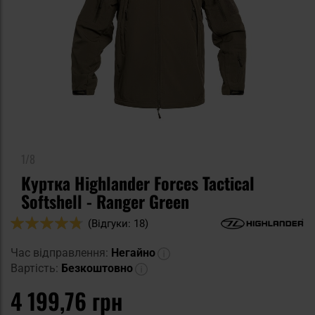
1/8
Куртка Highlander Forces Tactical
Softshell - Ranger Green
Оцінка:
(Відгуки: 18)
94
100
% of
Час відправлення:
Негайно
Вартість:
Безкоштовно
4 199,76 грн