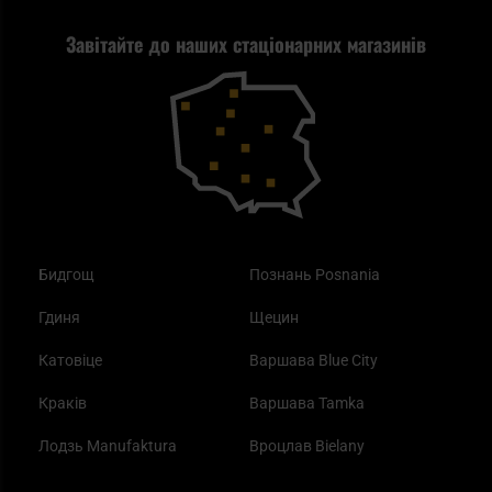
Найкращий ліхтарик для EDC
Рекламація
Завітайте до наших стаціонарних магазинів
Самозахист
Blackout - що це таке?
Повернення товару
Outdoor
Як працює маска від смогу?
Купони на знижку
Одяг
Найкращі спальні мішки на осінь
Бидгощ
Познань Posnania
Гдиня
Щецин
Катовіце
Варшава Blue City
Краків
Варшава Tamka
Лодзь Manufaktura
Вроцлав Bielany