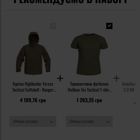
Куртка Highlander Forces
Термоактивна футболка
Бейсболка 
Tactical Softshell - Ranger
Helikon-Tex Tactical T-shirt
2.0 BB Rip
Green
TopCool - Olive Green
6
4 199,76 грн
1 203,25 грн
48