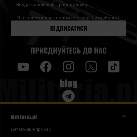
Підпишіться
на
нашу
Я ознайомився з
політикою конфіденційності
розсилку
новин:
ПІДПИСАТИСЯ
ПРИЄДНУЙТЕСЬ ДО НАС
y
f
i
t
tt
Blog
Детальніше про нас