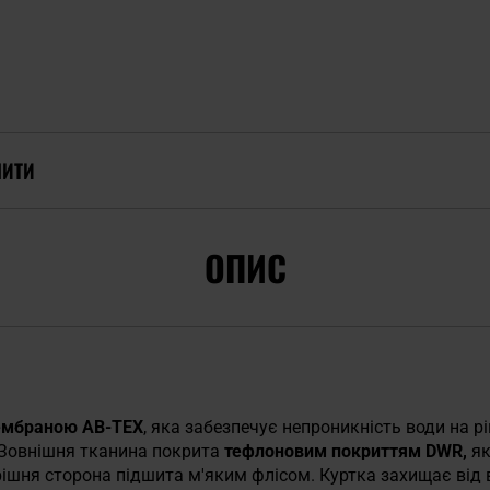
ПИТИ
ОПИС
 мембраною AB-TEX
, яка забезпечує непроникність води на р
. Зовнішня тканина покрита
тефлоновим покриттям DWR,
як
рішня сторона підшита м'яким флісом. Куртка захищає від 