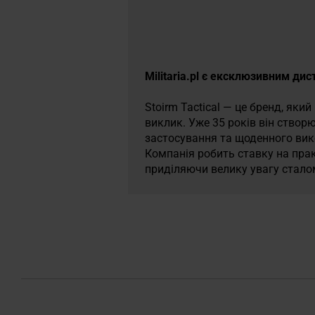
Militaria.pl є ексклюзивним ди
Stoirm Tactical — це бренд, яки
виклик. Уже 35 років він створ
застосування та щоденного вико
Компанія робить ставку на прак
приділяючи велику увагу стало