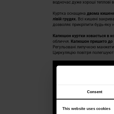
водночас дуже хороші теплові в
Куртка оснащена
двома кишеням
лівій грудях.
Всі кишені закрив
дозволяє прикріпити будь-яку 
Капюшон куртки ховається в к
обличчя.
Капюшон пришито до 
Регульовані липучкою манжети 
Циркуляцію повітря полегшую
Consent
This website uses cookies