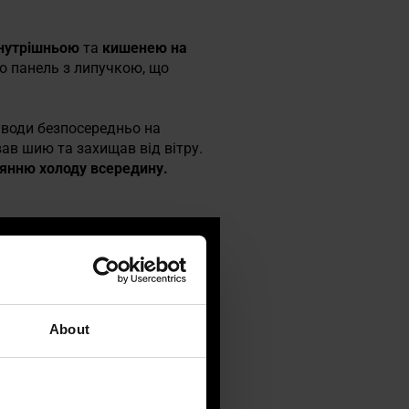
 внутрішньою
та
кишенею на
о панель з липучкою, що
 води безпосередньо на
ав шию та захищав від вітру.
янню холоду всередину.
About