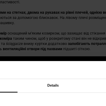
ластивості.
и на стегнах, двома на рукавах на рівні плечей, однією
аються за допомогою блискавок. На лівому плечі розміщен
нашивку.
омір
оснащений м'яким козирком, що захищає від стікання
коміра
таким чином, щоб у розкритому стані він не відкрив
та ściągacze внизу куртки додатково
запобігають потрапл
ть
вентиляційні отвори під пахвами
підшиті сіткою.
Details