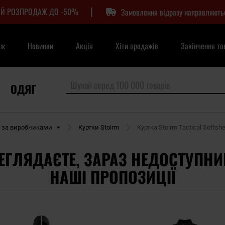
|
Й РОЗПРОДАЖ ДО -50%
Замовлення відразу направляють
аж
Новинки
Акція
Хіти продажів
Закінчення то
ОДЯГ
и за виробниками
Куртки Stoirm
Куртка Stoirm Tactical Softshel
ЕГЛЯДАЄТЕ, ЗАРАЗ НЕДОСТУПНИ
НАШІ ПРОПОЗИЦІЇ