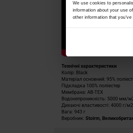
We use cookies to personalis
information about your use of
other information that you’ve
Технічні характеристики
Колір: Black
Матеріал основний: 95% поліест
Підкладка 100% поліестер
Мембрана: AB-TEX
Водонепроникність: 5000 мм/м
Дихаючі властивості: 4000 г/м2
Вага: 943 г
Виробник:
Stoirm, Великобрита