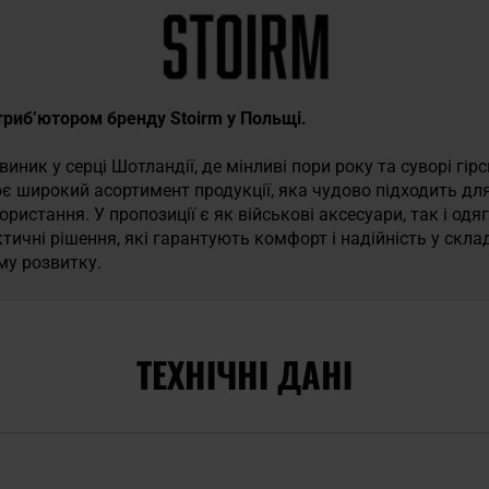
стриб’ютором бренду Stoirm у Польщі.
й виник у серці Шотландії, де мінливі пори року та суворі г
ює широкий асортимент продукції, яка чудово підходить дл
ристання. У пропозиції є як військові аксесуари, так і одя
тичні рішення, які гарантують комфорт і надійність у склад
му розвитку.
ТЕХНІЧНІ ДАНІ