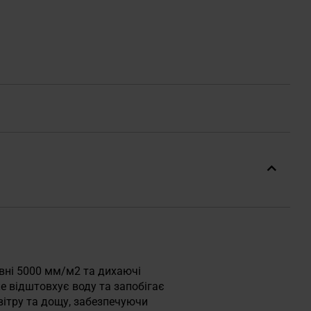
івні 5000 мм/м2 та дихаючі
е відштовхує воду та запобігає
вітру та дощу, забезпечуючи