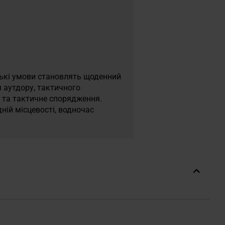
ірські умови становлять щоденний
я аутдору, тактичного
г та тактичне спорядження.
ній місцевості, водночас