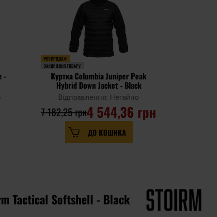
РОЗПРОДАЖ
РОЗПРОДАЖ
ЗАКІНЧЕННЯ ТОВАРУ
ЗАКІНЧЕННЯ ТОВАР
 -
Куртка Columbia Juniper Peak
Куртка C
Hybrid Down Jacket - Black
H
о
Відправлення: Негайно
Відпр
4 544,36 грн
1
7 182,25 грн
6 
ДО КОШИКА
m Tactical Softshell - Black