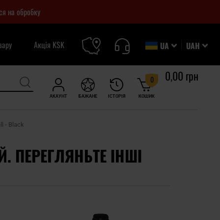
ся на обробку
вару
Акція KSK
UA
UAH
0,00 грн
0
АКАУНТ
БАЖАНЕ
ІСТОРІЯ
КОШИК
l - Black
Й. ПЕРЕГЛЯНЬТЕ ІНШІ