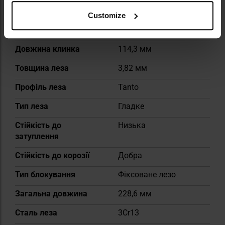
Customize
Стиль
Військово-
тактичний
Довжина клинка
114,3 мм
Товщина леза
3,82 мм
Профіль леза
Tanto
Тип леза
Гладке
Стійкість до
Низька
затуплення
Стійкість до корозії
Добра
Тип блокування
Фіксоване лезо
Загальна довжина
228,6 мм
Сталь леза
3Cr13