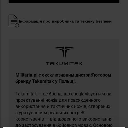
Інформація про виробника та техніку безпеки
Militaria.pl є ексклюзивним дистриб'ютором
бренду Takumitak у Польщі.
Takumitak — це бренд, що спеціалізується на
проєктуванні ножів для повсякденного
використання й тактичних ножів, створених
з урахуванням реальних потреб
користувачів — від щоденного використання
до застосування в бойових умовах. Основою