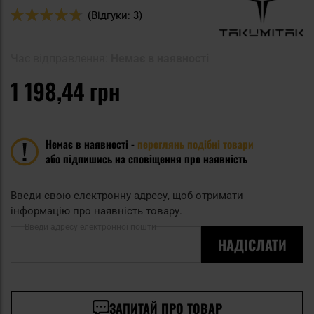
Оцінка:
(Відгуки: 3)
94
100
% of
Час відправлення:
Немає в наявності
1 198,44 грн
Немає в наявності -
переглянь подібні товари
або підпишись на сповіщення про наявність
Введи свою електронну адресу, щоб отримати
інформацію про наявність товару.
Введи адресу електронної пошти
НАДІСЛАТИ
ЗАПИТАЙ ПРО ТОВАР