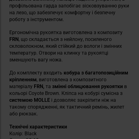
профільована гарда запобігає зісковзуванню руки
на лезо, що забезпечує комфортну і безпечну
роботу з інструментом.
Ергономічна рукоятка виготовлена з композиту
FRN
, що складається з нейлону, посиленого
скловолокном, який стійкий до вологи і змінних
температур. Отвори на клинку та рукоятці
зменшують вагу ножа.
До комплекту входить
кобура з багатопозиційним
кріпленням
, виготовлена з композитного
матеріалу
FRN,
та
змінні облицювання рукоятки
в
кольорі Coyote Brown. Кліпса на кобурі сумісна з
системою MOLLE
і дозволяє закріпити ніж на
такому спорядженні, як тактичний ремінь, жилет
або рюкзак.
Технічні характеристики
Колір: Black