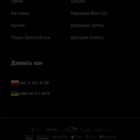
Гдиня
Щецин
Катовіце
Варшава Blue City
Краків
Варшава Tamka
Лодзь Manufaktura
Вроцлав Bielany
Дзвоніть нам
+48 71 347 47 00
+380 94 711 6975