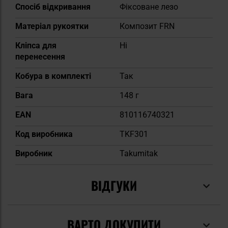
Спосіб відкривання
Фіксоване лезо
Матеріал рукоятки
Композит FRN
Кліпса для
Ні
перенесення
Кобура в комплекті
Так
Вага
148 г
EAN
810116740321
Код виробника
TKF301
Виробник
Takumitak
ВІДГУКИ
ВАРТО ДОКУПИТИ