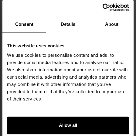
діяльності є 10 років досвіду, здобутого під
час міжнародних галузевих подій, таких як
SHOT Show, CombatCon чи виставки зброї.
Назва бренду відсилає до японського слова
Consent
Details
About
takumi, що означає «майстер ремесла» — це
відображає його підхід до прецизійності
виконання та функціональності.
This website uses cookies
Виробництво базується на передових
We use cookies to personalise content and ads, to
технологіях, таких як обробка CNC, покриття
provide social media features and to analyse our traffic.
PVD чи вакуумне гартування, а кожен ніж
We also share information about your use of our site with
проходить фінальний ручний контроль
our social media, advertising and analytics partners who
якості.
may combine it with other information that you’ve
provided to them or that they’ve collected from your use
ТЕХНІЧНІ ДАНІ
of their services.
Allow all
Докладніше
Тип ножа
З фіксованим
лезом