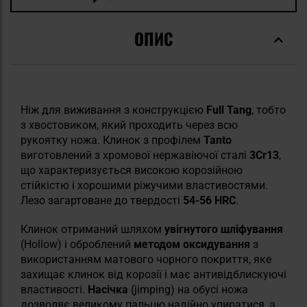
ОПИС
Ніж для виживання з конструкцією
Full Tang
, тобто
з хвостовиком, який проходить через всю
рукоятку ножа. Клинок з профілем
Tanto
виготовлений з хромової нержавіючої сталі
3Cr13
,
що характеризується високою корозійною
стійкістю і хорошими ріжучими властивостями.
Лезо загартоване до твердості
54-56 HRC
.
Клинок отриманий шляхом
увігнутого шліфування
(Hollow) і оброблений
методом оксидування
з
використанням матового чорного покриття, яке
захищає клинок від корозії і має антивідблискуючі
властивості.
Насічка
(jimping) на обусі ножа
дозволяє великому пальцю надійно упиратися, а