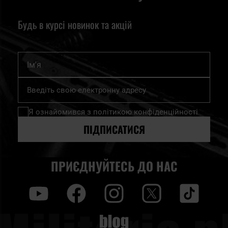
Будь в курсі новинок та акцій
Ім'я
Підпишіться
на
нашу
Я ознайомився з
політикою конфіденційності
розсилку
новин:
ПІДПИСАТИСЯ
ПРИЄДНУЙТЕСЬ ДО НАС
y
f
i
t
tt
Blog