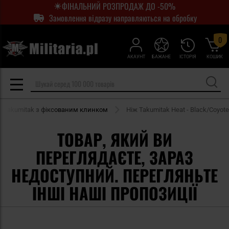
ФІНАЛЬНИЙ РОЗПРОДАЖ ДО -50%
Замовлення відразу направляються на обробку
0
АКАУНТ
БАЖАНЕ
ІСТОРІЯ
КОШИК
і Takumitak з фіксованим клинком
Ніж Takumitak Heat - Black/Coyote
ТОВАР, ЯКИЙ ВИ
ПЕРЕГЛЯДАЄТЕ, ЗАРАЗ
НЕДОСТУПНИЙ. ПЕРЕГЛЯНЬТЕ
ІНШІ НАШІ ПРОПОЗИЦІЇ