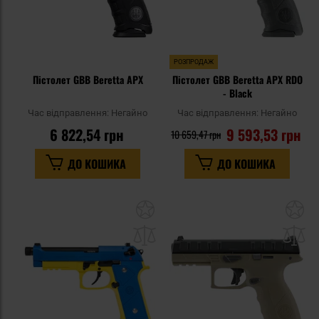
РОЗПРОДАЖ
Пістолет GBB Beretta APX
Пістолет GBB Beretta APX RDO
- Black
Час відправлення:
Негайно
Час відправлення:
Негайно
6 822,54 грн
9 593,53 грн
10 659,47 грн
ДО КОШИКА
ДО КОШИКА
Додати
До
до
д
списку
сп
уподобань
уп