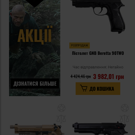
уп
РОЗПРОДАЖ
Пістолет GNB Beretta 90TWO
Час відправлення:
Негайно
3 982,01 грн
4 424,46 грн
ДО КОШИКА
Додати
До
до
д
списку
сп
уподобань
уп