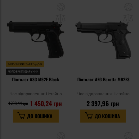
Додати
До
до
д
списку
сп
уподобань
уп
ФІНАЛЬНИЙ РОЗПРОДАЖ
ЧОЛОВІЧІ ПОДАРУНКИ
Пістолет ASG M92F Black
Пістолет AEG Beretta M92FS
Час відправлення:
Негайно
Час відправлення:
Негайно
1 450,24 грн
2 397,96 грн
1 798,44 грн
ДО КОШИКА
ДО КОШИКА
Додати
До