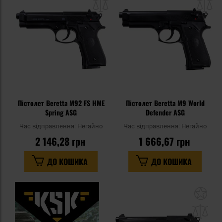
списку
сп
уподобань
уп
Пістолет Beretta M92 FS HME
Пістолет Beretta M9 World
Spring ASG
Defender ASG
Час відправлення:
Негайно
Час відправлення:
Негайно
2 146,28 грн
1 666,67 грн
ДО КОШИКА
ДО КОШИКА
До
до
спи