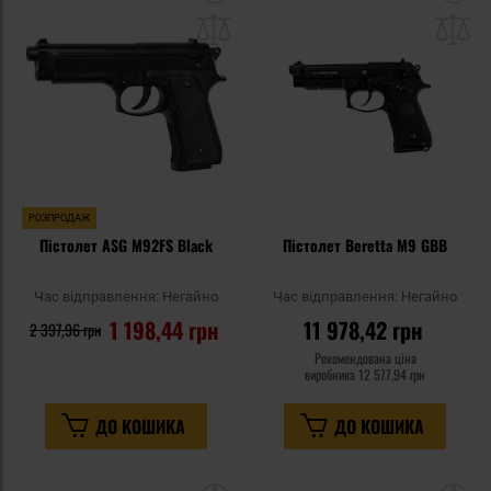
до
д
списку
сп
уподобань
уп
РОЗПРОДАЖ
Пістолет ASG M92FS Black
Пістолет Beretta M9 GBB
Час відправлення:
Негайно
Час відправлення:
Негайно
1 198,44 грн
11 978,42 грн
2 397,96 грн
Рекомендована ціна
виробника
12 577,94 грн
ДО КОШИКА
ДО КОШИКА