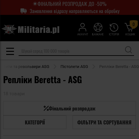
ФІНАЛЬНИЙ РОЗПРОДАЖ ДО -50%
Замовлення відразу направляються на обробку
0
АКАУНТ
БАЖАНЕ
ІСТОРІЯ
КОШИК
толети та револьвери ASG
Пістолети ASG
Репліки Beretta - ASG
Репліки Beretta - ASG
18 товари
Фінальний розпродаж
КАТЕГОРІЇ
ФІЛЬТРИ ТА СОРТУВАННЯ