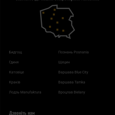
Outdoor
Як працює маска від смогу?
Купони на знижку
Одяг
Найкращі спальні мішки на осінь
Бидгощ
Познань Posnania
Гдиня
Щецин
Катовіце
Варшава Blue City
Краків
Варшава Tamka
Лодзь Manufaktura
Вроцлав Bielany
Дзвоніть нам