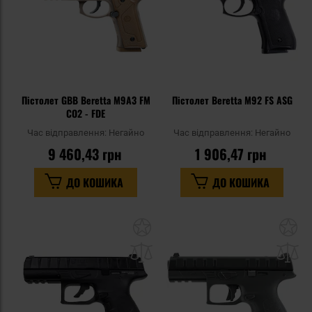
Пістолет GBB Beretta M9A3 FM
Пістолет Beretta M92 FS ASG
CO2 - FDE
Час відправлення:
Негайно
Час відправлення:
Негайно
9 460,43 грн
1 906,47 грн
ДО КОШИКА
ДО КОШИКА
Додати
До
до
д
списку
сп
уподобань
уп