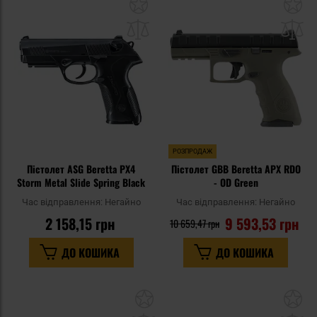
Додати
До
до
д
списку
сп
уподобань
уп
РОЗПРОДАЖ
Пістолет ASG Beretta PX4
Пістолет GBB Beretta APX RDO
Storm Metal Slide Spring Black
- OD Green
Час відправлення:
Негайно
Час відправлення:
Негайно
2 158,15 грн
9 593,53 грн
10 659,47 грн
ДО КОШИКА
ДО КОШИКА
Додати
До
до
д