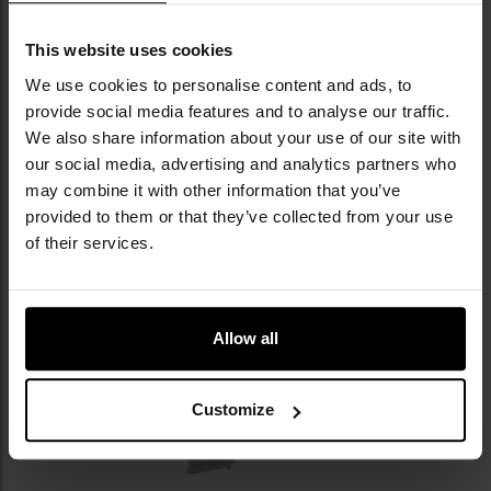
This website uses cookies
Пістолет GBB Beretta M9A3 FM
Пістолет GNB Beretta Mod.92
CO2 - чорний
FS
We use cookies to personalise content and ads, to
Час відправлення:
Немає в
Час відправлення:
Немає в
provide social media features and to analyse our traffic.
наявності
наявності
We also share information about your use of our site with
9 820,14 грн
3 705,04 грн
our social media, advertising and analytics partners who
may combine it with other information that you’ve
ПОВІДОМИТИ ПРО
ПОВІДОМИТИ ПРО
provided to them or that they’ve collected from your use
НАЯВНІСТЬ
НАЯВНІСТЬ
of their services.
Додати
до
списку
Allow all
уподобань
Customize
Немає в наявності