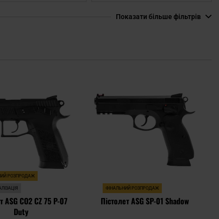
Показати більше фільтрів
Додати
Дода
до
до
списку
спис
уподобань
упод
НИЙ РОЗПРОДАЖ
ЛІЗАЦІЯ
ФІНАЛЬНИЙ РОЗПРОДАЖ
т ASG CO2 CZ 75 P-07
Пістолет ASG SP-01 Shadow
Duty