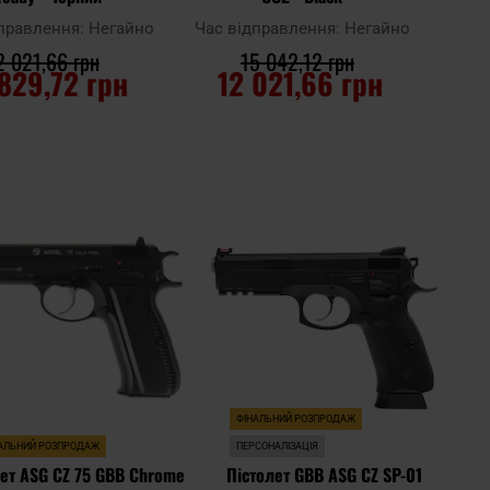
дправлення:
Негайно
Час відправлення:
Негайно
2 021,66 грн
15 042,12 грн
 829,72 грн
12 021,66 грн
О КОШИКА
ДО КОШИКА
Додати
Дода
Додати до
до
до
порівняння
списку
спис
ь
уподобань
упод
ФІНАЛЬНИЙ РОЗПРОДАЖ
АЛЬНИЙ РОЗПРОДАЖ
ПЕРСОНАЛІЗАЦІЯ
лет ASG CZ 75 GBB Chrome
Пістолет GBB ASG CZ SP-01