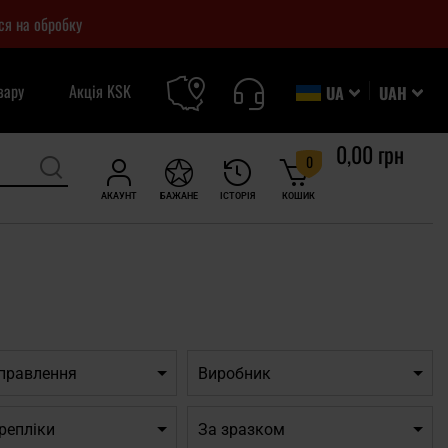
ся на обробку
вару
Акція KSK
UA
UAH
0,00 грн
0
АКАУНТ
БАЖАНЕ
ІСТОРІЯ
КОШИК
дправлення
Виробник
репліки
За зразком