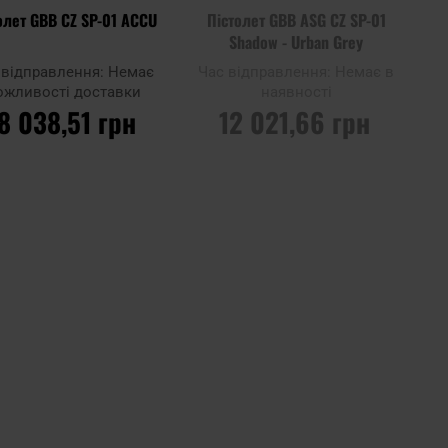
олет GBB CZ SP-01 ACCU
Пістолет GBB ASG CZ SP-01
Shadow - Urban Grey
 відправлення:
Немає
Час відправлення:
Немає в
ожливості доставки
наявності
8 038,51 грн
12 021,66 грн
ВІР НАЯВНІСТЬ
ПОВІДОМИТИ ПРО
 МАГАЗИНІ
НАЯВНІСТЬ
до
Додати до
ння
порівняння