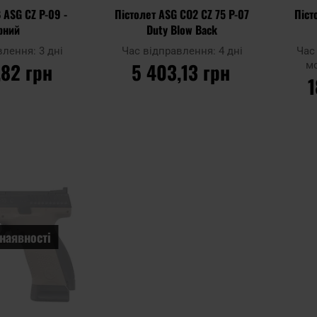
 ASG CZ P-09 -
Пістолет ASG CO2 CZ 75 P-07
Піст
рний
Duty Blow Back
влення:
3 дні
Час відправлення:
4 дні
Час
,82 грн
5 403,13 грн
м
1
ОШИКА
ДО КОШИКА
ПЕРЕ
В
Додати до
Додати
порівняння
Додати 
до
порівня
списку
уподобань
наявності