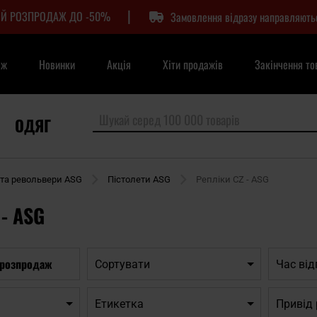
|
Й РОЗПРОДАЖ ДО -50%
Замовлення відразу направляють
аж
Новинки
Акція
Хіти продажів
Закінчення то
ОДЯГ
 та револьвери ASG
Пістолети ASG
Репліки CZ - ASG
 - ASG
 розпродаж
Сортувати
Час ві
Етикетка
Привід 