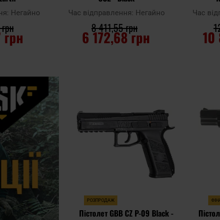
ня:
Негайно
Час відправлення:
Негайно
Час ві
 грн
8 411,55 грн
1
7 грн
6 172,68 грн
10
ИКА
ДО КОШИКА
Д
Додати
Додати до
Додати до
до
порівняння
порівняння
списку
уподобан
РОЗПРОДАЖ
ФІН
Пістолет GBB CZ P-09 Black -
Пісто