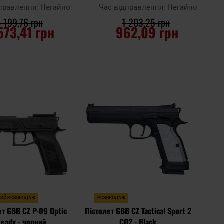
дправлення:
Негайно
Час відправлення:
Негайно
 199,76 грн
1 203,25 грн
573,41 грн
962,09 грн
О КОШИКА
ДО КОШИКА
Додати
Додати
Додати до
до
до
порівняння
списку
списку
уподобань
уподоб
НИЙ РОЗПРОДАЖ
РОЗПРОДАЖ
ет GBB CZ P-09 Optic
Пістолет GBB CZ Tactical Sport 2
eady - чорний
CO2 - Black