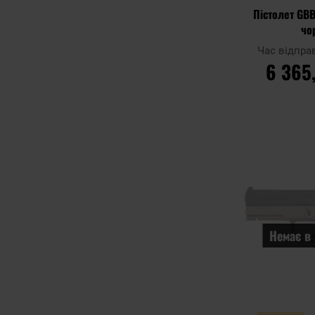
Пістолет GBB
чо
Час відпра
6 365
ДО К
Додати до
порівняння
Немає в 