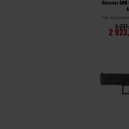
Пістолет GNB
A
Час відправ
3 237,
2 923
ДО К
Додати до
порівняння