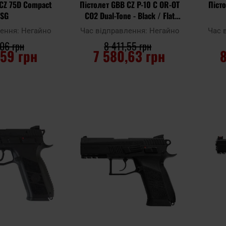
 CZ 75D Compact
Пістолет GBB CZ P-10 C OR-OT
Піст
SG
CO2 Dual-Tone - Black / Flat
Dark Earth
лення:
Негайно
Час відправлення:
Негайно
Час 
06 грн
8 411,55 грн
,59 грн
7 580,63 грн
ОШИКА
ДО КОШИКА
Додати
Додати
Додати до
Додати 
до
до
порівняння
порівня
списку
списку
уподобань
уподобан