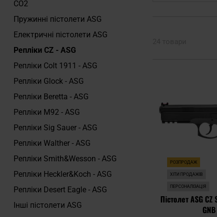
CO2
Пружинні пістолети ASG
Електричні пістолети ASG
24 товари
Репліки CZ - ASG
Репліки Colt 1911 - ASG
Репліки Glock - ASG
Репліки Beretta - ASG
Репліки M92 - ASG
Репліки Sig Sauer - ASG
Репліки Walther - ASG
Репліки Smith&Wesson - ASG
РОЗПРОДАЖ
Репліки Heckler&Koch - ASG
ХІТИ ПРОДАЖІВ
ПЕРСОНАЛІЗАЦІЯ
Репліки Desert Eagle - ASG
Пістолет ASG CZ 
Інші пістолети ASG
GNB