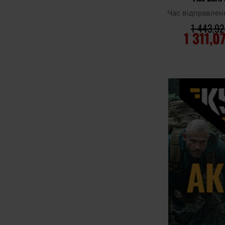
Час відправлен
1 443,92
1 311,0
ДО КОШ
Додати до
порівняння