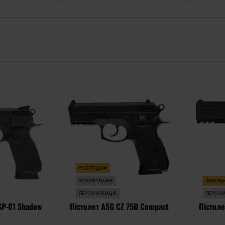
Додати
Додати
до
до
списку
списку
уподобань
уподобань
РОЗПРОДАЖ
ХІТИ ПРОДАЖІВ
ФІНАЛЬ
ПЕРСОНАЛІЗАЦІЯ
ПЕРСОНА
SP-01 Shadow
Пістолет ASG CZ 75D Compact
Пістоле