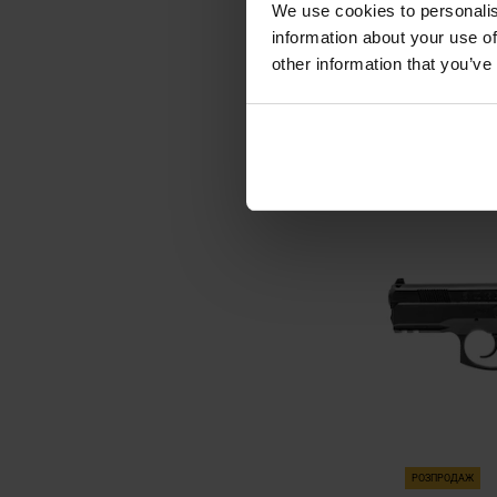
We use cookies to personalis
темноземель
information about your use of
Час відправ
other information that you’ve
9 614,
8 663
ДО К
Додати до
порівняння
РОЗПРОДАЖ