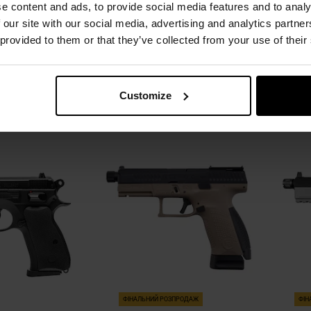
e content and ads, to provide social media features and to analy
ний - комплект
 our site with our social media, advertising and analytics partn
лення:
Негайно
Час відправлення:
Негайно
Час 
 provided to them or that they’ve collected from your use of their
92 грн
7 208,18 грн
,66 грн
6 497,59 грн
ОШИКА
ДО КОШИКА
Customize
Додати
Додати
Додати до
Додати 
до
до
порівняння
порівня
списку
списку
уподобань
уподобан
ФІНАЛЬНИЙ РОЗПРОДАЖ
ФІН