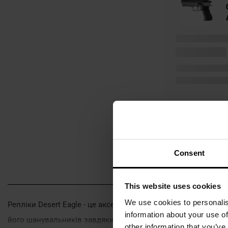
Consent
This website uses cookies
We use cookies to personalis
Репліки Desert Eagle - це аксесуари ASG, які знають і ціну
information about your use of
його шанувальників завдяки ідеально реалістичним реплікам,
other information that you’ve