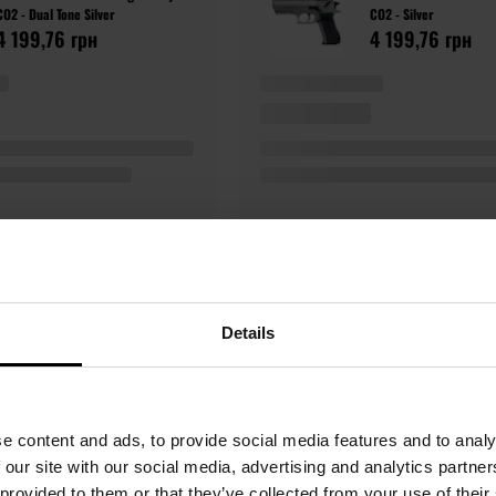
CO2 - Dual Tone Silver
CO2 - Silver
4 199,76 грн
4 199,76 грн
Details
e content and ads, to provide social media features and to analy
ють багато ентузіастів цього виду спорту. Легендарний ізраїл
 our site with our social media, advertising and analytics partn
 які ви знайдете в цій категорії. Пістолети виготовлені з вис
 provided to them or that they’ve collected from your use of their