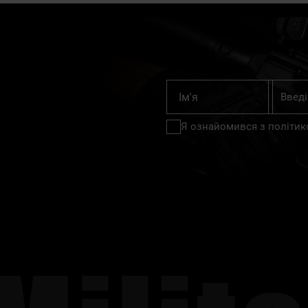
Підпишіт
Ім'я
на
нашу
Я ознайомився з
політик
розсилку
новин: