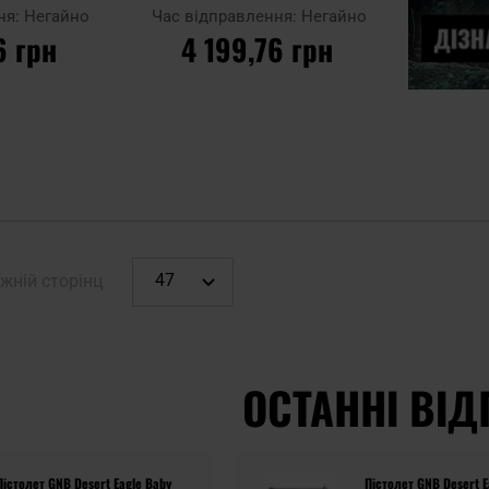
ня:
Негайно
Час відправлення:
Негайно
6 грн
4 199,76 грн
ИКА
ДО КОШИКА
Додати до
порівняння
жній сторінц
ОСТАННІ ВІД
Пістолет GNB Desert Eagle Baby
Пістолет GNB Desert E