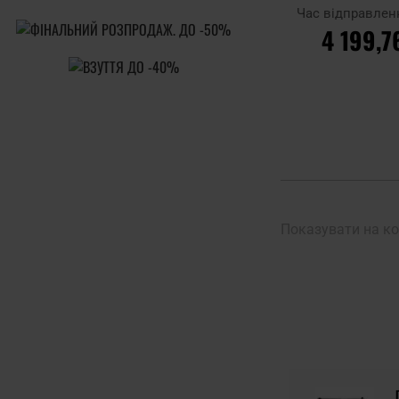
Час відправлен
4 199,7
ДО КОШ
Додати до
порівняння
Показувати на ко