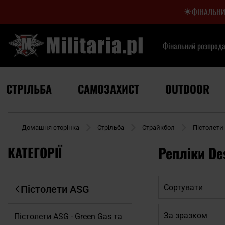
ФІНАЛЬНИ
Фінальний розпрод
СТРІЛЬБА
САМОЗАХИСТ
OUTDOOR
Домашня сторінка
Стрільба
Страйкбол
Пістолети
КАТЕГОРІЇ
Репліки Des
Сортувати
Пістолети ASG
За зразком
Пістолети ASG - Green Gas та