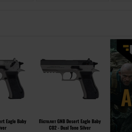
Додати
Додати
до
до
списку
списку
уподобань
уподобань
rt Eagle Baby
Пістолет GNB Desert Eagle Baby
lver
CO2 - Dual Tone Silver