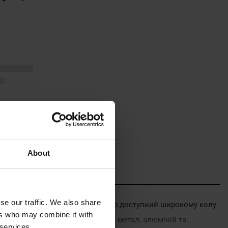
About
se our traffic. We also share
ьсько-американський пістолет тепер доступний широкому колу
ers who may combine it with
окоякісних матеріалів, таких як метал, алюміній та
 services.