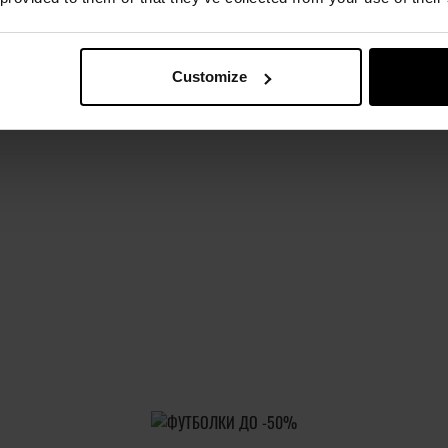
ow-Back, яка втягує замок після пострілу, імітуючи поведінк
є пістолетом під револьверні набої калібру .357 Magnum. Згод
ізраїльською розробкою. Використання дуже потужних боєприпас
Customize
отужність пістолета зробили його не лише елементарним оснащ
 500 фільмах. Репліки пістолета Desert Eagle відрізняються ва
, яка додає реалістичності під час стрільби, автоматично вт
му заході, так і під час проведення реконструкції чи елемент