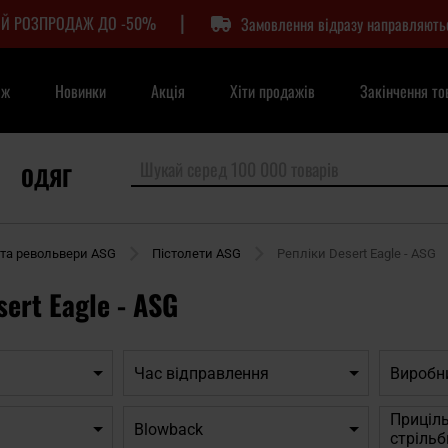
|
Й РОЗПРОДАЖ ДО -50%
Замовлення відразу направляють
аж
Новинки
Акція
Хіти продажів
Закінчення то
ОДЯГ
 та револьвери ASG
Пістолети ASG
Репліки Desert Eagle - ASG
ert Eagle - ASG
Час відправлення
Виробн
Приціль
Blowback
стрільб