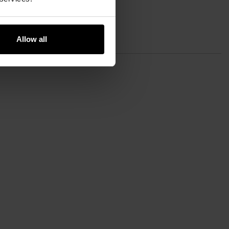
у справжньої вогнепальної зброї. Desert Eagle, розроблений
ом його почали виробляти за ліцензією за угодою з Israel
ів змусило конструкторів застосувати рідкісні та незвичні
Allow all
енням спецпідрозділів по всьому світу (в тому числі і
жким, міцним корпусом та унікальною для цієї моделі
ягуючи казенник при натисканні на спусковий гачок.
у косплею.