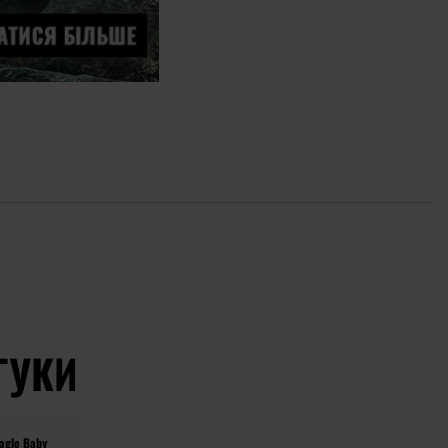
ГУКИ
agle Baby