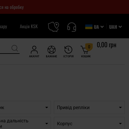
ся на обробку
вару
Акція KSK
UA
UAH
0,00 грн
0
АКАУНТ
БАЖАНЕ
ІСТОРІЯ
КОШИК
ик
Привід репліки
на дальність
Корпус
и