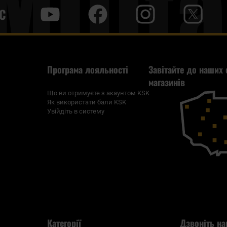
С
y
f
i
t
tt
Програма лояльності
Завітайте до наших 
магазинів
Що ви отримуєте з акаунтом KSK
Як використати бали KSK
Увійдіть в систему
Категорії
Дзвоніть на