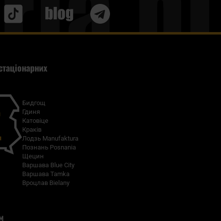
Blog
стаціонарних
Бидгощ
Гдиня
Катовіце
Краків
Лодзь Manufaktura
Познань Posnania
Щецин
Варшава Blue City
Варшава Tamka
Вроцлав Bielany
м