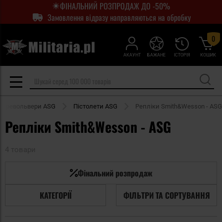
ФІНАЛЬНИЙ РОЗПРОДАЖ ДО -50%
Замовлення відразу направляються на обробку
0
АКАУНТ
БАЖАНЕ
ІСТОРІЯ
КОШИК
та револьвери ASG
Пістолети ASG
Репліки Smith&Wesson - ASG
Репліки Smith&Wesson - ASG
4 товари
Фінальний розпродаж
КАТЕГОРІЇ
ФІЛЬТРИ ТА СОРТУВАННЯ