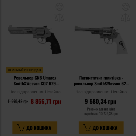
Додати
До
до
д
списку
сп
уподобань
уп
ФІНАЛЬНИЙ РОЗПРОДАЖ
Револьвер GNB Umarex
Пневматична гвинтівка -
Smith&Wesson CO2 629
револьвер Smith&Wesson 629
Competitor 6" - Silver
Trust Me 4,5 мм - Ivory
Час відправлення:
Негайно
Час відправлення:
Негайно
8 856,71 грн
9 580,34 грн
11 978,42 грн
Рекомендована ціна
виробника
10 779,38 грн
ДО КОШИКА
ДО КОШИКА