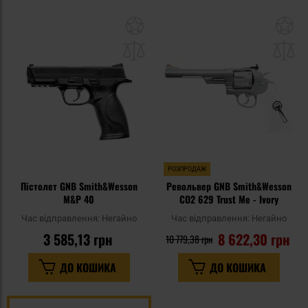
Додати
До
до
д
списку
сп
уподобань
уп
РОЗПРОДАЖ
Пістолет GNB Smith&Wesson
Револьвер GNB Smith&Wesson
M&P 40
CO2 629 Trust Me - Ivory
Час відправлення:
Негайно
Час відправлення:
Негайно
3 585,13 грн
8 622,30 грн
10 779,38 грн
ДО КОШИКА
ДО КОШИКА