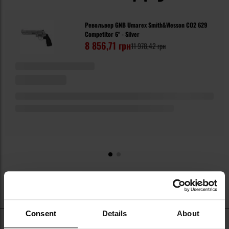
Револьвер GNB Umarex Smith&Wesson CO2 629
Competitor 6" - Silver
8 856,71 грн
11 978,42 грн
Consent
Details
About