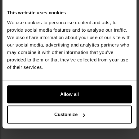
Репліки легендарних німецьких пістолетів Walther - це
надійність, міцність та задоволення від можливості грати
This website uses cookies
в страйкбол з пістолетами, настільки наближеними до
Читати детальніше
We use cookies to personalise content and ads, to
оригіналу. Smith&Wesson - найбільша компанія-виробник
provide social media features and to analyse our traffic.
ПОРАДИ
вогнепальної зброї в США. Це також один з найбільших
We also share information about your use of our site with
our social media, advertising and analytics partners who
брендів такого роду у світі. Крім зброї, компанія також
may combine it with other information that you’ve
займається такими напрямками, як тактичне
provided to them or that they’ve collected from your use
спорядження для силових структур, а також ножі, які
of their services.
доступні на Militaria.pl в окремій категорії. Штаб-квартира
S&W знаходиться в Спрінгфілді, штат Массачусетс.
Компанія була заснована в 1852 році двома
Allow all
дизайнерами, Горацієм Смітом і Даніелем Вессоном.
AIRSOFT GUN І ЗАКОН - ЧИ СТРАЙКБОЛЬНА
Вона відома в усьому світі завдяки своїй легендарній
ЗБРОЯ ЛЕГАЛЬНА В ПОЛЬЩІ?
Customize
якості та тому, що їхню зброю охоче використовували
режисери великих екранізацій, в тому числі фільмів серії