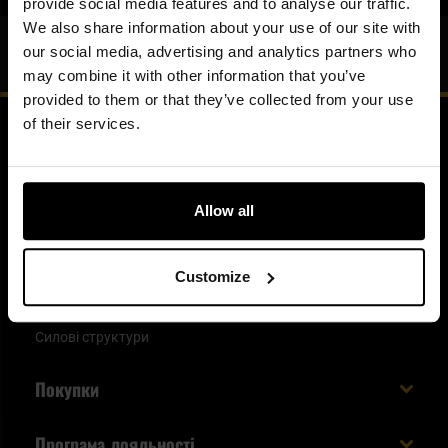
provide social media features and to analyse our traffic.
We also share information about your use of our site with
Blog
our social media, advertising and analytics partners who
may combine it with other information that you’ve
provided to them or that they’ve collected from your use
of their services.
Детальніше про нас
Allow all
Допомога
Контакт
Customize
Оптовий продаж
Силові структури
Покупки
Доставляємо в Україну!
Програма лояльності