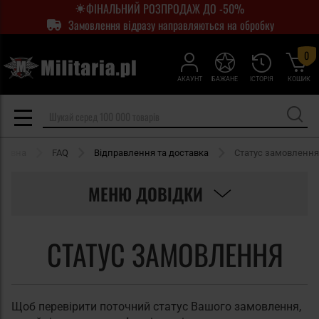
ФІНАЛЬНИЙ РОЗПРОДАЖ ДО -50%
Замовлення відразу направляються на обробку
0
АКАУНТ
БАЖАНЕ
ІСТОРІЯ
КОШИК
оловна
FAQ
Відправлення та доставка
Статус замовлення
МЕНЮ ДОВІДКИ
СТАТУС ЗАМОВЛЕННЯ
Щоб перевірити поточний статус Вашого замовлення,