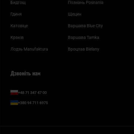
Бидгощ
Познань Posnania
Гдиня
Щецин
Катовіце
Варшава Blue City
Краків
Варшава Tamka
Лодзь Manufaktura
Вроцлав Bielany
Дзвоніть нам
+48 71 347 47 00
+380 94 711 6975