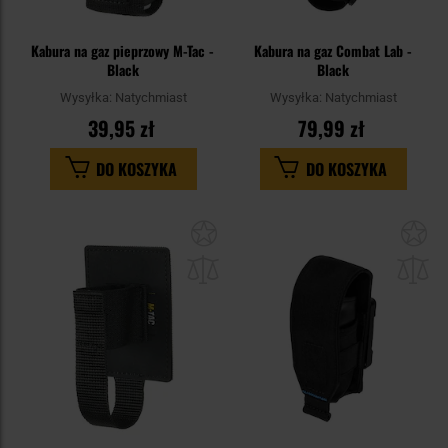
Kabura na gaz pieprzowy M-Tac -
Kabura na gaz Combat Lab -
Black
Black
Wysyłka:
Natychmiast
Wysyłka:
Natychmiast
39,95 zł
79,99 zł
DO KOSZYKA
DO KOSZYKA
Dodaj
Do
do
do
schowka
sc