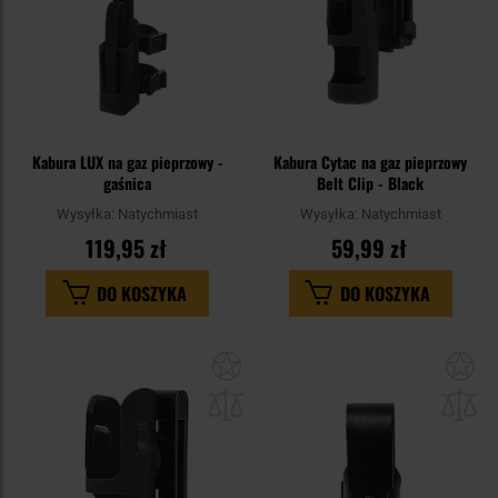
Kabura LUX na gaz pieprzowy -
Kabura Cytac na gaz pieprzowy
gaśnica
Belt Clip - Black
Wysyłka:
Natychmiast
Wysyłka:
Natychmiast
119,95 zł
59,99 zł
DO KOSZYKA
DO KOSZYKA
Dodaj
Do
do
do
schowka
sc