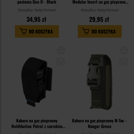
pozioma Gen II - Black
Modular Insert na gaz pieprzowy
- Ranger Green
Wysyłka:
Natychmiast
Wysyłka:
Natychmiast
34,95 zł
29,95 zł
DO KOSZYKA
DO KOSZYKA
Dodaj
Do
do
do
schowka
sc
Kabura na gaz pieprzowy
Kabura na gaz pieprzowy M-Tac -
Holdtheline Patrol z szerokim
Ranger Green
mocowaniem - Czarna