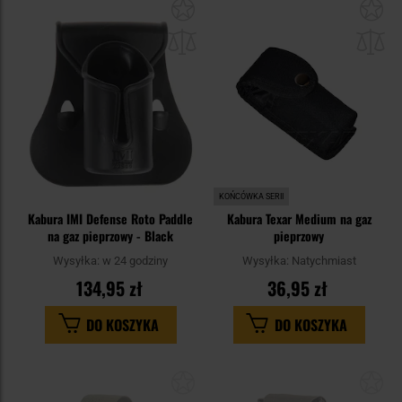
Dodaj
Do
do
do
schowka
sc
KOŃCÓWKA SERII
Kabura IMI Defense Roto Paddle
Kabura Texar Medium na gaz
na gaz pieprzowy - Black
pieprzowy
Wysyłka:
w 24 godziny
Wysyłka:
Natychmiast
134,95 zł
36,95 zł
DO KOSZYKA
DO KOSZYKA
Dodaj
Do
do
do