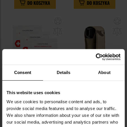
DO KOSZYKA
DO KOSZYKA
Dodaj
Do
do
do
schowka
sc
Consent
Details
About
Chusteczka neutralizująca gaz
Kabura na gaz Combat Lab -
pieprzowy Gas Relief - 3 szt.
MultiCam
This website uses cookies
Wysyłka:
Natychmiast
Wysyłka:
Natychmiast
We use cookies to personalise content and ads, to
19,95 zł
89,99 zł
provide social media features and to analyse our traffic.
We also share information about your use of our site with
DO KOSZYKA
DO KOSZYKA
our social media, advertising and analytics partners who