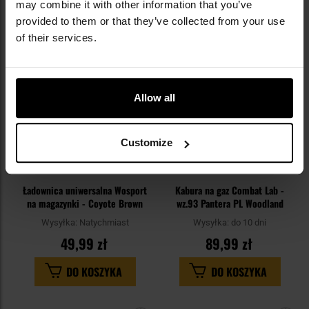
may combine it with other information that you’ve
provided to them or that they’ve collected from your use
Dodaj
Do
do
do
of their services.
schowka
sc
Allow all
Customize
Ładownica uniwersalna Wosport
Kabura na gaz Combat Lab -
na magazynki - Coyote Brown
wz.93 Pantera PL Woodland
Wysyłka:
Natychmiast
Wysyłka:
do 10 dni
49,99 zł
89,99 zł
DO KOSZYKA
DO KOSZYKA