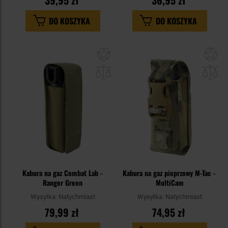
39,95 zł
36,95 zł
DO KOSZYKA
DO KOSZYKA
Dodaj
Do
do
do
schowka
sc
Kabura na gaz Combat Lab -
Kabura na gaz pieprzowy M-Tac -
Ranger Green
MultiCam
Wysyłka:
Natychmiast
Wysyłka:
Natychmiast
79,99 zł
74,95 zł