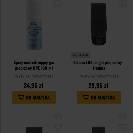
schowka
sc
BESTSELLER
Spray neutralizujący gaz
Kabura LUX na gaz pieprzowy -
pieprzowy HPE 100 ml
średnia
Wysyłka:
Natychmiast
Wysyłka:
Natychmiast
34,95 zł
29,95 zł
DO KOSZYKA
DO KOSZYKA
Dodaj
Do
do
do
schowka
sc