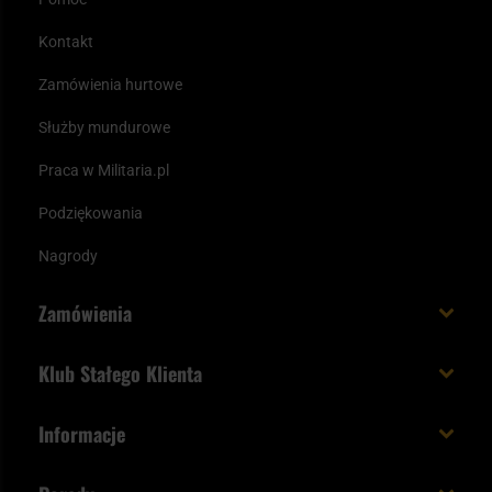
Kontakt
Zamówienia hurtowe
Służby mundurowe
Praca w Militaria.pl
Podziękowania
Nagrody
Zamówienia
Koszt i czas dostawy
Klub Stałego Klienta
Zamów do 23:00 - dostawa jutro!
Co zyskujesz z kontem KSK
Informacje
Paczka w weekend
Jak wykorzystać punkty KSK
Regulamin
Status zamówienia