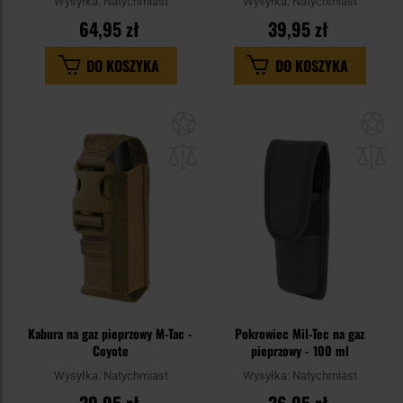
Wysyłka:
Natychmiast
Wysyłka:
Natychmiast
64,95 zł
39,95 zł
DO KOSZYKA
DO KOSZYKA
Dodaj
Do
do
do
schowka
sc
Kabura na gaz pieprzowy M-Tac -
Pokrowiec Mil-Tec na gaz
Coyote
pieprzowy - 100 ml
Wysyłka:
Natychmiast
Wysyłka:
Natychmiast