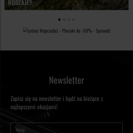
RODZAJE?
możesz spotkać warianty dedykowane do określonych typów
sytuacji zagrożenia. W ofercie Militaria.pl można znaleźć
pojemników, np. o zwiększonej średnicy czy wydłużonej
różne warianty i konfiguracje akcesoriów, dzięki czemu łatwiej
konstrukcji.
dopasujesz je do swoich potrzeb, konkretnego modelu gazu
oraz preferowanego sposobu przenoszenia sprzętu.
Newsletter
Zapisz się na newsletter i bądź na bieżąco z
najlepszymi okazjami!
Imię