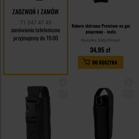
ZADZWOŃ I ZAMÓW
71 347 47 49
Kabura skórzana Premium na gaz
zamówienia telefoniczne
pieprzowy - mała
przyjmujemy do 19:00
Wysyłka:
Natychmiast
34,95 zł
DO KOSZYKA
Dodaj
Do
do
do
schowka
sc