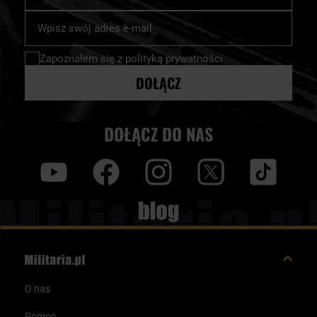
Subskrybuj
nasz
newsletter:
Zapoznałem się z
polityką prywatności
DOŁĄCZ
DOŁĄCZ DO NAS
y
f
i
t
tt
Blog
O nas
Pomoc