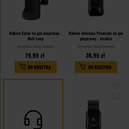
Kabura Cytac na gaz pieprzowy -
Kabura skórzana Premium na gaz
Belt Loop
pieprzowy - średnia
Wysyłka:
Natychmiast
Wysyłka:
Natychmiast
79,99 zł
36,95 zł
DO KOSZYKA
DO KOSZYKA
Dod
do
sc