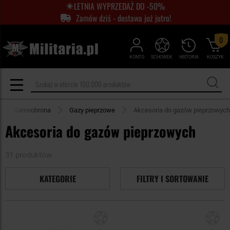
LETNIA WYPRZEDAŻ DO -50%
Zamów dziś - dostawa już jutro!
0
KONTO
SCHOWEK
HISTORIA
KOSZYK
Samoobrona
Gazy pieprzowe
Akcesoria do gazów pieprzowych
Akcesoria do gazów pieprzowych
31 produktów
KATEGORIE
FILTRY I SORTOWANIE
Dodaj
Do
do
do