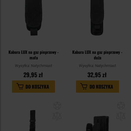
Kabura LUX na gaz pieprzowy -
Kabura LUX na gaz pieprzowy -
mała
duża
Wysyłka:
Natychmiast
Wysyłka:
Natychmiast
29,95 zł
32,95 zł
DO KOSZYKA
DO KOSZYKA
Dodaj
Do
do
do
schowka
sc