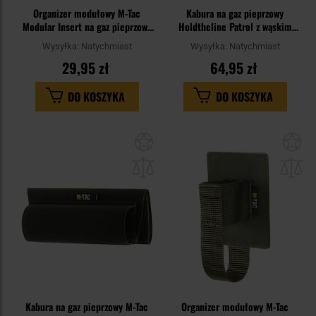
Organizer modułowy M-Tac
Kabura na gaz pieprzowy
Modular Insert na gaz pieprzowy
Holdtheline Patrol z wąskim
- Black
mocowaniem - Czarna
Wysyłka:
Natychmiast
Wysyłka:
Natychmiast
29,95 zł
64,95 zł
DO KOSZYKA
DO KOSZYKA
Dodaj
Do
do
do
schowka
sc
Kabura na gaz pieprzowy M-Tac
Organizer modułowy M-Tac