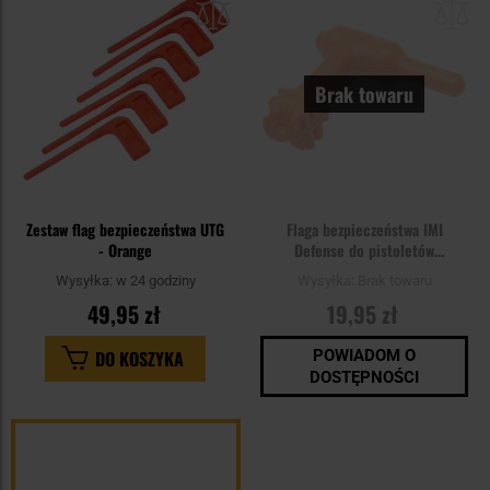
schowka
sc
Brak towaru
Zestaw flag bezpieczeństwa UTG
Flaga bezpieczeństwa IMI
- Orange
Defense do pistoletów
centralnego zapłonu - Orange
Wysyłka:
w 24 godziny
Wysyłka:
Brak towaru
49,95 zł
19,95 zł
DO KOSZYKA
POWIADOM O
DOSTĘPNOŚCI