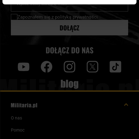
nasz
newsletter:
Zapoznałem się z
polityką prywatności
DOŁĄCZ
DOŁĄCZ DO NAS
y
f
i
t
tt
Blog
O nas
Pomoc