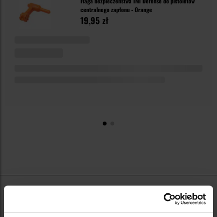
Flaga bezpieczeństwa IMI Defense do pistoletów
centralnego zapłonu - Orange
19,95 zł
Flagi bezpieczeństwa do broni to proste, a jednocześnie
bardzo czytelne akcesoria, które pozwalają jednym