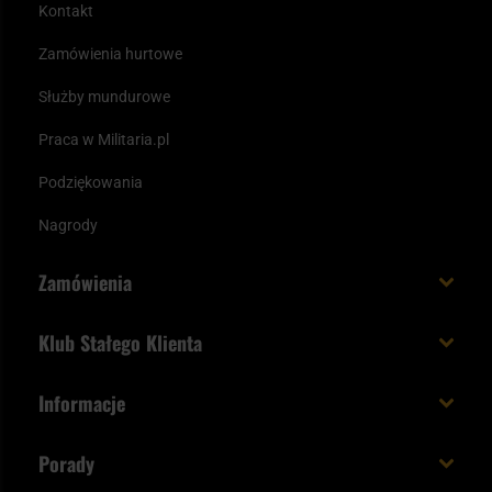
Kontakt
Zamówienia hurtowe
Służby mundurowe
Praca w Militaria.pl
Podziękowania
Nagrody
Zamówienia
Koszt i czas dostawy
Klub Stałego Klienta
Zamów do 23:00 - dostawa jutro!
Co zyskujesz z kontem KSK
Informacje
Paczka w weekend
Jak wykorzystać punkty KSK
Regulamin
Status zamówienia
Porady
Unboxing Militaria.pl