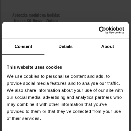
Apteczka modułowa AedMax
Trauma Kit Nosze - Zielona
Wysyłka:
Brak towaru
279,00 zł
Consent
Details
About
POWIADOM O
DOSTĘPNOŚCI
This website uses cookies
We use cookies to personalise content and ads, to
provide social media features and to analyse our traffic.
NAJNOWSZE OPINIE
We also share information about your use of our site with
our social media, advertising and analytics partners who
may combine it with other information that you’ve
provided to them or that they’ve collected from your use
Nosze ratunkowe Rhino Rescue Multi-Purpose
of their services.
Stretcher - Red
149,95 zł