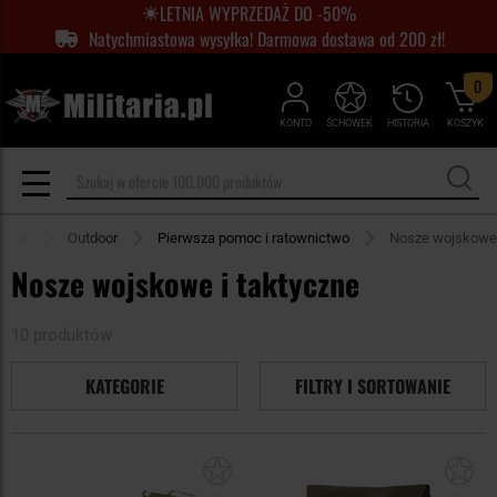
LETNIA WYPRZEDAŻ DO -50%
Natychmiastowa wysyłka! Darmowa dostawa od 200 zł!
0
KONTO
SCHOWEK
HISTORIA
KOSZYK
ówna
Outdoor
Pierwsza pomoc i ratownictwo
Nosze wojskowe
Nosze wojskowe i taktyczne
10 produktów
KATEGORIE
FILTRY I SORTOWANIE
Dodaj
Do
do
do