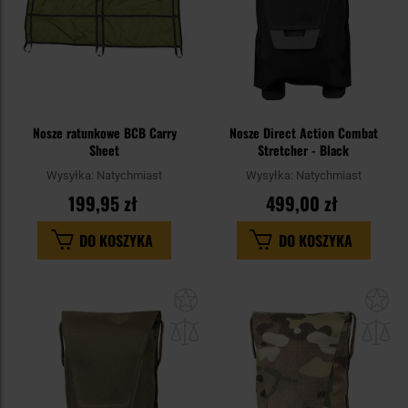
Nosze ratunkowe BCB Carry
Nosze Direct Action Combat
Sheet
Stretcher - Black
Wysyłka:
Natychmiast
Wysyłka:
Natychmiast
199,95 zł
499,00 zł
DO KOSZYKA
DO KOSZYKA
Dodaj
Do
do
do
schowka
sc