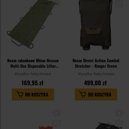
schowka
sc
Nosze ratunkowe Rhino Rescue
Nosze Direct Action Combat
Multi-Use Disposable Litter
Stretcher - Ranger Green
Sling - Olive
Wysyłka:
Natychmiast
Wysyłka:
Natychmiast
169,95 zł
499,00 zł
DO KOSZYKA
DO KOSZYKA
Dodaj
Do
do
do
schowka
sc