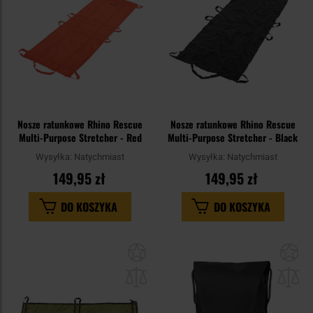
Nosze ratunkowe Rhino Rescue
Nosze ratunkowe Rhino Rescue
Multi-Purpose Stretcher - Red
Multi-Purpose Stretcher - Black
Wysyłka:
Natychmiast
Wysyłka:
Natychmiast
149,95 zł
149,95 zł
DO KOSZYKA
DO KOSZYKA
Dodaj
Do
do
do
schowka
sc