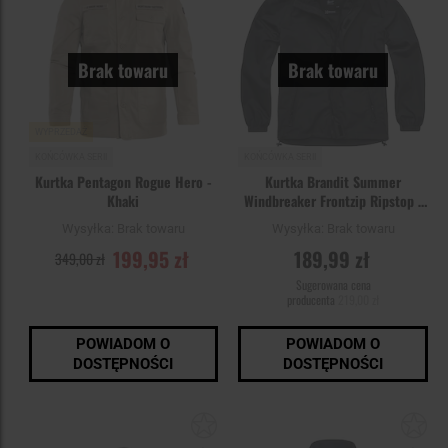
Brak towaru
Brak towaru
WYPRZEDAŻ
KOŃCÓWKA SERII
KOŃCÓWKA SERII
Kurtka Pentagon Rogue Hero -
Kurtka Brandit Summer
Khaki
Windbreaker Frontzip Ripstop -
Black
Wysyłka:
Brak towaru
Wysyłka:
Brak towaru
199,95 zł
189,99 zł
349,00 zł
Sugerowana cena
producenta
219,00 zł
POWIADOM O
POWIADOM O
DOSTĘPNOŚCI
DOSTĘPNOŚCI
Dodaj
Do
do
do