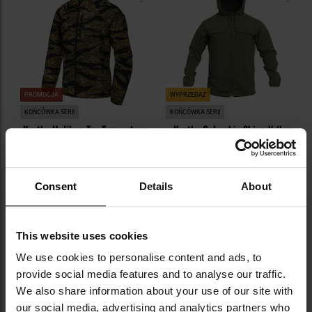
PROMOCJA
WYPRZEDAŻ
KOŃCÓWKA SERII
KOŃCÓWKA SERII
Kurtka Helikon-Tex Tramontane
Kurtka Columbia Skien Valley
WindPack - Tiger Stripe
Hooded Insect Shield - Stone
Green
Wysyłka:
Natychmiast
Wysyłka:
Natychmiast
171,51 zł
269,00 zł
269,99 zł
439,00 zł
Consent
Details
About
DO KOSZYKA
DO KOSZYKA
This website uses cookies
Dodaj
Do
We use cookies to personalise content and ads, to
do
do
provide social media features and to analyse our traffic.
schowka
sc
We also share information about your use of our site with
our social media, advertising and analytics partners who