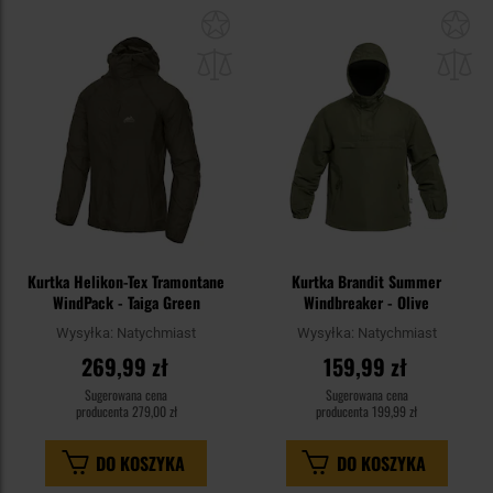
Dodaj
Do
do
do
schowka
sc
Kurtka Helikon-Tex Tramontane
Kurtka Brandit Summer
WindPack - Taiga Green
Windbreaker - Olive
Wysyłka:
Natychmiast
Wysyłka:
Natychmiast
269,99 zł
159,99 zł
Sugerowana cena
Sugerowana cena
producenta
279,00 zł
producenta
199,99 zł
DO KOSZYKA
DO KOSZYKA