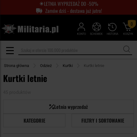
LETNIA WYPRZEDAŻ DO -50%
Zamów dziś - dostawa już jutro!
0
KONTO
SCHOWEK
HISTORIA
KOSZYK
Strona główna
Odzież
Kurtki
Kurtki letnie
Kurtki letnie
45 produktów
Letnia wyprzedaż
KATEGORIE
FILTRY I SORTOWANIE