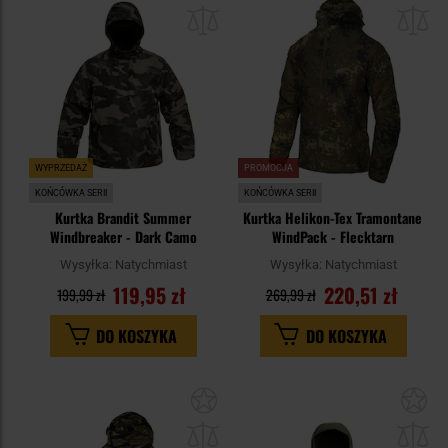
do
do
schowka
sc
WYPRZEDAŻ
PROMOCJA
KOŃCÓWKA SERII
KOŃCÓWKA SERII
Kurtka Brandit Summer
Kurtka Helikon-Tex Tramontane
Windbreaker - Dark Camo
WindPack - Flecktarn
Wysyłka:
Natychmiast
Wysyłka:
Natychmiast
119,95 zł
220,51 zł
199,99 zł
269,99 zł
DO KOSZYKA
DO KOSZYKA
Dodaj
Do
do
do
schowka
sc