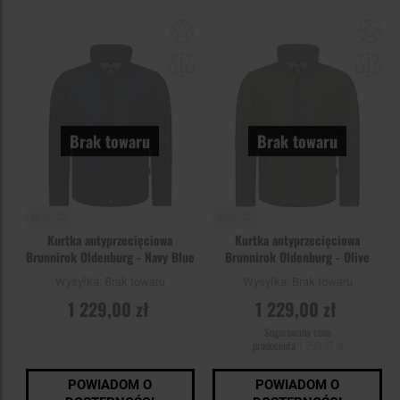
Dodaj
Do
do
do
schowka
sc
Brak towaru
Brak towaru
NOWOŚĆ
NOWOŚĆ
Kurtka antyprzecięciowa
Kurtka antyprzecięciowa
Brunnirok Oldenburg - Navy Blue
Brunnirok Oldenburg - Olive
Wysyłka:
Brak towaru
Wysyłka:
Brak towaru
1 229,00 zł
1 229,00 zł
Sugerowana cena
producenta
1 299,00 zł
POWIADOM O
POWIADOM O