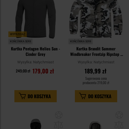
WYPRZEDAŻ
KOŃCÓWKA SERII
KOŃCÓWKA SERII
Kurtka Pentagon Helios Sun -
Kurtka Brandit Summer
Cinder Grey
Windbreaker Frontzip Ripstop -
Urban
Wysyłka:
Natychmiast
Wysyłka:
Natychmiast
179,00 zł
189,99 zł
249,00 zł
Sugerowana cena
producenta
219,00 zł
DO KOSZYKA
DO KOSZYKA
Dodaj
Do
do
do
schowka
sc