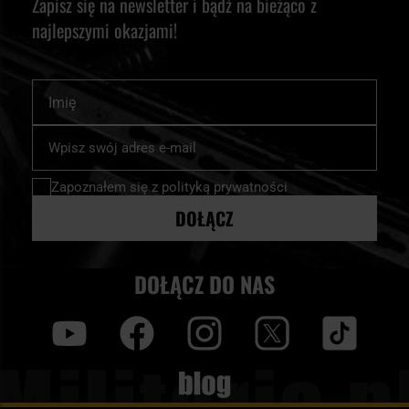
Zapisz się na newsletter i bądź na bieżąco z
najlepszymi okazjami!
Imię
Subskrybuj
nasz
newsletter:
Zapoznałem się z
polityką prywatności
DOŁĄCZ
DOŁĄCZ DO NAS
y
f
i
t
tt
Blog