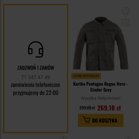
Dod
do
sc
ZADZWOŃ I ZAMÓW
71 347 47 49
LETNIA WYPRZEDAŻ
zamówienia telefoniczne
Kurtka Pentagon Rogue Hero -
Cinder Grey
przyjmujemy do 22:00
Wysyłka:
Natychmiast
269,10 zł
299,00 zł
DO KOSZYKA