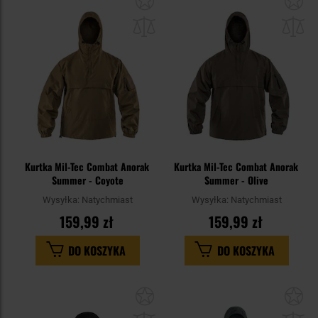
do
do
schowka
sc
Kurtka Mil-Tec Combat Anorak
Kurtka Mil-Tec Combat Anorak
Summer - Coyote
Summer - Olive
Wysyłka:
Natychmiast
Wysyłka:
Natychmiast
159,99 zł
159,99 zł
DO KOSZYKA
DO KOSZYKA
Dodaj
Do
do
do