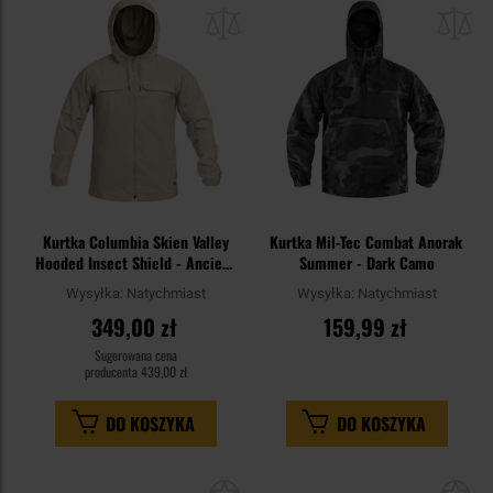
do
do
schowka
sc
Kurtka Columbia Skien Valley
Kurtka Mil-Tec Combat Anorak
Hooded Insect Shield - Ancient
Summer - Dark Camo
Fossil/Shark
Wysyłka:
Natychmiast
Wysyłka:
Natychmiast
349,00 zł
159,99 zł
Sugerowana cena
producenta
439,00 zł
DO KOSZYKA
DO KOSZYKA
Dodaj
Do