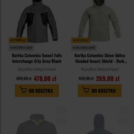
WYPRZEDAŻ
WYPRZEDAŻ
KOŃCÓWKA SERII
KOŃCÓWKA SERII
Kurtka Columbia Tunnel Falls
Kurtka Columbia Skien Valley
Interchange City Grey/Black
Hooded Insect Shield - Dark
Stone
Wysyłka:
Natychmiast
Wysyłka:
Natychmiast
478,00 zł
269,00 zł
699,00 zł
439,00 zł
DO KOSZYKA
DO KOSZYKA
Dodaj
Do
do
do
schowka
sc