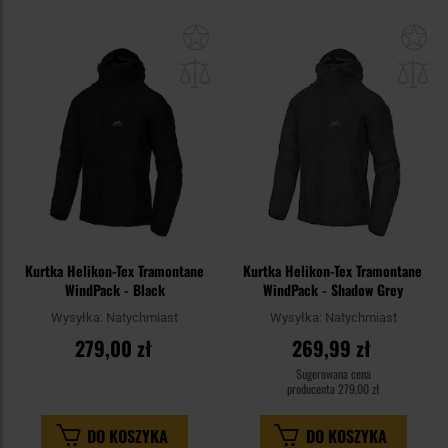
Dodaj
Do
do
do
schowka
sc
Kurtka Helikon-Tex Tramontane
Kurtka Helikon-Tex Tramontane
WindPack - Black
WindPack - Shadow Grey
Wysyłka:
Natychmiast
Wysyłka:
Natychmiast
279,00 zł
269,99 zł
Sugerowana cena
producenta
279,00 zł
DO KOSZYKA
DO KOSZYKA