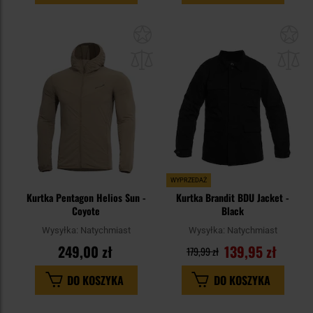
Dodaj
Do
do
do
schowka
sc
WYPRZEDAŻ
Kurtka Pentagon Helios Sun -
Kurtka Brandit BDU Jacket -
Coyote
Black
Wysyłka:
Natychmiast
Wysyłka:
Natychmiast
249,00 zł
139,95 zł
179,99 zł
DO KOSZYKA
DO KOSZYKA