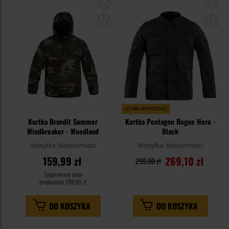
Dodaj
Do
do
do
schowka
sc
LETNIA WYPRZEDAŻ
Kurtka Brandit Summer
Kurtka Pentagon Rogue Hero -
Windbreaker - Woodland
Black
Wysyłka:
Natychmiast
Wysyłka:
Natychmiast
159,99 zł
269,10 zł
299,00 zł
Sugerowana cena
producenta
199,99 zł
DO KOSZYKA
DO KOSZYKA