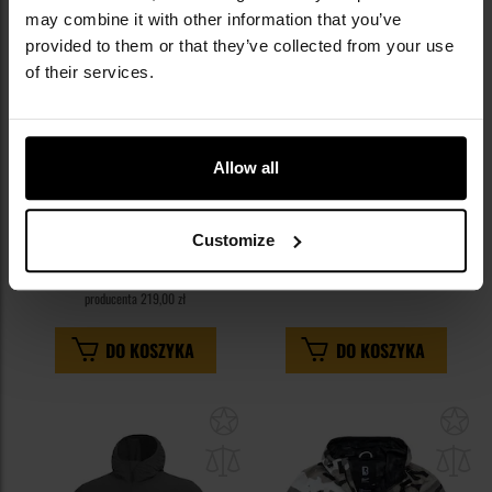
may combine it with other information that you’ve
provided to them or that they’ve collected from your use
of their services.
WYPRZEDAŻ
KOŃCÓWKA SERII
KOŃCÓWKA SERII
Kurtka Brandit Summer
Kurtka Pentagon Helios Sun -
Allow all
Windbreaker Frontzip Ripstop -
Black
Olive
Wysyłka:
Natychmiast
Wysyłka:
Natychmiast
Customize
189,99 zł
179,00 zł
249,00 zł
Sugerowana cena
producenta
219,00 zł
DO KOSZYKA
DO KOSZYKA
Dodaj
Do
do
do
schowka
sc