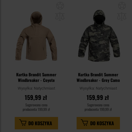
Dodaj
Do
do
do
schowka
sc
Kurtka Brandit Summer
Kurtka Brandit Summer
Windbreaker - Coyote
Windbreaker - Grey Camo
Wysyłka:
Natychmiast
Wysyłka:
Natychmiast
159,99 zł
159,99 zł
Sugerowana cena
Sugerowana cena
producenta
199,99 zł
producenta
199,99 zł
DO KOSZYKA
DO KOSZYKA