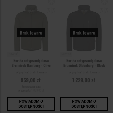
Dodaj
Do
do
do
schowka
sc
Brak towaru
Brak towaru
NOWOŚĆ
NOWOŚĆ
Kurtka antyprzecięciowa
Kurtka antyprzecięciowa
Brunnirok Hamburg - Olive
Brunnirok Oldenburg - Black
Wysyłka:
Brak towaru
Wysyłka:
Brak towaru
959,00 zł
1 229,00 zł
Sugerowana cena
producenta
1 039,00 zł
POWIADOM O
POWIADOM O
DOSTĘPNOŚCI
DOSTĘPNOŚCI