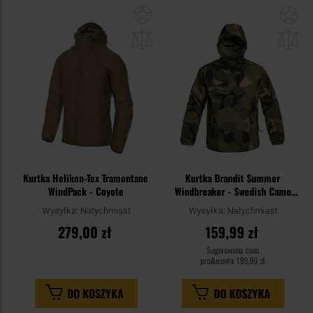
Dodaj
Do
do
do
schowka
sc
Kurtka Helikon-Tex Tramontane
Kurtka Brandit Summer
WindPack - Coyote
Windbreaker - Swedish Camo
M90
Wysyłka:
Natychmiast
Wysyłka:
Natychmiast
279,00 zł
159,99 zł
Sugerowana cena
producenta
199,99 zł
DO KOSZYKA
DO KOSZYKA