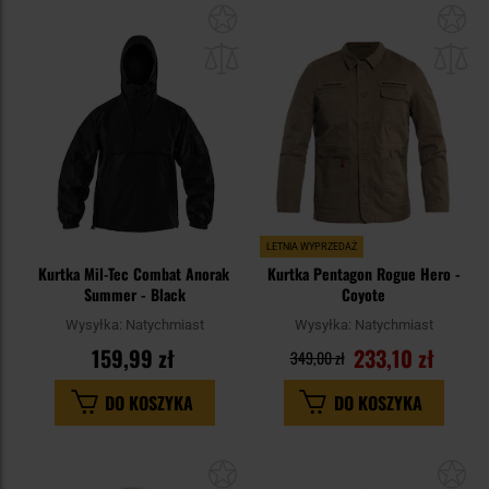
Dodaj
Do
do
do
schowka
sc
LETNIA WYPRZEDAŻ
Kurtka Mil-Tec Combat Anorak
Kurtka Pentagon Rogue Hero -
Summer - Black
Coyote
Wysyłka:
Natychmiast
Wysyłka:
Natychmiast
159,99 zł
233,10 zł
349,00 zł
DO KOSZYKA
DO KOSZYKA
Dodaj
Do