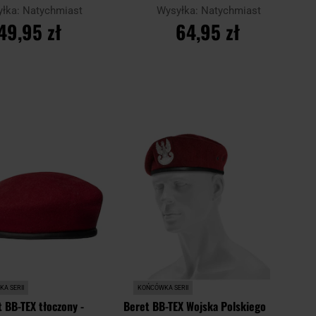
yłka:
Natychmiast
Wysyłka:
Natychmiast
49,95 zł
64,95 zł
O KOSZYKA
DO KOSZYKA
Dodaj
Dodaj
Porównaj
do
do
schowka
schowk
A SERII
KOŃCÓWKA SERII
 BB-TEX tłoczony -
Beret BB-TEX Wojska Polskiego