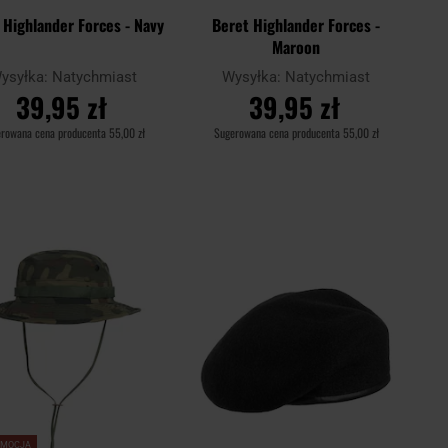
 Highlander Forces - Navy
Beret Highlander Forces -
Maroon
ysyłka:
Natychmiast
Wysyłka:
Natychmiast
39,95 zł
39,95 zł
erowana cena producenta
55,00 zł
Sugerowana cena producenta
55,00 zł
DO KOSZYKA
DO KOSZYKA
Dodaj
Doda
aj
Porównaj
do
do
schowka
scho
OMOCJA