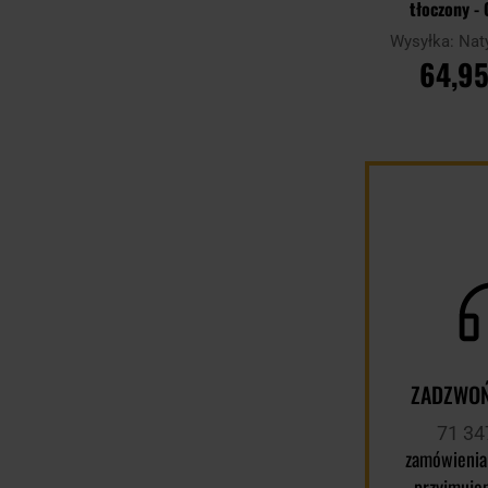
tłoczony -
Wysyłka:
Nat
64,95
DO KOSZ
Porównaj
ZADZWOŃ
71 34
zamówienia
przyjmuje