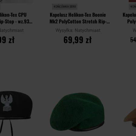
KOŃCÓWKA SERII
KOŃ
likon-Tex CPU
Kapelusz Helikon-Tex Boonie
Kapelu
ip-Stop - wz.93
Mk2 PolyCotton Stretch Rip-
Poly
PL Woodland
Stop - wz.93 Pantera PL
Natychmiast
Wysyłka:
Natychmiast
W
Woodland
99 zł
69,99 zł
54
SZYKA
DO KOSZYKA
Dodaj
Dodaj
Porównaj
Porówn
do
do
schowka
schowka