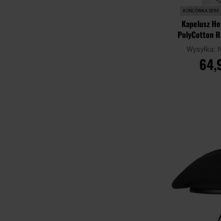
KOŃCÓWKA SERII
Kapelusz He
PolyCotton R
Pantera 
Wysyłka:
64,
DO KO
Porównaj