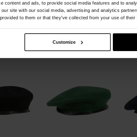
łoczony - Czarny
Beret BB-TEX tłoczony -
Beret
e content and ads, to provide social media features and to analy
Granatowy
 our site with our social media, advertising and analytics partn
Natychmiast
Wysyłka:
Natychmiast
W
 provided to them or that they’ve collected from your use of their
95 zł
59,95 zł
Customize
SZYKA
DO KOSZYKA
Dodaj
Dodaj
Porównaj
Porówn
do
do
schowka
schowka