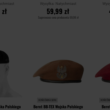
ychmiast
Wysyłka:
Natychmiast
Wys
 zł
59,99 zł
Sugerowana cena producenta
69,99 zł
YKA
DO KOSZYKA
D
Dodaj
Dodaj
Porównaj
Porównaj
do
do
schowka
schowka
KOŃCÓWKA SERII
KOŃCÓWK
ska Polskiego
Beret BB-TEX Wojska Polskiego
Beret