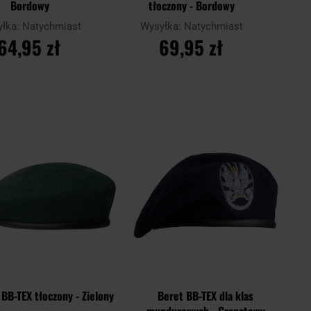
Bordowy
tłoczony - Bordowy
yłka:
Natychmiast
Wysyłka:
Natychmiast
64,95 zł
69,95 zł
O KOSZYKA
DO KOSZYKA
Dodaj
Doda
Porównaj
do
do
schowka
scho
 BB-TEX tłoczony - Zielony
Beret BB-TEX dla klas
mundurowych - Granatowy