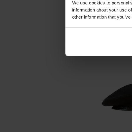
Beret BB-TEX t
We use cookies to personalis
information about your use of
Wysyłka:
other information that you’ve
59,
DO KO
Porównaj