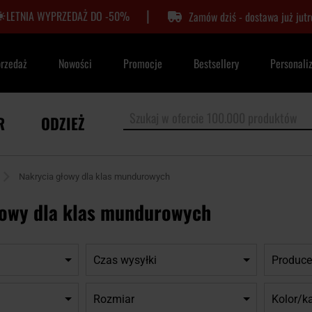
|
LETNIA WYPRZEDAŻ DO -50%
Zamów dziś - dostawa już jutr
przedaż
Nowości
Promocje
Bestsellery
Personali
R
ODZIEŻ
Nakrycia głowy dla klas mundurowych
łowy dla klas mundurowych
Czas wysyłki
Produce
Rozmiar
Kolor/k