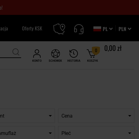
o!
zacja
Oferty KSK
PL
PLN
0,00 zł
0
KONTO
SCHOWEK
HISTORIA
KOSZYK
nt
Cena
amuflaż
Płeć