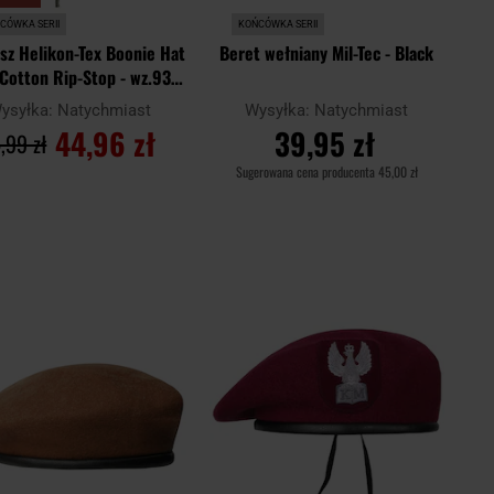
CÓWKA SERII
KOŃCÓWKA SERII
sz Helikon-Tex Boonie Hat
Beret wełniany Mil-Tec - Black
Cotton Rip-Stop - wz.93
Pantera PL Woodland
ysyłka:
Natychmiast
Wysyłka:
Natychmiast
44,96 zł
39,95 zł
,99 zł
Sugerowana cena producenta
45,00 zł
DO KOSZYKA
DO KOSZYKA
Dodaj
Doda
aj
Porównaj
do
do
schowka
scho