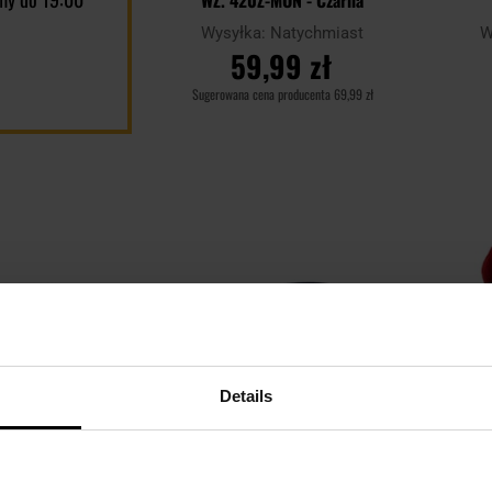
Wysyłka:
Natychmiast
W
59,99 zł
Sugerowana cena producenta
69,99 zł
DO KOSZYKA
Dodaj
Dodaj
Porównaj
Porówn
do
do
schowka
schowka
Details
KOŃCÓWKA SERII
KOŃ