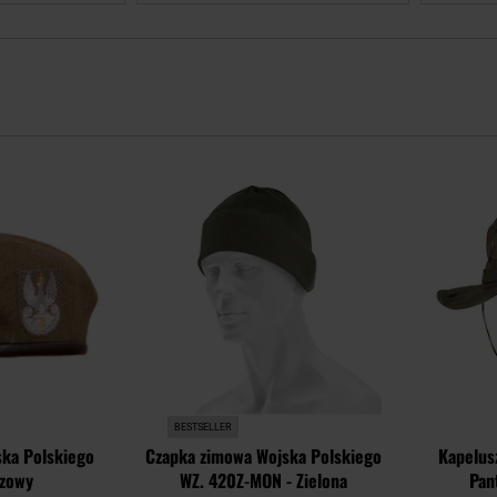
Dodaj
Dodaj
do
do
schowka
schowka
BESTSELLER
ska Polskiego
Czapka zimowa Wojska Polskiego
Kapelusz
ązowy
WZ. 420Z-MON - Zielona
Pan