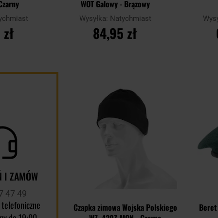
 Czarny
WOT Galowy - Brązowy
ychmiast
Wysyłka:
Natychmiast
Wys
 zł
84,95 zł
YKA
DO KOSZYKA
D
Dodaj
Porównaj
Porównaj
do
schowka
 I ZAMÓW
7 47 49
 telefoniczne
Czapka zimowa Wojska Polskiego
Beret
my do 19:00
WZ. 420Z-MON - Czarna