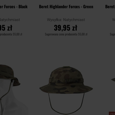
er Forces - Black
Beret Highlander Forces - Green
Beret
Natychmiast
Wysyłka:
Natychmiast
W
95 zł
39,95 zł
 producenta
55,00 zł
Sugerowana cena producenta
55,00 zł
Sug
SZYKA
DO KOSZYKA
Dodaj
Dodaj
Porównaj
Porówn
do
do
schowka
schowka
PR