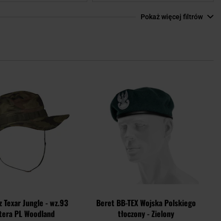
Pokaż więcej filtrów
Dodaj
Doda
do
do
schowka
scho
 Texar Jungle - wz.93
Beret BB-TEX Wojska Polskiego
tera PL Woodland
tłoczony - Zielony