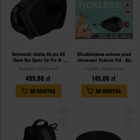
Ochronniki słuchu dla psa K9
Ultradźwiękowa ochrona przed
Thorn Rex Specs Ear Pro M -
kleszczami TickLess Pet - dla
pies średni
zwierząt - Black
Wysyłka:
Natychmiast
Wysyłka:
Natychmiast
499,00 zł
149,00 zł
DO KOSZYKA
DO KOSZYKA
Dodaj
Do
do
do
schowka
sc