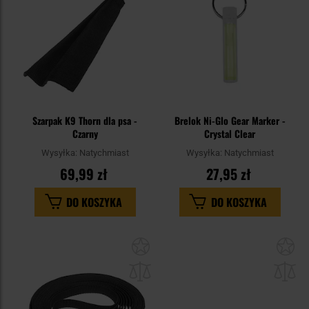
Szarpak K9 Thorn dla psa -
Brelok Ni-Glo Gear Marker -
Czarny
Crystal Clear
Wysyłka:
Natychmiast
Wysyłka:
Natychmiast
69,99 zł
27,95 zł
DO KOSZYKA
DO KOSZYKA
Dodaj
Do
do
do
schowka
sc