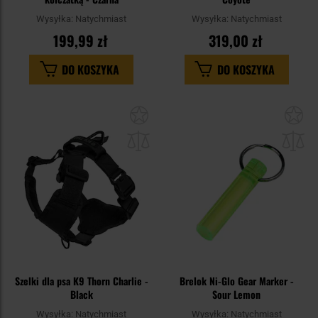
Wysyłka:
Natychmiast
Wysyłka:
Natychmiast
199,99 zł
319,00 zł
DO KOSZYKA
DO KOSZYKA
Dodaj
Do
do
do
schowka
sc
Szelki dla psa K9 Thorn Charlie -
Brelok Ni-Glo Gear Marker -
Black
Sour Lemon
Wysyłka:
Natychmiast
Wysyłka:
Natychmiast