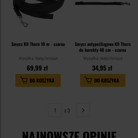
Smycz K9 Thorn 10 m - czarna
Smycz antypoślizgowa K9 Thorn
do korekty 40 cm - czarna
Wysyłka:
Natychmiast
Wysyłka:
Natychmiast
69,99 zł
34,95 zł
DO KOSZYKA
DO KOSZYKA
z 3
Strona
Następne
NAJNOWSZE OPINIE