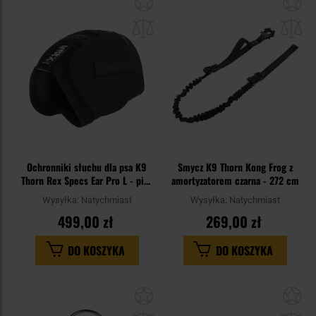
do
do
schowka
sc
Ochronniki słuchu dla psa K9
Smycz K9 Thorn Kong Frog z
Thorn Rex Specs Ear Pro L - pies
amortyzatorem czarna - 272 cm
duży
Wysyłka:
Natychmiast
Wysyłka:
Natychmiast
499,00 zł
269,00 zł
DO KOSZYKA
DO KOSZYKA
Dodaj
Do
do
do