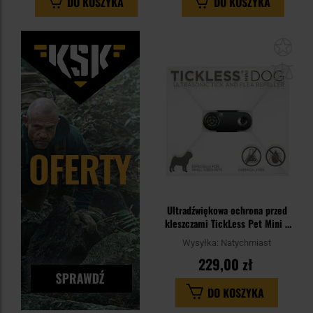
DO KOSZYKA
DO KOSZYKA
Dod
do
sc
Ultradźwiękowa ochrona przed
kleszczami TickLess Pet Mini -
dla zwierząt - Black
Wysyłka:
Natychmiast
229,00 zł
DO KOSZYKA