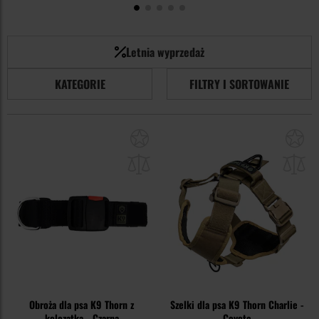
Letnia wyprzedaż
KATEGORIE
FILTRY I SORTOWANIE
Dodaj
Do
do
do
schowka
sc
Obroża dla psa K9 Thorn z
Szelki dla psa K9 Thorn Charlie -
kolczatką - Czarna
Coyote