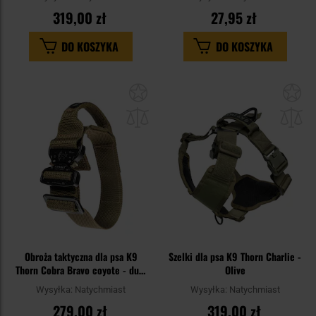
319,00 zł
27,95 zł
DO KOSZYKA
DO KOSZYKA
Dodaj
Do
do
do
schowka
sc
Obroża taktyczna dla psa K9
Szelki dla psa K9 Thorn Charlie -
Thorn Cobra Bravo coyote - duży
Olive
pies
Wysyłka:
Natychmiast
Wysyłka:
Natychmiast
279,00 zł
319,00 zł