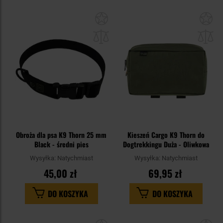
Dodaj
Do
do
do
schowka
sc
Obroża dla psa K9 Thorn 25 mm
Kieszeń Cargo K9 Thorn do
Black - średni pies
Dogtrekkingu Duża - Oliwkowa
Wysyłka:
Natychmiast
Wysyłka:
Natychmiast
45,00 zł
69,95 zł
DO KOSZYKA
DO KOSZYKA