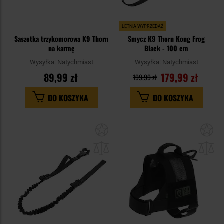
LETNIA WYPRZEDAŻ
Saszetka trzykomorowa K9 Thorn
Smycz K9 Thorn Kong Frog
na karmę
Black - 100 cm
Wysyłka:
Natychmiast
Wysyłka:
Natychmiast
89,99 zł
179,99 zł
199,99 zł
DO KOSZYKA
DO KOSZYKA
Dodaj
Do
do
do
schowka
sc