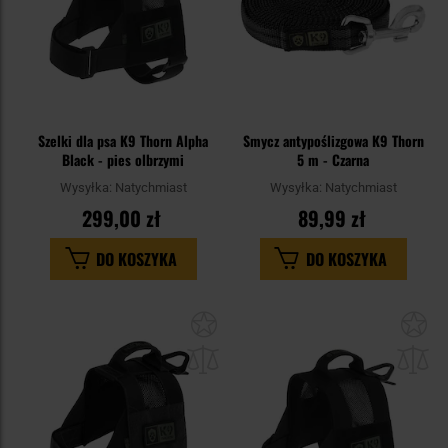
Szelki dla psa K9 Thorn Alpha
Smycz antypoślizgowa K9 Thorn
Black - pies olbrzymi
5 m - Czarna
Wysyłka:
Natychmiast
Wysyłka:
Natychmiast
299,00 zł
89,99 zł
DO KOSZYKA
DO KOSZYKA
Dodaj
Do
do
do
schowka
sc