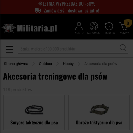
LETNIA WYPRZEDAŻ DO -50%
Zamów dziś - dostawa już jutro!
0
KONTO
SCHOWEK
HISTORIA
KOSZYK
Strona główna
Outdoor
Hobby
Akcesoria dla psów
Akcesoria treningowe dla psów
118 produktów
Smycze taktyczne dla psa
Obroże taktyczne dla psa