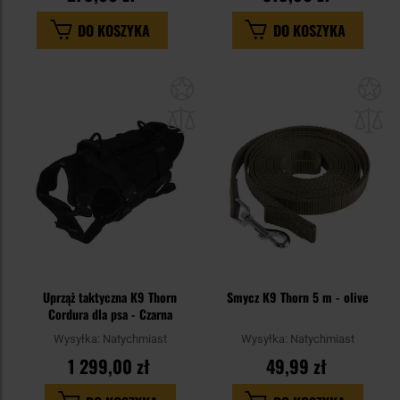
DO KOSZYKA
DO KOSZYKA
Dodaj
Do
do
do
schowka
sc
Uprząż taktyczna K9 Thorn
Smycz K9 Thorn 5 m - olive
Cordura dla psa - Czarna
Wysyłka:
Natychmiast
Wysyłka:
Natychmiast
1 299,00 zł
49,99 zł