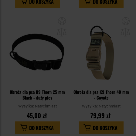
DO KOSZYKA
DO KOSZYKA
Dodaj
Do
do
do
schowka
sc
Obroża dla psa K9 Thorn 25 mm
Obroża dla psa K9 Thorn 40 mm
Black - duży pies
- Coyote
Wysyłka:
Natychmiast
Wysyłka:
Natychmiast
45,00 zł
79,99 zł
DO KOSZYKA
DO KOSZYKA