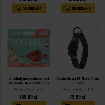
DO KOSZYKA
DO KOSZYKA
Dodaj
Do
do
do
schowka
sc
Ultradźwiękowa ochrona przed
Obroża dla psa K9 Thorn 40 mm
kleszczami TickLess Pet - dla
- Black
zwierząt - Orange
Wysyłka:
Natychmiast
Wysyłka:
Natychmiast
149,00 zł
79,99 zł