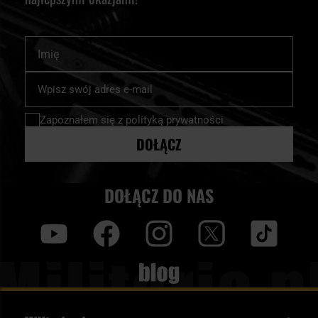
Imię
Subskrybuj
nasz
newsletter:
Zapoznałem się z
polityką prywatności
DOŁĄCZ
DOŁĄCZ DO NAS
y
f
i
t
tt
Blog