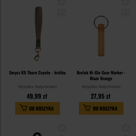
Dodaj
Do
do
do
schowka
sc
Smycz K9 Thorn Coyote - krótka
Brelok Ni-Glo Gear Marker -
Blaze Orange
Wysyłka:
Natychmiast
Wysyłka:
Natychmiast
49,99 zł
27,95 zł
DO KOSZYKA
DO KOSZYKA
Dodaj
Do
do
do