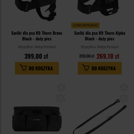
LETNIA WYPRZEDAŻ
Szelki dla psa K9 Thorn Bravo
Szelki dla psa K9 Thorn Alpha
Black - duży pies
Black - duży pies
Wysyłka:
Natychmiast
Wysyłka:
Natychmiast
399,00 zł
269,10 zł
299,00 zł
DO KOSZYKA
DO KOSZYKA
Dodaj
Do
do
do
schowka
sc