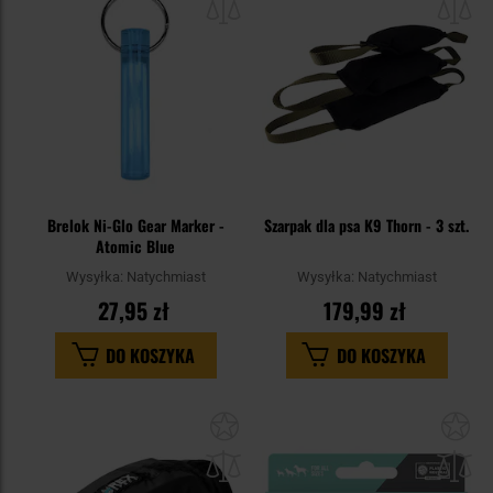
schowka
sc
Brelok Ni-Glo Gear Marker -
Szarpak dla psa K9 Thorn - 3 szt.
Atomic Blue
Wysyłka:
Natychmiast
Wysyłka:
Natychmiast
27,95 zł
179,99 zł
DO KOSZYKA
DO KOSZYKA
Dodaj
Do
do
do
schowka
sc