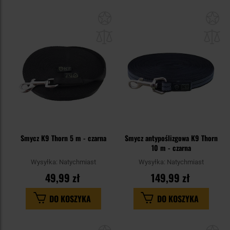
Dodaj
Do
do
do
schowka
sc
Smycz K9 Thorn 5 m - czarna
Smycz antypoślizgowa K9 Thorn
10 m - czarna
Wysyłka:
Natychmiast
Wysyłka:
Natychmiast
49,99 zł
149,99 zł
DO KOSZYKA
DO KOSZYKA
Dodaj
Do