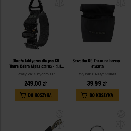
schowka
sc
Obroża taktyczna dla psa K9
Saszetka K9 Thorn na karmę -
Thorn Cobra Alpha czarna - duży
otwarta
pies
Wysyłka:
Natychmiast
Wysyłka:
Natychmiast
249,00 zł
39,99 zł
DO KOSZYKA
DO KOSZYKA
Dodaj
Do
do
do
schowka
sc