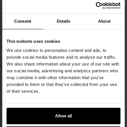
Thorn Cobra Alpha czarna - pies
amortyzatorem czarna - 272 cm
olbrzymi
Wysyłka:
Natychmiast
Wysyłka:
Natychmiast
249,00 zł
169,99 zł
Consent
Details
About
DO KOSZYKA
DO KOSZYKA
This website uses cookies
Dodaj
Do
do
do
We use cookies to personalise content and ads, to
schowka
sc
provide social media features and to analyse our traffic.
We also share information about your use of our site with
our social media, advertising and analytics partners who
may combine it with other information that you’ve
provided to them or that they’ve collected from your use
of their services.
Smycz K9 Thorn Kong Frog
Smycz K9 Thorn 10 m - olive
Allow all
Black - 200 cm
Wysyłka:
Natychmiast
Wysyłka:
Natychmiast