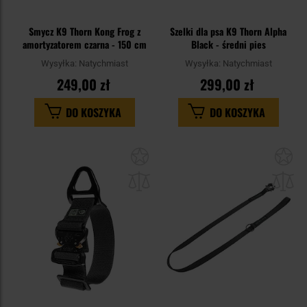
Smycz K9 Thorn Kong Frog z
Szelki dla psa K9 Thorn Alpha
amortyzatorem czarna - 150 cm
Black - średni pies
Wysyłka:
Natychmiast
Wysyłka:
Natychmiast
249,00 zł
299,00 zł
DO KOSZYKA
DO KOSZYKA
Dodaj
Do
do
do
schowka
sc