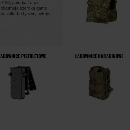
 ASG, paintball oraz
pl obejmuje szeroką gamę
mizelki taktyczne, hełmy,
a do broni, gogle i okulary
downice na granaty,
ć bezpieczeństwo
, oporządzenie taktyczne
z tym, w naszej ofercie
trwałych materiałów.
ŁADOWNICE PISTOLETOWE
ŁADOWNICE KARABINOWE