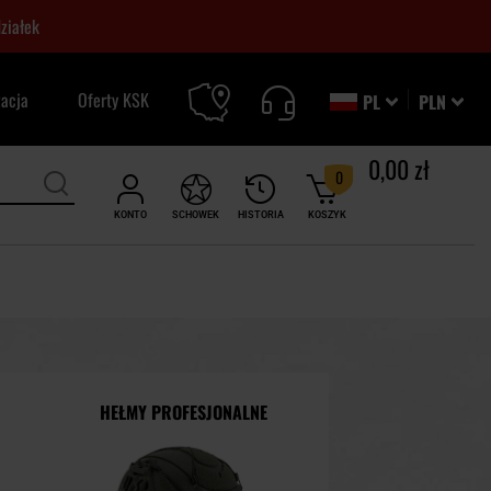
ziałek
zacja
Oferty KSK
PL
PLN
0,00 zł
0
KONTO
SCHOWEK
HISTORIA
KOSZYK
HEŁMY PROFESJONALNE