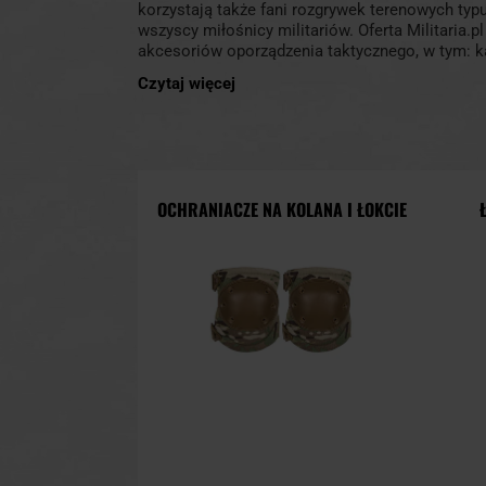
korzystają także fani rozgrywek terenowych typu
wszyscy miłośnicy militariów. Oferta Militaria.
akcesoriów oporządzenia taktycznego, w tym: ka
ochraniacze kolan i łokci, ładownice, zawieszeni
Czytaj więcej
strzeleckie, pasy taktyczne, kabury do broni, ła
radiotelefony czy systemy nośne. Aby zapewni
użytkownikowi oraz sprostać trudnym zadaniom
musi spełniać konkretne wymagania. W związku 
znajdują się akcesoria wykonane z solidnych i 
OCHRANIACZE NA KOLANA I ŁOKCIE