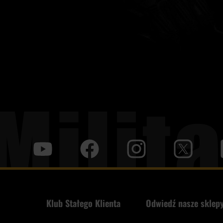
y
f
i
t
tt
Klub Stałego Klienta
Odwiedź nasze sklepy