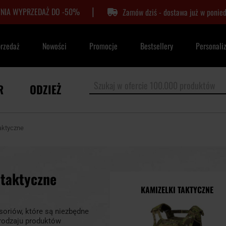
|
TNIA WYPRZEDAŻ DO -50%
Zamów dziś - dostawa już w ponied
przedaż
Nowości
Promocje
Bestsellery
Personali
R
ODZIEŻ
aktyczne
 taktyczne
KAMIZELKI TAKTYCZNE
soriów, które są niezbędne
rodzaju produktów