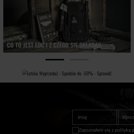
CO TO JEST EDC I Z CZEGO SIĘ SKŁADA?
Subskrybu
Imię
nasz
newslette
Zapoznałem się z
polityką 