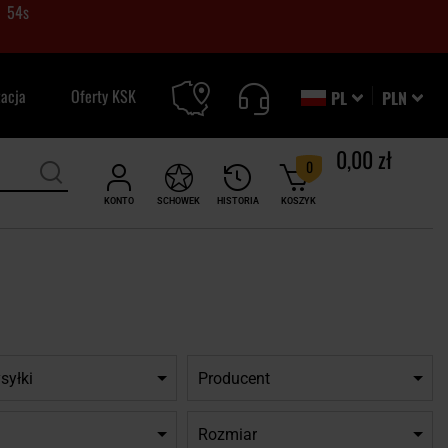
53
s
zacja
Oferty KSK
PL
PLN
0,00 zł
0
KONTO
SCHOWEK
HISTORIA
KOSZYK
syłki
Producent
Rozmiar