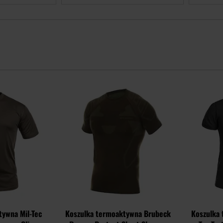
Dodaj
Dodaj
do
do
schowka
schowka
tywna Mil-Tec
Koszulka termoaktywna Brubeck
Koszulka