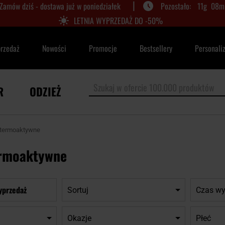
|
Zamów dziś - dostawa już w poniedziałek
11
g
08
m
LETNIA WYPRZEDAŻ DO -50%
przedaż
Nowości
Promocje
Bestsellery
Personali
R
ODZIEŻ
 termoaktywne
ermoaktywne
yprzedaż
Sortuj
Czas wy
Okazje
Płeć