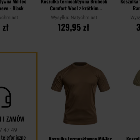
tywna Mil-Tec
Koszulka termoaktywna Brubeck
Koszulka
eeve - Black
Comfort Wool z krótkim
Ran
rękawem - Czarna
ychmiast
Wysyłka:
Natychmiast
Wys
 zł
129,95 zł
3
YKA
DO KOSZYKA
D
Dodaj
Porównaj
Porównaj
do
schowka
 I ZAMÓW
7 47 49
 telefoniczne
Koszulka termoaktywna Mil-Tec
Koszul