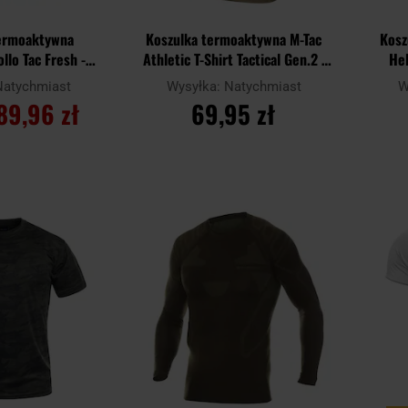
termoaktywna
Koszulka termoaktywna M-Tac
Kosz
llo Tac Fresh -
Athletic T-Shirt Tactical Gen.2 -
Hel
 Green
Olive
Natychmiast
Wysyłka:
Natychmiast
W
89,96 zł
69,95 zł
SZYKA
DO KOSZYKA
Dodaj
Dodaj
Porównaj
Porówn
do
do
schowka
schowka