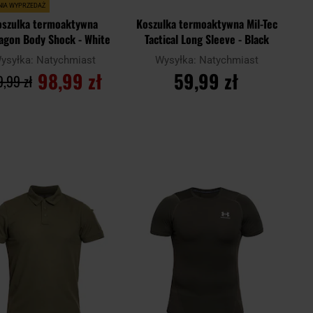
NIA WYPRZEDAŻ
oszulka termoaktywna
Koszulka termoaktywna Mil-Tec
agon Body Shock - White
Tactical Long Sleeve - Black
ysyłka:
Natychmiast
Wysyłka:
Natychmiast
98,99 zł
59,99 zł
,99 zł
DO KOSZYKA
DO KOSZYKA
Dodaj
Doda
aj
Porównaj
do
do
schowka
scho