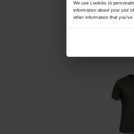
We use cookies to personalis
Koszulka polo 
information about your use of
Quickdr
other information that you’ve
Wysyłka:
69,
DO KO
Porównaj