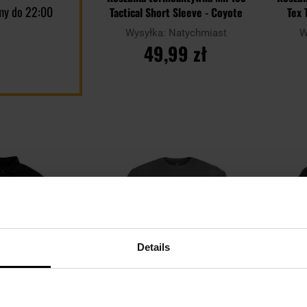
my do 22:00
Tactical Short Sleeve - Coyote
Tex 
Wysyłka:
Natychmiast
W
49,99 zł
DO KOSZYKA
Dodaj
Dodaj
Porównaj
Porówn
do
do
schowka
schowka
Details