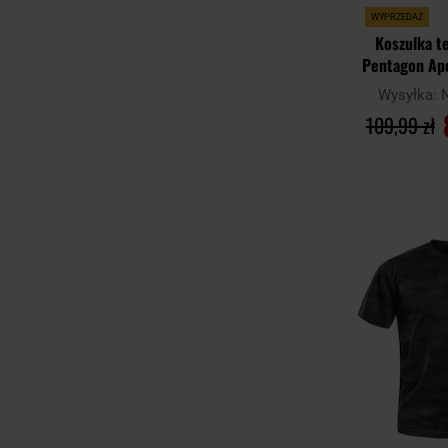
WYPRZEDAŻ
Koszulka 
Pentagon Apo
Camo
Wysyłka:
109,99 zł
DO KO
Porównaj