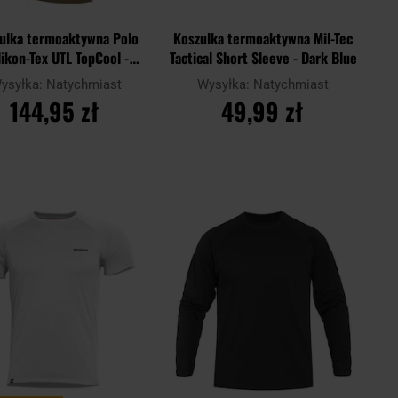
ulka termoaktywna Polo
Koszulka termoaktywna Mil-Tec
ikon-Tex UTL TopCool -
Tactical Short Sleeve - Dark Blue
Coyote
ysyłka:
Natychmiast
Wysyłka:
Natychmiast
144,95 zł
49,99 zł
DO KOSZYKA
DO KOSZYKA
Dodaj
Doda
aj
Porównaj
do
do
schowka
scho