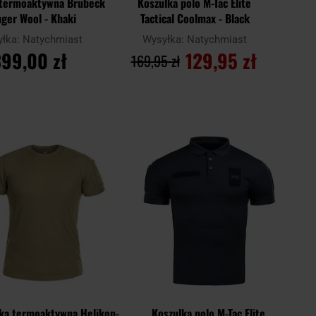
 termoaktywna Brubeck
Koszulka polo M-Tac Elite
ger Wool - Khaki
Tactical Coolmax - Black
yłka:
Natychmiast
Wysyłka:
Natychmiast
99,00 zł
129,95 zł
169,95 zł
O KOSZYKA
DO KOSZYKA
Dodaj
Doda
Porównaj
do
do
schowka
scho
ka termoaktywna Helikon-
Koszulka polo M-Tac Elite