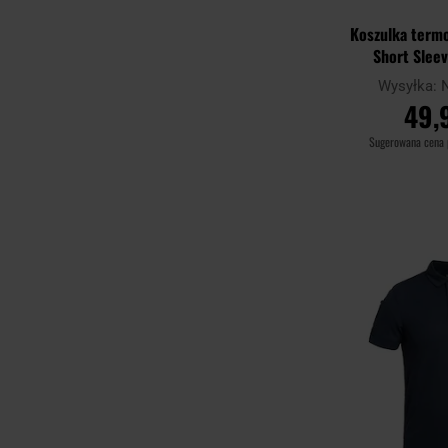
Koszulka term
Short Slee
Wysyłka:
49,
Sugerowana cena
DO KO
Porównaj