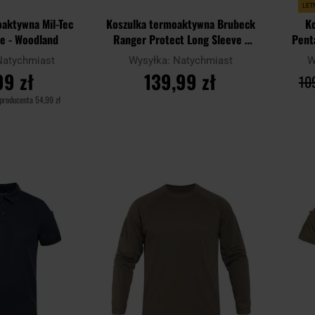
LET
oaktywna Mil-Tec
Koszulka termoaktywna Brubeck
K
ve - Woodland
Ranger Protect Long Sleeve -
Pent
Khaki
Natychmiast
Wysyłka:
Natychmiast
W
99 zł
139,99 zł
109
 producenta
54,99 zł
SZYKA
DO KOSZYKA
Dodaj
Dodaj
Porównaj
Porówn
do
do
schowka
schowka