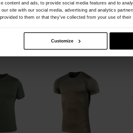
e content and ads, to provide social media features and to analy
Mil-Tec Tactical
Koszulka termoaktywna Helikon-
Koszu
 our site with our social media, advertising and analytics partn
y - Black
Tex Tactical T-shirt TopCool -
Sh
 provided to them or that they’ve collected from your use of their
Shadow Grey
Natychmiast
Wysyłka:
Natychmiast
W
99 zł
109,95 zł
Sug
Customize
SZYKA
DO KOSZYKA
Dodaj
Dodaj
Porównaj
Porówn
do
do
schowka
schowka