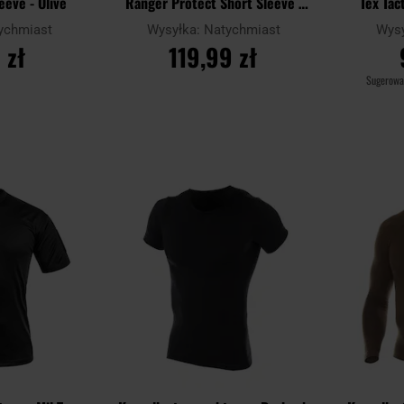
eeve - Olive
Ranger Protect Short Sleeve -
Tex Tact
Khaki
ychmiast
Wysyłka:
Natychmiast
Wys
 zł
119,99 zł
Sugerowa
YKA
DO KOSZYKA
D
Dodaj
Dodaj
Porównaj
Porównaj
do
do
schowka
schowka