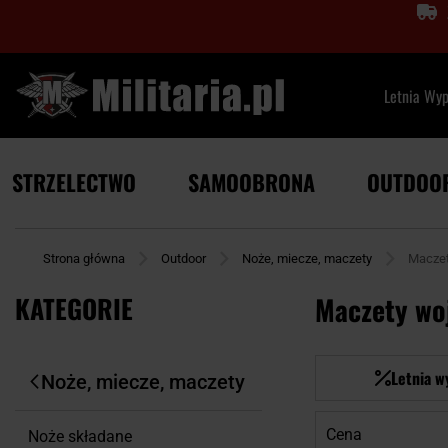
Letnia Wy
STRZELECTWO
SAMOOBRONA
OUTDOO
Strona główna
Outdoor
Noże, miecze, maczety
Macze
KATEGORIE
Maczety woj
Letnia w
Noże, miecze, maczety
Cena
Noże składane