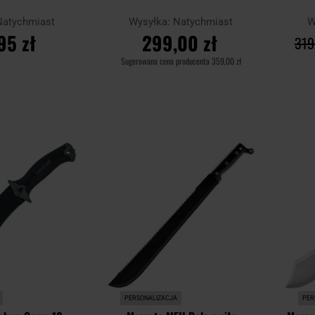
Natychmiast
Wysyłka:
Natychmiast
W
95 zł
299,00 zł
319
Sugerowana cena producenta
359,00 zł
SZYKA
DO KOSZYKA
Dodaj
Dodaj
Porównaj
Porówn
do
do
schowka
schowka
PERSONALIZACJA
PER