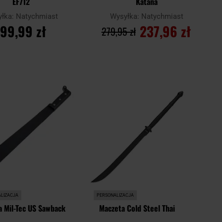
EF712
Katana
yłka:
Natychmiast
Wysyłka:
Natychmiast
199,99 zł
237,96 zł
279,95 zł
O KOSZYKA
DO KOSZYKA
Dodaj
Dodaj
Porównaj
do
do
schowka
schowk
LIZACJA
PERSONALIZACJA
a Mil-Tec US Sawback
Maczeta Cold Steel Thai