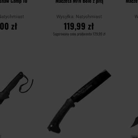
rshaw Camp 10
Maczeta MFH Bolo z piłą
Macze
Natychmiast
Wysyłka:
Natychmiast
W
00 zł
119,99 zł
Sugerowana cena producenta
129,99 zł
SZYKA
DO KOSZYKA
Dodaj
Dodaj
Porównaj
Porówn
do
do
schowka
schowka
PER