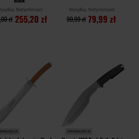
Black
ysyłka:
Natychmiast
Wysyłka:
Natychmiast
255,20 zł
79,99 zł
,00 zł
99,99 zł
DO KOSZYKA
DO KOSZYKA
Dodaj
Doda
aj
Porównaj
do
do
schowka
scho
SONALIZACJA
PERSONALIZACJA