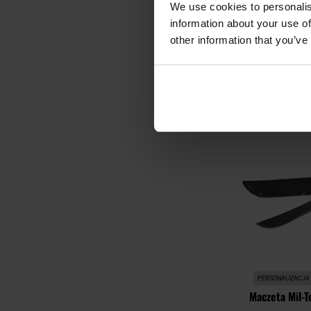
1
We use cookies to personalis
information about your use of
Wysyłka:
other information that you’ve
419,
DO KO
Porównaj
PERSONALIZACJA
Maczeta Mil-