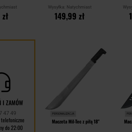
ychmiast
Wysyłka:
Natychmiast
Wys
 zł
149,99 zł
YKA
DO KOSZYKA
D
Dodaj
Porównaj
Porównaj
do
schowka
 I ZAMÓW
7 47 49
PERSONALIZACJA
PER
 telefoniczne
Maczeta Mil-Tec z piłą 18"
Macz
my do 22:00