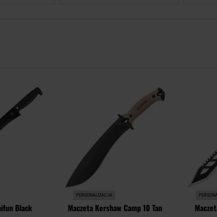
Dodaj
Dodaj
do
do
schowka
schowka
PERSONALIZACJA
PERSONA
ifun Black
Maczeta Kershaw Camp 10 Tan
Maczet