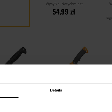
Wysyłka:
Natychmiast
W
54,99 zł
Suge
DO KOSZYKA
Dodaj
Dodaj
Porównaj
Porówn
do
do
schowka
schowka
Details
PERSONALIZACJA
 Cutlass Machete
Maczeta MFH Samurai Black
Mac