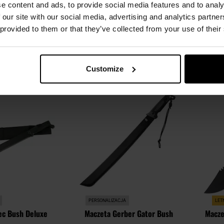
248
e content and ads, to provide social media features and to analy
 our site with our social media, advertising and analytics partn
Natychmiast
Wysyłka:
Natychmiast
W
 provided to them or that they’ve collected from your use of their
00 zł
99,99 zł
SZYKA
DO KOSZYKA
Customize
Dodaj
Dodaj
Porównaj
Porówn
do
do
schowka
schowka
PERSONALIZACJA
LET
Tec Bush Deluxe
Maczeta Gerber Gator Bush
Macze