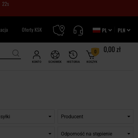
21
s
zacja
Oferty KSK
PL
PLN
0,00 zł
0
KONTO
SCHOWEK
HISTORIA
KOSZYK
syłki
Producent
Odporność na stępienie