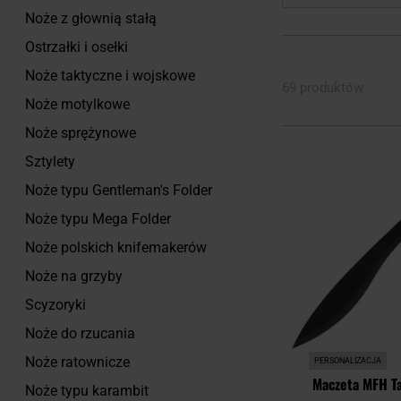
Noże z głownią stałą
Ostrzałki i osełki
Noże taktyczne i wojskowe
69 produktów
Noże motylkowe
Noże sprężynowe
Sztylety
Noże typu Gentleman's Folder
Noże typu Mega Folder
Noże polskich knifemakerów
Noże na grzyby
Scyzoryki
Noże do rzucania
Noże ratownicze
PERSONALIZACJA
Maczeta MFH Ta
Noże typu karambit