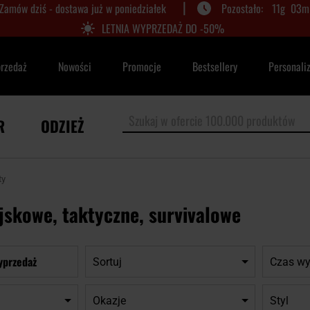
|
Zamów dziś - dostawa już w poniedziałek
11
g
03
m
LETNIA WYPRZEDAŻ DO -50%
przedaż
Nowości
Promocje
Bestsellery
Personali
R
ODZIEŻ
ty
skowe, taktyczne, survivalowe
yprzedaż
Sortuj
Czas wy
Okazje
Styl