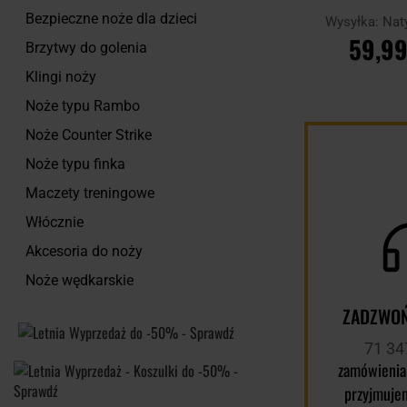
Bezpieczne noże dla dzieci
Wysyłka:
Nat
59,99
Brzytwy do golenia
Klingi noży
DO KOSZ
Noże typu Rambo
Noże Counter Strike
Porównaj
Noże typu finka
Maczety treningowe
Włócznie
Akcesoria do noży
Noże wędkarskie
ZADZWOŃ
71 34
zamówienia
przyjmuje