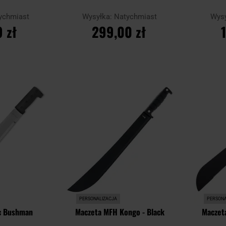
ychmiast
Wysyłka:
Natychmiast
Wys
 zł
299,00 zł
YKA
DO KOSZYKA
D
Dodaj
Dodaj
Porównaj
Porównaj
do
do
schowka
schowka
PERSONALIZACJA
PERSONA
ec Bushman
Maczeta MFH Kongo - Black
Maczet