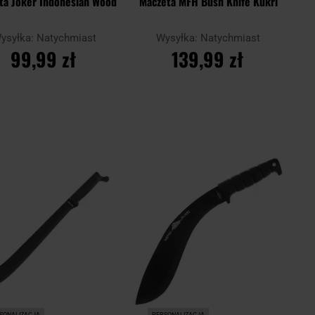
ta Joker Indonesian Wood
Maczeta MFH Bush Knife Kukri
ysyłka:
Natychmiast
Wysyłka:
Natychmiast
99,99 zł
139,99 zł
DO KOSZYKA
DO KOSZYKA
Dodaj
Doda
aj
Porównaj
do
do
schowka
scho
SONALIZACJA
PERSONALIZACJA