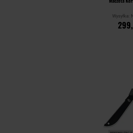
Maczeta Ke
Wysyłka:
299,
DO KO
Porównaj
PERSONALIZACJA