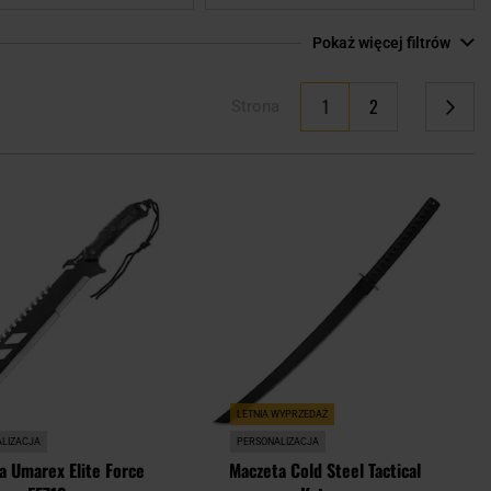
Pokaż więcej filtrów
Aktualnie czytasz stronę
1
2
Strona
Strona
Strona
Następne
Dodaj
Doda
do
do
schowka
scho
LETNIA WYPRZEDAŻ
LIZACJA
PERSONALIZACJA
a Umarex Elite Force
Maczeta Cold Steel Tactical