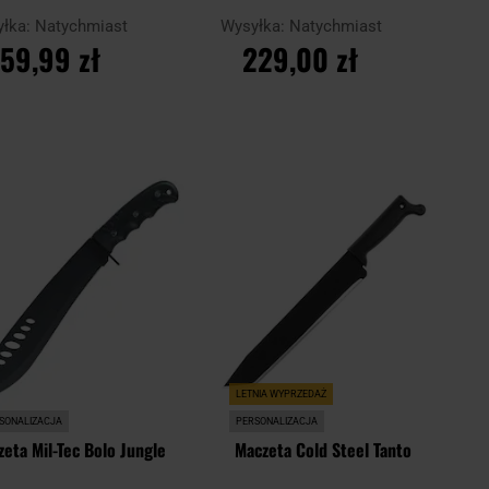
yłka:
Natychmiast
Wysyłka:
Natychmiast
159,99 zł
229,00 zł
O KOSZYKA
DO KOSZYKA
Dodaj
Doda
Porównaj
do
do
schowka
scho
LETNIA WYPRZEDAŻ
SONALIZACJA
PERSONALIZACJA
eta Mil-Tec Bolo Jungle
Maczeta Cold Steel Tanto