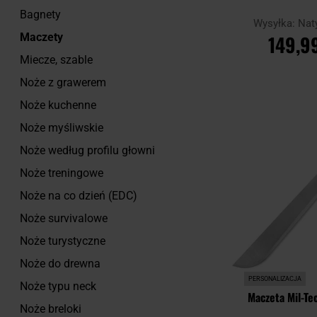
Bagnety
Wysyłka:
Nat
149,99
Maczety
Miecze, szable
DO KOSZ
Noże z grawerem
Noże kuchenne
Porównaj
Noże myśliwskie
Noże według profilu głowni
Noże treningowe
Noże na co dzień (EDC)
Noże survivalowe
Noże turystyczne
Noże do drewna
PERSONALIZACJA
Noże typu neck
Maczeta Mil-T
Noże breloki