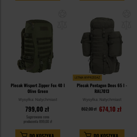
Dodaj
Do
do
do
schowka
sc
LETNIA WYPRZEDAŻ
Plecak Wisport Zipper Fox 40 l
Plecak Pentagon Deos 65 l -
Olive Green
RAL7013
Wysyłka:
Natychmiast
Wysyłka:
Natychmiast
799,00 zł
674,10 zł
862,00 zł
Sugerowana cena
producenta
899,00 zł
DO KOSZYKA
DO KOSZYKA