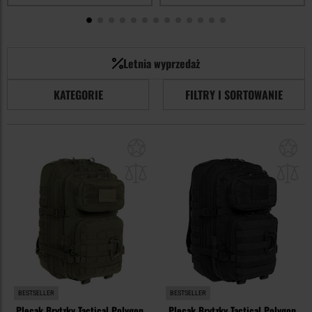
Letnia wyprzedaż
KATEGORIE
FILTRY I SORTOWANIE
Dodaj
Do
do
do
schowka
sc
BESTSELLER
BESTSELLER
Plecak Brytzky Tactical Polygon
Plecak Brytzky Tactical Polygon