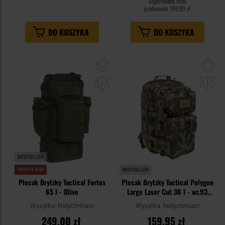
Sugerowana cena
producenta
169,99 zł
DO KOSZYKA
DO KOSZYKA
Dodaj
Do
do
do
schowka
sc
BESTSELLER
OFERTA KSK
BESTSELLER
Plecak Brytzky Tactical Fortex
Plecak Brytzky Tactical Polygon
65 l - Olive
Large Laser Cut 36 l - wz.93
Pantera PL Woodland
Wysyłka:
Natychmiast
Wysyłka:
Natychmiast
249,00 zł
159,95 zł