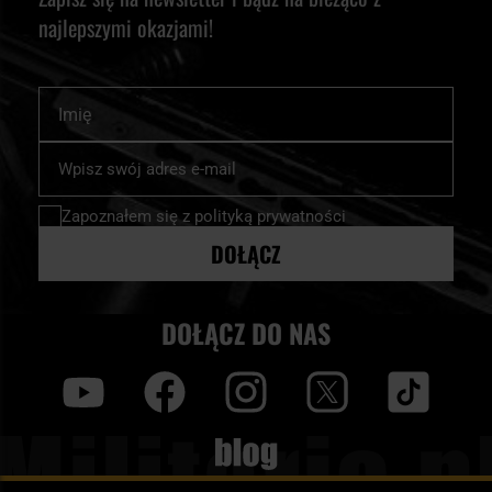
najlepszymi okazjami!
Imię
Subskrybuj
nasz
newsletter:
Zapoznałem się z
polityką prywatności
DOŁĄCZ
DOŁĄCZ DO NAS
y
f
i
t
tt
Blog