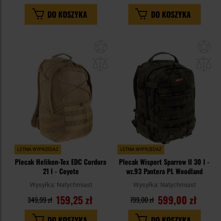
DO KOSZYKA
DO KOSZYKA
Dodaj
Do
do
do
schowka
sc
LETNIA WYPRZEDAŻ
LETNIA WYPRZEDAŻ
Plecak Helikon-Tex EDC Cordura
Plecak Wisport Sparrow II 30 l -
21 l - Coyote
wz.93 Pantera PL Woodland
Wysyłka:
Natychmiast
Wysyłka:
Natychmiast
159,25 zł
599,00 zł
349,99 zł
799,00 zł
DO KOSZYKA
DO KOSZYKA