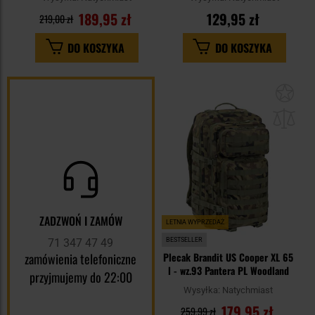
189,95 zł
129,95 zł
219,00 zł
DO KOSZYKA
DO KOSZYKA
Dod
do
sc
ZADZWOŃ I ZAMÓW
LETNIA WYPRZEDAŻ
71 347 47 49
BESTSELLER
zamówienia telefoniczne
Plecak Brandit US Cooper XL 65
l - wz.93 Pantera PL Woodland
przyjmujemy do 22:00
Wysyłka:
Natychmiast
179,95 zł
259,99 zł