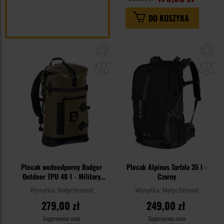
DO KOSZYKA
Dodaj
Do
do
do
schowka
sc
Plecak wodoodporny Badger
Plecak Alpinus Tarfala 35 l -
Outdoor TPU 40 l - Military
Czarny
Green
Wysyłka:
Natychmiast
Wysyłka:
Natychmiast
279,00 zł
249,00 zł
Sugerowana cena
Sugerowana cena