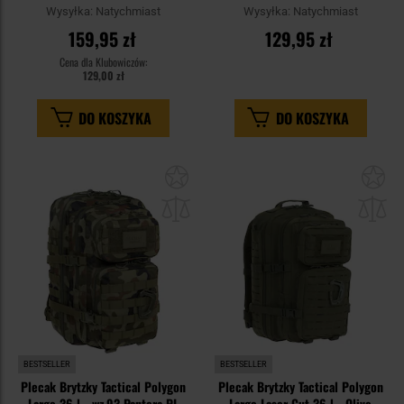
Wysyłka:
Natychmiast
Wysyłka:
Natychmiast
159,95 zł
129,95 zł
Cena dla Klubowiczów:
129,00 zł
DO KOSZYKA
DO KOSZYKA
Dodaj
Do
do
do
schowka
sc
BESTSELLER
BESTSELLER
Plecak Brytzky Tactical Polygon
Plecak Brytzky Tactical Polygon
Large 36 l - wz.93 Pantera PL
Large Laser Cut 36 l - Olive