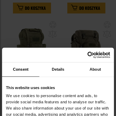
DO KOSZYKA
DO KOSZYKA
Dodaj
Do
do
do
schowka
sc
Consent
Details
About
LETNIA WYPRZEDAŻ
BESTSELLER
Plecak Brandit Kampfrucksack
Plecak Mil-Tec Commando 55 l -
This website uses cookies
MOLLE 65 l - Olive
Olive
We use cookies to personalise content and ads, to
Wysyłka:
Natychmiast
Wysyłka:
Natychmiast
provide social media features and to analyse our traffic.
107,97 zł
299,00 zł
239,00 zł
We also share information about your use of our site with
Sugerowana cena
our social media, advertising and analytics partners who
producenta
319,00 zł