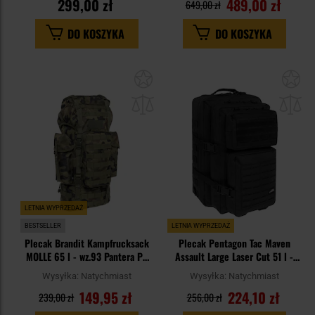
299,00 zł
489,00 zł
649,00 zł
DO KOSZYKA
DO KOSZYKA
Dodaj
Do
do
do
schowka
sc
LETNIA WYPRZEDAŻ
BESTSELLER
LETNIA WYPRZEDAŻ
Plecak Brandit Kampfrucksack
Plecak Pentagon Tac Maven
MOLLE 65 l - wz.93 Pantera PL
Assault Large Laser Cut 51 l -
Woodland
Black
Wysyłka:
Natychmiast
Wysyłka:
Natychmiast
149,95 zł
224,10 zł
239,00 zł
256,00 zł