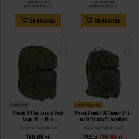
Sugerowana cena
Sugerowana cena
producenta
199,99 zł
producenta
219,00 zł
DO KOSZYKA
DO KOSZYKA
Dodaj
Do
do
do
schowka
sc
BESTSELLER
LETNIA WYPRZEDAŻ
Plecak Mil-Tec Assault Pack
Plecak Brandit US Cooper 25 l -
Large 36 l - Olive
wz.93 Pantera PL Woodland
Wysyłka:
Natychmiast
Wysyłka:
Natychmiast
159,99 zł
129,95 zł
179,99 zł