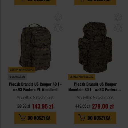
Dodaj
Do
do
do
schowka
sc
LETNIA WYPRZEDAŻ
BESTSELLER
LETNIA WYPRZEDAŻ
Plecak Brandit US Cooper 40 l -
Plecak Brandit US Cooper
wz.93 Pantera PL Woodland
Mountain 80 l - wz.93 Pantera PL
Woodland
Wysyłka:
Natychmiast
Wysyłka:
Natychmiast
143,95 zł
279,00 zł
199,99 zł
449,00 zł
DO KOSZYKA
DO KOSZYKA