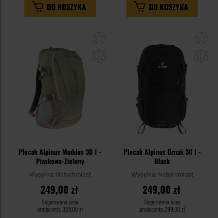
DO KOSZYKA
DO KOSZYKA
Dodaj
Do
do
do
schowka
sc
Plecak Alpinus Muddus 30 l -
Plecak Alpinus Ornak 30 l -
Piaskowo-Zielony
Black
Wysyłka:
Natychmiast
Wysyłka:
Natychmiast
249,00 zł
249,00 zł
Sugerowana cena
Sugerowana cena
producenta
329,00 zł
producenta
299,00 zł