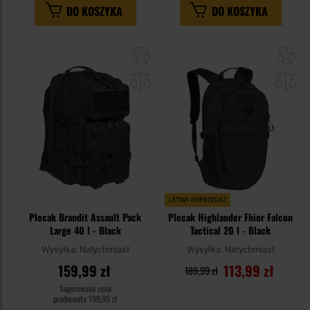
DO KOSZYKA
DO KOSZYKA
Dodaj
Do
do
do
schowka
sc
LETNIA WYPRZEDAŻ
Plecak Brandit Assault Pack
Plecak Highlander Fhior Falcon
Large 40 l - Black
Tactical 20 l - Black
Wysyłka:
Natychmiast
Wysyłka:
Natychmiast
159,99 zł
113,99 zł
189,99 zł
Sugerowana cena
producenta
199,99 zł