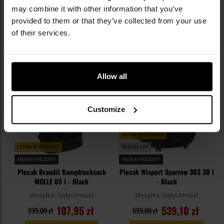
may combine it with other information that you’ve
provided to them or that they’ve collected from your use
DO KOSZYKA
DO KOSZYKA
of their services.
Dodaj
Do
do
do
schowka
sc
Allow all
Customize
LETNIA WYPRZEDAŻ
LETNIA WYPRZEDAŻ
BESTSELLER
MĘSKIE PREZENTY
MĘSKIE PREZENTY
Plecak Brandit Kampfrucksack
Plecak Wisport Sparrow 303 30 l
MOLLE 65 l - Black
- Black
Wysyłka:
Natychmiast
Wysyłka:
Natychmiast
107,95 zł
539,10 zł
239,00 zł
699,00 zł