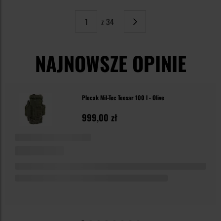
z 34
Strona
Następne
NAJNOWSZE OPINIE
Plecak Mil-Tec Teesar 100 l - Olive
999,00 zł