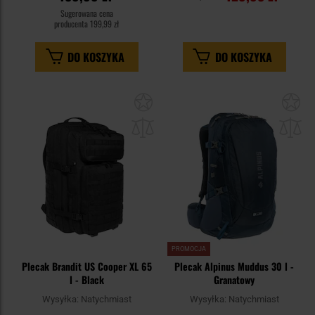
Sugerowana cena
producenta
199,99 zł
DO KOSZYKA
DO KOSZYKA
Dodaj
Do
do
do
schowka
sc
PROMOCJA
Plecak Brandit US Cooper XL 65
Plecak Alpinus Muddus 30 l -
l - Black
Granatowy
Wysyłka:
Natychmiast
Wysyłka:
Natychmiast