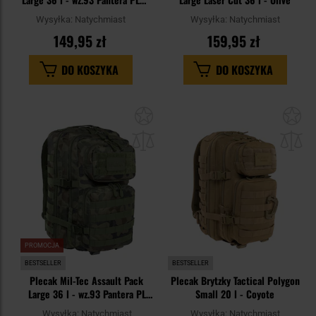
Woodland
Wysyłka:
Natychmiast
Wysyłka:
Natychmiast
149,95 zł
159,95 zł
DO KOSZYKA
DO KOSZYKA
Dodaj
Do
do
do
schowka
sc
PROMOCJA
BESTSELLER
BESTSELLER
Plecak Mil-Tec Assault Pack
Plecak Brytzky Tactical Polygon
Large 36 l - wz.93 Pantera PL
Small 20 l - Coyote
Woodland
Wysyłka:
Natychmiast
Wysyłka:
Natychmiast