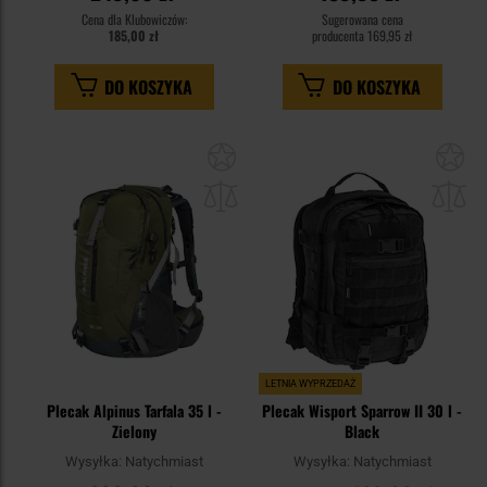
Cena dla Klubowiczów:
Sugerowana cena
185,00 zł
producenta
169,95 zł
DO KOSZYKA
DO KOSZYKA
Dodaj
Do
do
do
schowka
sc
LETNIA WYPRZEDAŻ
Plecak Alpinus Tarfala 35 l -
Plecak Wisport Sparrow II 30 l -
Zielony
Black
Wysyłka:
Natychmiast
Wysyłka:
Natychmiast