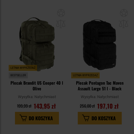
Dodaj
Do
do
do
schowka
sc
LETNIA WYPRZEDAŻ
BESTSELLER
LETNIA WYPRZEDAŻ
Plecak Brandit US Cooper 40 l
Plecak Pentagon Tac Maven
Olive
Assault Large 51 l - Black
Wysyłka:
Natychmiast
Wysyłka:
Natychmiast
143,95 zł
197,10 zł
199,99 zł
256,00 zł
DO KOSZYKA
DO KOSZYKA