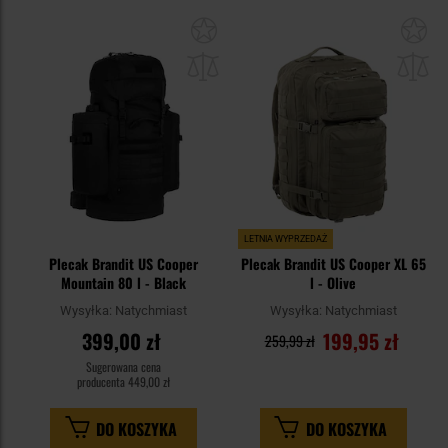
Dodaj
Do
do
do
schowka
sc
LETNIA WYPRZEDAŻ
Plecak Brandit US Cooper
Plecak Brandit US Cooper XL 65
Mountain 80 l - Black
l - Olive
Wysyłka:
Natychmiast
Wysyłka:
Natychmiast
399,00 zł
199,95 zł
259,99 zł
Sugerowana cena
producenta
449,00 zł
DO KOSZYKA
DO KOSZYKA