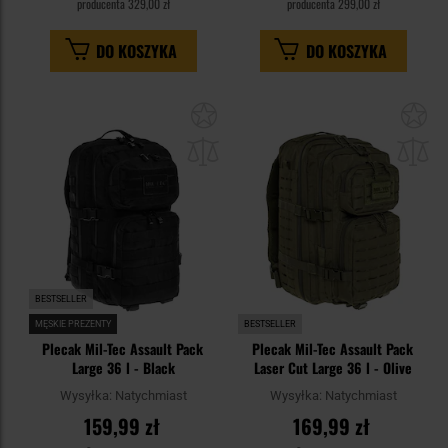
producenta
329,00 zł
producenta
299,00 zł
DO KOSZYKA
DO KOSZYKA
Dodaj
Do
do
do
schowka
sc
BESTSELLER
MĘSKIE PREZENTY
BESTSELLER
Plecak Mil-Tec Assault Pack
Plecak Mil-Tec Assault Pack
Large 36 l - Black
Laser Cut Large 36 l - Olive
Wysyłka:
Natychmiast
Wysyłka:
Natychmiast
159,99 zł
169,99 zł