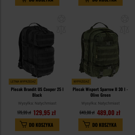
Dodaj
Do
do
do
schowka
sc
LETNIA WYPRZEDAŻ
WYPRZEDAŻ
Plecak Brandit US Cooper 25 l
Plecak Wisport Sparrow II 30 l -
Black
Olive Green
Wysyłka:
Natychmiast
Wysyłka:
Natychmiast
129,95 zł
489,00 zł
179,99 zł
649,00 zł
DO KOSZYKA
DO KOSZYKA