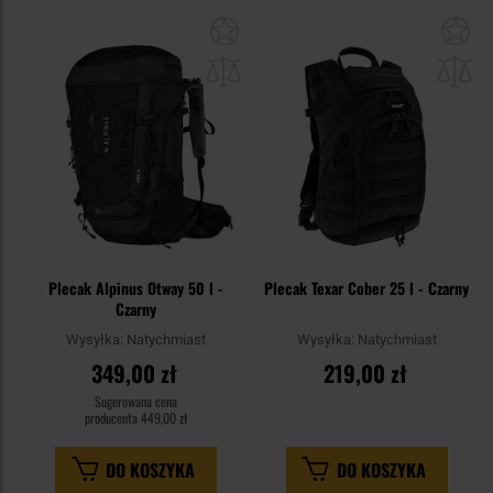
Dodaj
Do
do
do
schowka
sc
Plecak Alpinus Otway 50 l -
Plecak Texar Cober 25 l - Czarny
Czarny
Wysyłka:
Natychmiast
Wysyłka:
Natychmiast
349,00 zł
219,00 zł
Sugerowana cena
producenta
449,00 zł
DO KOSZYKA
DO KOSZYKA