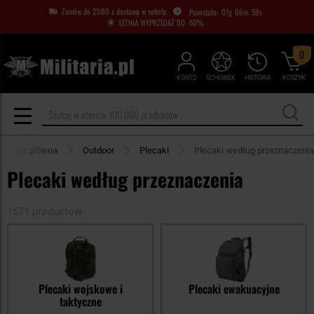
Zamów do 23:00 z dostawą w sobotę
07
g
06
m
57
s
LETNIA WYPRZEDAŻ DO -50%
0
KONTO
SCHOWEK
HISTORIA
KOSZYK
Strona główna
Outdoor
Plecaki
Plecaki według przeznaczenia
Plecaki według przeznaczenia
1571 produktów
Plecaki wojskowe i
Plecaki ewakuacyjne
taktyczne