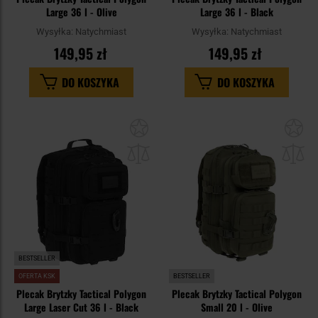
Large 36 l - Olive
Large 36 l - Black
Wysyłka:
Natychmiast
Wysyłka:
Natychmiast
149,95 zł
149,95 zł
DO KOSZYKA
DO KOSZYKA
Dodaj
Do
do
do
schowka
sc
BESTSELLER
OFERTA KSK
BESTSELLER
Plecak Brytzky Tactical Polygon
Plecak Brytzky Tactical Polygon
Large Laser Cut 36 l - Black
Small 20 l - Olive