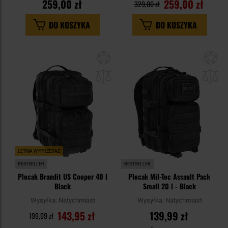
259,00 zł
259,00 zł
329,00 zł
DO KOSZYKA
DO KOSZYKA
Dodaj
Do
do
do
schowka
sc
LETNIA WYPRZEDAŻ
BESTSELLER
BESTSELLER
Plecak Brandit US Cooper 40 l
Plecak Mil-Tec Assault Pack
Black
Small 20 l - Black
Wysyłka:
Natychmiast
Wysyłka:
Natychmiast
143,95 zł
139,99 zł
199,99 zł