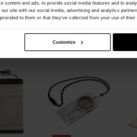
Silva Expedition
Kompas na rękę Helikon-Tex T25
Busol
e content and ads, to provide social media features and to analy
 37454
 our site with our social media, advertising and analytics partn
Natychmiast
Wysyłka:
Natychmiast
W
 provided to them or that they’ve collected from your use of their
00 zł
37,99 zł
producenta
369,90 zł
Customize
SZYKA
DO KOSZYKA
Dodaj
Dodaj
Porównaj
Porówn
do
do
schowka
schowka