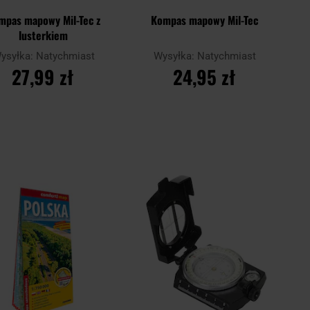
mpas mapowy Mil-Tec z
Kompas mapowy Mil-Tec
lusterkiem
ysyłka:
Natychmiast
Wysyłka:
Natychmiast
27,99 zł
24,95 zł
DO KOSZYKA
DO KOSZYKA
Dodaj
Doda
aj
Porównaj
do
do
schowka
scho