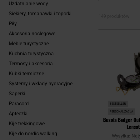
Uzdatnianie wody
Siekiery, tomahawki i toporki
149 produktów
Piły
Akcesoria noclegowe
Meble turystyczne
Kuchnia turystyczna
Termosy i akcesoria
Kubki termiczne
Systemy i wkłady hydracyjne
Saperki
Paracord
BESTSELLER
PERSONALIZACJA
Apteczki
Busola Badger Out
Kije trekkingowe
Lensat
Kije do nordic walking
Wysyłka:
Nat