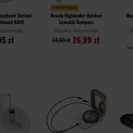
LETNIA WYPRZEDAŻ
copybook Tactical
Busola Highlander Outdoor
Map
r Round NATO
Lensatic Compass
Natychmiast
Wysyłka:
Natychmiast
W
95 zł
26,99 zł
34,99 zł
Sug
SZYKA
DO KOSZYKA
Dodaj
Dodaj
Porównaj
Porówn
do
do
schowka
schowka