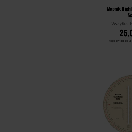
Mapnik High
S
Wysyłka:
25,
Sugerowana cena
DO KO
Porównaj