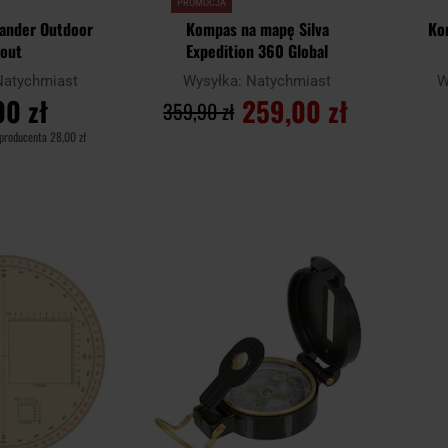
PROMOCJA
lander Outdoor
Kompas na mapę Silva
Ko
cout
Expedition 360 Global
Natychmiast
Wysyłka:
Natychmiast
W
00 zł
259,00 zł
359,90 zł
 producenta
28,00 zł
SZYKA
DO KOSZYKA
Dodaj
Dodaj
Porównaj
Porówn
do
do
schowka
schowka