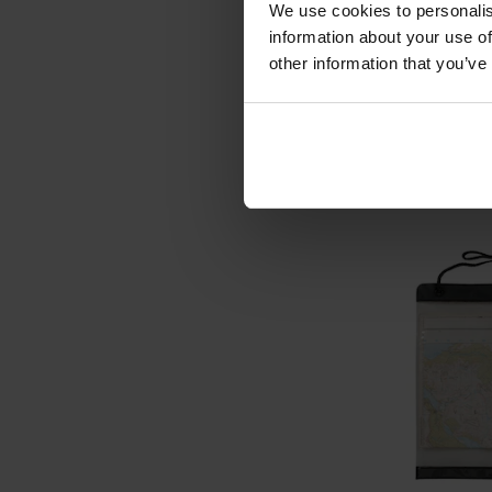
Kompas mapowy 
We use cookies to personalis
S -
information about your use of
Wysyłka:
other information that you’ve
299,
Sugerowana cena 
DO KO
Porównaj