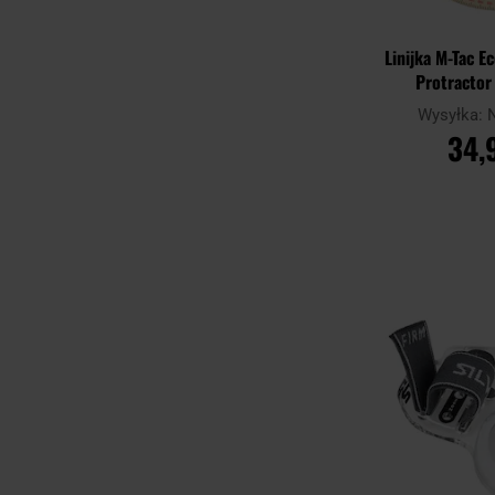
Linijka M-Tac E
Protracto
Wysyłka:
34,
DO KO
Porównaj