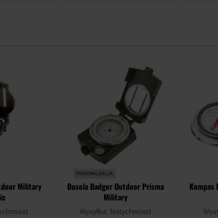
Dodaj
Dodaj
do
do
schowka
schowka
PERSONALIZACJA
door Military
Busola Badger Outdoor Prisma
Kompas H
ic
Military
ychmiast
Wysyłka:
Natychmiast
Wys