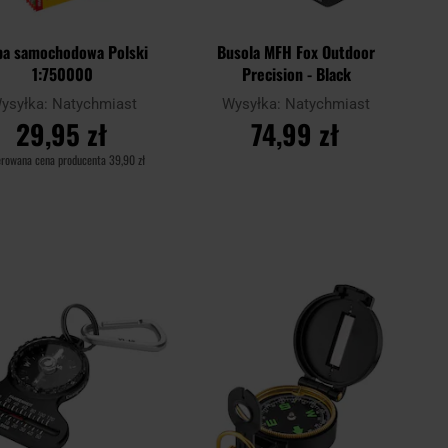
a samochodowa Polski
Busola MFH Fox Outdoor
1:750000
Precision - Black
ysyłka:
Natychmiast
Wysyłka:
Natychmiast
29,95 zł
74,99 zł
erowana cena producenta
39,90 zł
DO KOSZYKA
DO KOSZYKA
Dodaj
Doda
aj
Porównaj
do
do
schowka
scho