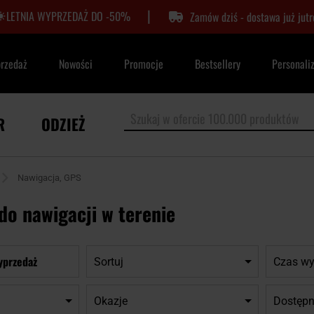
|
LETNIA WYPRZEDAŻ DO -50%
Zamów dziś - dostawa już jutr
przedaż
Nowości
Promocje
Bestsellery
Personali
R
ODZIEŻ
Nawigacja, GPS
do nawigacji w terenie
yprzedaż
Sortuj
Czas wy
Okazje
Dostępn