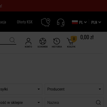
o!
zacja
Oferty KSK
PL
PLN
0,00 zł
0
KONTO
SCHOWEK
HISTORIA
KOSZYK
syłki
Producent
Nazwa:
Filtr
ość w sklepie