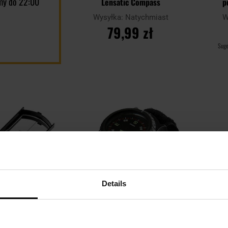
my do 22:00
Lensatic Compass
p
Wysyłka:
Natychmiast
W
79,99 zł
Sug
DO KOSZYKA
Dodaj
Dodaj
Porównaj
Porówn
do
do
schowka
schowka
Details