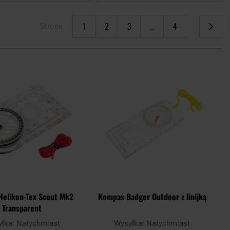
Aktualnie czytasz stronę
1
2
3
4
Strona
Strona
Strona
Strona
Strona
Następne
Dodaj
Doda
do
do
schowka
scho
elikon-Tex Scout Mk2
Kompas Badger Outdoor z linijką
Transparent
yłka:
Natychmiast
Wysyłka:
Natychmiast