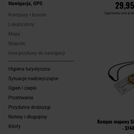
29,95
Nawigacja, GPS
Sugerowana cena pro
Kompasy i busole
Lokalizatory
DO KOSZ
Mapy
Porównaj
Mapniki
Inne przybory do nawigacji
Higiena turystyczna
Sytuacje nadzwyczajne
Ogień i ciepło
Przetrwanie
Przydatne drobiazgi
Notesy i długopisy
Kompas mapowy Sil
Kilofy
- 374