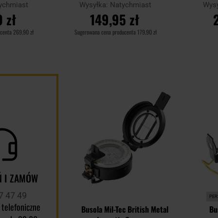
ychmiast
Wysyłka:
Natychmiast
Wys
 zł
149,95 zł
ucenta
269,90 zł
Sugerowana cena producenta
179,90 zł
YKA
DO KOSZYKA
D
Dodaj
Porównaj
Porównaj
do
schowka
 I ZAMÓW
7 47 49
PER
 telefoniczne
Busola Mil-Tec British Metal
Bu