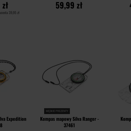
 zł
59,99 zł
ducenta
39,95 zł
YKA
DO KOSZYKA
D
Dodaj
Dodaj
Porównaj
Porównaj
do
do
schowka
schowka
MĘSKIE PREZENTY
va Expedition
Kompas mapowy Silva Ranger -
Kompa
48
37461