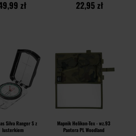
49,99 zł
22,95 zł
O KOSZYKA
DO KOSZYKA
Dodaj
Dodaj
Porównaj
do
do
schowka
schowk
s Silva Ranger S z
Mapnik Helikon-Tex - wz.93
lusterkiem
Pantera PL Woodland