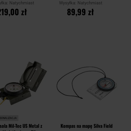
yłka:
Natychmiast
Wysyłka:
Natychmiast
219,00 zł
89,99 zł
O KOSZYKA
DO KOSZYKA
Dodaj
Doda
Porównaj
do
do
schowka
scho
SONALIZACJA
sola Mil-Tec US Metal z
Kompas na mapę Silva Field