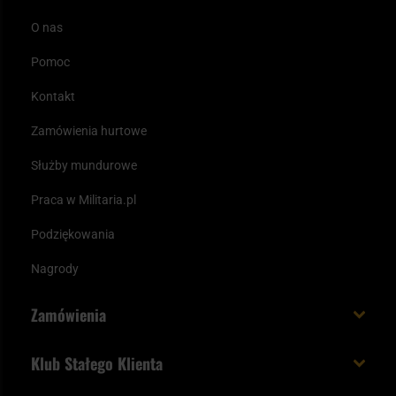
Łatwość użycia
— produkty są bardzo łatwe w użyciu.
O nas
Pułapki można bez trudu ustawić w ogrodzie, domu czy
Pomoc
na tarasie, a spraye są gotowe do użycia natychmiast po
Kontakt
zakupie.
Zamówienia hurtowe
Służby mundurowe
Praca w Militaria.pl
Podziękowania
Nagrody
Zamówienia
Koszt i czas dostawy
Klub Stałego Klienta
Zamów do 23:00 - dostawa jutro!