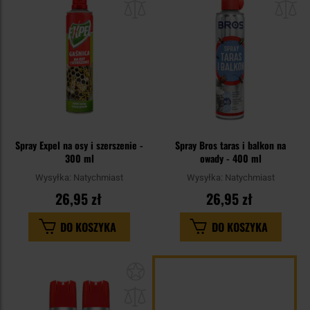
schowka
sc
Spray Expel na osy i szerszenie -
Spray Bros taras i balkon na
300 ml
owady - 400 ml
Wysyłka:
Natychmiast
Wysyłka:
Natychmiast
26,95 zł
26,95 zł
DO KOSZYKA
DO KOSZYKA
Dodaj
do
schowka