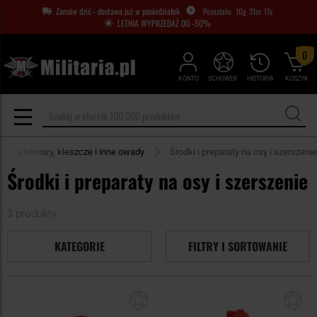
Zamów dziś - dostawa już w poniedziałek
10
g
31
m
17
s
LETNIA WYPRZEDAŻ DO -50%
0
KONTO
SCHOWEK
HISTORIA
KOSZYK
dki na komary, kleszcze i inne owady
Środki i preparaty na osy i szerszenie
Środki i preparaty na osy i szerszenie
3 produkty
KATEGORIE
FILTRY I SORTOWANIE
Dodaj
Do
do
do