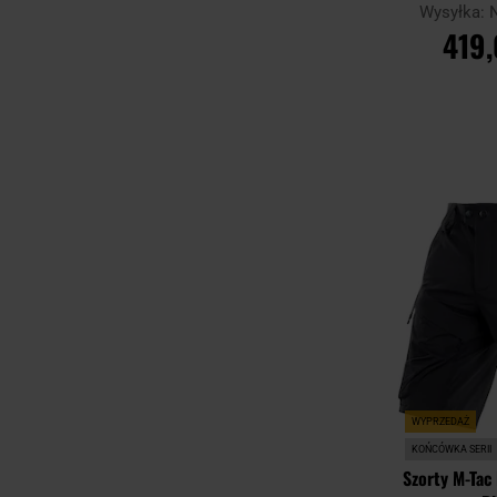
Wysyłka:
419,
DO KO
Porównaj
WYPRZEDAŻ
KOŃCÓWKA SERII
Szorty M-Tac