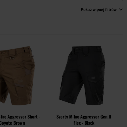
Pokaż więcej filtrów
Dodaj
Doda
do
do
schowka
scho
-Tac Aggressor Short -
Szorty M-Tac Aggressor Gen.II
Coyote Brown
Flex - Black