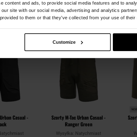
e content and ads, to provide social media features and to analy
95 zł
139,95 zł
 our site with our social media, advertising and analytics partn
 provided to them or that they’ve collected from your use of their
SZYKA
DO KOSZYKA
Dodaj
Dodaj
Porównaj
Porówn
Customize
do
do
schowka
schowka
NO
 Urban Casual -
Szorty M-Tac Urban Casual -
Szor
lack
Ranger Green
Natychmiast
Wysyłka:
Natychmiast
W