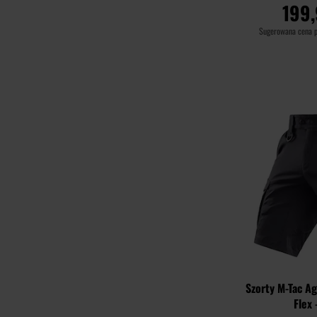
199,
Sugerowana cena 
DO KO
Porównaj
Szorty M-Tac 
Flex 