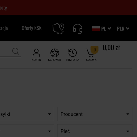
botę
zacja
Oferty KSK
PL
PLN
0,00 zł
0
KONTO
SCHOWEK
HISTORIA
KOSZYK
syłki
Producent
r
Płeć