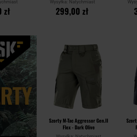
ychmiast
Wysyłka:
Natychmiast
Wys
 zł
299,00 zł
YKA
DO KOSZYKA
D
Dodaj
Porównaj
Porównaj
do
schowka
Szorty M-Tac Aggressor Gen.II
Szort
Flex - Dark Olive
Wysyłka:
Natychmiast
W