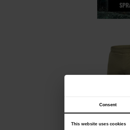
Consent
NOWOŚĆ
Szorty M-Tac St
This website uses cookies
Wysyłka: