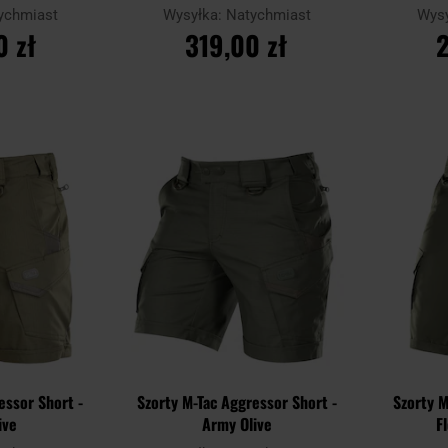
ychmiast
Wysyłka:
Natychmiast
Wys
0 zł
319,00 zł
2
YKA
DO KOSZYKA
D
Dodaj
Dodaj
Porównaj
Porównaj
do
do
schowka
schowka
essor Short -
Szorty M-Tac Aggressor Short -
Szorty M
ive
Army Olive
F