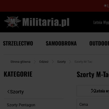
Letnia Wy
STRZELECTWO
SAMOOBRONA
OUTDOO
Strona główna
Odzież
Szorty
Szorty M-Tac
KATEGORIE
Szorty M-Ta
Letnia w
Szorty
Cena
Szorty Pentagon