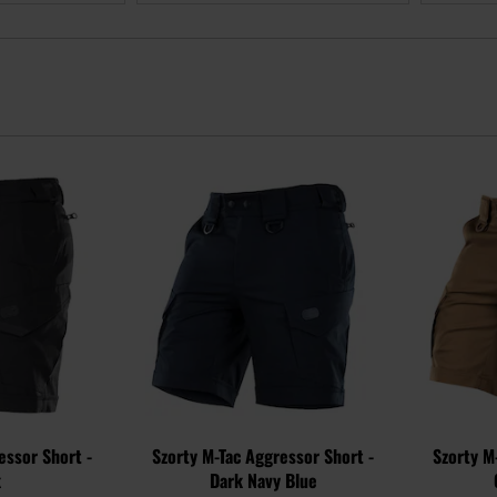
Dodaj
Dodaj
do
do
schowka
schowka
essor Short -
Szorty M-Tac Aggressor Short -
Szorty M
k
Dark Navy Blue