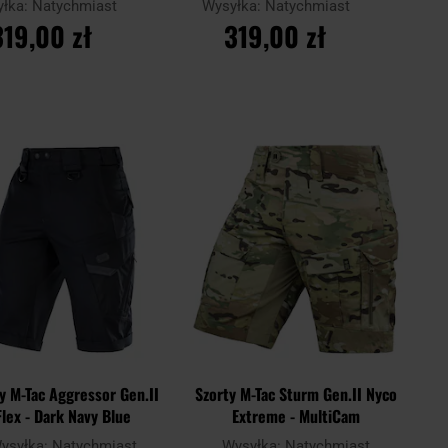
yłka:
Natychmiast
Wysyłka:
Natychmiast
319,00 zł
319,00 zł
O KOSZYKA
DO KOSZYKA
Dodaj
Doda
Porównaj
do
do
schowka
scho
y M-Tac Aggressor Gen.II
Szorty M-Tac Sturm Gen.II Nyco
Flex - Dark Navy Blue
Extreme - MultiCam
ysyłka:
Natychmiast
Wysyłka:
Natychmiast