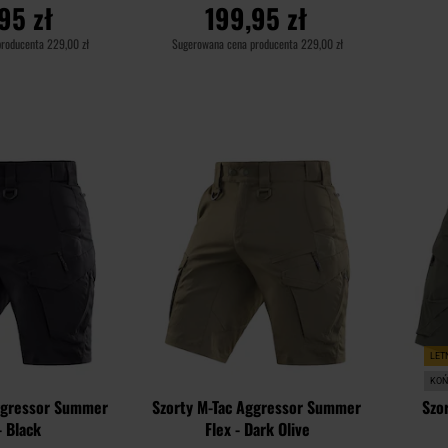
95 zł
199,95 zł
producenta
229,00 zł
Sugerowana cena producenta
229,00 zł
SZYKA
DO KOSZYKA
Dodaj
Dodaj
Porównaj
Porówn
do
do
schowka
schowka
LET
KOŃ
Aggressor Summer
Szorty M-Tac Aggressor Summer
Szo
- Black
Flex - Dark Olive