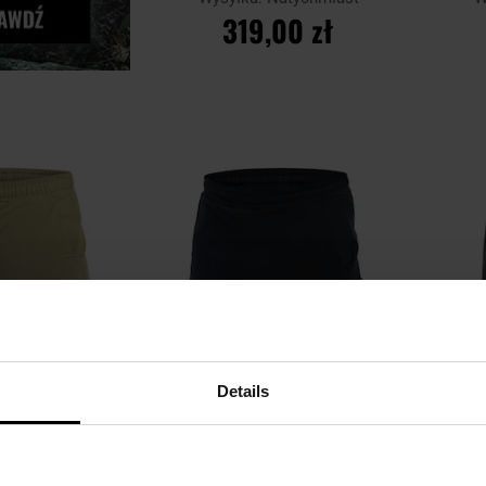
319,00 zł
DO KOSZYKA
Porównaj
Porówn
Dodaj
Dodaj
do
do
schowka
schowka
Details
NOWOŚĆ
NO
ealth Active - Tan
Szorty M-Tac Stealth Active -
Szor
Dark Navy Blue
Natychmiast
Wysyłka:
Natychmiast
W