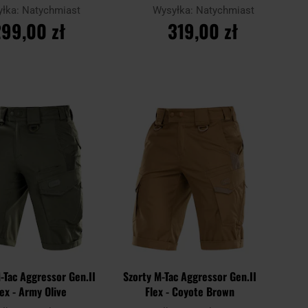
yłka:
Natychmiast
Wysyłka:
Natychmiast
99,00 zł
319,00 zł
O KOSZYKA
DO KOSZYKA
Dodaj
Dodaj
Porównaj
do
do
schowka
schowk
-Tac Aggressor Gen.II
Szorty M-Tac Aggressor Gen.II
lex - Army Olive
Flex - Coyote Brown