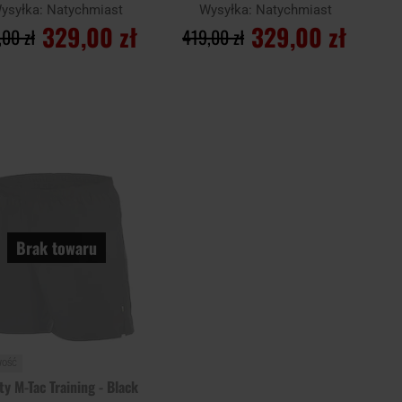
ysyłka:
Natychmiast
Wysyłka:
Natychmiast
329,00 zł
329,00 zł
,00 zł
419,00 zł
DO KOSZYKA
DO KOSZYKA
Dodaj
aj
Porównaj
do
schowka
Brak towaru
WOŚĆ
ty M-Tac Training - Black