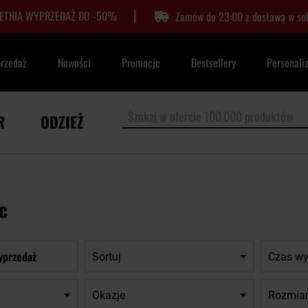
|
LETNIA WYPRZEDAŻ DO -50%
Zamów do 23:00 z dostawą w so
przedaż
Nowości
Promocje
Bestsellery
Personali
R
ODZIEŻ
c
yprzedaż
Sortuj
Czas wy
Okazje
Rozmia