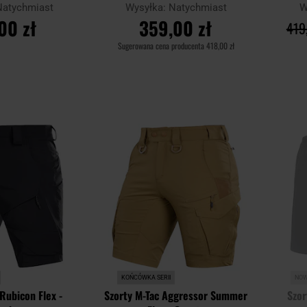
Natychmiast
Wysyłka:
Natychmiast
W
00 zł
359,00 zł
419
Sugerowana cena producenta
418,00 zł
SZYKA
DO KOSZYKA
Dodaj
Dodaj
Porównaj
Porówn
do
do
schowka
schowka
KOŃCÓWKA SERII
NO
 Rubicon Flex -
Szorty M-Tac Aggressor Summer
Szor