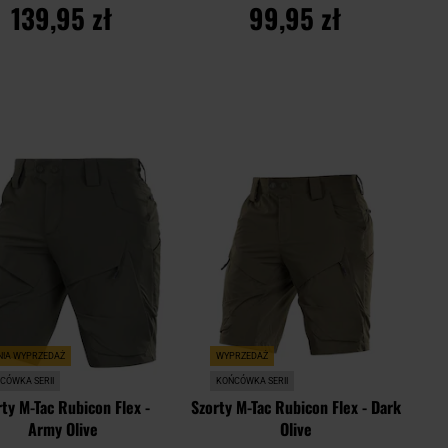
139,95 zł
99,95 zł
DO KOSZYKA
DO KOSZYKA
Dodaj
Doda
aj
Porównaj
do
do
schowka
scho
NIA WYPRZEDAŻ
WYPRZEDAŻ
CÓWKA SERII
KOŃCÓWKA SERII
rty M-Tac Rubicon Flex -
Szorty M-Tac Rubicon Flex - Dark
Army Olive
Olive