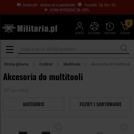
Zamów dziś - dostawa już w poniedziałek
12
g
08
m
25
s
LETNIA WYPRZEDAŻ DO -50%
0
KONTO
SCHOWEK
HISTORIA
KOSZYK
Strona główna
Outdoor
Multitoole
Akcesoria do multitooli
Akcesoria do multitooli
103 produkty
KATEGORIE
FILTRY I SORTOWANIE
Dodaj
Do
do
do