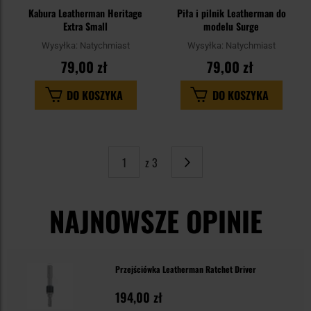
Kabura Leatherman Heritage
Piła i pilnik Leatherman do
Extra Small
modelu Surge
Wysyłka:
Natychmiast
Wysyłka:
Natychmiast
79,00 zł
79,00 zł
DO KOSZYKA
DO KOSZYKA
z 3
Strona
Następne
NAJNOWSZE OPINIE
Przejściówka Leatherman Ratchet Driver
194,00 zł