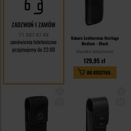
ZADZWOŃ I ZAMÓW
71 347 47 49
Kabura Leatherman Heritage
zamówienia telefoniczne
Medium - Black
przyjmujemy do 22:00
Wysyłka:
Natychmiast
129,95 zł
DO KOSZYKA
Dodaj
Do
do
do
schowka
sc