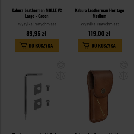
Kabura Leatherman MOLLE V2
Kabura Leatherman Heritage
Large - Green
Medium
Wysyłka:
Natychmiast
Wysyłka:
Natychmiast
89,95 zł
119,00 zł
DO KOSZYKA
DO KOSZYKA
Dodaj
Do
do
do
schowka
sc