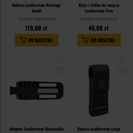
Kabura Leatherman Heritage
Klips i kółko do smyczy
Small
Leatherman Free
Wysyłka:
Natychmiast
Wysyłka:
Natychmiast
119,00 zł
49,00 zł
DO KOSZYKA
DO KOSZYKA
Dodaj
Do
do
do
schowka
sc
Adapter Leatherman Removable
Kabura Leatherman Large