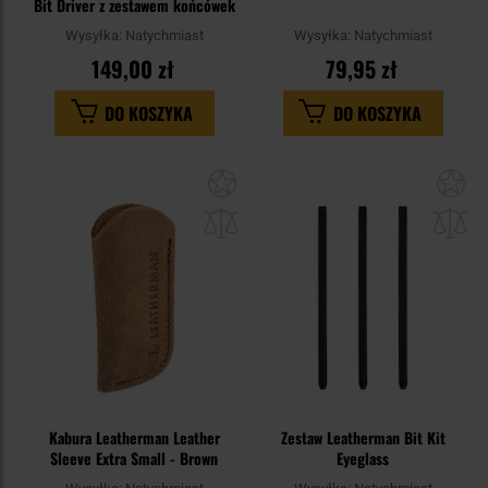
Bit Driver z zestawem końcówek
Wysyłka:
Natychmiast
Wysyłka:
Natychmiast
149,00 zł
79,95 zł
DO KOSZYKA
DO KOSZYKA
Dodaj
Do
do
do
schowka
sc
Kabura Leatherman Leather
Zestaw Leatherman Bit Kit
Sleeve Extra Small - Brown
Eyeglass