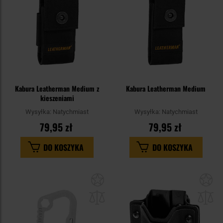
Kabura Leatherman Medium z
Kabura Leatherman Medium
kieszeniami
Wysyłka:
Natychmiast
Wysyłka:
Natychmiast
79,95 zł
79,95 zł
DO KOSZYKA
DO KOSZYKA
Dodaj
Do
do
do
schowka
sc