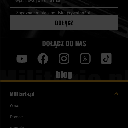
nasz
Militaria.pl.
newsletter:
Zapoznałem się z
polityką prywatności
DOŁĄCZ
DOŁĄCZ DO NAS
y
f
i
t
tt
Blog
O nas
Pomoc