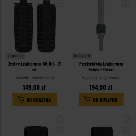
schowka
sc
BESTSELLER
BESTSELLER
Zestaw Leatherman Bit Kit - 21
Przejściówka Leatherman
szt.
Ratchet Driver
Wysyłka:
Natychmiast
Wysyłka:
Natychmiast
149,00 zł
194,00 zł
DO KOSZYKA
DO KOSZYKA
Dodaj
Do
do
do
schowka
sc