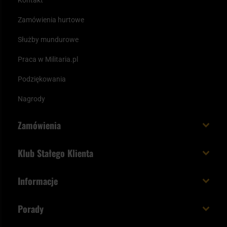
Kontakt
Zamówienia hurtowe
Służby mundurowe
Praca w Militaria.pl
Podziękowania
Nagrody
Zamówienia
Koszt i czas dostawy
Klub Stałego Klienta
Zamów do 23:00 - dostawa jutro!
Co zyskujesz z kontem KSK
Informacje
Paczka w weekend
Jak wykorzystać punkty KSK
Regulamin
Status zamówienia
Porady
Unboxing Militaria.pl
Cookies
Sposoby płatności