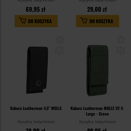
Wysyłka:
Natychmiast
Wysyłka:
Natychmiast
69,95 zł
29,00 zł
DO KOSZYKA
DO KOSZYKA
Dodaj
Do
do
do
schowka
sc
Kabura Leatherman 4,5" MOLLE
Kabura Leatherman MOLLE V2 X-
Large - Green
Wysyłka:
Natychmiast
Wysyłka:
Natychmiast
79,00 zł
89,95 zł