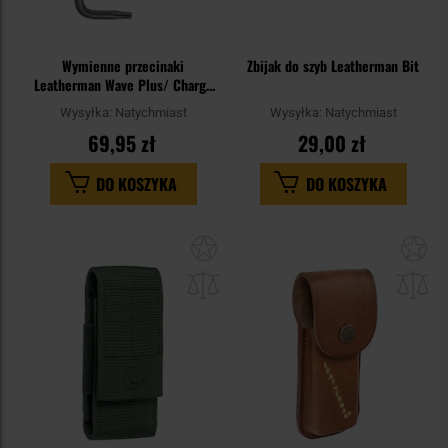
Wymienne przecinaki
Zbijak do szyb Leatherman Bit
Leatherman Wave Plus/ Charge
Plus/ Free/ OHT/ Super Tool
Wysyłka:
Natychmiast
Wysyłka:
Natychmiast
300/ Surge/ Rebar/ MUT/ Signal
69,95 zł
29,00 zł
- Black
DO KOSZYKA
DO KOSZYKA
Dodaj
Do
do
do
schowka
sc