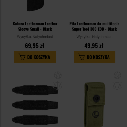
Kabura Leatherman Leather
Piła Leatherman do multitoola
Sleeve Small - Black
Super Tool 300 EOD - Black
Wysyłka:
Natychmiast
Wysyłka:
Natychmiast
69,95 zł
49,95 zł
DO KOSZYKA
DO KOSZYKA
Dodaj
Do
do
do
schowka
sc