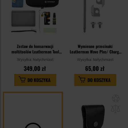
Zestaw do konserwacji
Wymienne przecinaki
multitoolów Leatherman Tool
Leatherman Wave Plus/ Charge
Maintenance Kit - Black
Plus/ Free/ OHT/ Super Tool
Wysyłka:
Natychmiast
Wysyłka:
Natychmiast
300/ Surge/ Rebar/ MUT/ Signal
349,00 zł
65,00 zł
DO KOSZYKA
DO KOSZYKA
Dod
do
sc