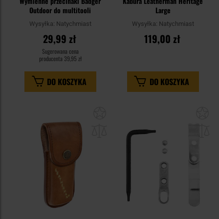
Wymienne przecinaki Badger
Kabura Leatherman Heritage
Outdoor do multitooli
Large
Wysyłka:
Natychmiast
Wysyłka:
Natychmiast
29,99 zł
119,00 zł
Sugerowana cena
producenta
39,95 zł
DO KOSZYKA
DO KOSZYKA
Dodaj
Do
do
do
schowka
sc