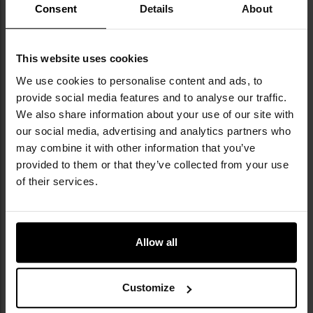
Consent
Details
About
Dodaj
Do
do
do
schowka
sc
This website uses cookies
We use cookies to personalise content and ads, to
provide social media features and to analyse our traffic.
We also share information about your use of our site with
our social media, advertising and analytics partners who
may combine it with other information that you’ve
provided to them or that they’ve collected from your use
of their services.
Zestaw Leatherman Bit Kit MUT
Krzesiwo-gwizdek do multitoola
Leatherman Signal
Wysyłka:
Natychmiast
Wysyłka:
Natychmiast
65,00 zł
45,00 zł
Allow all
DO KOSZYKA
DO KOSZYKA
Customize