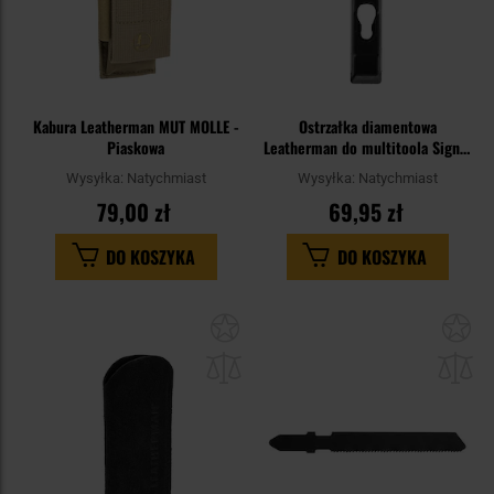
Kabura Leatherman MUT MOLLE -
Ostrzałka diamentowa
Piaskowa
Leatherman do multitoola Signal
- Black
Wysyłka:
Natychmiast
Wysyłka:
Natychmiast
79,00 zł
69,95 zł
DO KOSZYKA
DO KOSZYKA
Dodaj
Do
do
do
schowka
sc