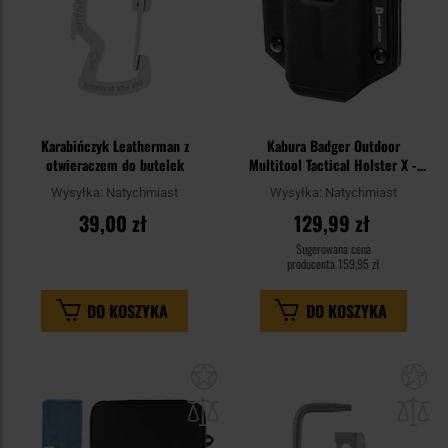
Karabińczyk Leatherman z
Kabura Badger Outdoor
otwieraczem do butelek
Multitool Tactical Holster X -
Black
Wysyłka:
Natychmiast
Wysyłka:
Natychmiast
39,00 zł
129,99 zł
Sugerowana cena
producenta
159,95 zł
DO KOSZYKA
DO KOSZYKA
Dodaj
Do
do
do
schowka
sc