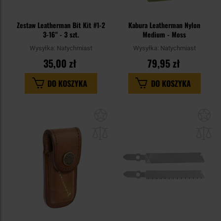
Zestaw Leatherman Bit Kit #1-2
Kabura Leatherman Nylon
3-16" - 3 szt.
Medium - Moss
Wysyłka:
Natychmiast
Wysyłka:
Natychmiast
35,00 zł
79,95 zł
DO KOSZYKA
DO KOSZYKA
Dodaj
Do
do
do
schowka
sc