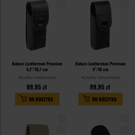
schowka
sc
Kabura Leatherman Premium
Kabura Leatherman Premium
4,2"/10,7 cm
4"/10 cm
Wysyłka:
Natychmiast
Wysyłka:
Natychmiast
99,95 zł
99,95 zł
DO KOSZYKA
DO KOSZYKA
Dodaj
Do
do
do
schowka
sc