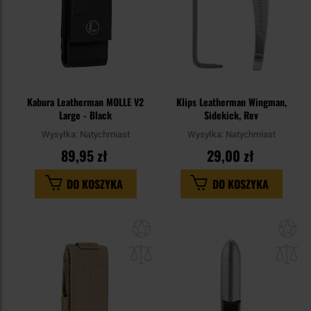
Kabura Leatherman MOLLE V2
Klips Leatherman Wingman,
Large - Black
Sidekick, Rev
Wysyłka:
Natychmiast
Wysyłka:
Natychmiast
89,95 zł
29,00 zł
DO KOSZYKA
DO KOSZYKA
Dodaj
Do
do
do
schowka
sc