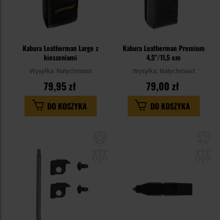
Kabura Leatherman Large z
Kabura Leatherman Premium
kieszeniami
4,5"/11,5 cm
Wysyłka:
Natychmiast
Wysyłka:
Natychmiast
79,95 zł
79,00 zł
DO KOSZYKA
DO KOSZYKA
Dodaj
Do
do
do
schowka
sc