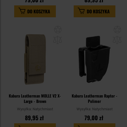
DO KOSZYKA
DO KOSZYKA
Dodaj
Do
do
do
schowka
sc
Kabura Leatherman MOLLE V2 X-
Kabura Leatherman Raptor -
Large - Brown
Polimer
Wysyłka:
Natychmiast
Wysyłka:
Natychmiast
89,95 zł
79,00 zł