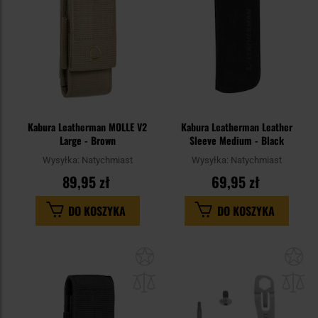
Kabura Leatherman MOLLE V2
Kabura Leatherman Leather
Large - Brown
Sleeve Medium - Black
Wysyłka:
Natychmiast
Wysyłka:
Natychmiast
89,95 zł
69,95 zł
DO KOSZYKA
DO KOSZYKA
Dodaj
Do
do
do
schowka
sc