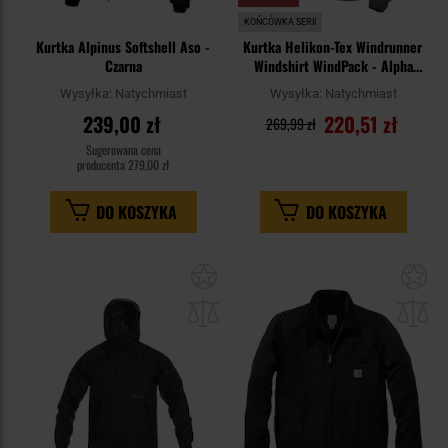
KOŃCÓWKA SERII
Kurtka Alpinus Softshell Aso -
Kurtka Helikon-Tex Windrunner
Czarna
Windshirt WindPack - Alpha
Green
Wysyłka:
Natychmiast
Wysyłka:
Natychmiast
239,00 zł
220,51 zł
269,99 zł
Sugerowana cena
producenta
279,00 zł
DO KOSZYKA
DO KOSZYKA
Dodaj
Do
do
do
schowka
sc