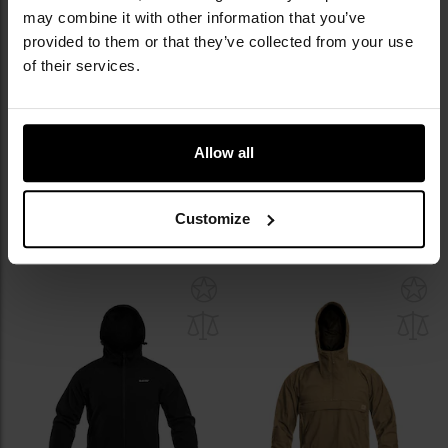
may combine it with other information that you’ve
BESTSELLER
provided to them or that they’ve collected from your use
Kurtka Mil-Tec MA-1 US Flight
Kurtka Carinthia G-Loft ISG 2.0 -
of their services.
Jacket - Black
Olive
Wysyłka:
Natychmiast
Wysyłka:
Natychmiast
159,99 zł
1 299,00 zł
Allow all
Sugerowana cena
Sugerowana cena
producenta
169,99 zł
producenta
1 499,00 zł
Customize
DO KOSZYKA
DO KOSZYKA
Dodaj
Do
do
do
schowka
sc