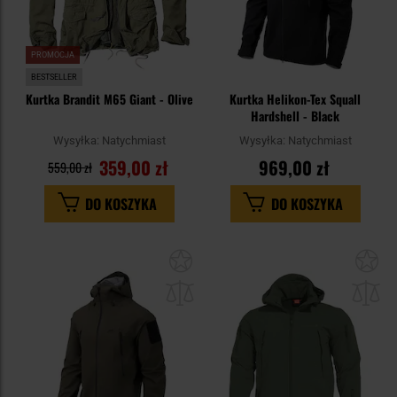
PROMOCJA
BESTSELLER
Kurtka Brandit M65 Giant - Olive
Kurtka Helikon-Tex Squall
Hardshell - Black
Wysyłka:
Natychmiast
Wysyłka:
Natychmiast
359,00 zł
969,00 zł
559,00 zł
DO KOSZYKA
DO KOSZYKA
Dodaj
Do
do
do
schowka
sc