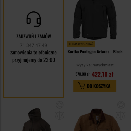
ZADZWOŃ I ZAMÓW
71 347 47 49
LETNIA WYPRZEDAŻ
zamówienia telefoniczne
Kurtka Pentagon Artaxes - Black
przyjmujemy do 22:00
Wysyłka:
Natychmiast
422,10 zł
570,00 zł
DO KOSZYKA
Dodaj
Do
do
do
schowka
sc