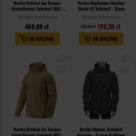
Kurtka Helikon-Tex Trooper
Kurtka Highlander Outdoor
StormStretch Softshell MK2 -
Shield V2 Softshell - Black
Taiga Green
Wysyłka:
Natychmiast
Wysyłka:
Natychmiast
469,00 zł
195,30 zł
279,00 zł
DO KOSZYKA
DO KOSZYKA
Dodaj
Do
do
do
schowka
sc
Kurtka Helikon-Tex Trooper
Kurtka Alpinus Softshell
StormStretch Softshell MK2 -
Roignais - Czarna/Grafitowa