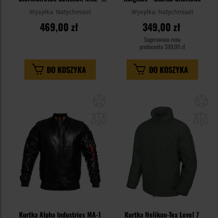
Coyote
Wysyłka:
Natychmiast
Wysyłka:
Natychmiast
469,00 zł
349,00 zł
Sugerowana cena
producenta
399,00 zł
DO KOSZYKA
DO KOSZYKA
Dodaj
Do
do
do
schowka
sc
Kurtka Alpha Industries MA-1
Kurtka Helikon-Tex Level 7