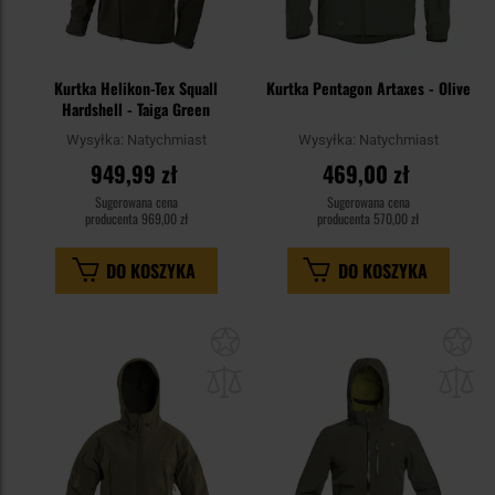
Kurtka Helikon-Tex Squall
Kurtka Pentagon Artaxes - Olive
Hardshell - Taiga Green
Wysyłka:
Natychmiast
Wysyłka:
Natychmiast
949,99 zł
469,00 zł
Sugerowana cena
Sugerowana cena
producenta
969,00 zł
producenta
570,00 zł
DO KOSZYKA
DO KOSZYKA
Dodaj
Do
do
do
schowka
sc