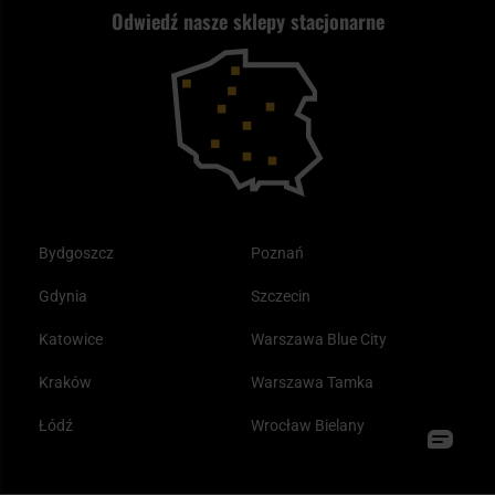
Odwiedź nasze sklepy stacjonarne
Samoobrona
Kupony i kody rabatowe
Reklamacje i gwarancja
Bushcraft - co to jest i jak zacząć?
Outdoor
Tax Free
Plecak ewakuacyjny preppersa
Odzież
Bydgoszcz
Poznań
Gdynia
Szczecin
Katowice
Warszawa Blue City
Kraków
Warszawa Tamka
Łódź
Wrocław Bielany