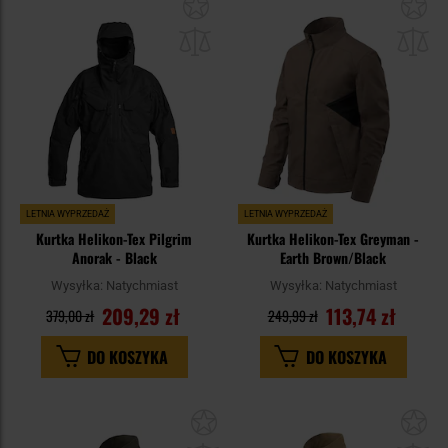
Dodaj
Do
do
do
schowka
sc
LETNIA WYPRZEDAŻ
LETNIA WYPRZEDAŻ
Kurtka Helikon-Tex Pilgrim
Kurtka Helikon-Tex Greyman -
Anorak - Black
Earth Brown/Black
Wysyłka:
Natychmiast
Wysyłka:
Natychmiast
209,29 zł
113,74 zł
379,00 zł
249,99 zł
DO KOSZYKA
DO KOSZYKA
Dodaj
Do
do
do