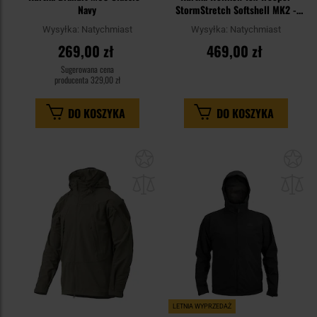
Navy
StormStretch Softshell MK2 -
Black
Wysyłka:
Natychmiast
Wysyłka:
Natychmiast
269,00 zł
469,00 zł
Sugerowana cena
producenta
329,00 zł
DO KOSZYKA
DO KOSZYKA
Dodaj
Do
do
do
schowka
sc
LETNIA WYPRZEDAŻ