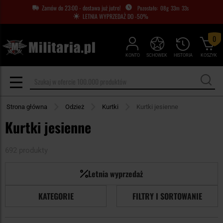
Zamów do 23:00 - dostawa już jutro!
08
g
33
m
32
s
LETNIA WYPRZEDAŻ DO -50%
0
KONTO
SCHOWEK
HISTORIA
KOSZYK
Strona główna
Odzież
Kurtki
Kurtki jesienne
Kurtki jesienne
692 produkty
Letnia wyprzedaż
KATEGORIE
FILTRY I SORTOWANIE