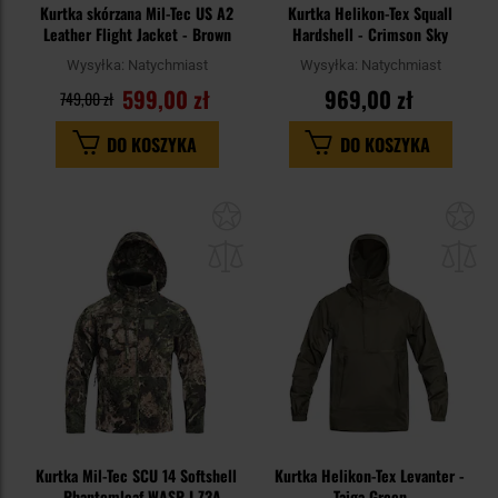
Kurtka skórzana Mil-Tec US A2
Kurtka Helikon-Tex Squall
Leather Flight Jacket - Brown
Hardshell - Crimson Sky
Wysyłka:
Natychmiast
Wysyłka:
Natychmiast
599,00 zł
969,00 zł
749,00 zł
DO KOSZYKA
DO KOSZYKA
Dodaj
Do
do
do
schowka
sc
Kurtka Mil-Tec SCU 14 Softshell
Kurtka Helikon-Tex Levanter -
- Phantomleaf WASP I Z3A
Taiga Green