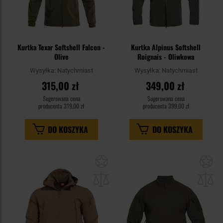
Kurtka Texar Softshell Falcon -
Kurtka Alpinus Softshell
Olive
Roignais - Oliwkowa
Wysyłka:
Natychmiast
Wysyłka:
Natychmiast
315,00 zł
349,00 zł
Sugerowana cena
Sugerowana cena
producenta
319,00 zł
producenta
399,00 zł
DO KOSZYKA
DO KOSZYKA
Dodaj
Do
do
do
schowka
sc