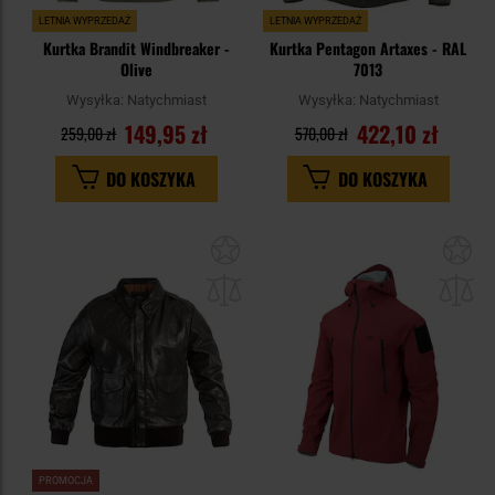
LETNIA WYPRZEDAŻ
LETNIA WYPRZEDAŻ
Kurtka Brandit Windbreaker -
Kurtka Pentagon Artaxes - RAL
Olive
7013
Wysyłka:
Natychmiast
Wysyłka:
Natychmiast
149,95 zł
422,10 zł
259,00 zł
570,00 zł
DO KOSZYKA
DO KOSZYKA
Dodaj
Do
do
do
schowka
sc
PROMOCJA