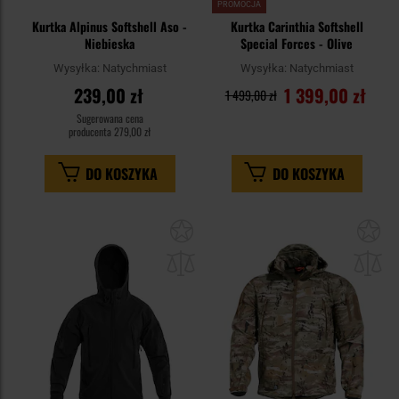
PROMOCJA
Kurtka Alpinus Softshell Aso -
Kurtka Carinthia Softshell
Niebieska
Special Forces - Olive
Wysyłka:
Natychmiast
Wysyłka:
Natychmiast
239,00 zł
1 399,00 zł
1 499,00 zł
Sugerowana cena
producenta
279,00 zł
DO KOSZYKA
DO KOSZYKA
Dodaj
Do
do
do
schowka
sc