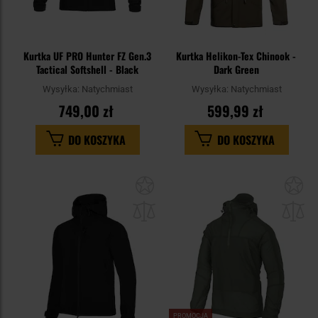
Kurtka UF PRO Hunter FZ Gen.3
Kurtka Helikon-Tex Chinook -
Tactical Softshell - Black
Dark Green
Wysyłka:
Natychmiast
Wysyłka:
Natychmiast
749,00 zł
599,99 zł
DO KOSZYKA
DO KOSZYKA
Dodaj
Do
do
do
schowka
sc
PROMOCJA