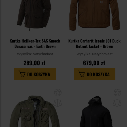
Kurtka Helikon-Tex SAS Smock
Kurtka Carhartt Iconic J01 Duck
Duracanvas - Earth Brown
Detroit Jacket - Brown
Wysyłka:
Natychmiast
Wysyłka:
Natychmiast
289,00 zł
679,00 zł
DO KOSZYKA
DO KOSZYKA
Dodaj
Do
do
do
schowka
sc