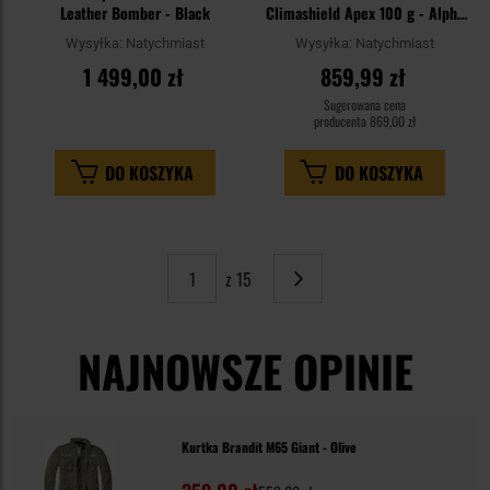
Leather Bomber - Black
Climashield Apex 100 g - Alpha
Green
Wysyłka:
Natychmiast
Wysyłka:
Natychmiast
1 499,00 zł
859,99 zł
Sugerowana cena
producenta
869,00 zł
DO KOSZYKA
DO KOSZYKA
z 15
Strona
Następne
NAJNOWSZE OPINIE
Kurtka Brandit M65 Giant - Olive