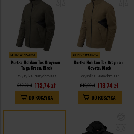
schowka
sc
LETNIA WYPRZEDAŻ
LETNIA WYPRZEDAŻ
Kurtka Helikon-Tex Greyman -
Kurtka Helikon-Tex Greyman -
Taiga Green/Black
Coyote/Black
Wysyłka:
Natychmiast
Wysyłka:
Natychmiast
113,74 zł
113,74 zł
249,99 zł
249,99 zł
DO KOSZYKA
DO KOSZYKA
Dod
do
sc