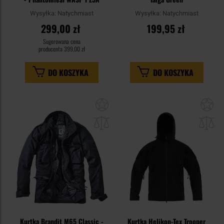
Wysyłka:
Natychmiast
Wysyłka:
Natychmiast
299,00 zł
199,95 zł
Sugerowana cena
producenta
399,00 zł
DO KOSZYKA
DO KOSZYKA
Dodaj
Do
do
do
schowka
sc
Kurtka Brandit M65 Classic -
Kurtka Helikon-Tex Trooper