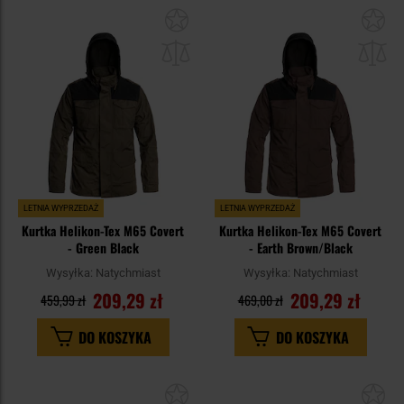
Dodaj
Do
do
do
schowka
sc
LETNIA WYPRZEDAŻ
LETNIA WYPRZEDAŻ
Kurtka Helikon-Tex M65 Covert
Kurtka Helikon-Tex M65 Covert
- Green Black
- Earth Brown/Black
Wysyłka:
Natychmiast
Wysyłka:
Natychmiast
209,29 zł
209,29 zł
459,99 zł
469,00 zł
DO KOSZYKA
DO KOSZYKA
Dodaj
Do