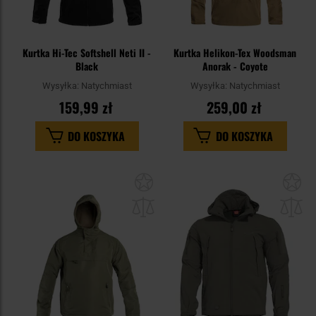
Kurtka Hi-Tec Softshell Neti II -
Kurtka Helikon-Tex Woodsman
Black
Anorak - Coyote
Wysyłka:
Natychmiast
Wysyłka:
Natychmiast
159,99 zł
259,00 zł
DO KOSZYKA
DO KOSZYKA
Dodaj
Do
do
do
schowka
sc