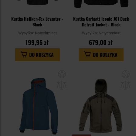
Kurtka Helikon-Tex Levanter -
Kurtka Carhartt Iconic J01 Duck
Black
Detroit Jacket - Black
Wysyłka:
Natychmiast
Wysyłka:
Natychmiast
199,95 zł
679,00 zł
DO KOSZYKA
DO KOSZYKA
Dodaj
Do
do
do
schowka
sc