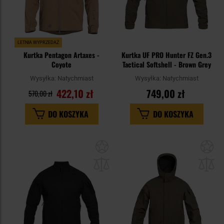
LETNIA WYPRZEDAŻ
Kurtka Pentagon Artaxes -
Kurtka UF PRO Hunter FZ Gen.3
Coyote
Tactical Softshell - Brown Grey
Wysyłka:
Natychmiast
Wysyłka:
Natychmiast
422,10 zł
749,00 zł
570,00 zł
DO KOSZYKA
DO KOSZYKA
Dodaj
Do
do
do
schowka
sc