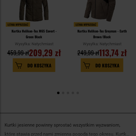
LETNIA WYPRZEDAŻ
LETNIA WYPRZEDAŻ
Kurtka Helikon-Tex M65 Covert -
Kurtka Helikon-Tex Greyman - Earth
Green Black
Brown/Black
Wysyłka: Natychmiast
Wysyłka: Natychmiast
209,29 zł
113,74 zł
459,99 zł
249,99 zł
DO KOSZYKA
DO KOSZYKA
Kurtki jesienne powinny sprostać wszystkim wyzwaniom,
które stawia przed nami zmienna pogoda tego okresu. Kurtka