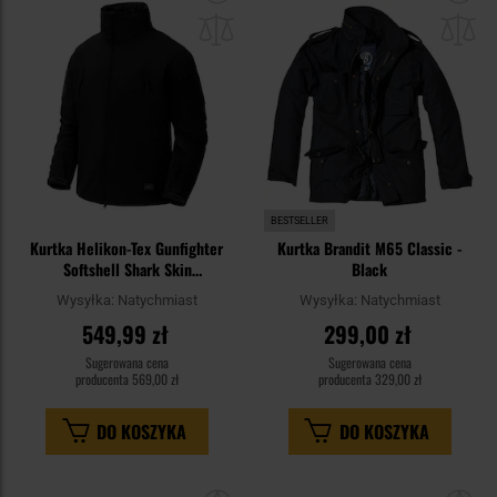
do
do
schowka
sc
BESTSELLER
Kurtka Helikon-Tex Gunfighter
Kurtka Brandit M65 Classic -
Softshell Shark Skin
Black
Windblocker - Black
Wysyłka:
Natychmiast
Wysyłka:
Natychmiast
549,99 zł
299,00 zł
Sugerowana cena
Sugerowana cena
producenta
569,00 zł
producenta
329,00 zł
DO KOSZYKA
DO KOSZYKA