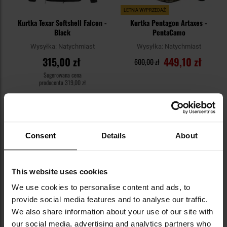
LETNIA WYPRZEDAŻ
Kurtka Texar Softshell Falcon -
Kurtka Pentagon Artaxes -
Black
PentaCamo
Wysyłka:
Natychmiast
Wysyłka:
Natychmiast
315,00 zł
449,10 zł
600,00 zł
Sugerowana cena
producenta
319,00 zł
DO KOSZYKA
DO KOSZYKA
Dodaj
Do
Consent
Details
About
do
do
schowka
sc
This website uses cookies
We use cookies to personalise content and ads, to
provide social media features and to analyse our traffic.
We also share information about your use of our site with
our social media, advertising and analytics partners who