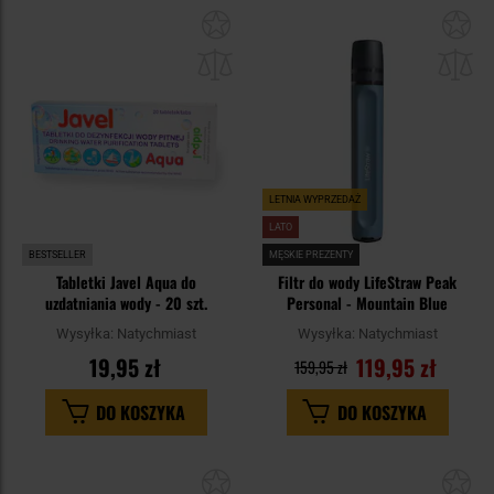
Dodaj
Do
do
do
schowka
sc
LETNIA WYPRZEDAŻ
LATO
BESTSELLER
MĘSKIE PREZENTY
Tabletki Javel Aqua do
Filtr do wody LifeStraw Peak
uzdatniania wody - 20 szt.
Personal - Mountain Blue
Wysyłka:
Natychmiast
Wysyłka:
Natychmiast
19,95 zł
119,95 zł
159,95 zł
DO KOSZYKA
DO KOSZYKA
Dodaj
Do