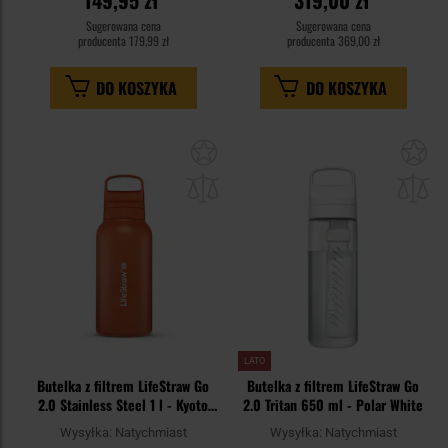
Sugerowana cena
Sugerowana cena
producenta
179,99 zł
producenta
369,00 zł
DO KOSZYKA
DO KOSZYKA
Dodaj
Do
do
do
schowka
sc
LATO
Butelka z filtrem LifeStraw Go
Butelka z filtrem LifeStraw Go
2.0 Stainless Steel 1 l - Kyoto
2.0 Tritan 650 ml - Polar White
Orange
Wysyłka:
Natychmiast
Wysyłka:
Natychmiast