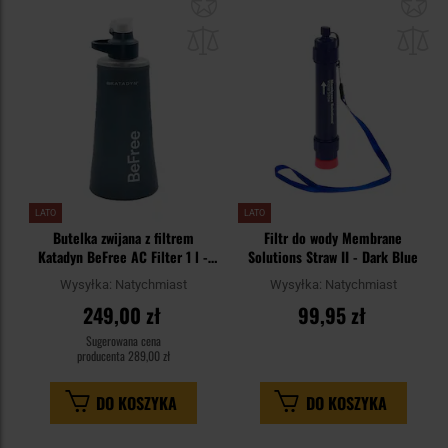
Dodaj
Do
do
do
schowka
sc
LATO
LATO
Butelka zwijana z filtrem
Filtr do wody Membrane
Katadyn BeFree AC Filter 1 l -
Solutions Straw II - Dark Blue
Slate Blue
Wysyłka:
Natychmiast
Wysyłka:
Natychmiast
249,00 zł
99,95 zł
Sugerowana cena
producenta
289,00 zł
DO KOSZYKA
DO KOSZYKA