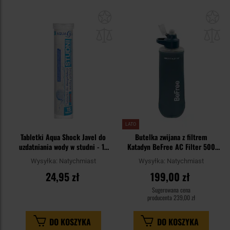
Dodaj
Do
do
do
schowka
sc
LATO
Tabletki Aqua Shock Javel do
Butelka zwijana z filtrem
uzdatniania wody w studni - 15
Katadyn BeFree AC Filter 500
szt.
ml - Slate Blue
Wysyłka:
Natychmiast
Wysyłka:
Natychmiast
24,95 zł
199,00 zł
Sugerowana cena
producenta
239,00 zł
DO KOSZYKA
DO KOSZYKA