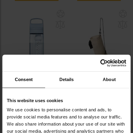
Dodaj
Do
do
do
schowka
sc
LATO
Consent
Details
About
Butelka z filtrem LifeStraw Go
Filtr do wody Helikon-Tex
2.0 Tritan 650 ml - Icelandic
Survival
Blue
Wysyłka:
Natychmiast
Wysyłka:
Natychmiast
This website uses cookies
219,00 zł
49,95 zł
We use cookies to personalise content and ads, to
Sugerowana cena
provide social media features and to analyse our traffic.
producenta
239,00 zł
We also share information about your use of our site with
DO KOSZYKA
DO KOSZYKA
our social media, advertising and analytics partners who