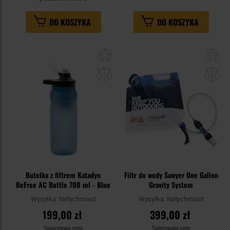
DO KOSZYKA
DO KOSZYKA
Dodaj
Do
do
do
schowka
sc
Butelka z filtrem Katadyn
Filtr do wody Sawyer One Gallon
BeFree AC Bottle 700 ml - Blue
Gravity System
Wysyłka:
Natychmiast
Wysyłka:
Natychmiast
199,00 zł
399,00 zł
Sugerowana cena
Sugerowana cena