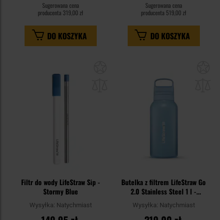
Sugerowana cena
Sugerowana cena
producenta
319,00 zł
producenta
519,00 zł
DO KOSZYKA
DO KOSZYKA
Dodaj
Do
do
do
schowka
sc
Filtr do wody LifeStraw Sip -
Butelka z filtrem LifeStraw Go
Stormy Blue
2.0 Stainless Steel 1 l -
Icelandic Blue
Wysyłka:
Natychmiast
Wysyłka:
Natychmiast
149,95 zł
319,00 zł