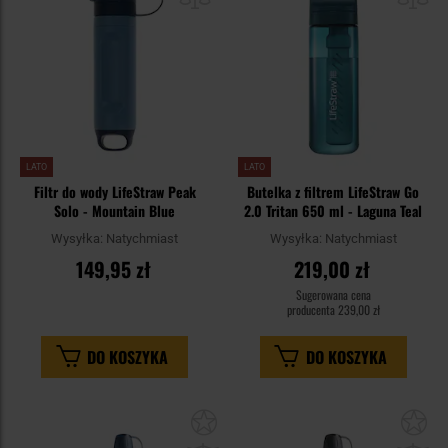
LATO
LATO
Filtr do wody LifeStraw Peak
Butelka z filtrem LifeStraw Go
Solo - Mountain Blue
2.0 Tritan 650 ml - Laguna Teal
Wysyłka:
Natychmiast
Wysyłka:
Natychmiast
149,95 zł
219,00 zł
Sugerowana cena
producenta
239,00 zł
DO KOSZYKA
DO KOSZYKA
Dodaj
Do
do
do