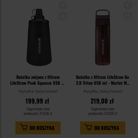
Dodaj
Do
do
do
schowka
sc
Butelka zwijana z filtrem
Butelka z filtrem LifeStraw Go
LifeStraw Peak Squeeze 650 ml
2.0 Tritan 650 ml - Merlot Me
- Dark Gray
Away
Wysyłka:
Natychmiast
Wysyłka:
Natychmiast
199,99 zł
219,00 zł
Sugerowana cena
Sugerowana cena
producenta
219,00 zł
producenta
239,00 zł
DO KOSZYKA
DO KOSZYKA