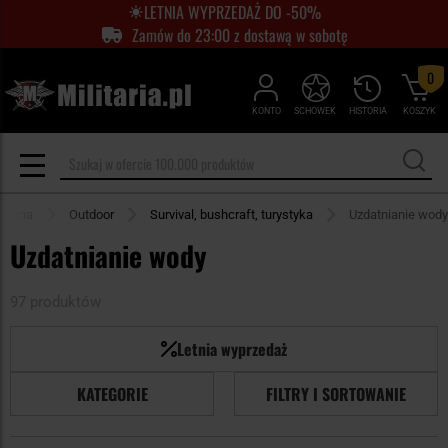
LETNIA WYPRZEDAŻ DO -50%
Zamów do 23:00 z dostawą w sobotę
0
KONTO
SCHOWEK
HISTORIA
KOSZYK
główna
Outdoor
Survival, bushcraft, turystyka
Uzdatnianie wody
Uzdatnianie wody
97 produktów
Letnia wyprzedaż
KATEGORIE
FILTRY I SORTOWANIE