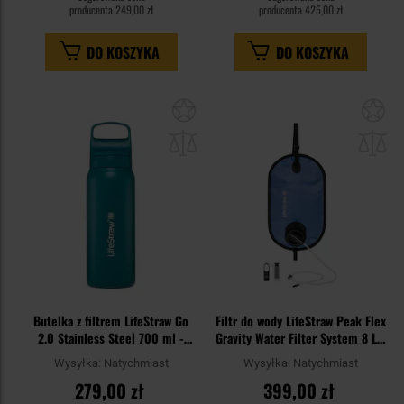
producenta
249,00 zł
producenta
425,00 zł
DO KOSZYKA
DO KOSZYKA
Dodaj
Do
do
do
schowka
sc
Butelka z filtrem LifeStraw Go
Filtr do wody LifeStraw Peak Flex
2.0 Stainless Steel 700 ml -
Gravity Water Filter System 8 L -
Laguna Teal
Mountain Blue
Wysyłka:
Natychmiast
Wysyłka:
Natychmiast
279,00 zł
399,00 zł