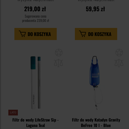
219,00 zł
59,95 zł
Sugerowana cena
producenta
239,00 zł
DO KOSZYKA
DO KOSZYKA
Dodaj
Do
do
do
schowka
sc
LATO
Filtr do wody LifeStraw Sip -
Filtr do wody Katadyn Gravity
Laguna Teal
BeFree 10 l - Blue