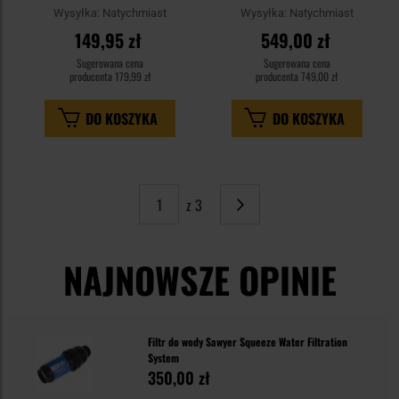
Wysyłka:
Natychmiast
Wysyłka:
Natychmiast
149,95 zł
549,00 zł
Sugerowana cena
Sugerowana cena
producenta
179,99 zł
producenta
749,00 zł
DO KOSZYKA
DO KOSZYKA
z 3
Strona
Następne
NAJNOWSZE OPINIE
Filtr do wody Sawyer Squeeze Water Filtration
System
350,00 zł