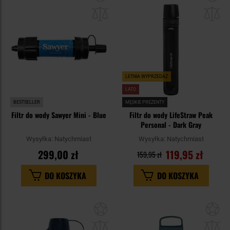
do
do
schowka
sc
LETNIA WYPRZEDAŻ
LATO
BESTSELLER
MĘSKIE PREZENTY
Filtr do wody Sawyer Mini - Blue
Filtr do wody LifeStraw Peak
Personal - Dark Gray
Wysyłka:
Natychmiast
Wysyłka:
Natychmiast
299,00 zł
119,95 zł
159,95 zł
DO KOSZYKA
DO KOSZYKA
Dodaj
Do
do
do
schowka
sc