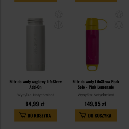
Dodaj
Do
do
do
schowka
sc
Filtr do wody węglowy LifeStraw
Filtr do wody LifeStraw Peak
Add-On
Solo - Pink Lemonade
Wysyłka:
Natychmiast
Wysyłka:
Natychmiast
64,99 zł
149,95 zł
DO KOSZYKA
DO KOSZYKA