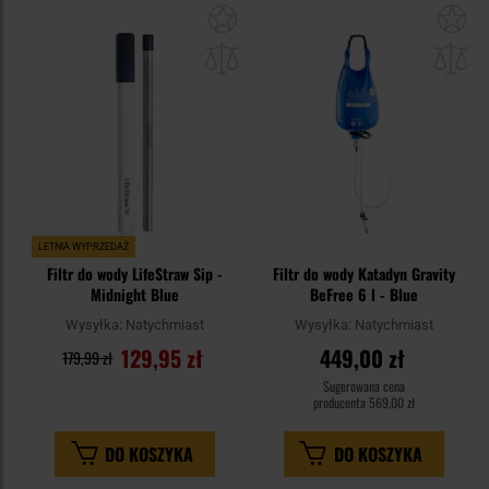
Dodaj
Do
do
do
schowka
sc
LETNIA WYPRZEDAŻ
Filtr do wody LifeStraw Sip -
Filtr do wody Katadyn Gravity
Midnight Blue
BeFree 6 l - Blue
Wysyłka:
Natychmiast
Wysyłka:
Natychmiast
129,95 zł
449,00 zł
179,99 zł
Sugerowana cena
producenta
569,00 zł
DO KOSZYKA
DO KOSZYKA