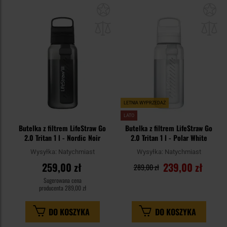
Dodaj
Do
do
do
schowka
sc
LETNIA WYPRZEDAŻ
LATO
Butelka z filtrem LifeStraw Go
Butelka z filtrem LifeStraw Go
2.0 Tritan 1 l - Nordic Noir
2.0 Tritan 1 l - Polar White
Wysyłka:
Natychmiast
Wysyłka:
Natychmiast
259,00 zł
239,00 zł
289,00 zł
Sugerowana cena
producenta
289,00 zł
DO KOSZYKA
DO KOSZYKA