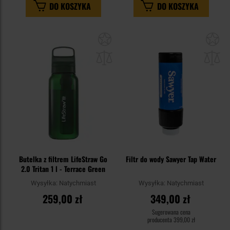
DO KOSZYKA
DO KOSZYKA
Dodaj
Do
do
do
schowka
sc
Butelka z filtrem LifeStraw Go
Filtr do wody Sawyer Tap Water
2.0 Tritan 1 l - Terrace Green
Wysyłka:
Natychmiast
Wysyłka:
Natychmiast
259,00 zł
349,00 zł
Sugerowana cena
producenta
399,00 zł