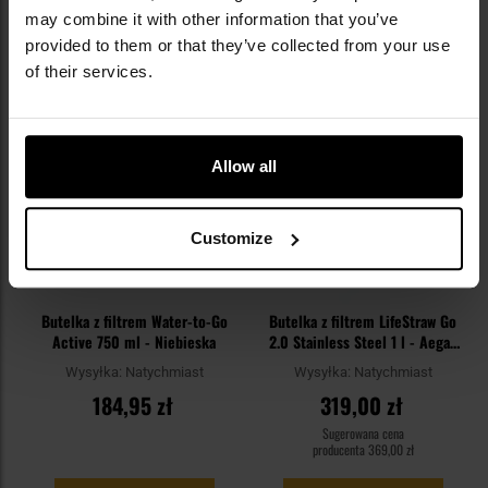
may combine it with other information that you’ve
provided to them or that they’ve collected from your use
Dodaj
Do
of their services.
do
do
schowka
sc
Allow all
Customize
Butelka z filtrem Water-to-Go
Butelka z filtrem LifeStraw Go
Active 750 ml - Niebieska
2.0 Stainless Steel 1 l - Aegan
Sea
Wysyłka:
Natychmiast
Wysyłka:
Natychmiast
184,95 zł
319,00 zł
Sugerowana cena
producenta
369,00 zł