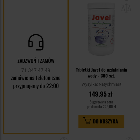
do
sc
ZADZWOŃ I ZAMÓW
Tabletki Javel do uzdatniania
71 347 47 49
wody - 300 szt.
zamówienia telefoniczne
przyjmujemy do 22:00
Wysyłka:
Natychmiast
149,95 zł
Sugerowana cena
producenta
229,00 zł
DO KOSZYKA