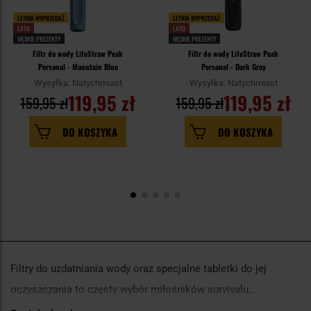
LETNIA WYPRZEDAŻ
LETNIA WYPRZEDAŻ
LATO
LATO
MĘSKIE PREZENTY
MĘSKIE PREZENTY
Filtr do wody LifeStraw Peak
Filtr do wody LifeStraw Peak
Personal - Mountain Blue
Personal - Dark Gray
Wysyłka: Natychmiast
Wysyłka: Natychmiast
119,95 zł
119,95 zł
159,95 zł
159,95 zł
DO KOSZYKA
DO KOSZYKA
Filtry do uzdatniania wody oraz specjalne tabletki do jej
oczyszczania to częsty wybór miłośników survivalu,
buschraftu, długich wędrówek górskich oraz ludzi lubiących