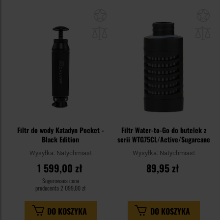
Dodaj
Do
do
do
schowka
sc
Filtr do wody Katadyn Pocket -
Filtr Water-to-Go do butelek z
Black Edition
serii WTG75CL/Active/Sugarcane
Wysyłka:
Natychmiast
Wysyłka:
Natychmiast
1 599,00 zł
89,95 zł
Sugerowana cena
producenta
2 099,00 zł
DO KOSZYKA
DO KOSZYKA