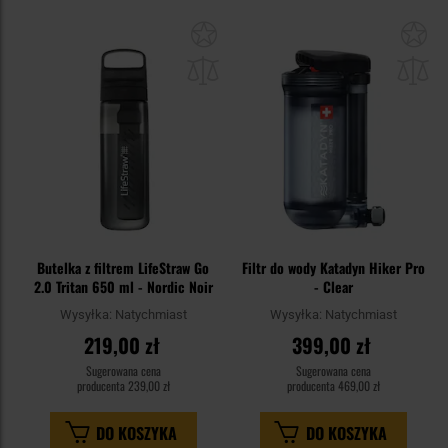
Dodaj
Do
do
do
schowka
sc
Butelka z filtrem LifeStraw Go
Filtr do wody Katadyn Hiker Pro
2.0 Tritan 650 ml - Nordic Noir
- Clear
Wysyłka:
Natychmiast
Wysyłka:
Natychmiast
219,00 zł
399,00 zł
Sugerowana cena
Sugerowana cena
producenta
239,00 zł
producenta
469,00 zł
DO KOSZYKA
DO KOSZYKA