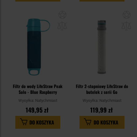
Dodaj
Do
do
do
schowka
sc
Filtr do wody LifeStraw Peak
Filtr 2-stopniowy LifeStraw do
Solo - Blue Raspberry
butelek z serii Go
Wysyłka:
Natychmiast
Wysyłka:
Natychmiast
149,95 zł
119,99 zł
DO KOSZYKA
DO KOSZYKA