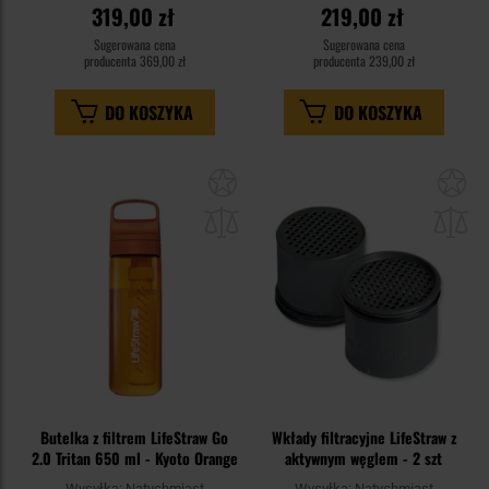
319,00 zł
219,00 zł
Sugerowana cena
Sugerowana cena
producenta
369,00 zł
producenta
239,00 zł
DO KOSZYKA
DO KOSZYKA
Dodaj
Do
do
do
schowka
sc
Butelka z filtrem LifeStraw Go
Wkłady filtracyjne LifeStraw z
2.0 Tritan 650 ml - Kyoto Orange
aktywnym węglem - 2 szt
Wysyłka:
Natychmiast
Wysyłka:
Natychmiast