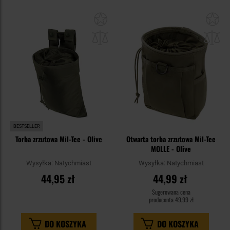
Dodaj
Do
do
do
schowka
sc
BESTSELLER
Torba zrzutowa Mil-Tec - Olive
Otwarta torba zrzutowa Mil-Tec
MOLLE - Olive
Wysyłka:
Natychmiast
Wysyłka:
Natychmiast
44,95 zł
44,99 zł
Sugerowana cena
producenta
49,99 zł
DO KOSZYKA
DO KOSZYKA