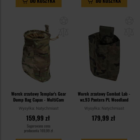
DO KOSZYKA
DO KOSZYKA
Dodaj
Do
do
do
schowka
sc
Worek zrzutowy Templar's Gear
Worek zrzutowy Combat Lab -
Dump Bag Capax - MultiCam
wz.93 Pantera PL Woodland
Wysyłka:
Natychmiast
Wysyłka:
Natychmiast
159,99 zł
179,99 zł
Sugerowana cena
producenta
169,99 zł