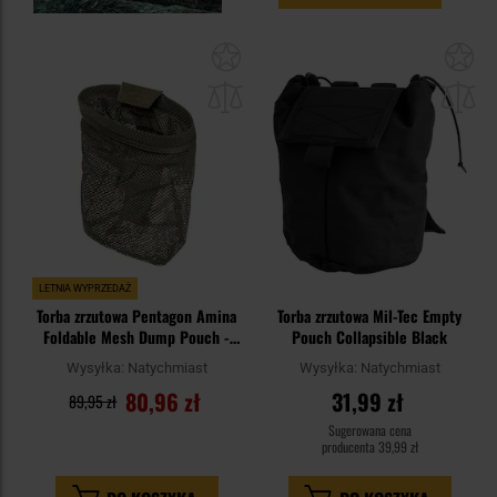
Dodaj
Do
do
do
schowka
sc
LETNIA WYPRZEDAŻ
Torba zrzutowa Pentagon Amina
Torba zrzutowa Mil-Tec Empty
Foldable Mesh Dump Pouch -
Pouch Collapsible Black
RAL 7013
Wysyłka:
Natychmiast
Wysyłka:
Natychmiast
80,96 zł
31,99 zł
89,95 zł
Sugerowana cena
producenta
39,99 zł