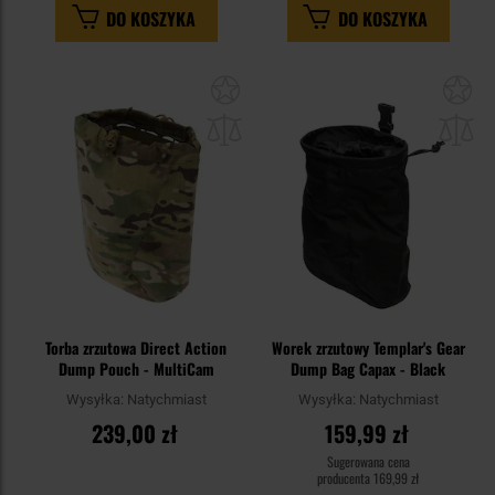
DO KOSZYKA
DO KOSZYKA
Dodaj
Do
do
do
schowka
sc
Torba zrzutowa Direct Action
Worek zrzutowy Templar's Gear
Dump Pouch - MultiCam
Dump Bag Capax - Black
Wysyłka:
Natychmiast
Wysyłka:
Natychmiast
239,00 zł
159,99 zł
Sugerowana cena
producenta
169,99 zł