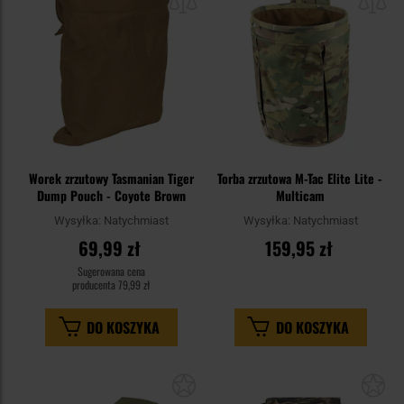
schowka
sc
Worek zrzutowy Tasmanian Tiger
Torba zrzutowa M-Tac Elite Lite -
Dump Pouch - Coyote Brown
Multicam
Wysyłka:
Natychmiast
Wysyłka:
Natychmiast
69,99 zł
159,95 zł
Sugerowana cena
producenta
79,99 zł
DO KOSZYKA
DO KOSZYKA
Dodaj
Do
do
do