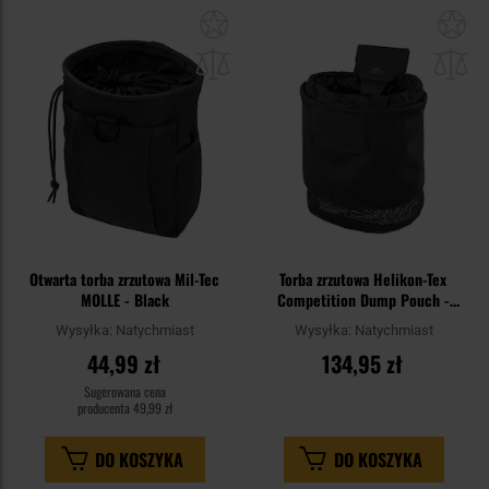
Dodaj
Do
do
do
schowka
sc
Otwarta torba zrzutowa Mil-Tec
Torba zrzutowa Helikon-Tex
MOLLE - Black
Competition Dump Pouch -
Czarny
Wysyłka:
Natychmiast
Wysyłka:
Natychmiast
44,99 zł
134,95 zł
Sugerowana cena
producenta
49,99 zł
DO KOSZYKA
DO KOSZYKA