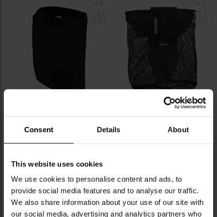
do
do
schowka
sc
LETNIA WYPRZEDAŻ
Torba zrzutowa Direct Action
Torba zrzutowa Pentagon Amina
Dump Pouch - Black
Foldable Mesh Dump Pouch -
Consent
Details
About
Black
Wysyłka:
Natychmiast
Wysyłka:
Natychmiast
229,00 zł
80,96 zł
89,95 zł
This website uses cookies
DO KOSZYKA
DO KOSZYKA
We use cookies to personalise content and ads, to
provide social media features and to analyse our traffic.
Dodaj
Do
We also share information about your use of our site with
do
do
our social media, advertising and analytics partners who