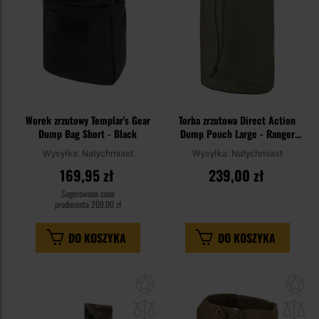
Worek zrzutowy Templar's Gear
Torba zrzutowa Direct Action
Dump Bag Short - Black
Dump Pouch Large - Ranger
Green
Wysyłka:
Natychmiast
Wysyłka:
Natychmiast
169,95 zł
239,00 zł
Sugerowana cena
producenta
209,00 zł
DO KOSZYKA
DO KOSZYKA
Dodaj
Do
do
do
schowka
sc