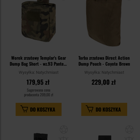
Worek zrzutowy Templar's Gear
Torba zrzutowa Direct Action
Dump Bag Short - wz.93 Pantera
Dump Pouch - Coyote Brown
PL Woodland
Wysyłka:
Natychmiast
Wysyłka:
Natychmiast
179,95 zł
229,00 zł
Sugerowana cena
producenta
209,00 zł
DO KOSZYKA
DO KOSZYKA
Dodaj
Do
do
do