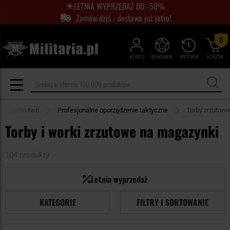
LETNIA WYPRZEDAŻ DO -50%
Zamów dziś - dostawa już jutro!
0
KONTO
SCHOWEK
HISTORIA
KOSZYK
Strzelectwo
Profesjonalne oporządzenie taktyczne
Torby zrzutowe
Torby i worki zrzutowe na magazynki
104 produkty
Letnia wyprzedaż
KATEGORIE
FILTRY I SORTOWANIE