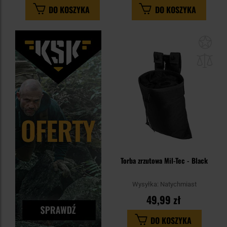
DO KOSZYKA
DO KOSZYKA
Dod
do
sc
Torba zrzutowa Mil-Tec - Black
Wysyłka:
Natychmiast
49,99 zł
DO KOSZYKA