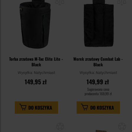
schowka
sc
Torba zrzutowa M-Tac Elite Lite -
Worek zrzutowy Combat Lab -
Black
Black
Wysyłka:
Natychmiast
Wysyłka:
Natychmiast
149,95 zł
149,99 zł
Sugerowana cena
producenta
169,99 zł
DO KOSZYKA
DO KOSZYKA
Dodaj
Do
do
do