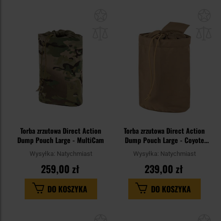
Dodaj
Do
do
do
schowka
sc
Torba zrzutowa Direct Action
Torba zrzutowa Direct Action
Dump Pouch Large - MultiCam
Dump Pouch Large - Coyote
Brown
Wysyłka:
Natychmiast
Wysyłka:
Natychmiast
259,00 zł
239,00 zł
DO KOSZYKA
DO KOSZYKA
Dodaj
Do