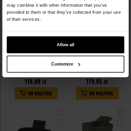
schowka
sc
may combine it with other information that you’ve
provided to them or that they’ve collected from your use
of their services.
Allow all
Worek zrzutowy Maskpol TM-04 -
Worek zrzutowy Direct Action
Ranger Green
Slick Dump Pouch - Ranger
Customize
Green
Wysyłka:
Natychmiast
Wysyłka:
Natychmiast
119,99 zł
179,95 zł
DO KOSZYKA
DO KOSZYKA
Dodaj
Do
do
do
schowka
sc