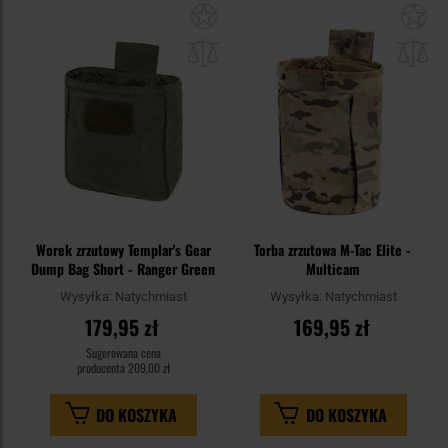
Dodaj
Do
do
do
schowka
sc
Worek zrzutowy Templar's Gear
Torba zrzutowa M-Tac Elite -
Dump Bag Short - Ranger Green
Multicam
Wysyłka:
Natychmiast
Wysyłka:
Natychmiast
179,95 zł
169,95 zł
Sugerowana cena
producenta
209,00 zł
DO KOSZYKA
DO KOSZYKA