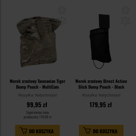
Dodaj
Do
do
do
schowka
sc
Worek zrzutowy Tasmanian Tiger
Worek zrzutowy Direct Action
Dump Pouch - MultiCam
Slick Dump Pouch - Black
Wysyłka:
Natychmiast
Wysyłka:
Natychmiast
99,95 zł
179,95 zł
Sugerowana cena
producenta
119,99 zł
DO KOSZYKA
DO KOSZYKA