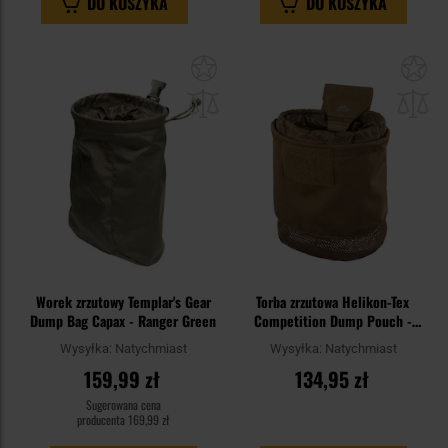
DO KOSZYKA
DO KOSZYKA
Dodaj
Do
do
do
schowka
sc
Worek zrzutowy Templar's Gear
Torba zrzutowa Helikon-Tex
Dump Bag Capax - Ranger Green
Competition Dump Pouch -
Coyote
Wysyłka:
Natychmiast
Wysyłka:
Natychmiast
159,99 zł
134,95 zł
Sugerowana cena
producenta
169,99 zł