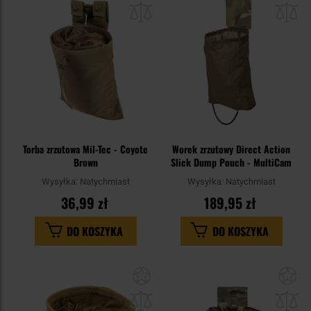
schowka
sc
Torba zrzutowa Mil-Tec - Coyote
Worek zrzutowy Direct Action
Brown
Slick Dump Pouch - MultiCam
Wysyłka:
Natychmiast
Wysyłka:
Natychmiast
36,99 zł
189,95 zł
DO KOSZYKA
DO KOSZYKA
Dodaj
Do
do
do
schowka
sc