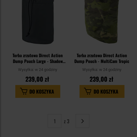
Torba zrzutowa Direct Action
Torba zrzutowa Direct Action
Dump Pouch Large - Shadow
Dump Pouch - MultiCam Tropic
Grey
Wysyłka:
w 24 godziny
Wysyłka:
w 24 godziny
239,00 zł
239,00 zł
DO KOSZYKA
DO KOSZYKA
z 3
Strona
Następne