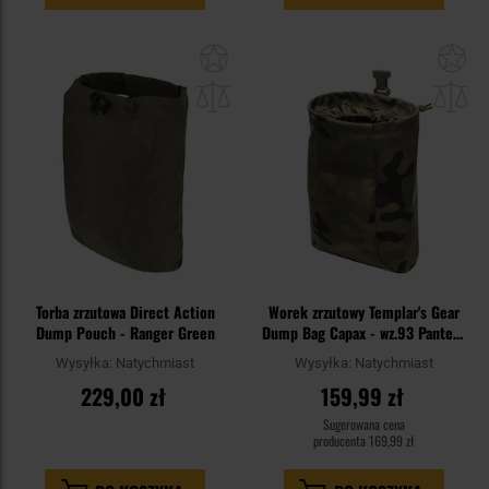
Dodaj
Do
do
do
schowka
sc
Torba zrzutowa Direct Action
Worek zrzutowy Templar's Gear
Dump Pouch - Ranger Green
Dump Bag Capax - wz.93 Pantera
PL Woodland
Wysyłka:
Natychmiast
Wysyłka:
Natychmiast
229,00 zł
159,99 zł
Sugerowana cena
producenta
169,99 zł