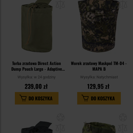
schowka
sc
Torba zrzutowa Direct Action
Worek zrzutowy Maskpol TM-04 -
Dump Pouch Large - Adaptive
MAPA B
Green
Wysyłka:
w 24 godziny
Wysyłka:
Natychmiast
239,00 zł
129,95 zł
DO KOSZYKA
DO KOSZYKA
Dodaj
Do
do
do
schowka
sc