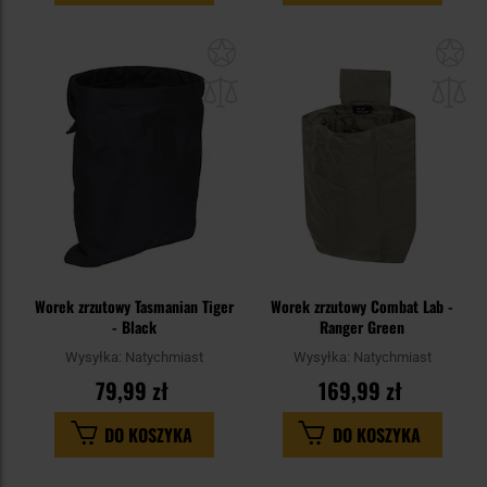
Dodaj
Do
do
do
schowka
sc
Worek zrzutowy Tasmanian Tiger
Worek zrzutowy Combat Lab -
- Black
Ranger Green
Wysyłka:
Natychmiast
Wysyłka:
Natychmiast
79,99 zł
169,99 zł
DO KOSZYKA
DO KOSZYKA