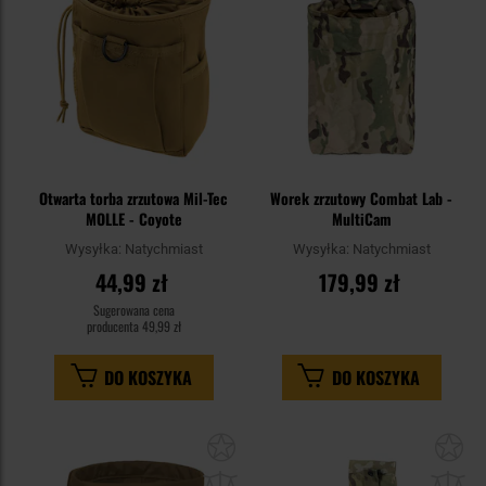
Otwarta torba zrzutowa Mil-Tec
Worek zrzutowy Combat Lab -
MOLLE - Coyote
MultiCam
Wysyłka:
Natychmiast
Wysyłka:
Natychmiast
44,99 zł
179,99 zł
Sugerowana cena
producenta
49,99 zł
DO KOSZYKA
DO KOSZYKA
Dodaj
Do
do
do