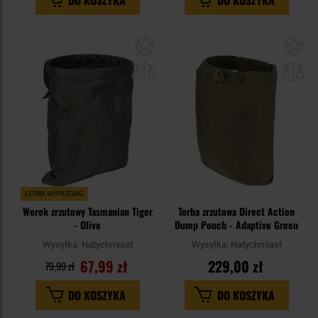
DO KOSZYKA
DO KOSZYKA
Dodaj
Do
do
do
schowka
sc
LETNIA WYPRZEDAŻ
Worek zrzutowy Tasmanian Tiger
Torba zrzutowa Direct Action
- Olive
Dump Pouch - Adaptive Green
Wysyłka:
Natychmiast
Wysyłka:
Natychmiast
67,99 zł
229,00 zł
79,99 zł
DO KOSZYKA
DO KOSZYKA