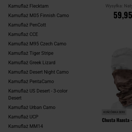
Wysyłka:
Nat
Kamuflaż Flecktarn
59,95
Kamuflaż M05 Finnish Camo
Kamuflaż PenCott
DO KOSZ
Kamuflaż CCE
Porównaj
Kamuflaż M95 Czech Camo
Kamuflaż Tiger Stripe
Kamuflaż Greek Lizard
Kamuflaż Desert Night Camo
Kamuflaż PentaCamo
Kamuflaż US Desert - 3-color
Desert
Kamuflaż Urban Camo
KOŃCÓWKA SERII
Kamuflaż UCP
Chusta Haasta 
Kamuflaż MM14