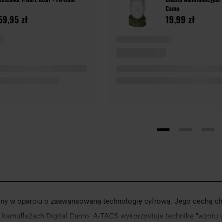
Camo
59,95 zł
19,99 zł
wany w oparciu o zaawansowaną technologię cyfrową. Jego cechą ch
h kamuflażach Digital Camo. A-TACS wykorzystuje technikę "wzoru w