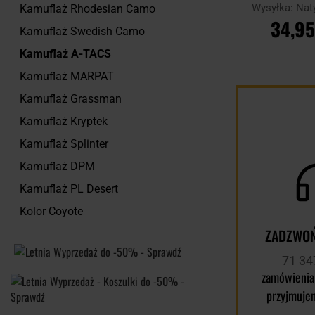
Wysyłka:
Nat
Kamuflaż Rhodesian Camo
34,95
Kamuflaż Swedish Camo
Kamuflaż A-TACS
DO KOSZ
Kamuflaż MARPAT
Porównaj
Kamuflaż Grassman
Kamuflaż Kryptek
Kamuflaż Splinter
Kamuflaż DPM
Kamuflaż PL Desert
Kolor Coyote
ZADZWOŃ
71 34
zamówienia
przyjmuje