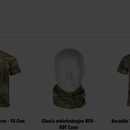
Dodaj
Dodaj
do
do
schowka
schowka
Texar - FG-Cam
Chusta wielofunkcyjna MFH -
Koszulka 
HDT Camo