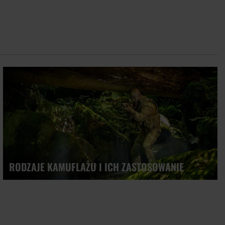
raczy airsoftu, ponieważ jest dość uniwersalny i nadaje się
uzy, koszulki oraz nerki. Wszystkie produkty wyposażone są w
 Ubrania wykonane są z trwałego i wytrzymałego materiału, co
na opady atmosferyczne, w tym na deszcz i śnieg. Wszystkie
-Tex. Odpowiednio dobrane kroje i materiały użyte do produkcji
w.
.
RODZAJE KAMUFLAŻU I ICH ZASTOSOWANIE