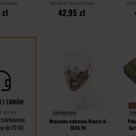
ychmiast
Wysyłka:
Natychmiast
Wys
 zł
42,95 zł
YKA
DO KOSZYKA
D
Dodaj
Porównaj
Porównaj
do
schowka
 I ZAMÓW
PR
7 47 49
KOŃCÓWKA SERII
KOŃ
 telefoniczne
Maseczka ochronna Haasta A-
Pok
my do 22:00
TACS FG
Ser