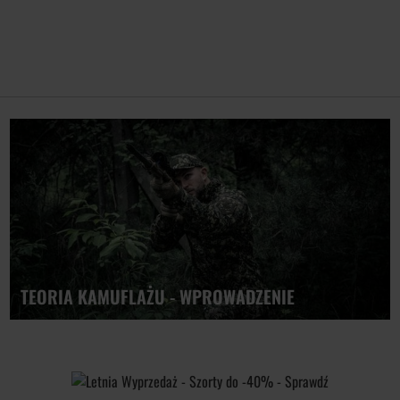
z daleka. Kamuflaż A-TACS jest bardzo popularnym wyborem wśród g
oraz akcesoriów w kamuflażu A-Tacs FG, w tym: spodnie bojówki, bl
niezbędnego sprzętu, takiego jak: scyzoryki, multitool lub latarki.
ięki właściwemu zabezpieczeniu impregnatem odzież jest odporna 
rawdzonych producentów, takich jak: Texar, Haasta, MFH czy Helikon
 guziki, co zapewnia bezpieczeństwo przechowywanych przedmiotó
rycznymi oraz wygodę i komfort podczas poruszania się w terenie
TEORIA KAMUFLAŻU - WPROWADZENIE