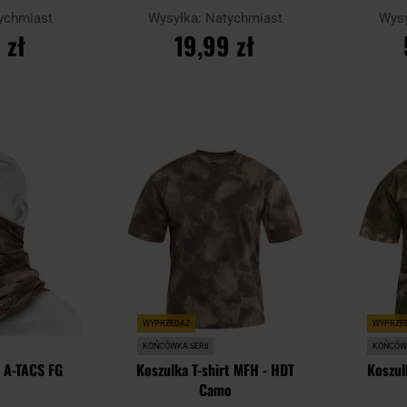
ychmiast
Wysyłka:
Natychmiast
Wys
 zł
19,99 zł
YKA
DO KOSZYKA
D
Dodaj
Dodaj
Porównaj
Porównaj
do
do
schowka
schowka
WYPRZEDAŻ
WYPRZE
KOŃCÓWKA SERII
KOŃCÓWK
- A-TACS FG
Koszulka T-shirt MFH - HDT
Koszul
Camo