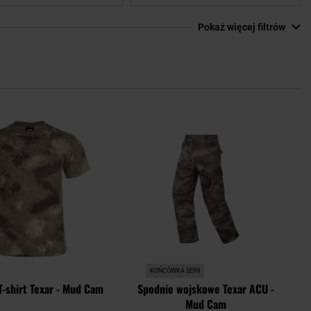
Pokaż więcej filtrów
Dodaj
Doda
do
do
schowka
scho
KOŃCÓWKA SERII
T-shirt Texar - Mud Cam
Spodnie wojskowe Texar ACU -
Mud Cam