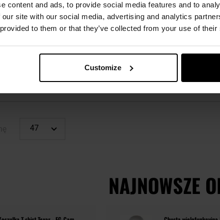
e content and ads, to provide social media features and to analy
Brak towaru
 our site with our social media, advertising and analytics partn
95 zł
 provided to them or that they’ve collected from your use of their
 O
ŚCI
Customize
nę
NAJNOWSZE O
Koszulka T-shirt Texar - FG-Cam
Chusta wielofunkcyjna