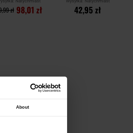
ysyłka:
Natychmiast
Wysyłka:
Natychmiast
98,01 zł
42,95 zł
9,99 zł
DO KOSZYKA
DO KOSZYKA
aj
Porównaj
About