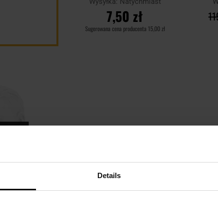
Wysyłka:
Natychmiast
W
7,50 zł
11
Sugerowana cena producenta
15,00 zł
DO KOSZYKA
Dodaj
Porównaj
Porówn
do
schowka
towaru
Details
ta - A-TACS AU