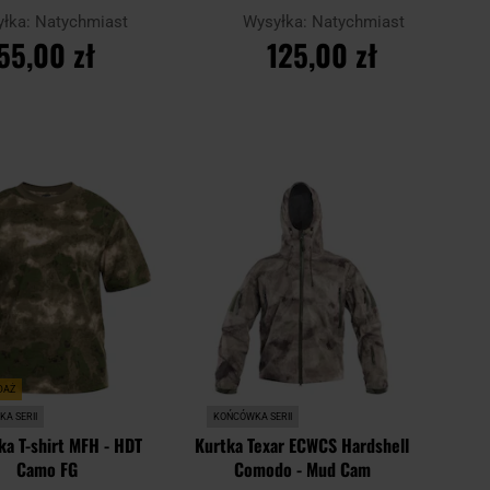
yłka:
Natychmiast
Wysyłka:
Natychmiast
55,00 zł
125,00 zł
O KOSZYKA
DO KOSZYKA
Dodaj
Dodaj
Porównaj
do
do
schowka
schowk
DAŻ
A SERII
KOŃCÓWKA SERII
ka T-shirt MFH - HDT
Kurtka Texar ECWCS Hardshell
Camo FG
Comodo - Mud Cam