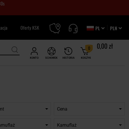
29
s
zacja
Oferty KSK
PL
PLN
0,00 zł
0
KONTO
SCHOWEK
HISTORIA
KOSZYK
nt
Cena
amuflaż
Kamuflaż