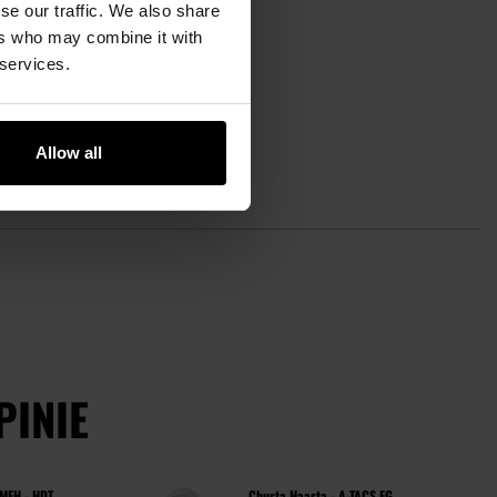
se our traffic. We also share
ers who may combine it with
 services.
Allow all
PINIE
 MFH - HDT
Chusta Haasta - A-TACS FG