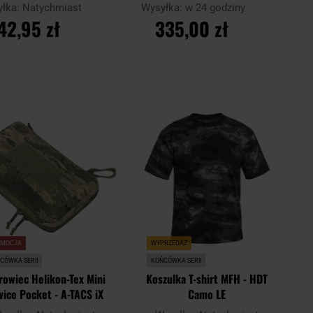
yłka:
Natychmiast
Wysyłka:
w 24 godziny
42,95 zł
335,00 zł
O KOSZYKA
DO KOSZYKA
Dodaj
Doda
Porównaj
do
do
schowka
scho
OMOCJA
WYPRZEDAŻ
CÓWKA SERII
KOŃCÓWKA SERII
rowiec Helikon-Tex Mini
Koszulka T-shirt MFH - HDT
vice Pocket - A-TACS iX
Camo LE