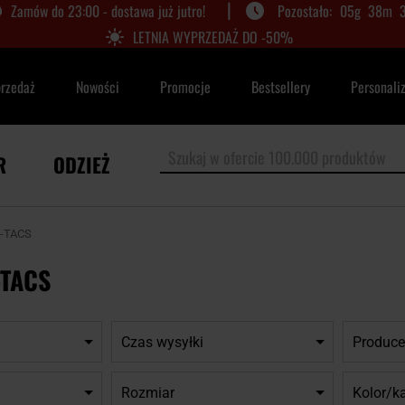
|
Zamów do 23:00 - dostawa już jutro!
05
g
38
m
LETNIA WYPRZEDAŻ DO -50%
przedaż
Nowości
Promocje
Bestsellery
Personali
R
ODZIEŻ
A-TACS
-TACS
Czas wysyłki
Produce
Rozmiar
Kolor/k