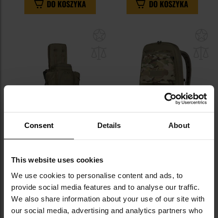
DO KOSZYKA
DO KOSZYKA
Dodaj
Do
do
do
schowka
sc
Consent
Details
About
Plecak Eberlestock Phantom
Pokrowiec Helikon-Tex SBR
42,6 l - Military Green
Carrying Bag -
This website uses cookies
MultiCam/Adaptive Green
Wysyłka:
Natychmiast
Wysyłka:
Natychmiast
We use cookies to personalise content and ads, to
2 519,00 zł
729,00 zł
provide social media features and to analyse our traffic.
We also share information about your use of our site with
DO KOSZYKA
DO KOSZYKA
our social media, advertising and analytics partners who