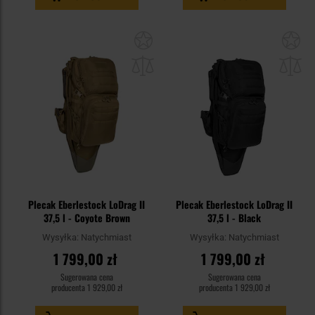
Dodaj
Do
do
do
schowka
sc
Plecak Eberlestock LoDrag II
Plecak Eberlestock LoDrag II
37,5 l - Coyote Brown
37,5 l - Black
Wysyłka:
Natychmiast
Wysyłka:
Natychmiast
1 799,00 zł
1 799,00 zł
Sugerowana cena
Sugerowana cena
producenta
1 929,00 zł
producenta
1 929,00 zł