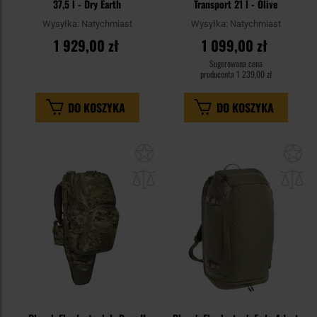
37,5 l - Dry Earth
Transport 21 l - Olive
Wysyłka:
Natychmiast
Wysyłka:
Natychmiast
1 929,00 zł
1 099,00 zł
Sugerowana cena
producenta
1 239,00 zł
DO KOSZYKA
DO KOSZYKA
Dodaj
Do
do
do
schowka
sc