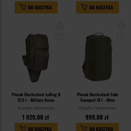
DO KOSZYKA
DO KOSZYKA
Dodaj
Do
do
do
schowka
sc
Plecak Eberlestock LoDrag II
Plecak Eberlestock Fade
37,5 l - Military Green
Transport 18 l - Olive
Wysyłka:
Natychmiast
Wysyłka:
Natychmiast
1 929,00 zł
999,00 zł
DO KOSZYKA
DO KOSZYKA