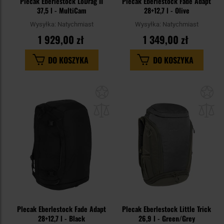
Plecak Eberlestock LoDrag II
Plecak Eberlestock Fade Adapt
37,5 l - MultiCam
28+12,7 l - Olive
Wysyłka:
Natychmiast
Wysyłka:
Natychmiast
1 929,00 zł
1 349,00 zł
DO KOSZYKA
DO KOSZYKA
Dodaj
Do
do
do
schowka
sc
Plecak Eberlestock Fade Adapt
Plecak Eberlestock Little Trick
28+12,7 l - Black
26,9 l - Green/Grey