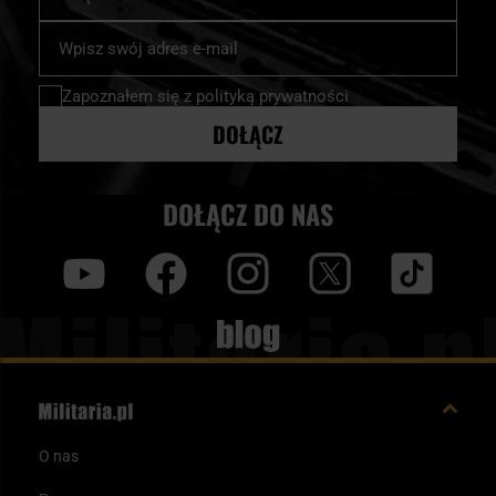
Sprawdź dostępne modele i dobierz taki plecak, który najlepiej
Subskrybuj
odpowiada Twoim potrzebom treningowym i terenowym.
nasz
newsletter:
Zapoznałem się z
polityką prywatności
DOŁĄCZ
DOŁĄCZ DO NAS
y
f
i
t
tt
Blog
O nas