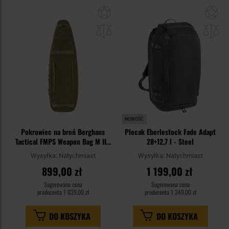
Dodaj
Do
do
do
schowka
sc
NOWOŚĆ
Pokrowiec na broń Berghaus
Plecak Eberlestock Fade Adapt
Tactical FMPS Weapon Bag M II -
28+12,7 l - Steel
Cedar
Wysyłka:
Natychmiast
Wysyłka:
Natychmiast
899,00 zł
1 199,00 zł
Sugerowana cena
Sugerowana cena
producenta
1 039,00 zł
producenta
1 349,00 zł
DO KOSZYKA
DO KOSZYKA