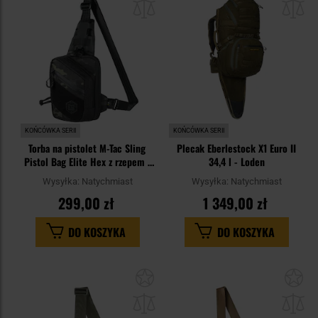
schowka
sc
KOŃCÓWKA SERII
KOŃCÓWKA SERII
Torba na pistolet M-Tac Sling
Plecak Eberlestock X1 Euro II
Pistol Bag Elite Hex z rzepem -
34,4 l - Loden
Multicam Black/Black
Wysyłka:
Natychmiast
Wysyłka:
Natychmiast
299,00 zł
1 349,00 zł
DO KOSZYKA
DO KOSZYKA
Dodaj
Do
do
do
schowka
sc