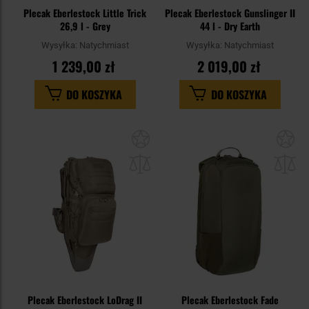
Plecak Eberlestock Little Trick
Plecak Eberlestock Gunslinger II
26,9 l - Grey
44 l - Dry Earth
Wysyłka:
Natychmiast
Wysyłka:
Natychmiast
1 239,00 zł
2 019,00 zł
DO KOSZYKA
DO KOSZYKA
Dodaj
Do
do
do
schowka
sc
Plecak Eberlestock LoDrag II
Plecak Eberlestock Fade