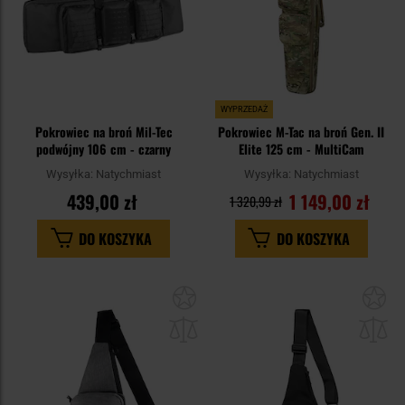
WYPRZEDAŻ
Pokrowiec na broń Mil-Tec
Pokrowiec M-Tac na broń Gen. II
podwójny 106 cm - czarny
Elite 125 cm - MultiCam
Wysyłka:
Natychmiast
Wysyłka:
Natychmiast
439,00 zł
1 149,00 zł
1 320,99 zł
DO KOSZYKA
DO KOSZYKA
Dodaj
Do
do
do
schowka
sc