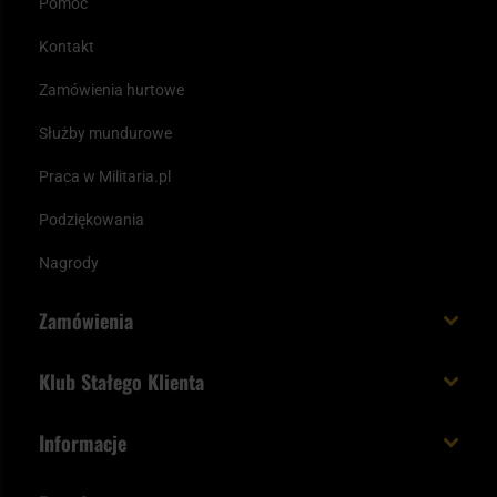
Pomoc
Kontakt
Zamówienia hurtowe
Służby mundurowe
Praca w Militaria.pl
Podziękowania
Nagrody
Zamówienia
Koszt i czas dostawy
Klub Stałego Klienta
Zamów do 23:00 - dostawa jutro!
Co zyskujesz z kontem KSK
Informacje
Paczka w weekend
Jak wykorzystać punkty KSK
Regulamin