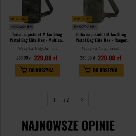
WYPRZEDAŻ
WYPRZEDAŻ
KOŃCÓWKA SERII
KOŃCÓWKA SERII
Torba na pistolet M-Tac Sling
Torba na pistolet M-Tac Sling
Pistol Bag Elite Hex - Multicam
Pistol Bag Elite Hex - Ranger
Black / Black
Green
Wysyłka:
Natychmiast
Wysyłka:
Natychmiast
229,00 zł
229,00 zł
289,00 zł
289,00 zł
DO KOSZYKA
DO KOSZYKA
z 2
Strona
Następne
NAJNOWSZE OPINIE