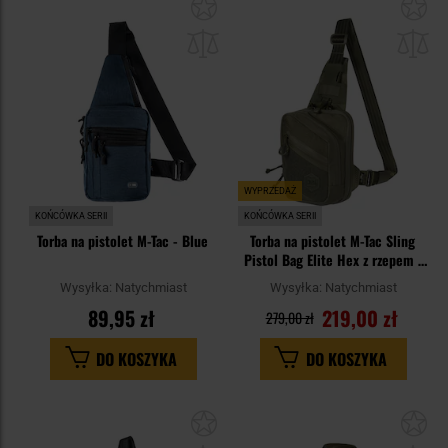
Dodaj
Do
do
do
schowka
sc
WYPRZEDAŻ
KOŃCÓWKA SERII
KOŃCÓWKA SERII
Torba na pistolet M-Tac - Blue
Torba na pistolet M-Tac Sling
Pistol Bag Elite Hex z rzepem -
Ranger Green
Wysyłka:
Natychmiast
Wysyłka:
Natychmiast
89,95 zł
219,00 zł
279,00 zł
DO KOSZYKA
DO KOSZYKA
Dodaj
Do
do
do