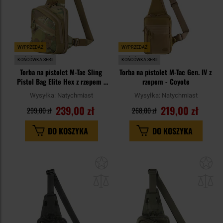
WYPRZEDAŻ
WYPRZEDAŻ
KOŃCÓWKA SERII
KOŃCÓWKA SERII
Torba na pistolet M-Tac Sling
Torba na pistolet M-Tac Gen. IV z
Pistol Bag Elite Hex z rzepem -
rzepem - Coyote
Multicam/Coyote
Wysyłka:
Natychmiast
Wysyłka:
Natychmiast
239,00 zł
219,00 zł
299,00 zł
268,00 zł
DO KOSZYKA
DO KOSZYKA
Dodaj
Do
do
do
schowka
sc