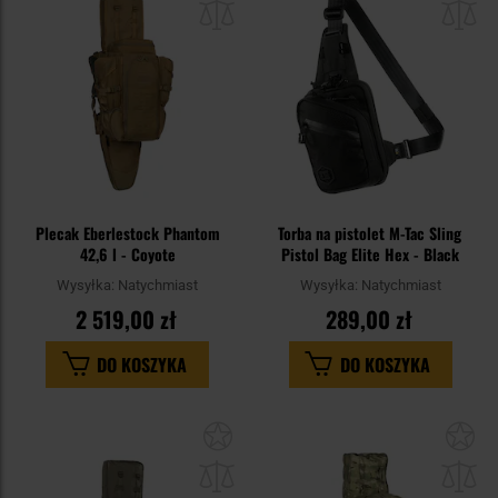
schowka
sc
Plecak Eberlestock Phantom
Torba na pistolet M-Tac Sling
42,6 l - Coyote
Pistol Bag Elite Hex - Black
Wysyłka:
Natychmiast
Wysyłka:
Natychmiast
2 519,00 zł
289,00 zł
DO KOSZYKA
DO KOSZYKA
Dodaj
Do
do
do
schowka
sc