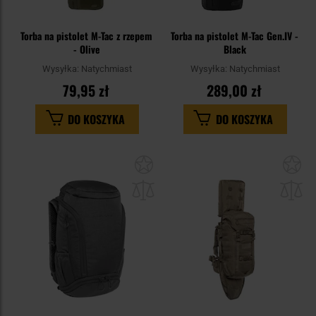
Torba na pistolet M-Tac z rzepem
Torba na pistolet M-Tac Gen.IV -
- Olive
Black
Wysyłka:
Natychmiast
Wysyłka:
Natychmiast
79,95 zł
289,00 zł
DO KOSZYKA
DO KOSZYKA
Dodaj
Do
do
do
schowka
sc