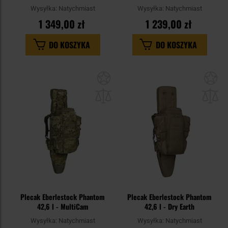
Wysyłka:
Natychmiast
Wysyłka:
Natychmiast
1 349,00 zł
1 239,00 zł
DO KOSZYKA
DO KOSZYKA
Dodaj
Do
do
do
schowka
sc
Plecak Eberlestock Phantom
Plecak Eberlestock Phantom
42,6 l - MultiCam
42,6 l - Dry Earth
Wysyłka:
Natychmiast
Wysyłka:
Natychmiast