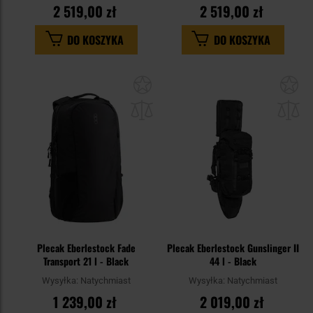
2 519,00 zł
2 519,00 zł
DO KOSZYKA
DO KOSZYKA
Dodaj
Do
do
do
schowka
sc
Plecak Eberlestock Fade
Plecak Eberlestock Gunslinger II
Transport 21 l - Black
44 l - Black
Wysyłka:
Natychmiast
Wysyłka:
Natychmiast
1 239,00 zł
2 019,00 zł