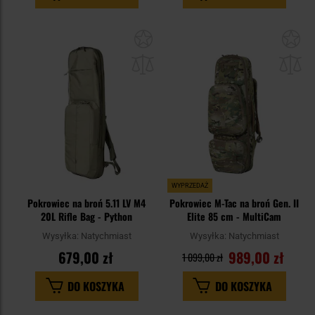
Dodaj
Do
do
do
schowka
sc
WYPRZEDAŻ
Pokrowiec na broń 5.11 LV M4
Pokrowiec M-Tac na broń Gen. II
20L Rifle Bag - Python
Elite 85 cm - MultiCam
Wysyłka:
Natychmiast
Wysyłka:
Natychmiast
679,00 zł
989,00 zł
1 099,00 zł
DO KOSZYKA
DO KOSZYKA