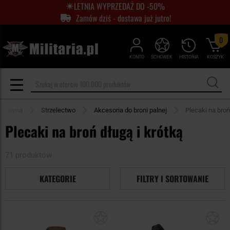
LETNIA WYPRZEDAŻ DO -50%
Zamów dziś - dostawa już jutro!
0
KONTO
SCHOWEK
HISTORIA
KOSZYK
 główna
Strzelectwo
Akcesoria do broni palnej
Plecaki na broń
Plecaki na broń długą i krótką
71 produktów
KATEGORIE
FILTRY I SORTOWANIE
Dodaj
Do
do
do