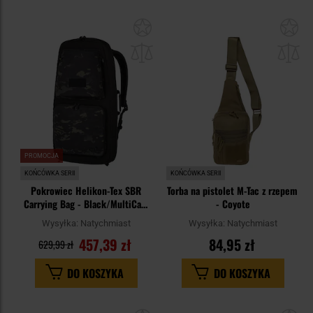
Dodaj
Do
do
do
schowka
sc
PROMOCJA
KOŃCÓWKA SERII
KOŃCÓWKA SERII
Pokrowiec Helikon-Tex SBR
Torba na pistolet M-Tac z rzepem
Carrying Bag - Black/MultiCam
- Coyote
Black
Wysyłka:
Natychmiast
Wysyłka:
Natychmiast
457,39 zł
84,95 zł
629,99 zł
DO KOSZYKA
DO KOSZYKA