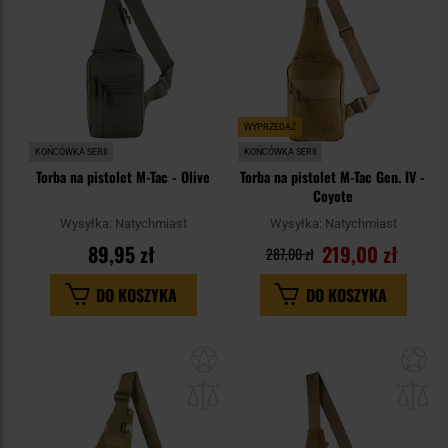
WYPRZEDAŻ
KOŃCÓWKA SERII
KOŃCÓWKA SERII
Torba na pistolet M-Tac - Olive
Torba na pistolet M-Tac Gen. IV -
Coyote
Wysyłka:
Natychmiast
Wysyłka:
Natychmiast
89,95 zł
219,00 zł
287,00 zł
DO KOSZYKA
DO KOSZYKA
Dodaj
Do
do
do
schowka
sc