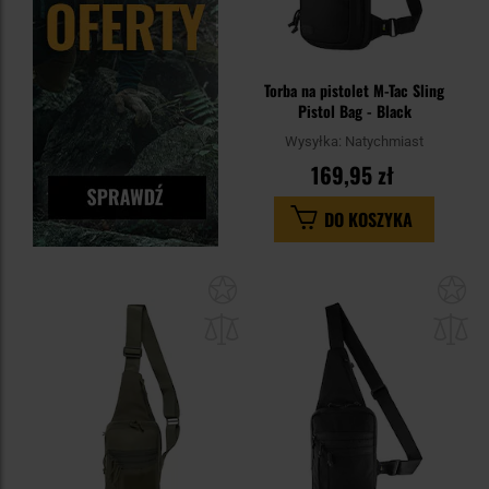
Torba na pistolet M-Tac Sling
Pistol Bag - Black
Wysyłka:
Natychmiast
169,95 zł
DO KOSZYKA
Dodaj
Do
do
do
schowka
sc