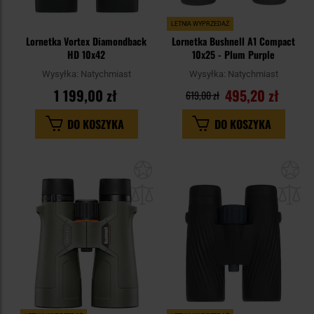
LETNIA WYPRZEDAŻ
Lornetka Vortex Diamondback
Lornetka Bushnell A1 Compact
HD 10x42
10x25 - Plum Purple
Wysyłka:
Natychmiast
Wysyłka:
Natychmiast
1 199,00 zł
495,20 zł
619,00 zł
DO KOSZYKA
DO KOSZYKA
Dodaj
Do
do
do
schowka
sc