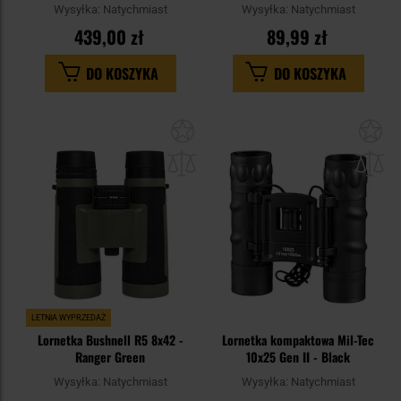
Wysyłka:
Natychmiast
Wysyłka:
Natychmiast
439,00 zł
89,99 zł
DO KOSZYKA
DO KOSZYKA
Dodaj
Do
do
do
schowka
sc
LETNIA WYPRZEDAŻ
Lornetka Bushnell R5 8x42 -
Lornetka kompaktowa Mil-Tec
Ranger Green
10x25 Gen II - Black
Wysyłka:
Natychmiast
Wysyłka:
Natychmiast