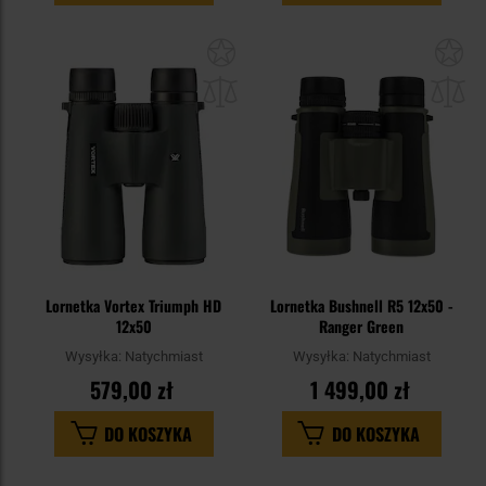
Dodaj
Do
do
do
schowka
sc
Lornetka Vortex Triumph HD
Lornetka Bushnell R5 12x50 -
12x50
Ranger Green
Wysyłka:
Natychmiast
Wysyłka:
Natychmiast
579,00 zł
1 499,00 zł
DO KOSZYKA
DO KOSZYKA