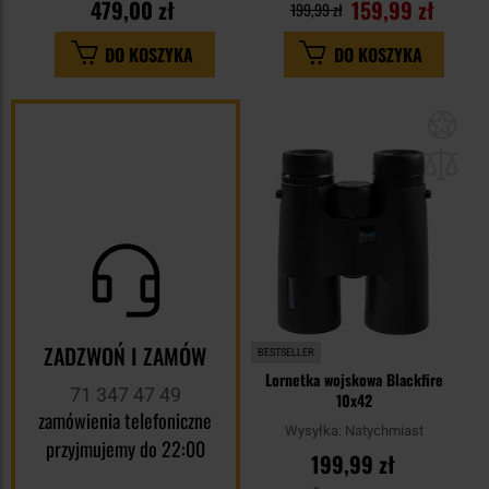
479,00 zł
159,99 zł
199,99 zł
DO KOSZYKA
DO KOSZYKA
Dod
do
sc
ZADZWOŃ I ZAMÓW
BESTSELLER
Lornetka wojskowa Blackfire
71 347 47 49
10x42
zamówienia telefoniczne
Wysyłka:
Natychmiast
przyjmujemy do 22:00
199,99 zł