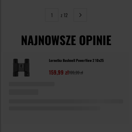
z 12
Strona
Następne
NAJNOWSZE OPINIE
Lornetka Bushnell PowerView 2 10x25
159,99 zł
199,99 zł