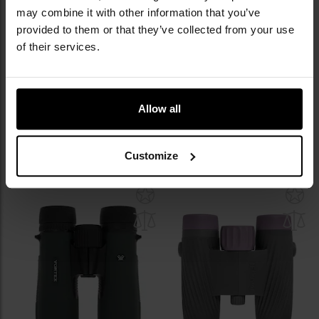
may combine it with other information that you’ve
provided to them or that they’ve collected from your use
LETNIA WYPRZEDAŻ
of their services.
PERSONALIZACJA
Lornetka Vortex Crossfire HD
Lornetka Bushnell PowerView 2
12x50
8x21
Wysyłka:
Natychmiast
Wysyłka:
Natychmiast
Allow all
869,00 zł
135,99 zł
169,99 zł
DO KOSZYKA
DO KOSZYKA
Customize
Dodaj
Do
do
do
schowka
sc