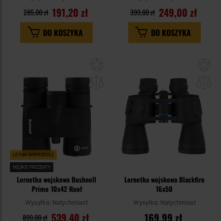
191,20 zł
249,00 zł
285,00 zł
399,00 zł
DO KOSZYKA
DO KOSZYKA
Dodaj
Do
do
do
schowka
sc
LETNIA WYPRZEDAŻ
MĘSKIE PREZENTY
Lornetka wojskowa Bushnell
Lornetka wojskowa Blackfire
Prime 10x42 Roof
16x50
Wysyłka:
Natychmiast
Wysyłka:
Natychmiast
539,40 zł
169,99 zł
899,00 zł