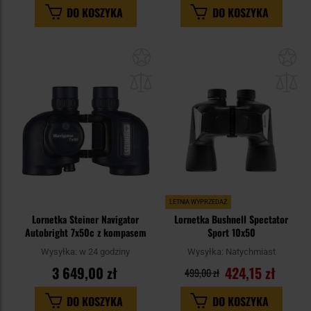
DO KOSZYKA
DO KOSZYKA
Dodaj
Do
do
do
schowka
sc
LETNIA WYPRZEDAŻ
Lornetka Steiner Navigator
Lornetka Bushnell Spectator
Autobright 7x50c z kompasem
Sport 10x50
Wysyłka:
w 24 godziny
Wysyłka:
Natychmiast
3 649,00 zł
424,15 zł
499,00 zł
DO KOSZYKA
DO KOSZYKA