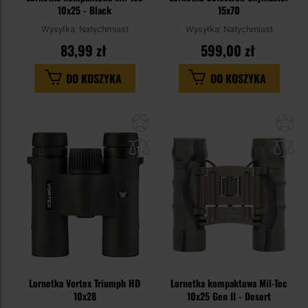
10x25 - Black
15x70
Wysyłka:
Natychmiast
Wysyłka:
Natychmiast
83,99 zł
599,00 zł
DO KOSZYKA
DO KOSZYKA
Dodaj
Do
do
do
schowka
sc
Lornetka Vortex Triumph HD
Lornetka kompaktowa Mil-Tec
10x28
10x25 Gen II - Desert