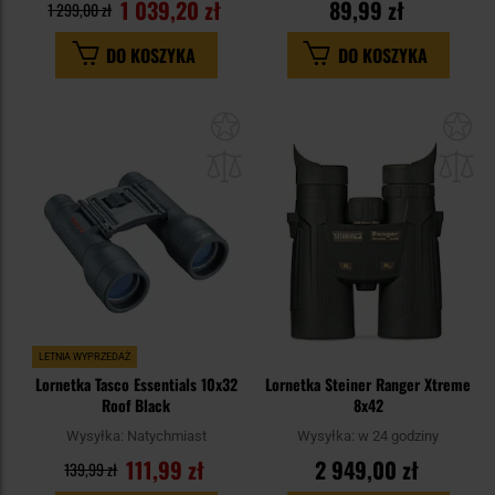
1 039,20 zł
89,99 zł
1 299,00 zł
DO KOSZYKA
DO KOSZYKA
Dodaj
Do
do
do
schowka
sc
LETNIA WYPRZEDAŻ
Lornetka Tasco Essentials 10x32
Lornetka Steiner Ranger Xtreme
Roof Black
8x42
Wysyłka:
Natychmiast
Wysyłka:
w 24 godziny
111,99 zł
2 949,00 zł
139,99 zł