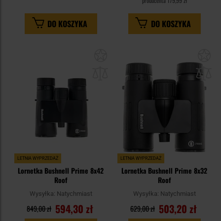
producenta
179,99 zł
DO KOSZYKA
DO KOSZYKA
Dodaj
Do
do
do
schowka
sc
LETNIA WYPRZEDAŻ
LETNIA WYPRZEDAŻ
Lornetka Bushnell Prime 8x42
Lornetka Bushnell Prime 8x32
Roof
Roof
Wysyłka:
Natychmiast
Wysyłka:
Natychmiast
594,30 zł
503,20 zł
849,00 zł
629,00 zł