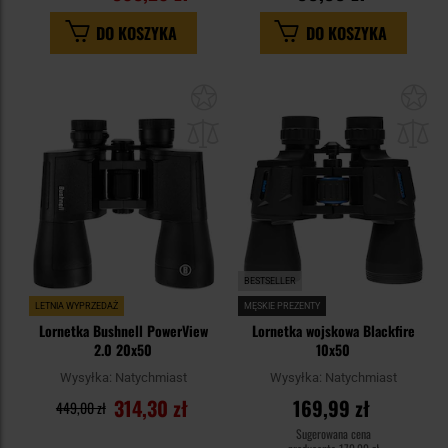
DO KOSZYKA
DO KOSZYKA
Dodaj
Do
do
do
schowka
sc
BESTSELLER
LETNIA WYPRZEDAŻ
MĘSKIE PREZENTY
Lornetka Bushnell PowerView
Lornetka wojskowa Blackfire
2.0 20x50
10x50
Wysyłka:
Natychmiast
Wysyłka:
Natychmiast
314,30 zł
169,99 zł
449,00 zł
Sugerowana cena