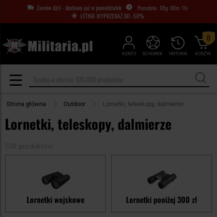
Zamów dziś - dostawa już w poniedziałek
09
g
00
m
09
s
LETNIA WYPRZEDAŻ DO -50%
0
KONTO
SCHOWEK
HISTORIA
KOSZYK
Strona główna
Outdoor
Lornetki, teleskopy, dalmierze
Lornetki, teleskopy, dalmierze
539 produktów
Lornetki wojskowe
Lornetki poniżej 300 zł