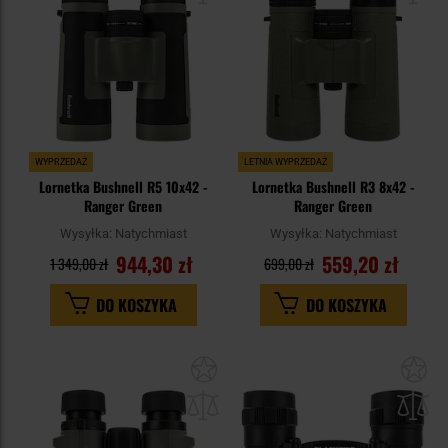
WYPRZEDAŻ
LETNIA WYPRZEDAŻ
Lornetka Bushnell R5 10x42 -
Lornetka Bushnell R3 8x42 -
Ranger Green
Ranger Green
Wysyłka:
Natychmiast
Wysyłka:
Natychmiast
944,30 zł
559,20 zł
1 349,00 zł
699,00 zł
DO KOSZYKA
DO KOSZYKA
Dodaj
Do
do
do
schowka
sc