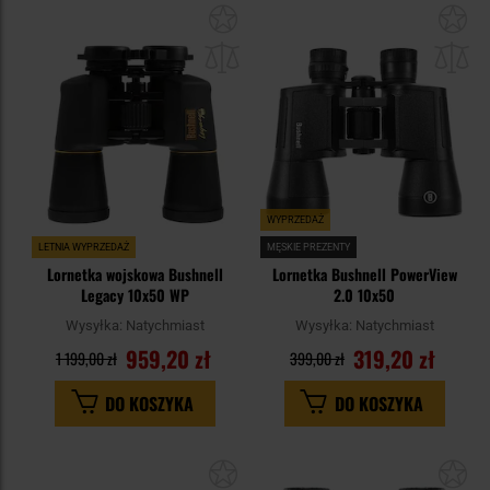
Dodaj
Do
do
do
schowka
sc
WYPRZEDAŻ
LETNIA WYPRZEDAŻ
MĘSKIE PREZENTY
Lornetka wojskowa Bushnell
Lornetka Bushnell PowerView
Legacy 10x50 WP
2.0 10x50
Wysyłka:
Natychmiast
Wysyłka:
Natychmiast
959,20 zł
319,20 zł
1 199,00 zł
399,00 zł
DO KOSZYKA
DO KOSZYKA
Dodaj
Do