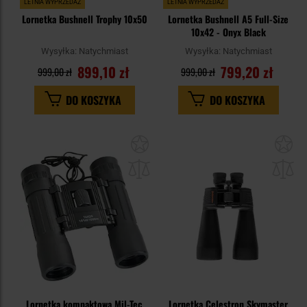
LETNIA WYPRZEDAŻ
LETNIA WYPRZEDAŻ
Lornetka Bushnell Trophy 10x50
Lornetka Bushnell A5 Full-Size
10x42 - Onyx Black
Wysyłka:
Natychmiast
Wysyłka:
Natychmiast
899,10 zł
799,20 zł
999,00 zł
999,00 zł
DO KOSZYKA
DO KOSZYKA
Dodaj
Do
do
do
schowka
sc
Lornetka kompaktowa Mil-Tec
Lornetka Celestron Skymaster