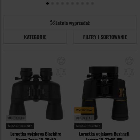
Letnia wyprzedaż
KATEGORIE
FILTRY I SORTOWANIE
Dodaj
Do
do
do
schowka
sc
WYPRZEDAŻ
BESTSELLER
BESTSELLER
MĘSKIE PREZENTY
MĘSKIE PREZENTY
Lornetka wojskowa Blackfire
Lornetka wojskowa Bushnell
Magna Zoom 10-30x50
Legacy 10-22x50 WP