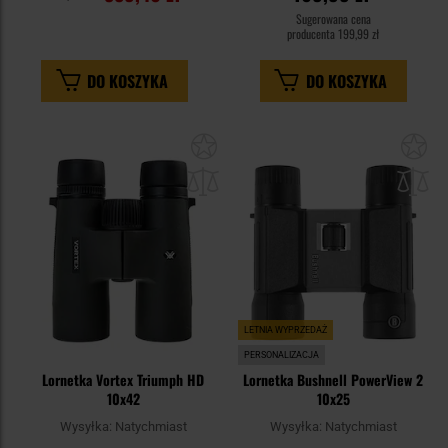
Sugerowana cena
producenta
199,99 zł
DO KOSZYKA
DO KOSZYKA
Dodaj
Do
do
do
schowka
sc
LETNIA WYPRZEDAŻ
PERSONALIZACJA
Lornetka Vortex Triumph HD
Lornetka Bushnell PowerView 2
10x42
10x25
Wysyłka:
Natychmiast
Wysyłka:
Natychmiast