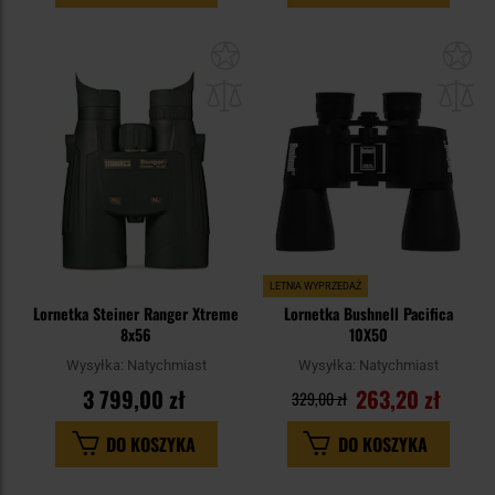
Dodaj
Do
do
do
schowka
sc
LETNIA WYPRZEDAŻ
Lornetka Steiner Ranger Xtreme
Lornetka Bushnell Pacifica
8x56
10X50
Wysyłka:
Natychmiast
Wysyłka:
Natychmiast
3 799,00 zł
263,20 zł
329,00 zł
DO KOSZYKA
DO KOSZYKA