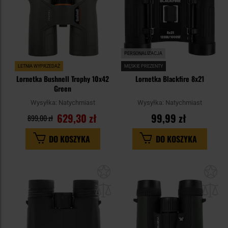
PERSONALIZACJA
LETNIA WYPRZEDAŻ
MĘSKIE PREZENTY
Lornetka Bushnell Trophy 10x42
Lornetka Blackfire 8x21
Green
Wysyłka:
Natychmiast
Wysyłka:
Natychmiast
629,30 zł
99,99 zł
899,00 zł
DO KOSZYKA
DO KOSZYKA
Dodaj
Do
do
do
schowka
sc