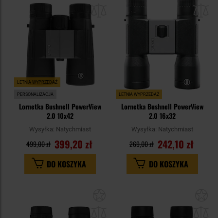
do
do
schowka
sc
LETNIA WYPRZEDAŻ
PERSONALIZACJA
LETNIA WYPRZEDAŻ
Lornetka Bushnell PowerView
Lornetka Bushnell PowerView
2.0 10x42
2.0 16x32
Wysyłka:
Natychmiast
Wysyłka:
Natychmiast
399,20 zł
242,10 zł
499,00 zł
269,00 zł
DO KOSZYKA
DO KOSZYKA
Dodaj
Do
do
do
schowka
sc