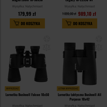
Wysyłka:
Natychmiast
Wysyłka:
Natychmiast
179,99 zł
989,10 zł
1 099,00 zł
DO KOSZYKA
DO KOSZYKA
Dodaj
Do
do
do
schowka
sc
WYPRZEDAŻ
LETNIA WYPRZEDAŻ
Lornetka Bushnell Falcon 10x50
Lornetka taktyczna Bushnell All
Purpose 10x42
Wysyłka:
Natychmiast
Wysyłka:
Natychmiast