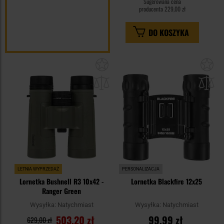
Sugerowana cena
producenta
229,00 zł
DO KOSZYKA
Dodaj
Do
do
do
schowka
sc
LETNIA WYPRZEDAŻ
PERSONALIZACJA
Lornetka Bushnell R3 10x42 -
Lornetka Blackfire 12x25
Ranger Green
Wysyłka:
Natychmiast
Wysyłka:
Natychmiast
503,20 zł
99,99 zł
629,00 zł