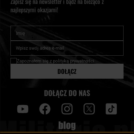
Zapisz się na newsletter i bądź na bieżąco z
najlepszymi okazjami!
Imię
Subskrybuj
nasz
newsletter:
Zapoznałem się z
polityką prywatności
DOŁĄCZ
DOŁĄCZ DO NAS
y
f
i
t
tt
Blog