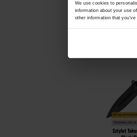
AU
We use cookies to personalis
information about your use of
Wysyłka:
other information that you’ve
199,95 zł
DO KO
Porównaj
LETNIA WYPRZED
PERSONALIZACJA
Sztylet Taku