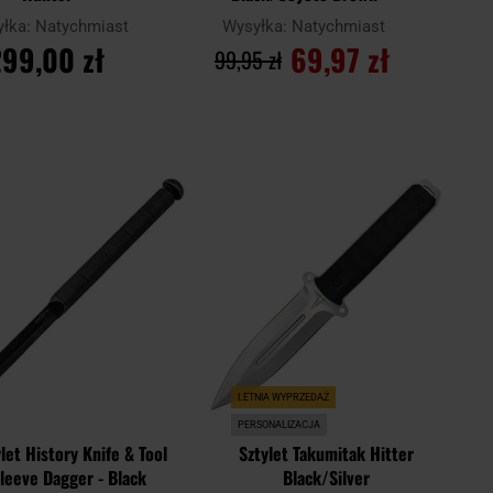
yłka:
Natychmiast
Wysyłka:
Natychmiast
99,00 zł
69,97 zł
99,95 zł
O KOSZYKA
DO KOSZYKA
Dodaj
Doda
Porównaj
do
do
schowka
scho
LETNIA WYPRZEDAŻ
PERSONALIZACJA
let History Knife & Tool
Sztylet Takumitak Hitter
leeve Dagger - Black
Black/Silver