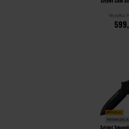
Sztylet Cold St
Wysyłka:
599,
DO KO
Porównaj
WYPRZEDAŻ
PERSONALIZACJA
Sztylet Takumi