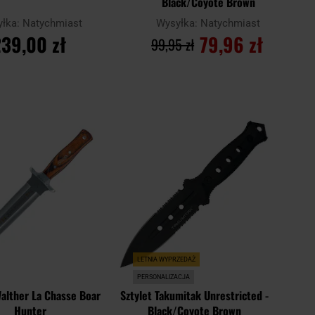
Black/Coyote Brown
yłka:
Natychmiast
Wysyłka:
Natychmiast
39,00 zł
79,96 zł
99,95 zł
O KOSZYKA
DO KOSZYKA
Dodaj
Dodaj
Porównaj
do
do
schowka
schowk
LETNIA WYPRZEDAŻ
PERSONALIZACJA
Walther La Chasse Boar
Sztylet Takumitak Unrestricted -
Hunter
Black/Coyote Brown