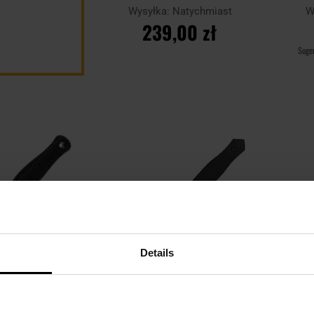
Wysyłka:
Natychmiast
W
239,00 zł
Suge
DO KOSZYKA
Dodaj
Dodaj
Porównaj
Porówn
do
do
schowka
schowka
Details
LETNIA WYPRZEDAŻ
AŻ
PERSONALIZACJA
PER
eel Counter Tac II
Sztylet Za-Pas RH2 Dagger -
Sztyle