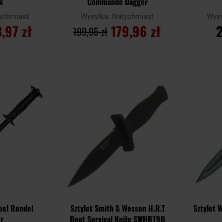
k
Commando Dagger
ychmiast
Wysyłka:
Natychmiast
Wys
,97 zł
179,96 zł
2
199,95 zł
YKA
DO KOSZYKA
D
Dodaj
Dodaj
Porównaj
Porównaj
do
do
schowka
schowka
teel Rondel
Sztylet Smith & Wesson H.R.T
Sztylet 
r
Boot Survival Knife SWHRT9B