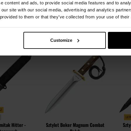
S8A
Black
e content and ads, to provide social media features and to analy
 our site with our social media, advertising and analytics partn
Natychmiast
Wysyłka:
Natychmiast
W
 provided to them or that they’ve collected from your use of their
169,96 zł
319,20 zł
399,00 zł
SZYKA
DO KOSZYKA
Customize
Dodaj
Dodaj
Porównaj
Porówn
do
do
schowka
schowka
AŻ
LET
mitak Hitter -
Sztylet Boker Magnum Combat
Szty