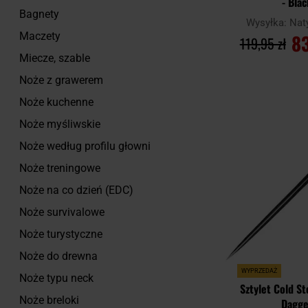
- Blac
Bagnety
Wysyłka:
Nat
83
Maczety
119,95 zł
Miecze, szable
DO KOSZ
Noże z grawerem
Noże kuchenne
Porównaj
Noże myśliwskie
Noże według profilu głowni
Noże treningowe
Noże na co dzień (EDC)
Noże survivalowe
Noże turystyczne
Noże do drewna
WYPRZEDAŻ
Noże typu neck
Sztylet Cold S
Noże breloki
Dagge