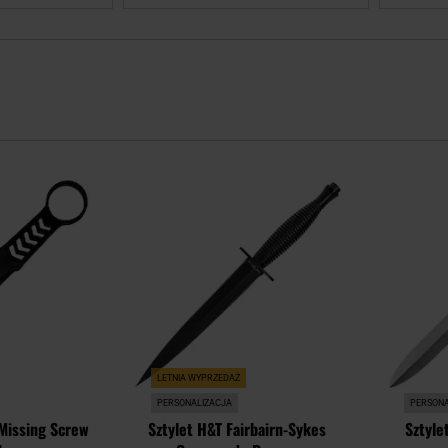
Dodaj
Dodaj
do
do
schowka
schowka
LETNIA WYPRZEDAŻ
PERSONALIZACJA
PERSONA
 Missing Screw
Sztylet H&T Fairbairn-Sykes
Sztyle