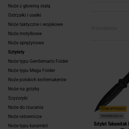
Noże z głownią stałą
Ostrzałki i osełki
Noże taktyczne i wojskowe
49 produktów
Noże motylkowe
Noże sprężynowe
Sztylety
Noże typu Gentleman's Folder
Noże typu Mega Folder
Noże polskich knifemakerów
Noże na grzyby
Scyzoryki
Noże do rzucania
LETNIA WYPRZEDAŻ
Noże ratownicze
PERSONALIZACJA
Sztylet Takumitak
Noże typu karambit