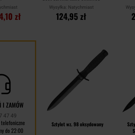
ychmiast
Wysyłka:
Natychmiast
Wys
4,10 zł
124,95 zł
2
YKA
DO KOSZYKA
D
Dodaj
Porównaj
Porównaj
do
schowka
 I ZAMÓW
7 47 49
 telefoniczne
Sztylet wz. 98 oksydowany
Szty
my do 22:00
S