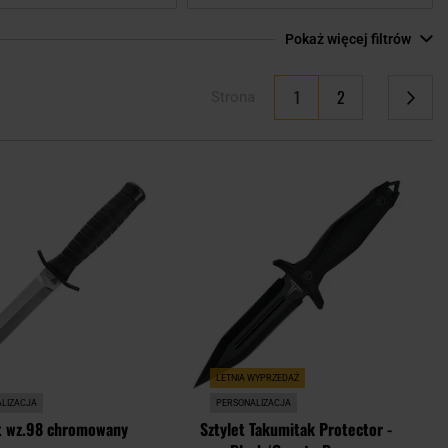
Pokaż więcej filtrów
Aktualnie czytasz stronę
1
2
Strona
Strona
Strona
Następne
Dodaj
Doda
do
do
schowka
scho
LETNIA WYPRZEDAŻ
LIZACJA
PERSONALIZACJA
t wz.98 chromowany
Sztylet Takumitak Protector -