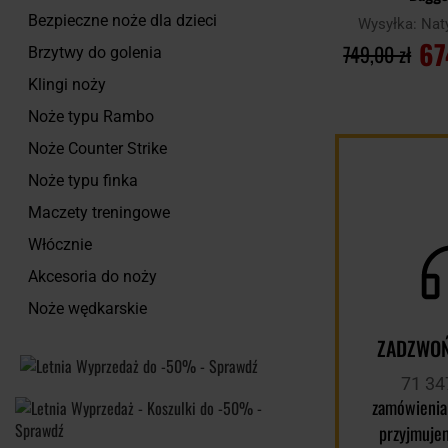
Bezpieczne noże dla dzieci
Wysyłka:
Nat
67
749,00 zł
Brzytwy do golenia
Klingi noży
DO KOSZ
Noże typu Rambo
Noże Counter Strike
Porównaj
Noże typu finka
Maczety treningowe
Włócznie
Akcesoria do noży
Noże wędkarskie
ZADZWOŃ
71 34
zamówienia
przyjmuje