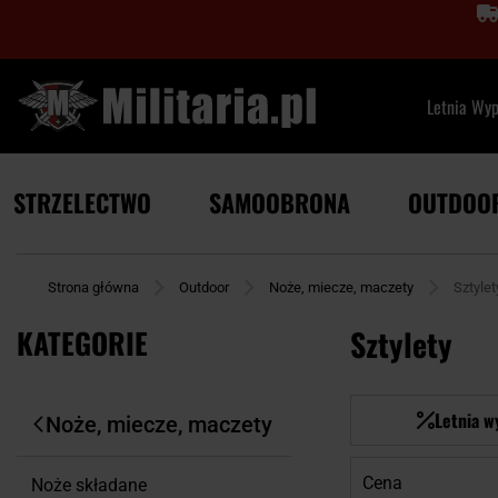
Letnia Wy
STRZELECTWO
SAMOOBRONA
OUTDOO
Strona główna
Outdoor
Noże, miecze, maczety
Sztylet
KATEGORIE
Sztylety
Letnia w
Noże, miecze, maczety
Cena
Noże składane