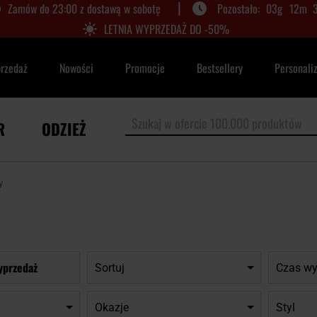
|
Zamów do 23:00 z dostawą w sobotę
03
g
12
m
LETNIA WYPRZEDAŻ DO -50%
przedaż
Nowości
Promocje
Bestsellery
Personali
R
ODZIEŻ
y
yprzedaż
Sortuj
Czas wy
Okazje
Styl