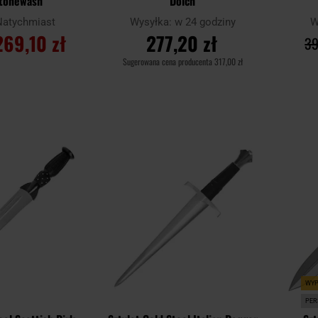
Stonewash
Dolch
Natychmiast
Wysyłka:
w 24 godziny
W
269,10 zł
277,20 zł
39
Sugerowana cena producenta
317,00 zł
SZYKA
DO KOSZYKA
Dodaj
Dodaj
Porównaj
Porówn
do
do
schowka
schowka
WYP
PER