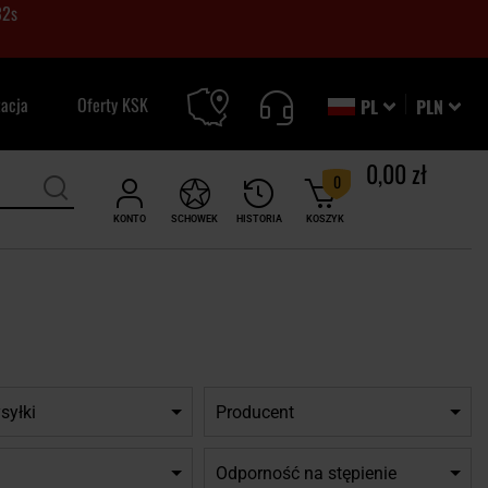
31
s
zacja
Oferty KSK
PL
PLN
0,00 zł
0
KONTO
SCHOWEK
HISTORIA
KOSZYK
syłki
Producent
Odporność na stępienie