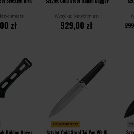
eel Scottish Dirk
Sztylet Cold Steel Italian Dagger
Szt
Natychmiast
Wysyłka:
Natychmiast
W
00 zł
929,00 zł
299
SZYKA
DO KOSZYKA
Dodaj
Dodaj
Porównaj
Porówn
do
do
schowka
schowka
LETNIA WYPRZEDAŻ
PER
tak Hidden Anger
Sztylet Cold Steel Tai Pan VG-10
Szt