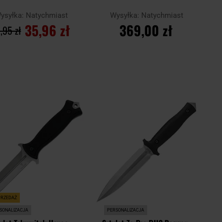
ysyłka:
Natychmiast
Wysyłka:
Natychmiast
35,96 zł
369,00 zł
,95 zł
DO KOSZYKA
DO KOSZYKA
Dodaj
Doda
aj
Porównaj
do
do
schowka
scho
RZEDAŻ
SONALIZACJA
PERSONALIZACJA