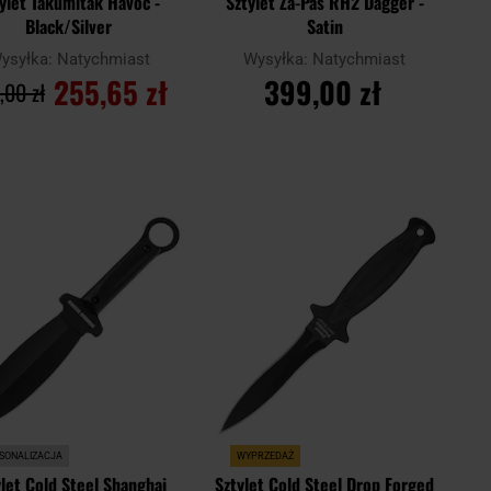
ylet Takumitak Havoc -
Sztylet Za-Pas RH2 Dagger -
Black/Silver
Satin
ysyłka:
Natychmiast
Wysyłka:
Natychmiast
255,65 zł
399,00 zł
,00 zł
DO KOSZYKA
DO KOSZYKA
Dodaj
Doda
aj
Porównaj
do
do
schowka
scho
SONALIZACJA
WYPRZEDAŻ
ylet Cold Steel Shanghai
Sztylet Cold Steel Drop Forged