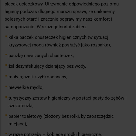
plecak ucieczkowy. Utrzymanie odpowiedniego poziomu
higieny podczas długiego marszu sprawi, że unikniemy
bolesnych otarć i znacznie poprawimy nasz komfort i
samopoczucie. W szczególności zabierz:
kilka paczek chusteczek higienicznych (w sytuacji
kryzysowej mogą również posłużyć jako rozpałka),
paczkę nawilżanych chusteczek,
żel dezynfekujący działający bez wody,
mały ręcznik szybkoschnący,
niewielkie mydło,
turystyczny zestaw higieniczny w postaci pasty do zębów i
szczoteczki,
papier toaletowy (złożony bez rolki, by zaoszczędzić
miejsce),
w razie potrzeby – kobiece środki higieniczne.