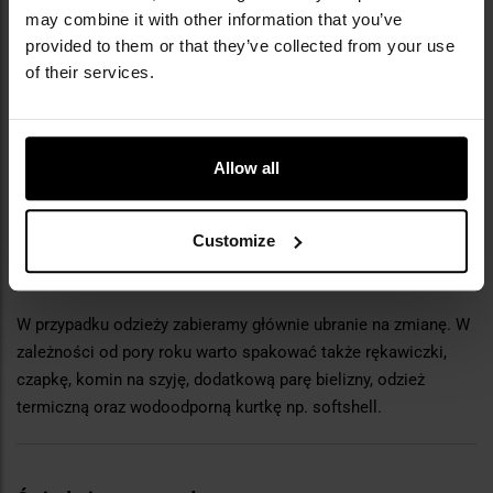
may combine it with other information that you’ve
małe nożyczki, pęsetę, agrafki,
provided to them or that they’ve collected from your use
kilka par rękawiczek jednorazowych,
of their services.
zatyczki do uszu,
maska FFP2/3,
Allow all
kremy z filtrem SFP.
Customize
Odzież
W przypadku odzieży zabieramy głównie ubranie na zmianę. W
zależności od pory roku warto spakować także rękawiczki,
czapkę, komin na szyję, dodatkową parę bielizny, odzież
termiczną oraz wodoodporną kurtkę np. softshell.