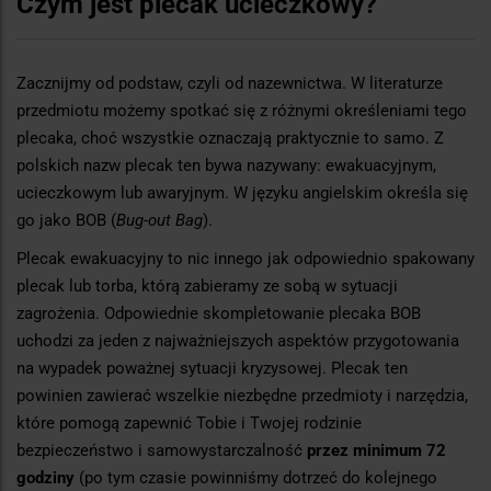
Czym jest plecak ucieczkowy?
Zacznijmy od podstaw, czyli od nazewnictwa. W literaturze
przedmiotu możemy spotkać się z różnymi określeniami tego
plecaka, choć wszystkie oznaczają praktycznie to samo. Z
polskich nazw plecak ten bywa nazywany: ewakuacyjnym,
ucieczkowym lub awaryjnym. W języku angielskim określa się
go jako BOB (
Bug-out Bag
).
Plecak ewakuacyjny to nic innego jak odpowiednio spakowany
plecak lub torba, którą zabieramy ze sobą w sytuacji
zagrożenia. Odpowiednie skompletowanie plecaka BOB
uchodzi za jeden z najważniejszych aspektów przygotowania
na wypadek poważnej sytuacji kryzysowej. Plecak ten
powinien zawierać wszelkie niezbędne przedmioty i narzędzia,
które pomogą zapewnić Tobie i Twojej rodzinie
bezpieczeństwo i samowystarczalność
przez minimum 72
godziny
(po tym czasie powinniśmy dotrzeć do kolejnego