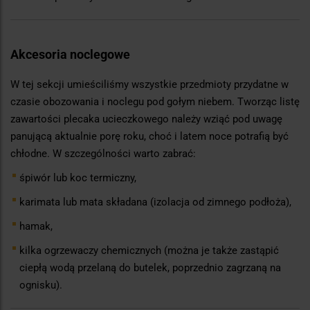
Akcesoria noclegowe
W tej sekcji umieściliśmy wszystkie przedmioty przydatne w
czasie obozowania i noclegu pod gołym niebem. Tworząc listę
zawartości plecaka ucieczkowego należy wziąć pod uwagę
panującą aktualnie porę roku, choć i latem noce potrafią być
chłodne. W szczególności warto zabrać:
śpiwór lub koc termiczny,
karimata lub mata składana (izolacja od zimnego podłoża),
hamak,
kilka ogrzewaczy chemicznych (można je także zastąpić
ciepłą wodą przelaną do butelek, poprzednio zagrzaną na
ognisku).