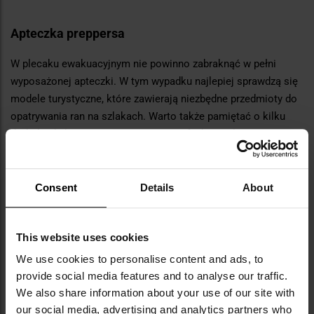
Apteczka preppersa
W plecaku ewakuacyjnym nie powinno zabraknąć w pełni
wyposażonej apteczki. W tym wypadku najlepiej sprawdzą się
modele turystyczne, które zawierają niezbędne przedmioty do
opatrywania ran na szlakach. Warto także pamiętać o kilku
dodatkach, które znacząco rozszerzą funkcjonalność naszego
zestawu. Apteczka preppersa powinna zawierać:
środku ochrony przed komarami i kleszczami np. popularne
Consent
Details
About
Muggi,
lekarstwa stosowane na co dzień plus dodatkowo
paracetamol, środki odkażające i środki na oparzenia,
This website uses cookies
We use cookies to personalise content and ads, to
węgiel,
provide social media features and to analyse our traffic.
antybiotyk o szerokim spectrum działania,
We also share information about your use of our site with
plastry, gazy, bandaże i opaski uciskowe,
our social media, advertising and analytics partners who