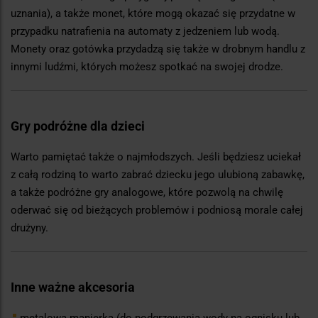
uznania), a także monet, które mogą okazać się przydatne w
przypadku natrafienia na automaty z jedzeniem lub wodą.
Monety oraz gotówka przydadzą się także w drobnym handlu z
innymi ludźmi, których możesz spotkać na swojej drodze.
Gry podróżne dla dzieci
Warto pamiętać także o najmłodszych. Jeśli będziesz uciekał
z całą rodziną to warto zabrać dziecku jego ulubioną zabawkę,
a także podróżne gry analogowe, które pozwolą na chwilę
oderwać się od bieżących problemów i podniosą morale całej
drużyny.
Inne ważne akcesoria
metalowa manierka (do podgrzewania wody na ognisku lub