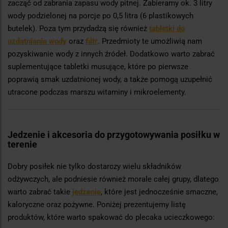
zacząć od zabrania zapasu wody pitnej. Zabieramy ok. 3 litry
wody podzielonej na porcje po 0,5 litra (6 plastikowych
butelek). Poza tym przydadzą się również
tabletki do
uzdatniania wody
oraz
filtr
. Przedmioty te umożliwią nam
pozyskiwanie wody z innych źródeł. Dodatkowo warto zabrać
suplementujące tabletki musujące, które po pierwsze
poprawią smak uzdatnionej wody, a także pomogą uzupełnić
utracone podczas marszu witaminy i mikroelementy.
Jedzenie i akcesoria do przygotowywania posiłku w
terenie
Dobry posiłek nie tylko dostarczy wielu składników
odżywczych, ale podniesie również morale całej grupy, dlatego
warto zabrać takie
jedzenie
, które jest jednocześnie smaczne,
kaloryczne oraz pożywne. Poniżej prezentujemy listę
produktów, które warto spakować do plecaka ucieczkowego: