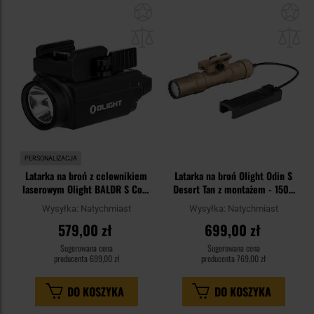
Dodaj
Do
do
do
schowka
sc
PERSONALIZACJA
Latarka na broń z celownikiem
Latarka na broń Olight Odin S
laserowym Olight BALDR S Cool
Desert Tan z montażem - 1500
White - 800 lumenów, Blue
lumenów
Wysyłka:
Natychmiast
Wysyłka:
Natychmiast
Laser
579,00 zł
699,00 zł
Sugerowana cena
Sugerowana cena
producenta
699,00 zł
producenta
769,00 zł
DO KOSZYKA
DO KOSZYKA