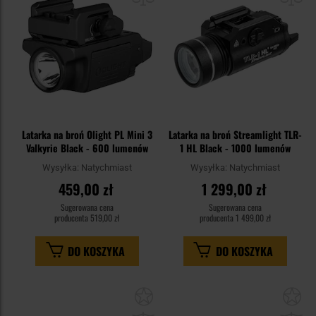
Latarka na broń Olight PL Mini 3
Latarka na broń Streamlight TLR-
Valkyrie Black - 600 lumenów
1 HL Black - 1000 lumenów
Wysyłka:
Natychmiast
Wysyłka:
Natychmiast
459,00 zł
1 299,00 zł
Sugerowana cena
Sugerowana cena
producenta
519,00 zł
producenta
1 499,00 zł
DO KOSZYKA
DO KOSZYKA
Dodaj
Do
do
do