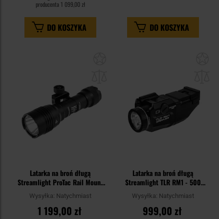
producenta
1 099,00 zł
DO KOSZYKA
DO KOSZYKA
Dodaj
Do
do
do
schowka
sc
Latarka na broń długą
Latarka na broń długą
Streamlight ProTac Rail Mount
Streamlight TLR RM1 - 500
HL-X Pro USB Black - 1000
lumenów
Wysyłka:
Natychmiast
Wysyłka:
Natychmiast
lumenów
1 199,00 zł
999,00 zł