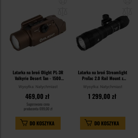
do
do
schowka
sc
Latarka na broń Olight PL-3R
Latarka na broń Streamlight
Valkyrie Desert Tan - 1500
ProTac 2.0 Rail Mount z
lumenów
włącznikiem żelowym - 2000
Wysyłka:
Natychmiast
Wysyłka:
Natychmiast
lumenów
469,00 zł
1 299,00 zł
Sugerowana cena
producenta
699,00 zł
DO KOSZYKA
DO KOSZYKA