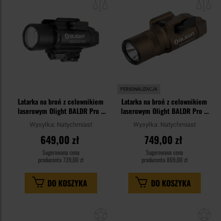
schowka
sc
PERSONALIZACJA
Latarka na broń z celownikiem
Latarka na broń z celownikiem
laserowym Olight BALDR Pro -
laserowym Olight BALDR Pro R
1350 lumenów, Green Laser
Desert Tan - 1350 lumenów,
Wysyłka:
Natychmiast
Wysyłka:
Natychmiast
Green Laser
649,00 zł
749,00 zł
Sugerowana cena
Sugerowana cena
producenta
739,00 zł
producenta
869,00 zł
DO KOSZYKA
DO KOSZYKA
Dodaj
Do