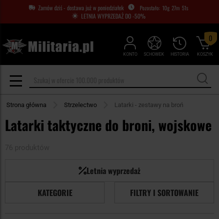
Zamów dziś - dostawa już w poniedziałek
10
g
27
m
50
s
LETNIA WYPRZEDAŻ DO -50%
0
KONTO
SCHOWEK
HISTORIA
KOSZYK
Strona główna
Strzelectwo
Latarki - zestawy na broń
Latarki taktyczne do broni, wojskowe
76 produktów
Letnia wyprzedaż
KATEGORIE
FILTRY I SORTOWANIE