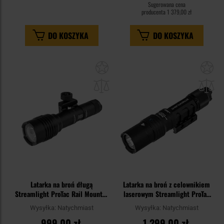
Sugerowana cena
producenta
1 379,00 zł
DO KOSZYKA
DO KOSZYKA
Dodaj
Do
do
do
schowka
sc
Latarka na broń długą
Latarka na broń z celownikiem
Streamlight ProTac Rail Mount 2
laserowym Streamlight ProTac
Long Gun Light - 625 lumenów
Rail Mount HL-X - 1000 lumenów
Wysyłka:
Natychmiast
Wysyłka:
Natychmiast
999,00 zł
1 299,00 zł