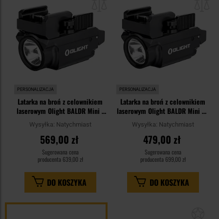
schowka
sc
PERSONALIZACJA
PERSONALIZACJA
Latarka na broń z celownikiem
Latarka na broń z celownikiem
laserowym Olight BALDR Mini -
laserowym Olight BALDR Mini RL
600 lumenów, Green Laser
- 600 lumenów, Red Laser
Wysyłka:
Natychmiast
Wysyłka:
Natychmiast
569,00 zł
479,00 zł
Sugerowana cena
Sugerowana cena
producenta
639,00 zł
producenta
699,00 zł
DO KOSZYKA
DO KOSZYKA
Dod