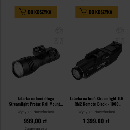
DO KOSZYKA
DO KOSZYKA
Dodaj
Do
do
do
schowka
sc
Latarka na broń długą
Latarka na broń Streamlight TLR
Streamlight Protac Rail Mount 1
RM2 Remote Black - 1000
Long Gun Light - 350 lumenów
lumenów
Wysyłka:
Natychmiast
Wysyłka:
Natychmiast
999,00 zł
1 399,00 zł
Sugerowana cena