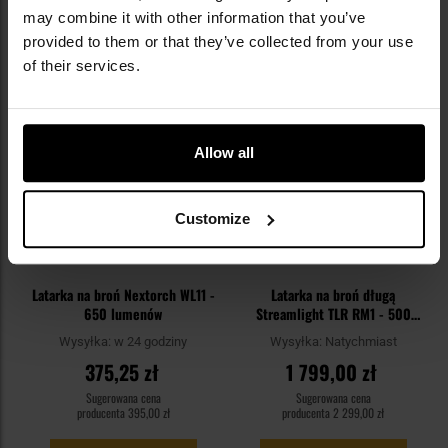
may combine it with other information that you’ve
provided to them or that they’ve collected from your use
Dodaj
Do
of their services.
do
do
schowka
sc
Allow all
Customize
Latarka na broń Nextorch WL11 -
Latarka na broń długą
650 lumenów
Streamlight TLR RM1 - 500
lumenów, Red Laser
Wysyłka:
w 24 godziny
Wysyłka:
Natychmiast
375,25 zł
1 799,00 zł
Sugerowana cena
Sugerowana cena
producenta
395,00 zł
producenta
2 299,00 zł