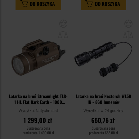
DO KOSZYKA
DO KOSZYKA
Dodaj
Do
do
do
schowka
sc
Latarka na broń Streamlight TLR-
Latarka na broń Nextorch WL50
1 HL Flat Dark Earth - 1000
IR - 860 lumenów
lumenów
Wysyłka:
Natychmiast
Wysyłka:
w 24 godziny
1 299,00 zł
650,75 zł
Sugerowana cena
Sugerowana cena
producenta
1 499,00 zł
producenta
685,00 zł