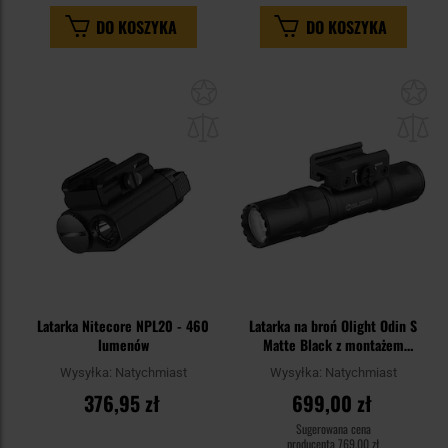
DO KOSZYKA
DO KOSZYKA
Dodaj
Do
do
do
schowka
sc
Latarka Nitecore NPL20 - 460
Latarka na broń Olight Odin S
lumenów
Matte Black z montażem
Picatinny - 1500 lumenów
Wysyłka:
Natychmiast
Wysyłka:
Natychmiast
376,95 zł
699,00 zł
Sugerowana cena
producenta
769,00 zł