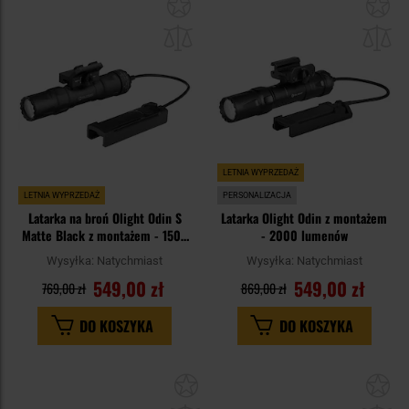
Dodaj
Do
do
do
schowka
sc
LETNIA WYPRZEDAŻ
LETNIA WYPRZEDAŻ
PERSONALIZACJA
Latarka na broń Olight Odin S
Latarka Olight Odin z montażem
Matte Black z montażem - 1500
- 2000 lumenów
lumenów
Wysyłka:
Natychmiast
Wysyłka:
Natychmiast
549,00 zł
549,00 zł
769,00 zł
869,00 zł
DO KOSZYKA
DO KOSZYKA
Dodaj
Do
do
do