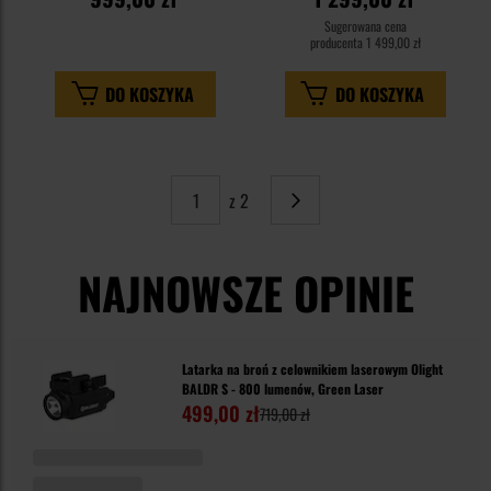
Sugerowana cena
producenta
1 499,00 zł
DO KOSZYKA
DO KOSZYKA
z 2
Strona
Następne
NAJNOWSZE OPINIE
Latarka na broń z celownikiem laserowym Olight
BALDR S - 800 lumenów, Green Laser
499,00 zł
719,00 zł