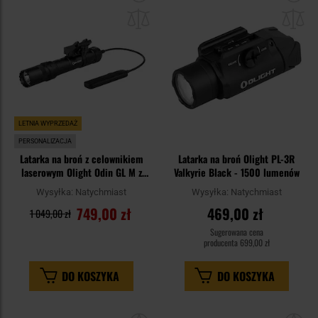
do
do
schowka
sc
LETNIA WYPRZEDAŻ
PERSONALIZACJA
Latarka na broń z celownikiem
Latarka na broń Olight PL-3R
laserowym Olight Odin GL M z
Valkyrie Black - 1500 lumenów
montażem - 1500 lumenów.
Wysyłka:
Natychmiast
Wysyłka:
Natychmiast
Green Laser
749,00 zł
469,00 zł
1 049,00 zł
Sugerowana cena
producenta
699,00 zł
DO KOSZYKA
DO KOSZYKA