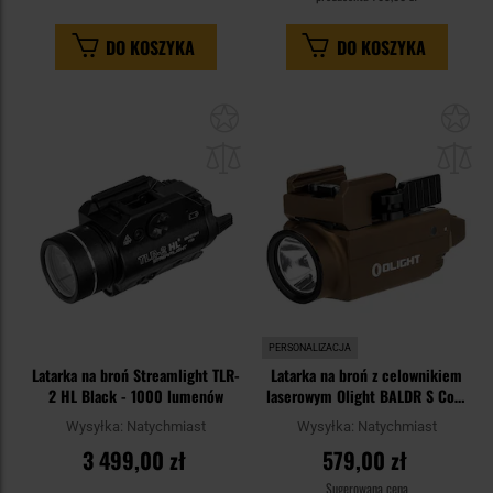
DO KOSZYKA
DO KOSZYKA
Dodaj
Do
do
do
schowka
sc
PERSONALIZACJA
Latarka na broń Streamlight TLR-
Latarka na broń z celownikiem
2 HL Black - 1000 lumenów
laserowym Olight BALDR S Cool
White Desert Tan - 800
Wysyłka:
Natychmiast
Wysyłka:
Natychmiast
lumenów, Blue Laser
3 499,00 zł
579,00 zł
Sugerowana cena