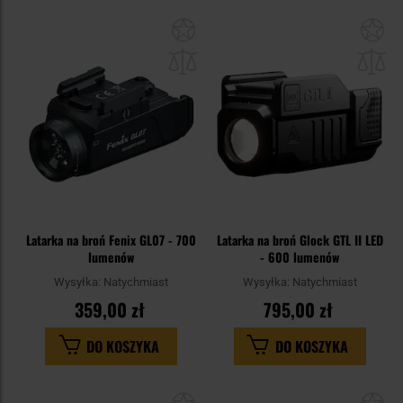
Dodaj
Do
do
do
schowka
sc
Latarka na broń Fenix GL07 - 700
Latarka na broń Glock GTL II LED
lumenów
- 600 lumenów
Wysyłka:
Natychmiast
Wysyłka:
Natychmiast
359,00 zł
795,00 zł
DO KOSZYKA
DO KOSZYKA
Dodaj
Do