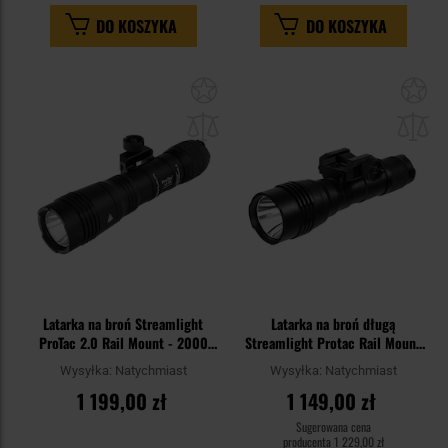
DO KOSZYKA
DO KOSZYKA
Dodaj
Do
do
do
schowka
sc
Latarka na broń Streamlight
Latarka na broń długą
ProTac 2.0 Rail Mount - 2000
Streamlight Protac Rail Mount
lumenów
HL-X - 1000 lumenów
Wysyłka:
Natychmiast
Wysyłka:
Natychmiast
1 199,00 zł
1 149,00 zł
Sugerowana cena
producenta
1 229,00 zł