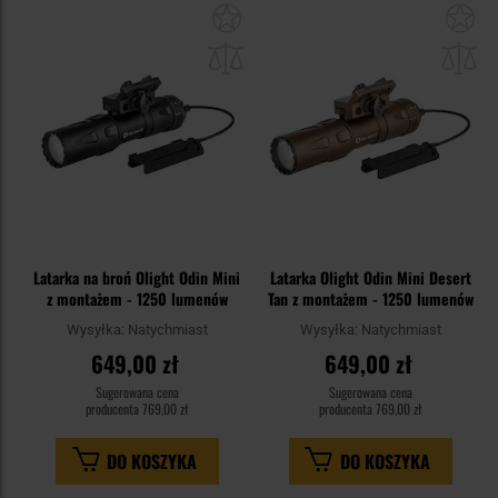
Dodaj
Do
do
do
schowka
sc
Latarka na broń Olight Odin Mini
Latarka Olight Odin Mini Desert
z montażem - 1250 lumenów
Tan z montażem - 1250 lumenów
Wysyłka:
Natychmiast
Wysyłka:
Natychmiast
649,00 zł
649,00 zł
Sugerowana cena
Sugerowana cena
producenta
769,00 zł
producenta
769,00 zł
DO KOSZYKA
DO KOSZYKA