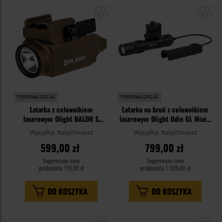
do
do
schowka
sc
PERSONALIZACJA
PERSONALIZACJA
Latarka z celownikiem
Latarka na broń z celownikiem
laserowym Olight BALDR S
laserowym Olight Odin GL Mini z
Desert Tan - 800 lumenów,
montażem - 1000 lumenów
Wysyłka:
Natychmiast
Wysyłka:
Natychmiast
Green Laser
599,00 zł
799,00 zł
Sugerowana cena
Sugerowana cena
producenta
719,00 zł
producenta
1 039,00 zł
DO KOSZYKA
DO KOSZYKA
Dodaj
Do