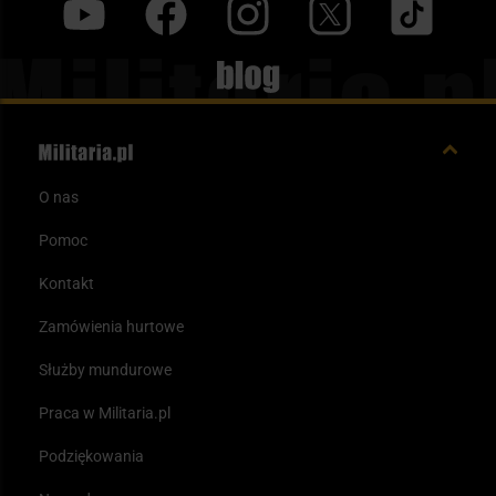
y
f
i
t
tt
Blog
O nas
Pomoc
Kontakt
Zamówienia hurtowe
Służby mundurowe
Praca w Militaria.pl
Podziękowania