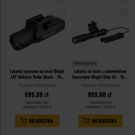
do
do
schowka
sc
PERSONALIZACJA
Latarka laserowa na broń Olight
Latarka na broń z celownikiem
LEP Valkyrie Turbo Black - 250
laserowym Olight Odin GL - 1500
lumenów
lumenów
Wysyłka:
Natychmiast
Wysyłka:
Natychmiast
699,00 zł
899,00 zł
Sugerowana cena
Sugerowana cena
producenta
769,00 zł
producenta
1 199,00 zł
DO KOSZYKA
DO KOSZYKA