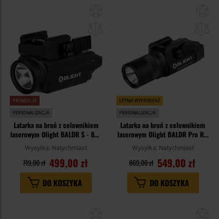
Dodaj
Do
do
do
schowka
sc
PROMOCJA
LETNIA WYPRZEDAŻ
PERSONALIZACJA
PERSONALIZACJA
Latarka na broń z celownikiem
Latarka na broń z celownikiem
laserowym Olight BALDR S - 800
laserowym Olight BALDR Pro R -
lumenów, Green Laser
1350 lumenów, Green Laser
Wysyłka:
Natychmiast
Wysyłka:
Natychmiast
499,00 zł
549,00 zł
719,00 zł
869,00 zł
DO KOSZYKA
DO KOSZYKA
Dodaj
Do