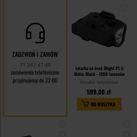
do
sc
ZADZWOŃ I ZAMÓW
71 347 47 49
Latarka na broń Olight PL X
zamówienia telefoniczne
Matte Black - 1200 lumenów
przyjmujemy do 22:00
Wysyłka:
Natychmiast
599,00 zł
DO KOSZYKA
Dodaj
Do
do
do
schowka
sc