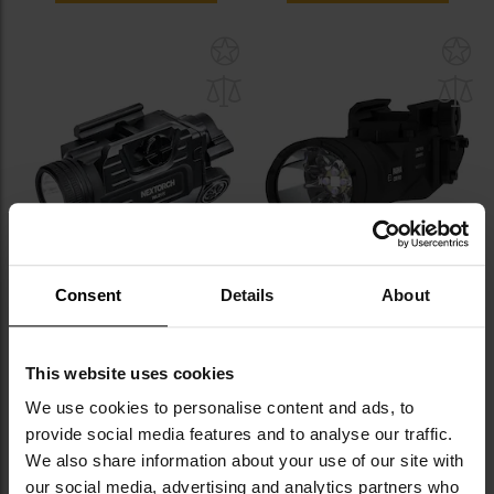
Dodaj
Do
do
do
schowka
sc
Consent
Details
About
Latarka na broń z celownikiem
Latarka na broń Armytek Parma
laserowym Nextorch WL21R -
C2IR Pro Black - 1250 lumenów
650 lumenów, Red Laser
Wysyłka:
w 24 godziny
Wysyłka:
Natychmiast
This website uses cookies
645,05 zł
649,00 zł
We use cookies to personalise content and ads, to
Sugerowana cena
Sugerowana cena
provide social media features and to analyse our traffic.
producenta
679,00 zł
producenta
709,00 zł
We also share information about your use of our site with
DO KOSZYKA
DO KOSZYKA
our social media, advertising and analytics partners who