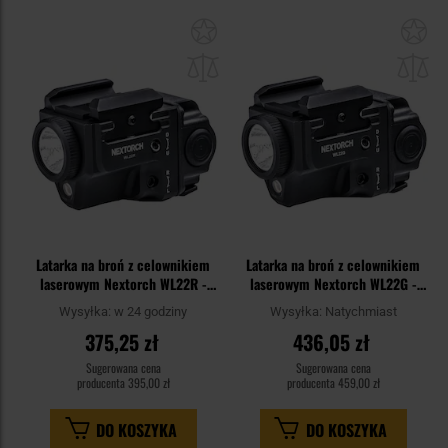
Dodaj
Do
do
do
schowka
sc
Latarka na broń z celownikiem
Latarka na broń z celownikiem
laserowym Nextorch WL22R -
laserowym Nextorch WL22G -
650 lumenów, Red Laser
650 lumenów, Green Laser
Wysyłka:
w 24 godziny
Wysyłka:
Natychmiast
375,25 zł
436,05 zł
Sugerowana cena
Sugerowana cena
producenta
395,00 zł
producenta
459,00 zł
DO KOSZYKA
DO KOSZYKA