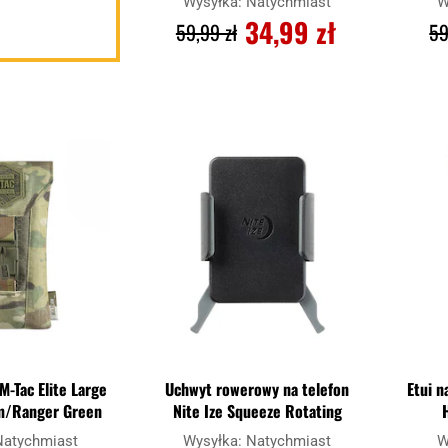
Wysyłka:
Natychmiast
W
34,99 zł
59,99 zł
59
DO KOSZYKA
Dodaj
Dodaj
Porównaj
Porówn
do
do
schowka
schowka
 M-Tac Elite Large
Uchwyt rowerowy na telefon
Etui n
am/Ranger Green
Nite Ize Squeeze Rotating
Natychmiast
Wysyłka:
Natychmiast
W