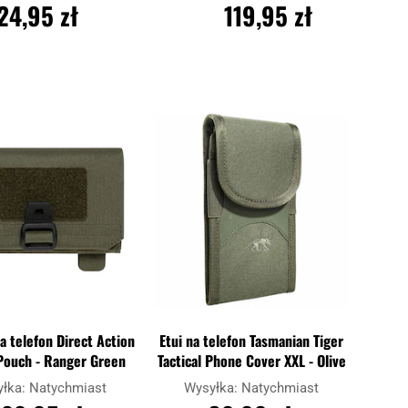
24,95 zł
119,95 zł
O KOSZYKA
DO KOSZYKA
Dodaj
Dodaj
Porównaj
do
do
schowka
schowk
a telefon Direct Action
Etui na telefon Tasmanian Tiger
Pouch - Ranger Green
Tactical Phone Cover XXL - Olive
yłka:
Natychmiast
Wysyłka:
Natychmiast