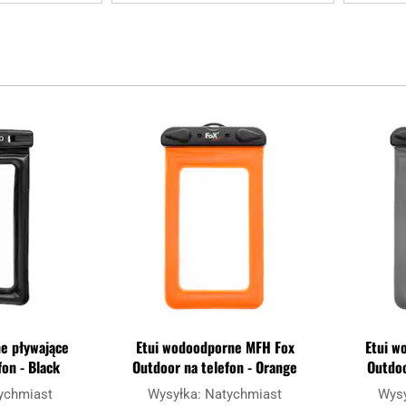
Dodaj
Dodaj
do
do
schowka
schowka
e pływające
Etui wodoodporne MFH Fox
Etui w
fon - Black
Outdoor na telefon - Orange
Outdoo
ychmiast
Wysyłka:
Natychmiast
Wys