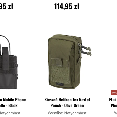
95 zł
114,95 zł
SZYKA
DO KOSZYKA
Dodaj
Dodaj
Porównaj
Porówn
do
do
schowka
schowka
PR
ec Mobile Phone
Kieszeń Helikon-Tex Navtel
Etui
lle - Black
Pouch - Olive Green
Pho
Natychmiast
Wysyłka:
Natychmiast
W