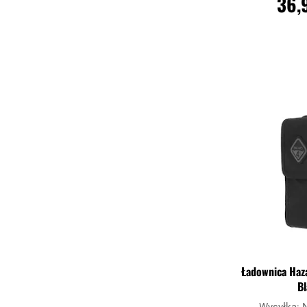
36,
DO KO
Porównaj
Ładownica Haza
B
Wysyłka: