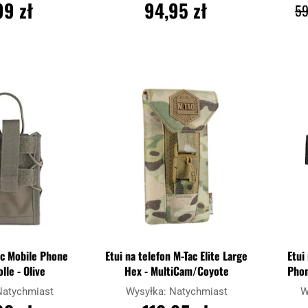
99 zł
94,95 zł
59
SZYKA
DO KOSZYKA
Dodaj
Dodaj
Porównaj
Porówn
do
do
schowka
schowka
ec Mobile Phone
Etui na telefon M-Tac Elite Large
Etui
lle - Olive
Hex - MultiCam/Coyote
Phon
Natychmiast
Wysyłka:
Natychmiast
W