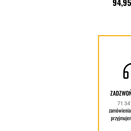
94,95
DO KOSZ
Porównaj
ZADZWOŃ
71 34
zamówienia
przyjmuje