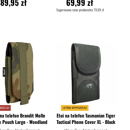
189,95 zł
69,99 zł
Sugerowana cena producenta
79,99 zł
O KOSZYKA
DO KOSZYKA
Dodaj
Doda
Porównaj
do
do
schowka
scho
OMOCJA
LETNIA WYPRZEDAŻ
 na telefon Brandit Molle
Etui na telefon Tasmanian Tiger
 Pouch Large - Woodland
Tactical Phone Cover XL - Black