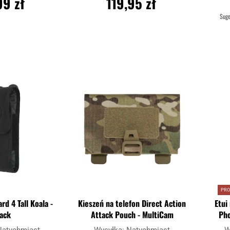
99 zł
119,95 zł
Sug
SZYKA
DO KOSZYKA
Dodaj
Dodaj
Porównaj
Porówn
do
do
schowka
schowka
PR
rd 4 Tall Koala -
Kieszeń na telefon Direct Action
Etui
lack
Attack Pouch - MultiCam
Pho
Natychmiast
Wysyłka:
Natychmiast
W