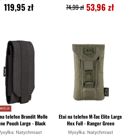
119,95 zł
53,96 zł
74,99 zł
DO KOSZYKA
DO KOSZYKA
Dodaj
Doda
aj
Porównaj
do
do
schowka
scho
OMOCJA
 na telefon Brandit Molle
Etui na telefon M-Tac Elite Large
ne Pouch Large - Black
Hex Full - Ranger Green
ysyłka:
Natychmiast
Wysyłka:
Natychmiast