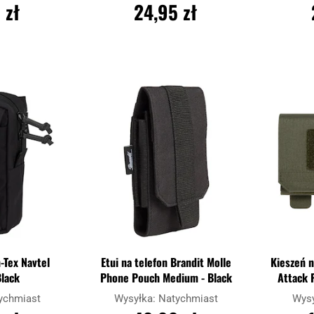
 zł
24,95 zł
YKA
DO KOSZYKA
D
Dodaj
Dodaj
Porównaj
Porównaj
do
do
schowka
schowka
-Tex Navtel
Etui na telefon Brandit Molle
Kieszeń n
Black
Phone Pouch Medium - Black
Attack 
ychmiast
Wysyłka:
Natychmiast
Wys