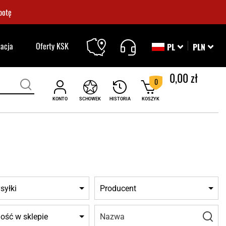
botę
zacja
Oferty KSK
PL
PLN
0,00 zł
0
KONTO
SCHOWEK
HISTORIA
KOSZYK
syłki
Producent
Nazwa:
Filtr
ość w sklepie