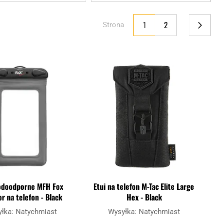
Aktualnie czytasz stronę
1
2
Strona
Strona
Strona
Następne
Dodaj
Doda
do
do
schowka
scho
odoodporne MFH Fox
Etui na telefon M-Tac Elite Large
r na telefon - Black
Hex - Black
yłka:
Natychmiast
Wysyłka:
Natychmiast