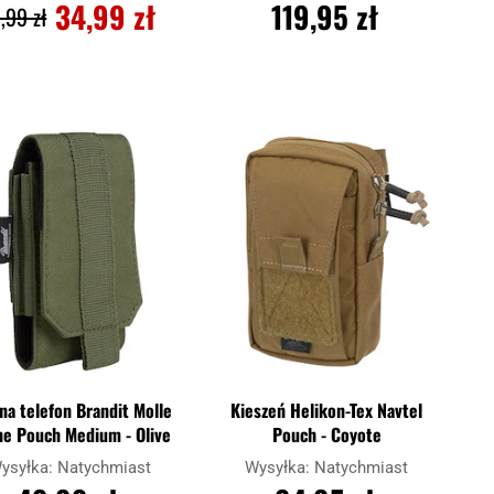
34,99 zł
119,95 zł
,99 zł
DO KOSZYKA
DO KOSZYKA
Dodaj
Doda
aj
Porównaj
do
do
schowka
scho
 na telefon Brandit Molle
Kieszeń Helikon-Tex Navtel
e Pouch Medium - Olive
Pouch - Coyote
ysyłka:
Natychmiast
Wysyłka:
Natychmiast