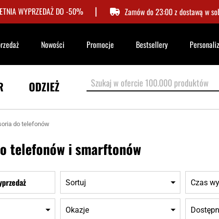
|
LETNIA WYPRZEDAŻ DO -50%
Zamów do 23:00 z dostawą w so
przedaż
Nowości
Promocje
Bestsellery
Personali
R
ODZIEŻ
oria do telefonów
o telefonów i smarftonów
yprzedaż
Sortuj
Czas wy
Okazje
Dostępn