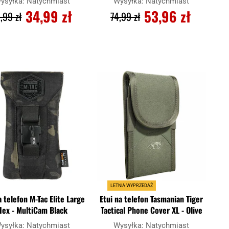
ysyłka:
Natychmiast
Wysyłka:
Natychmiast
34,99 zł
53,96 zł
,99 zł
74,99 zł
DO KOSZYKA
DO KOSZYKA
Dodaj
Doda
aj
Porównaj
do
do
schowka
scho
LETNIA WYPRZEDAŻ
a telefon M-Tac Elite Large
Etui na telefon Tasmanian Tiger
Hex - MultiCam Black
Tactical Phone Cover XL - Olive
ysyłka:
Natychmiast
Wysyłka:
Natychmiast