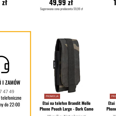
 zł
49,99 zł
Sugerowana cena producenta
59,99 zł
YKA
DO KOSZYKA
D
Dodaj
Porównaj
Porównaj
do
schowka
 I ZAMÓW
7 47 49
 telefoniczne
PROMOCJA
PR
Etui na telefon Brandit Molle
Etui
my do 22:00
Phone Pouch Large - Dark Camo
Phone