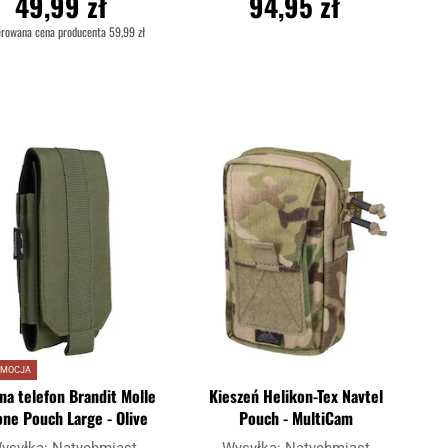
49,99 zł
94,95 zł
erowana cena producenta
59,99 zł
DO KOSZYKA
DO KOSZYKA
Dodaj
Doda
aj
Porównaj
do
do
schowka
scho
OMOCJA
 na telefon Brandit Molle
Kieszeń Helikon-Tex Navtel
ne Pouch Large - Olive
Pouch - MultiCam
ysyłka:
Natychmiast
Wysyłka:
Natychmiast