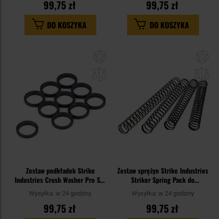
99,75 zł
99,75 zł
DO KOSZYKA
DO KOSZYKA
Dodaj
Do
do
do
schowka
sc
Zestaw podkładek Strike
Zestaw sprężyn Strike Industries
Industries Crush Washer Pro Set
Striker Spring Pack do
do karabinków AR kalibru
pistoletów Glock
Wysyłka:
w 24 godziny
Wysyłka:
w 24 godziny
.308/7,62 x 51 mm - 10 szt.
99,75 zł
99,75 zł