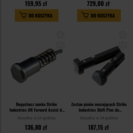
159,95 zł
729,00 zł
DO KOSZYKA
DO KOSZYKA
Dodaj
Do
do
do
schowka
sc
Dopychacz zamka Strike
Zestaw pinów mocujących Strike
Industries AR Forward Assist do
Industries Shift Pins do
karabinków AR - Black
karabinów AR10 - Black
Wysyłka:
w 24 godziny
Wysyłka:
w 24 godziny
136,80 zł
187,15 zł