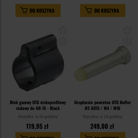
DO KOSZYKA
DO KOSZYKA
Dodaj
Do
do
do
schowka
sc
Blok gazowy UTG niskoprofilowy
Urządzenie powrotne UTG Buffer
stalowy do AR-15 - Black
H2 AR15 / M4 / M16
Wysyłka:
w 24 godziny
Wysyłka:
w 24 godziny
119,95 zł
249,00 zł