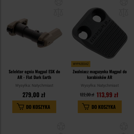
Dodaj
Do
do
do
schowka
sc
WYPRZEDAŻ
Selektor ognia Magpul ESK do
Zwalniacz magazynka Magpul do
AR - Flat Dark Earth
karabinków AR
Wysyłka:
Natychmiast
Wysyłka:
Natychmiast
279,00 zł
113,99 zł
122,00 zł
DO KOSZYKA
DO KOSZYKA
Dodaj
Do
do
do