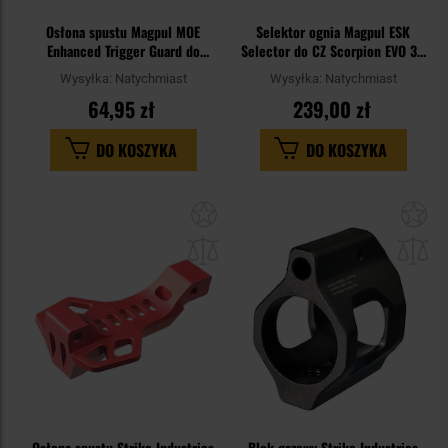
Osłona spustu Magpul MOE
Selektor ognia Magpul ESK
Enhanced Trigger Guard do
Selector do CZ Scorpion EVO 3 -
karabinków M4/AR15 - Black
Black
Wysyłka:
Natychmiast
Wysyłka:
Natychmiast
64,95 zł
239,00 zł
DO KOSZYKA
DO KOSZYKA
Dodaj
Do
do
do
schowka
sc
Osłona spustu Strike Industries
Blok gazowy Strike Industries