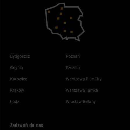
Bushcraft - co to jest i jak zacząć?
Outdoor
Tax Free
Plecak ewakuacyjny preppersa
Odzież
Bydgoszcz
Poznań
Gdynia
Szczecin
Katowice
Warszawa Blue City
Kraków
Warszawa Tamka
Łódź
Wrocław Bielany
Zadzwoń do nas