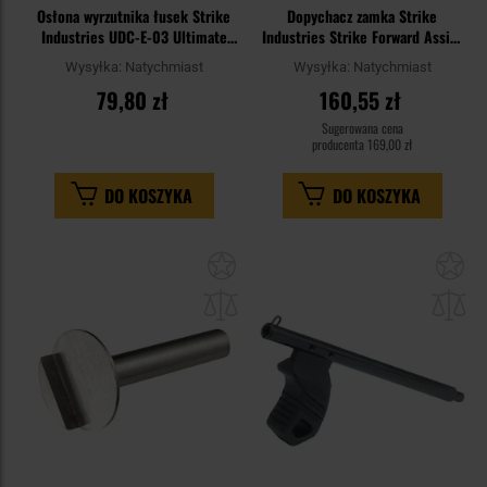
Osłona wyrzutnika łusek Strike
Dopychacz zamka Strike
Industries UDC-E-03 Ultimate
Industries Strike Forward Assist
Dust Cover Enhanced do
do karabinków AR - Red
Wysyłka:
Natychmiast
Wysyłka:
Natychmiast
karabinków AR-15 – Flat Dark
79,80 zł
160,55 zł
Earth
Sugerowana cena
producenta
169,00 zł
DO KOSZYKA
DO KOSZYKA
Dodaj
Do
do
do
schowka
sc