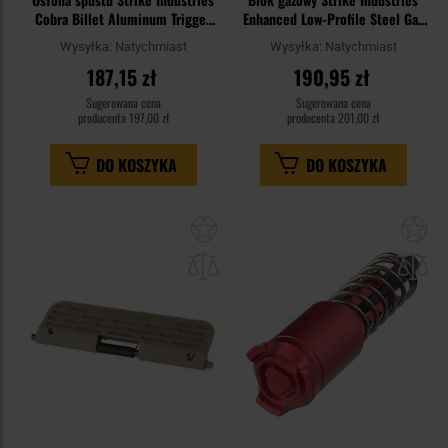
Cobra Billet Aluminum Trigger
Enhanced Low-Profile Steel Gas
Guard do karabinków AR - Red
Block do karabinków AR15 -
Wysyłka:
Natychmiast
Wysyłka:
Natychmiast
Black
187,15 zł
190,95 zł
Sugerowana cena
Sugerowana cena
producenta
197,00 zł
producenta
201,00 zł
DO KOSZYKA
DO KOSZYKA
Dodaj
Do
do
do
schowka
sc