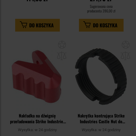
Sugerowana cena
producenta
286,00 zł
DO KOSZYKA
DO KOSZYKA
Dodaj
Do
do
do
schowka
sc
Nakładka na dźwignię
Nakrętka kontrująca Strike
przeładowania Strike Industries
Industries Castle Nut do
ISO Tab - Red
karabinków AR-15
Wysyłka:
w 24 godziny
Wysyłka:
w 24 godziny