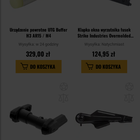
Urządzenie powrotne UTG Buffer
Klapka okna wyrzutnika łusek
H3 AR15 / M4
Strike Industries Overmolded
Ultimate Dust Cover do
Wysyłka:
w 24 godziny
Wysyłka:
Natychmiast
karabinków AR .223/5,56 mm -
329,00 zł
124,95 zł
Black
DO KOSZYKA
DO KOSZYKA
Dodaj
Do
do
do
schowka
sc