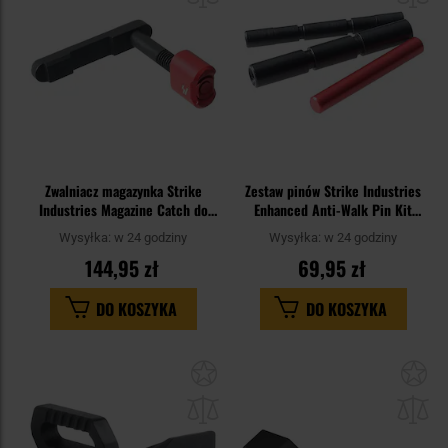
Zwalniacz magazynka Strike
Zestaw pinów Strike Industries
Industries Magazine Catch do
Enhanced Anti-Walk Pin Kit
karabinków AR - Red
Standard do pistoletów Glock
Wysyłka:
w 24 godziny
Wysyłka:
w 24 godziny
144,95 zł
69,95 zł
DO KOSZYKA
DO KOSZYKA
Dodaj
Do
do
do
schowka
sc