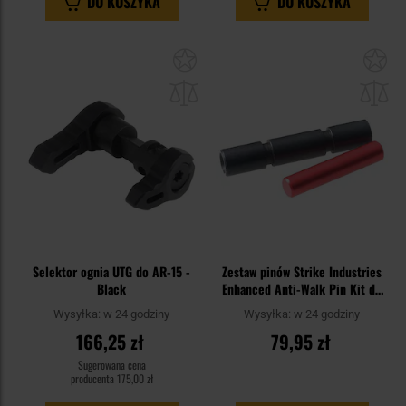
DO KOSZYKA
DO KOSZYKA
Dodaj
Do
do
do
schowka
sc
Selektor ognia UTG do AR-15 -
Zestaw pinów Strike Industries
Black
Enhanced Anti-Walk Pin Kit do
pistoletów Glock 43
Wysyłka:
w 24 godziny
Wysyłka:
w 24 godziny
166,25 zł
79,95 zł
Sugerowana cena
producenta
175,00 zł