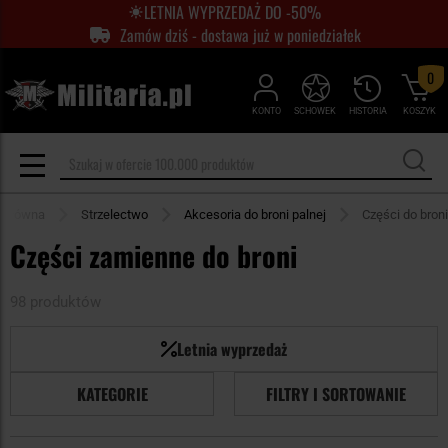
LETNIA WYPRZEDAŻ DO -50%
Zamów dziś - dostawa już w poniedziałek
0
KONTO
SCHOWEK
HISTORIA
KOSZYK
a główna
Strzelectwo
Akcesoria do broni palnej
Części do broni
Części zamienne do broni
98 produktów
Letnia wyprzedaż
KATEGORIE
FILTRY I SORTOWANIE