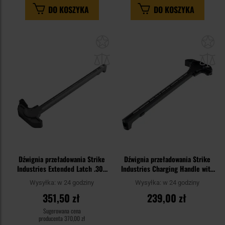
DO KOSZYKA
DO KOSZYKA
Dodaj
Do
do
do
schowka
sc
Dźwignia przeładowania Strike
Dźwignia przeładowania Strike
Industries Extended Latch .308
Industries Charging Handle with
do karabinów AR10 - Black
Extended Latch do karabinków
Wysyłka:
w 24 godziny
Wysyłka:
w 24 godziny
AR - Black
351,50 zł
239,00 zł
Sugerowana cena
producenta
370,00 zł