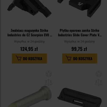
Zwalniacz magazynka Strike
Płytka oporowa zamka Strike
Industries do CZ Scorpion EVO 3
Industries Slide Cover Plate V2
- Black
do pistoletów Glock - Black
Wysyłka:
w 24 godziny
Wysyłka:
w 24 godziny
124,95 zł
99,75 zł
DO KOSZYKA
DO KOSZYKA
Dodaj
Do
do
do
schowka
sc