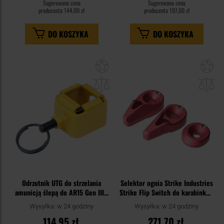
Sugerowana cena
Sugerowana cena
producenta
144,00 zł
producenta
197,00 zł
DO KOSZYKA
DO KOSZYKA
Dodaj
Do
do
do
schowka
sc
Odrzutnik UTG do strzelania
Selektor ognia Strike Industries
amunicją ślepą do AR15 Gen III -
Strike Flip Switch do karabinków
Yellow
AR - Red
Wysyłka:
w 24 godziny
Wysyłka:
w 24 godziny
114,95 zł
271,70 zł