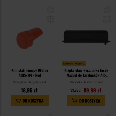
Dodaj
Do
do
do
schowka
sc
LETNIA WYPRZEDAŻ
Klin stabilizujący UTG do
Klapka okna wyrzutnika łusek
AR15/M4 - Red
Magpul do karabinków AR-
15/M4/M16 - Black
Wysyłka:
Natychmiast
Wysyłka:
Natychmiast
18,95 zł
89,99 zł
99,99 zł
DO KOSZYKA
DO KOSZYKA