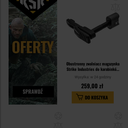
do
sc
Obustronny zwalniacz magazynka
Strike Industries do karabinków
AR15 - Black
Wysyłka:
w 24 godziny
259,00 zł
DO KOSZYKA
Dodaj
Do
do
do
schowka
sc