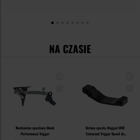
NA CZASIE
Mechanizm spustowy Glock
Osłona spustu Magpul MOE
Performance Trigger
Enhanced Trigger Guard do
karabinków M4/AR15 - Black