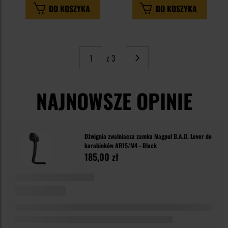
DO KOSZYKA
DO KOSZYKA
z 3
Strona
Następne
NAJNOWSZE OPINIE
Dźwignia zwalniacza zamka Magpul B.A.D. Lever do
karabinków AR15/M4 - Black
185,00 zł