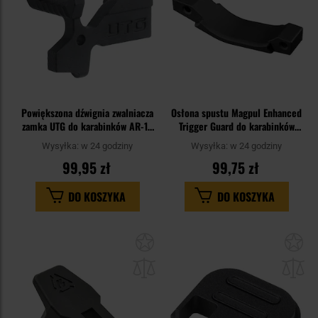
Powiększona dźwignia zwalniacza
Osłona spustu Magpul Enhanced
zamka UTG do karabinków AR-15
Trigger Guard do karabinków
- Black
AR15/M4 - Black
Wysyłka:
w 24 godziny
Wysyłka:
w 24 godziny
99,95 zł
99,75 zł
DO KOSZYKA
DO KOSZYKA
Dodaj
Do
do
do
schowka
sc