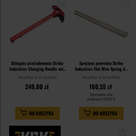
schowka
sc
Dźwignia przeładowania Strike
Sprężyna powrotna Strike
Industries Charging Handle with
Industries Flat Wire Spring do
Extended Latch do karabinków
karabinków AR15
Wysyłka:
w 24 godziny
Wysyłka:
w 24 godziny
AR - Red
249,00 zł
160,55 zł
Sugerowana cena
producenta
169,00 zł
DO KOSZYKA
DO KOSZYKA
Dod