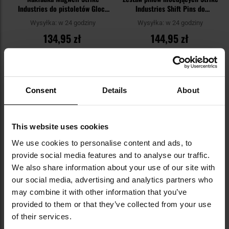
Industries do pistoletów Glock
Industries Shift Pins do
19/23 Gen 5 - Black
karabinków AR15 - Black
Wysyłka:
w 24 godziny
Wysyłka:
w 24 godziny
134,95 zł
144,95 zł
DO KOSZYKA
DO KOSZYKA
Dodaj
Do
Consent
Details
About
do
do
schowka
sc
This website uses cookies
We use cookies to personalise content and ads, to
provide social media features and to analyse our traffic.
We also share information about your use of our site with
our social media, advertising and analytics partners who
may combine it with other information that you’ve
provided to them or that they’ve collected from your use
Dźwignia przeładowania Strike
Zestaw dźwigni zwalniacza
of their services.
Industries Charging Handle
suwadła Strike Industries AR