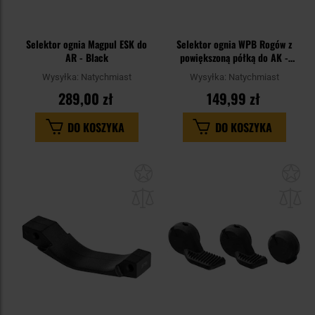
Selektor ognia Magpul ESK do
Selektor ognia WPB Rogów z
AR - Black
powiększoną półką do AK -
Black
Wysyłka:
Natychmiast
Wysyłka:
Natychmiast
289,00 zł
149,99 zł
DO KOSZYKA
DO KOSZYKA
Dodaj
Do
do
do
schowka
sc