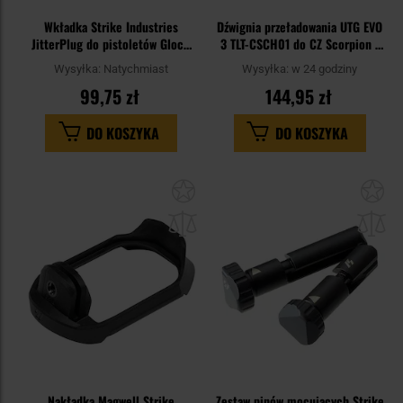
Wkładka Strike Industries
Dźwignia przeładowania UTG EVO
JitterPlug do pistoletów Glock
3 TLT-CSCH01 do CZ Scorpion -
Gen 3
Black
Wysyłka:
Natychmiast
Wysyłka:
w 24 godziny
99,75 zł
144,95 zł
DO KOSZYKA
DO KOSZYKA
Dodaj
Do
do
do
schowka
sc
Nakładka Magwell Strike
Zestaw pinów mocujących Strike