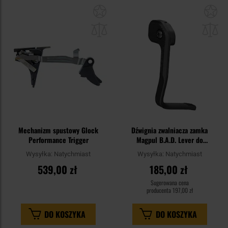
Dodaj
Do
do
do
schowka
sc
Mechanizm spustowy Glock
Dźwignia zwalniacza zamka
Performance Trigger
Magpul B.A.D. Lever do
karabinków AR15/M4 - Black
Wysyłka:
Natychmiast
Wysyłka:
Natychmiast
539,00 zł
185,00 zł
Sugerowana cena
producenta
197,00 zł
DO KOSZYKA
DO KOSZYKA