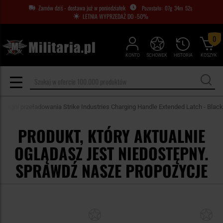
Zamów dziś - dostawa już w poniedziałek
07
g
34
m
51
s
LETNIA WYPRZEDAŻ DO -50%
0
KONTO
SCHOWEK
HISTORIA
KOSZYK
dźwigni przeładowania Strike Industries Charging Handle Extended Latch - Black
PRODUKT, KTÓRY AKTUALNIE
OGLĄDASZ JEST NIEDOSTĘPNY.
SPRAWDŹ NASZE PROPOZYCJE