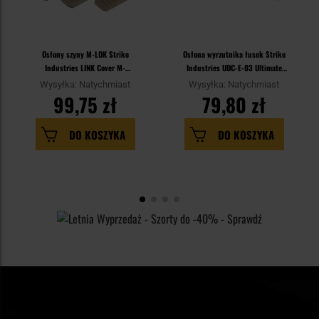
Osłony szyny M-LOK Strike
Osłona wyrzutnika łusek Strike
Industries LINK Cover M-
Industries UDC-E-03 Ultimate
LOK/KeyMod Rails 5 szt. - Flat
Dust Cover Enhanced do
Wysyłka: Natychmiast
Wysyłka: Natychmiast
Dark Earth
karabinków AR-15 – Flat Dark
99,75 zł
79,80 zł
Earth
DO KOSZYKA
DO KOSZYKA