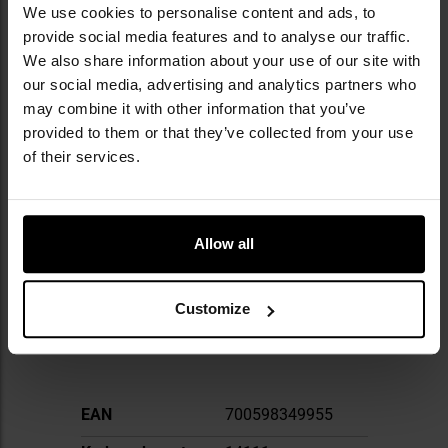
rozwiązaniami z karabinka Type 89 Japońskich
We use cookies to personalise content and ads, to
Sił Samoobrony, oraz ergonomiczne systemy
provide social media features and to analyse our traffic.
Cobra Tactical, które ułatwiają obsługę i
We also share information about your use of our site with
poprawiają kontrolę nad bronią. Wszystkie
our social media, advertising and analytics partners who
komponenty powstają z lekkich i wytrzymałych
may combine it with other information that you’ve
stopów aluminium oraz przy użyciu
provided to them or that they’ve collected from your use
zaawansowanej obróbki CNC, co gwarantuje
precyzję i trwałość. Dzięki takiemu podejściu
of their services.
Strike Industries szybko zdobyła renomę, a jej
produkty są dziś cenione przez strzelców
sportowych, służby mundurowe i wojsko na
całym świecie.
Allow all
DANE TECHNICZNE
Customize
Więcej
EAN
700598349955
informacji