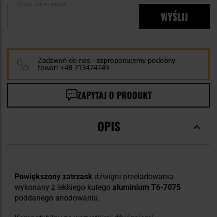
Wpisz adres e-mail
WYŚLIJ
Zadzwoń do nas - zaproponujemy podobny
towar! +48 713474749
ZAPYTAJ O PRODUKT
OPIS
Powiększony zatrzask
dźwigni przeładowania
wykonany z lekkiego kutego
aluminium T6-7075
poddanego anodowaniu.