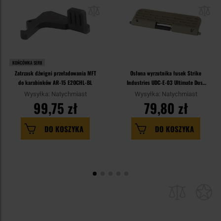
KOŃCÓWKA SERII
Zatrzask dźwigni przeładowania MFT
Osłona wyrzutnika łusek Strike
do karabinków AR-15 E2OCHL-BL
Industries UDC-E-03 Ultimate Dust
Cover Enhanced do karabinków AR-
Wysyłka: Natychmiast
Wysyłka: Natychmiast
15 – Flat Dark Earth
99,75 zł
79,80 zł
DO KOSZYKA
DO KOSZYKA