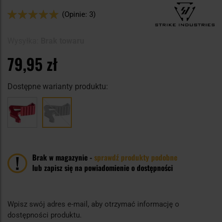
Ocena:
(Opinie: 3)
100
100
% of
Wysyłka:
Brak towaru
79,95 zł
Dostępne warianty produktu:
Brak w magazynie -
sprawdź produkty podobne
lub zapisz się na powiadomienie o dostępności
Wpisz swój adres e-mail, aby otrzymać informację o
dostępności produktu.